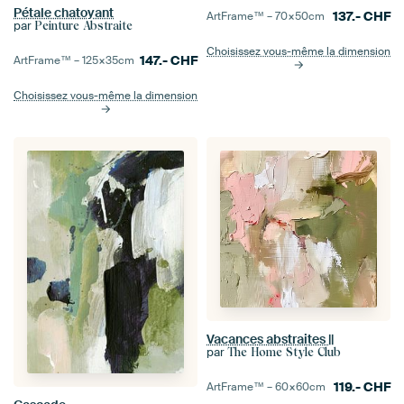
Pétale chatoyant
137.-
CHF
ArtFrame™ –
70×50
cm
par
Peinture Abstraite
Choisissez vous-même la dimension
147.-
CHF
ArtFrame™ –
125×35
cm
Choisissez vous-même la dimension
Vacances abstraites ||
par
The Home Style Club
119.-
CHF
ArtFrame™ –
60×60
cm