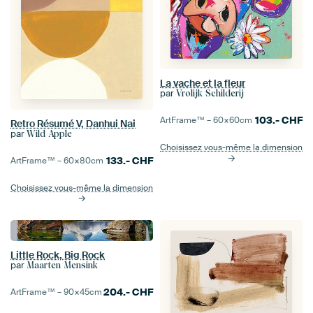
La vache et la fleur
par
Vrolijk Schilderij
103.-
CHF
ArtFrame™ –
60×60
cm
Retro Résumé V, Danhui Nai
par
Wild Apple
Choisissez vous-même la dimension
133.-
CHF
ArtFrame™ –
60×80
cm
Choisissez vous-même la dimension
Little Rock, Big Rock
par
Maarten Mensink
204.-
CHF
ArtFrame™ –
90×45
cm