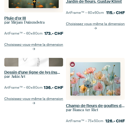
Jardin de fleurs, Gustav Klimt
115.-
CHF
ArtFrame™ –
60×60
cm
Pluie d'or III
par
Mirjam Duizendstra
Choisissez vous-même la dimension
173.-
CHF
ArtFrame™ –
60×80
cm
Choisissez vous-même la dimension
Dessin d'une ligne de lys (numérique)
par
AnkieArt
136.-
CHF
ArtFrame™ –
60×80
cm
Choisissez vous-même la dimension
Champ de fleurs de gouttes d'eau
par
Bianca ter Riet
126.-
CHF
ArtFrame™ –
75×50
cm