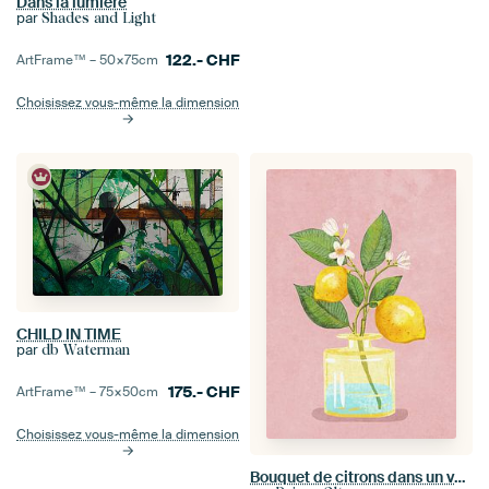
Dans la lumière
par
Shades and Light
122.-
CHF
ArtFrame™ –
50×75
cm
Choisissez vous-même la dimension
CHILD IN TIME
par
db Waterman
175.-
CHF
ArtFrame™ –
75×50
cm
Choisissez vous-même la dimension
Bouquet de citrons dans un vase