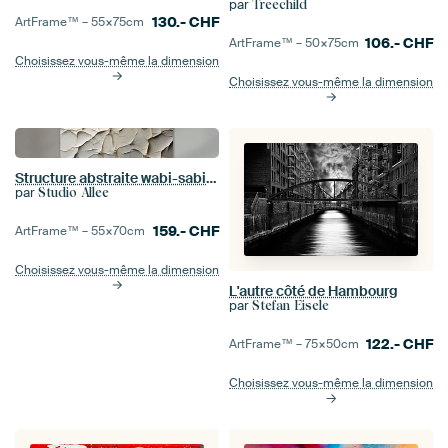
par
Treechild
130.-
CHF
ArtFrame™ –
55×75
cm
106.-
CHF
ArtFrame™ –
50×75
cm
Choisissez vous-même la dimension
Choisissez vous-même la dimension
Structure abstraite wabi-sabi en blanc
par
Studio Allee
159.-
CHF
ArtFrame™ –
55×70
cm
Choisissez vous-même la dimension
L'autre côté de Hambourg
par
Stefan Eisele
122.-
CHF
ArtFrame™ –
75×50
cm
Choisissez vous-même la dimension