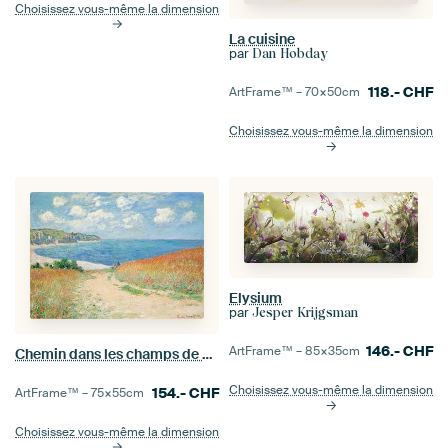
Choisissez vous-même la dimension
La cuisine
par
Dan Hobday
118.-
CHF
ArtFrame™ –
70×50
cm
Choisissez vous-même la dimension
Elysium
par
Jesper Krijgsman
146.-
CHF
ArtFrame™ –
85×35
cm
Chemin dans les champs de blé à Pourville, Claude Monet
Choisissez vous-même la dimension
154.-
CHF
ArtFrame™ –
75×55
cm
Choisissez vous-même la dimension