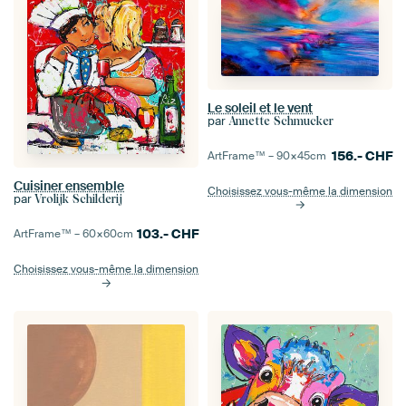
Le soleil et le vent
par
Annette Schmucker
156.-
CHF
ArtFrame™ –
90×45
cm
Cuisiner ensemble
Choisissez vous-même la dimension
par
Vrolijk Schilderij
103.-
CHF
ArtFrame™ –
60×60
cm
Choisissez vous-même la dimension