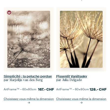
Simplicité : la peluche perdue
Pissenlit Vanillasky
par
par
Marjolijn van den Berg
Julia Delgado
167.-
CHF
128.-
CHF
ArtFrame™ –
60×80
cm
ArtFrame™ –
60×80
cm
Choisissez vous-même la dimension
Choisissez vous-même la dimension