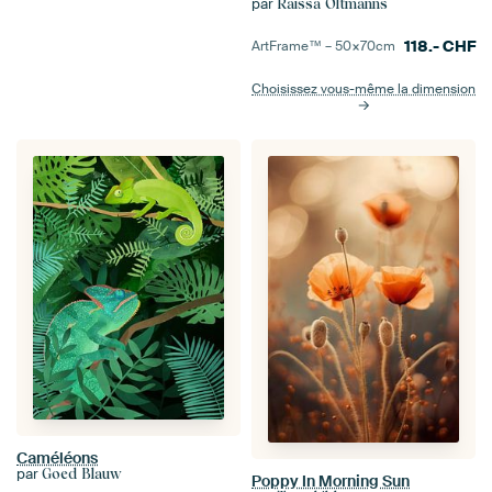
par
Raissa Oltmanns
118.-
CHF
ArtFrame™ –
50×70
cm
Choisissez vous-même la dimension
Caméléons
par
Goed Blauw
Poppy In Morning Sun