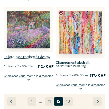
Le jardin de l'artiste à Giverny, Claude Monet
Changement abstrait
par
112.-
CHF
l'Atelier Paint-Ing
ArtFrame™ –
50×45
cm
137.-
CHF
ArtFrame™ –
60×60
cm
Choisissez vous-même la dimension
Choisissez vous-même la dimension
1
…
11
12
13
…