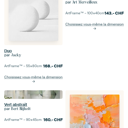
par
Art Merveilleux
143.-
CHF
ArtFrame™ –
100×40
cm
Choisissez vous-même la dimension
Duo
par
Jacky
168.-
CHF
ArtFrame™ –
55×80
cm
Choisissez vous-même la dimension
Vert abstrait
par
Bert Nijholt
160.-
CHF
ArtFrame™ –
90×45
cm