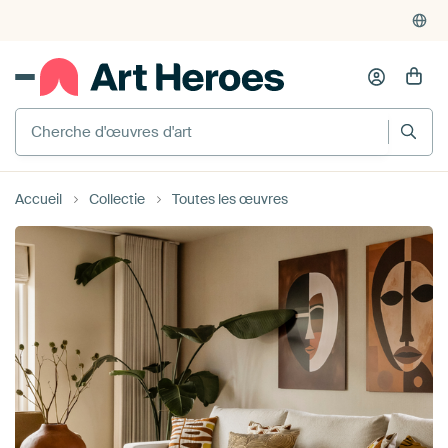
4'948
critiques
(4.8/5)
375'000+ murs vides remplis
Accueil
Collectie
Toutes les œuvres