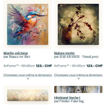
Martin-pêcheur
Nature morte
par
par
Bianca ter Riet
RAR KRAMER - Visual poet
123.-
CHF
123.-
CHF
ArtFrame™ –
60×60
cm
ArtFrame™ –
60×60
cm
Choisissez vous-même la dimension
Choisissez vous-même la dimension
Highland Vache I
par
l'Atelier Paint-Ing