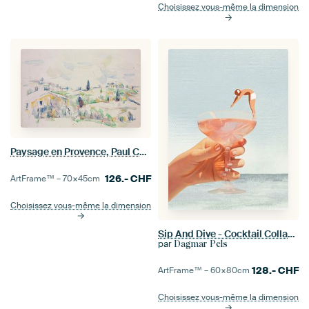
Choisissez vous-même la dimension
Paysage en Provence, Paul Cézanne
126.-
CHF
ArtFrame™ –
70×45
cm
Choisissez vous-même la dimension
Sip And Dive - Cocktail Collage Art Print
par
Dagmar Pels
128.-
CHF
ArtFrame™ –
60×80
cm
Choisissez vous-même la dimension