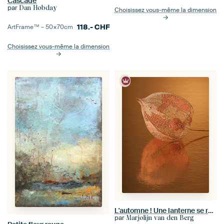
Cascade
par
Dan Hobday
Choisissez vous-même la dimension
118.-
CHF
ArtFrame™ –
50×70
cm
Choisissez vous-même la dimension
L'automne ! Une lanterne se reflète dans la surface chaude
par
Marjolijn van den Berg