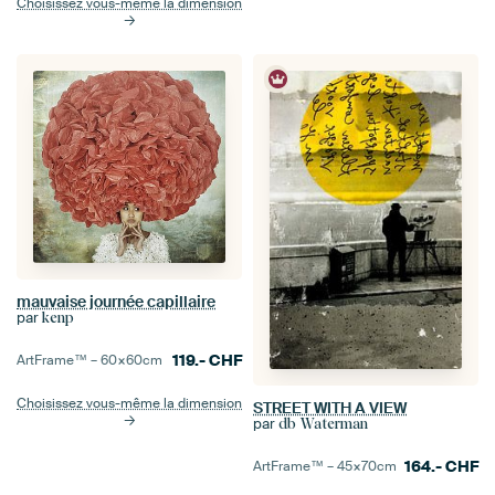
Choisissez vous-même la dimension
mauvaise journée capillaire
par
kenp
119.-
CHF
ArtFrame™ –
60×60
cm
Choisissez vous-même la dimension
STREET WITH A VIEW
par
db Waterman
164.-
CHF
ArtFrame™ –
45×70
cm