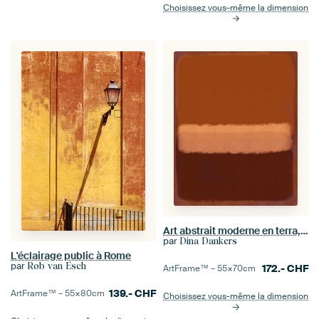
Choisissez vous-même la dimension
Art abstrait moderne en terra, jaune, brun
par
Dina Dankers
L'éclairage public à Rome
par
Rob van Esch
172.-
CHF
ArtFrame™ –
55×70
cm
139.-
CHF
ArtFrame™ –
55×80
cm
Choisissez vous-même la dimension