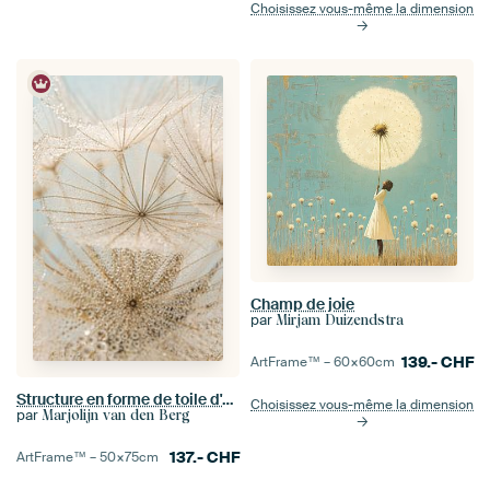
Choisissez vous-même la dimension
Champ de joie
par
Mirjam Duizendstra
139.-
CHF
ArtFrame™ –
60×60
cm
Structure en forme de toile d'une étoile du matin (Tragopogon) avec de minuscules gouttelettes d'eau
Choisissez vous-même la dimension
par
Marjolijn van den Berg
137.-
CHF
ArtFrame™ –
50×75
cm