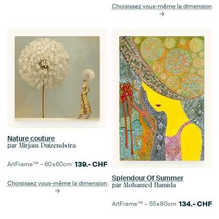
Choisissez vous-même la dimension
Nature couture
par
Mirjam Duizendstra
139.-
CHF
ArtFrame™ –
60×60
cm
Splendour Of Summer
Choisissez vous-même la dimension
par
Mohamed Hamida
134.-
CHF
ArtFrame™ –
55×80
cm