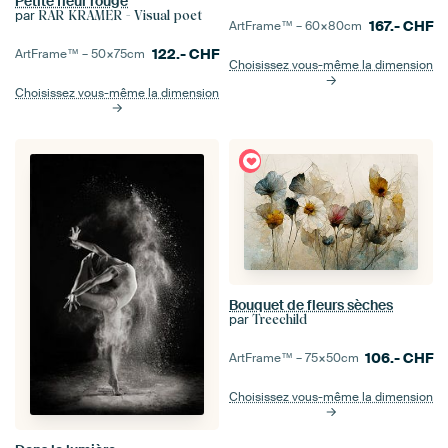
Petite fleur rouge
par
RAR KRAMER - Visual poet
167.-
CHF
ArtFrame™ –
60×80
cm
122.-
CHF
ArtFrame™ –
50×75
cm
Choisissez vous-même la dimension
Choisissez vous-même la dimension
Bouquet de fleurs sèches
par
Treechild
106.-
CHF
ArtFrame™ –
75×50
cm
Choisissez vous-même la dimension