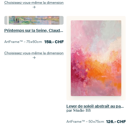
Choisissez vous-même la dimension
Printemps sur la Seine, Claude Monet
159.-
CHF
ArtFrame™ –
75×60
cm
Choisissez vous-même la dimension
Lever de soleil abstrait au pastel n° 2
par
Studio BB
126.-
CHF
ArtFrame™ –
50×75
cm