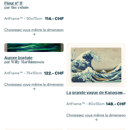
Fleur n° 11
par
tim eshuis
114.-
CHF
ArtFrame™ –
50×70
cm
Choisissez vous-même la dimension
Aurore boréale
par
Willy Marthinussen
122.-
CHF
ArtFrame™ –
75×50
cm
Choisissez vous-même la dimension
La grande vague de Kanagawa, Hokusai
148.-
CHF
ArtFrame™ –
80×55
cm
Choisissez vous-même la dimension