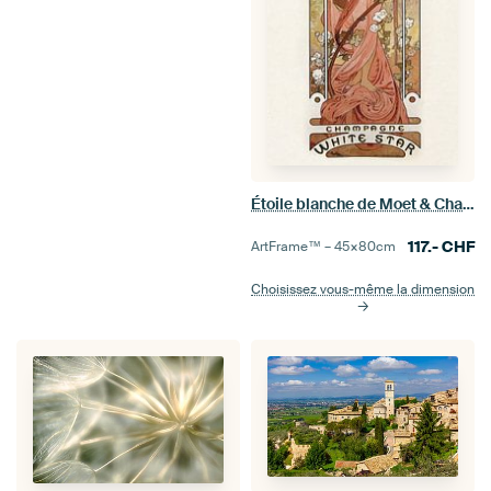
Étoile blanche de Moet & Chandon, Alphonse Mucha
117.-
CHF
ArtFrame™ –
45×80
cm
Choisissez vous-même la dimension