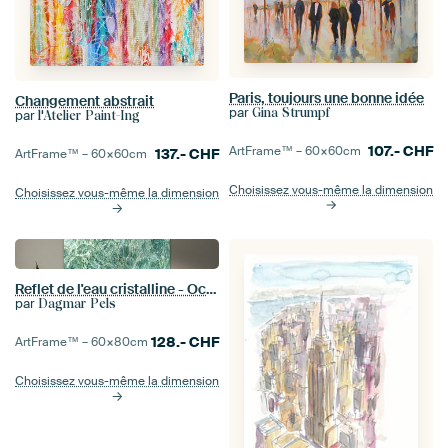
Paris, toujours une bonne idée
Changement abstrait
par
Gina Strumpf
par
l'Atelier Paint-Ing
107.-
CHF
ArtFrame™ –
60×60
cm
137.-
CHF
ArtFrame™ –
60×60
cm
Choisissez vous-même la dimension
Choisissez vous-même la dimension
Reflet de l'eau cristalline - Océan turquoise Photographie Art Print
par
Dagmar Pels
128.-
CHF
ArtFrame™ –
60×80
cm
Choisissez vous-même la dimension