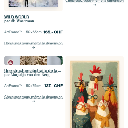
Choisissez vous-même la dimension
WILD WORLD
par
db Waterman
165.-
CHF
ArtFrame™ –
50×65
cm
Choisissez vous-même la dimension
Une structure abstraite de la nature
par
Marjolijn van den Berg
137.-
CHF
ArtFrame™ –
50×75
cm
Choisissez vous-même la dimension