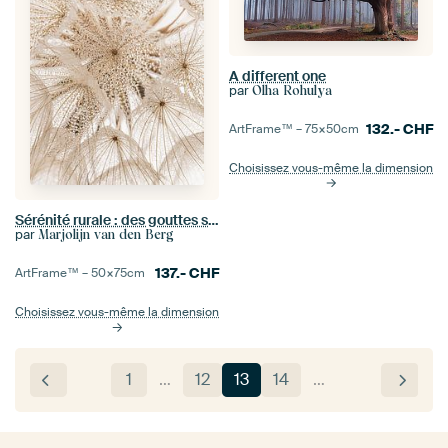
A different one
par
Olha Rohulya
132.-
CHF
ArtFrame™ –
75×50
cm
Choisissez vous-même la dimension
Sérénité rurale : des gouttes sur une peluche
par
Marjolijn van den Berg
137.-
CHF
ArtFrame™ –
50×75
cm
Choisissez vous-même la dimension
1
…
12
13
14
…