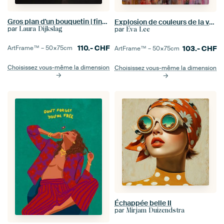
Gros plan d'un bouquetin | fineart photography
Explosion de couleurs de la vache écossaise Highlander
par
Laura Dijkslag
par
Eva Lee
110.-
CHF
ArtFrame™ –
50×75
cm
103.-
CHF
ArtFrame™ –
50×75
cm
Choisissez vous-même la dimension
Choisissez vous-même la dimension
Échappée belle II
par
Mirjam Duizendstra