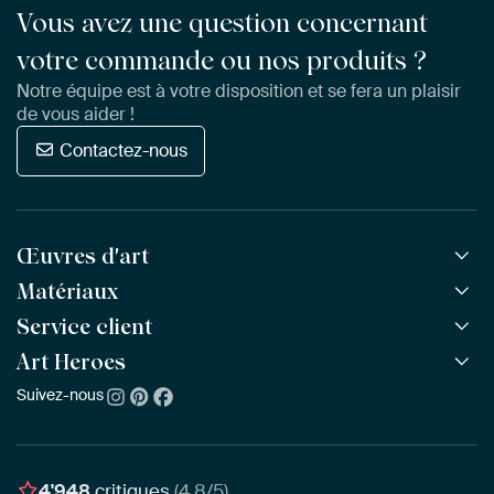
Vous avez une question concernant
votre commande ou nos produits ?
Notre équipe est à votre disposition et se fera un plaisir
de vous aider !
Contactez-nous
Œuvres d'art
Matériaux
Toutes les œuvres
Toutes les collections
Service client
ArtFrame™
POPULAIRE
Tous les artistes
ArtFrame™ en bois
Art Heroes
Questions fréquentes
NOUVEAU
Meilleures ventes
Toile
Commander
Suivez-nous
À propos de nous
Nouveautés
Poster
Paiement
Durabilité
Délai & Livraison
Notre équipe
Montage & Accrochage
Récompenses
4'948
critiques
(4.8/5)