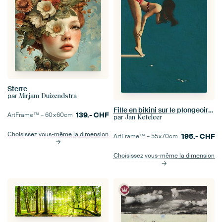
Sterre
par
Mirjam Duizendstra
Fille en bikini sur le plongeoir - Un style des années 50 pour aujourd'hui
139.-
CHF
ArtFrame™ –
60×60
cm
par
Jan Keteleer
Choisissez vous-même la dimension
195.-
CHF
ArtFrame™ –
55×70
cm
Choisissez vous-même la dimension