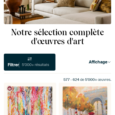
Notre sélection complète
d'œuvres d'art
Affichage
Filtrer
5'000+ résultats
577
-
624
de
5'000+
œuvres.