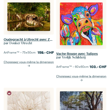
Oudegracht à Utrecht avec Zandbrug
par
Donker Utrecht
159.-
CHF
ArtFrame™ –
75×50
cm
Vache Rouge avec Tulipes
par
Vrolijk Schilderij
Choisissez vous-même la dimension
103.-
CHF
ArtFrame™ –
60×60
cm
Choisissez vous-même la dimension