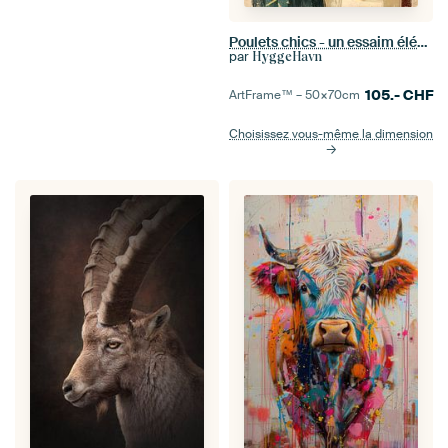
Poulets chics - un essaim élégant d'amis à plumes
par
HyggeHavn
105.-
CHF
ArtFrame™ –
50×70
cm
Choisissez vous-même la dimension