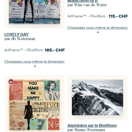
Manicomio di R
par
Wim van de Water
115.-
CHF
ArtFrame™ –
70×45
cm
Choisissez vous-même la dimension
LOVELY DAY
par
db Waterman
165.-
CHF
ArtFrame™ –
50×65
cm
Choisissez vous-même la dimension
Alpinistes sur le Breithorn
par
Menno Boermans