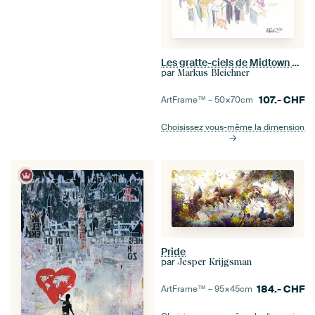
Les gratte-ciels de Midtown Manhattan Scène des gratte-ciels de New York
par
Markus Bleichner
107.-
CHF
ArtFrame™ –
50×70
cm
Choisissez vous-même la dimension
Pride
par
Jesper Krijgsman
184.-
CHF
ArtFrame™ –
95×45
cm