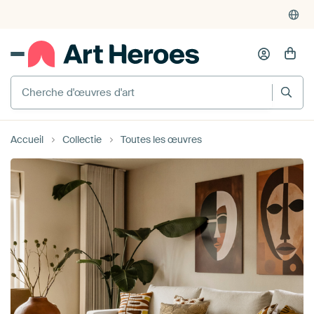
4'948
critiques
(4.8/5)
375'000+ murs vides remplis
Cherche d'œuvres d'art
Accueil
Collectie
Toutes les œuvres