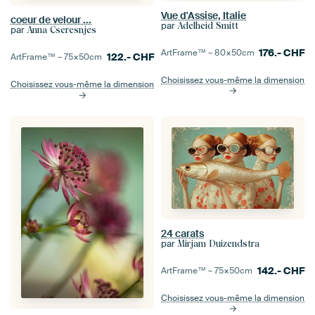
Vue d'Assise, Italie
coeur de velour ...
par
Adelheid Smitt
par
Anna Cseresnjes
176.-
CHF
ArtFrame™ –
80×50
cm
122.-
CHF
ArtFrame™ –
75×50
cm
Choisissez vous-même la dimension
Choisissez vous-même la dimension
24 carats
par
Mirjam Duizendstra
142.-
CHF
ArtFrame™ –
75×50
cm
Choisissez vous-même la dimension