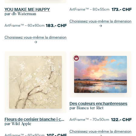
173.-
CHF
YOU MAKE ME HAPPY
ArtFrame™ –
80×55
cm
par
db Waterman
Choisissez vous-même la dimension
183.-
CHF
ArtFrame™ –
60×60
cm
Choisissez vous-même la dimension
Des couleurs enchanteresses
par
Bianca ter Riet
Fleurs de cerisier blanche i culture de linge, Danhui Nai
122.-
CHF
ArtFrame™ –
70×50
cm
par
Wild Apple
Choisissez vous-même la dimension
107.-
CHF
ArtFrame™ –
60×60
cm