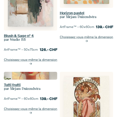
Horizon pastel
par
Mirjam Duizendstra
139.-
CHF
ArtFrame™ –
60×60
cm
Blush & Sage n° 4
Choisissez vous-même la dimension
par
Studio BB
126.-
CHF
ArtFrame™ –
50×75
cm
Choisissez vous-même la dimension
Tutti frutti
par
Mirjam Duizendstra
139.-
CHF
ArtFrame™ –
60×60
cm
Choisissez vous-même la dimension