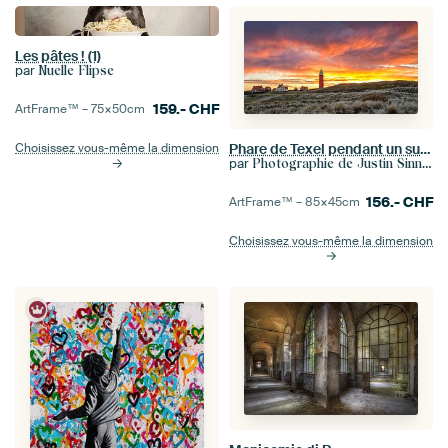
Les pâtes ! (1)
par
Nuelle Flipse
159.-
CHF
ArtFrame™ –
75×50
cm
Phare de Texel pendant un superbe coucher de soleil / Phare de Texel pendant un superbe coucher de s
Choisissez vous-même la dimension
par
Photographie de Justin Sinner (Photographe à Texel)
156.-
CHF
ArtFrame™ –
85×45
cm
Choisissez vous-même la dimension