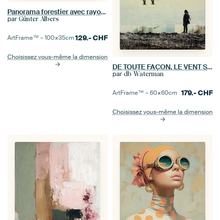
Panorama forestier avec rayons de soleil
par
Günter Albers
129.-
CHF
ArtFrame™ –
100×35
cm
Choisissez vous-même la dimension
DE TOUTE FAÇON, LE VENT SOUFFLE
par
db Waterman
179.-
CHF
ArtFrame™ –
60×60
cm
Choisissez vous-même la dimension