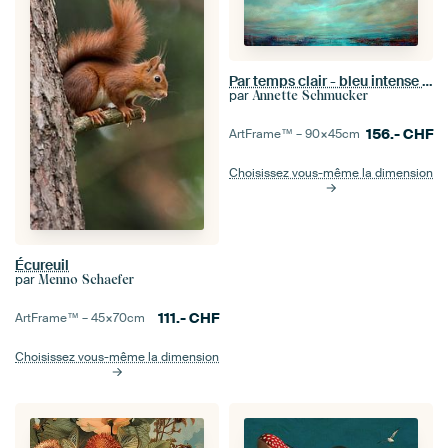
Par temps clair - bleu intense et turquoise
par
Annette Schmucker
156.-
CHF
ArtFrame™ –
90×45
cm
Choisissez vous-même la dimension
Écureuil
par
Menno Schaefer
111.-
CHF
ArtFrame™ –
45×70
cm
Choisissez vous-même la dimension