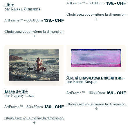
139.-
CHF
ArtFrame™ –
60×60
cm
Libre
par
Raissa Oltmanns
Choisissez vous-même la dimension
133.-
CHF
ArtFrame™ –
60×80
cm
Choisissez vous-même la dimension
Grand nuage rose peinture acrylique
par
Karen Kaspar
Tasse de thé
166.-
CHF
ArtFrame™ –
110×40
cm
par
Evgeny Loza
Choisissez vous-même la dimension
139.-
CHF
ArtFrame™ –
80×50
cm
Choisissez vous-même la dimension