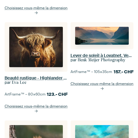
Choisissez vous-même la dimension
Lever de soleil à Lovatnet, Vestland, Norvège
par
Henk Meijer Photography
157.-
CHF
ArtFrame™ –
105×35
cm
Beauté rustique - Highlander écossais en contemplation
par
Eva Lee
Choisissez vous-même la dimension
123.-
CHF
ArtFrame™ –
80×60
cm
Choisissez vous-même la dimension