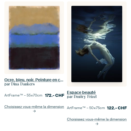
Ocre, bleu, noir. Peinture en champs de couleurs inspirée de Mark Rothko.
par
Dina Dankers
Espace beauté
172.-
CHF
ArtFrame™ –
55×70
cm
par
Dmitry Frizel
Choisissez vous-même la dimension
122.-
CHF
ArtFrame™ –
50×75
cm
Choisissez vous-même la dimension