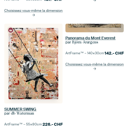
Choisissez vous-même la dimension
Panorama du Mont Everest
par
Björn Jeurgens
142.-
CHF
ArtFrame™ –
140×30
cm
Choisissez vous-même la dimension
SUMMER SWING
par
db Waterman
226.-
CHF
ArtFrame™ –
55×80
cm