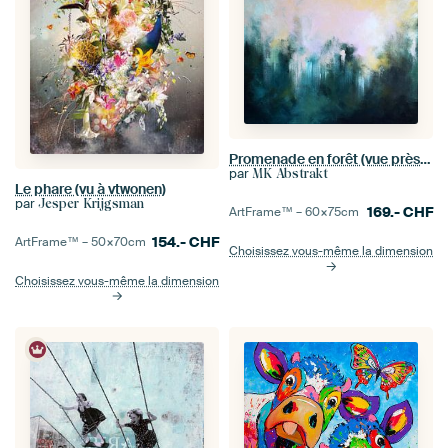
Promenade en forêt (vue près de vtwonen)
par
MK Abstrakt
Le phare (vu à vtwonen)
par
Jesper Krijgsman
169.-
CHF
ArtFrame™ –
60×75
cm
154.-
CHF
ArtFrame™ –
50×70
cm
Choisissez vous-même la dimension
Choisissez vous-même la dimension