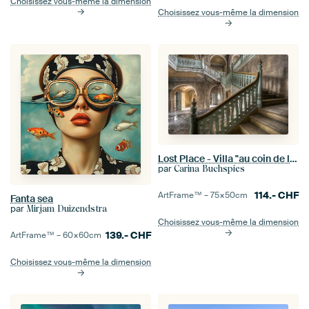
Choisissez vous-même la dimension
Choisissez vous-même la dimension
Lost Place - Villa "au coin de la rue
par
Carina Buchspies
114.-
CHF
ArtFrame™ –
75×50
cm
Fanta sea
par
Mirjam Duizendstra
Choisissez vous-même la dimension
139.-
CHF
ArtFrame™ –
60×60
cm
Choisissez vous-même la dimension