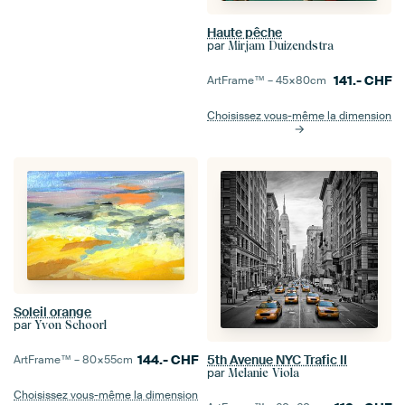
Haute pêche
par
Mirjam Duizendstra
141.-
CHF
ArtFrame™ –
45×80
cm
Choisissez vous-même la dimension
Soleil orange
par
Yvon Schoorl
144.-
CHF
5th Avenue NYC Trafic II
ArtFrame™ –
80×55
cm
par
Melanie Viola
Choisissez vous-même la dimension