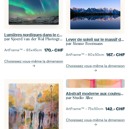
Lumières nordiques dans le ciel de nuit au-dessus des îles de Lofoten en Norvège
par
Sjoerd van der Wal Photographie
Lever de soleil sur le massif du Mont Blanc
par
Menno Boermans
170.-
CHF
ArtFrame™ –
85×45
cm
167.-
CHF
ArtFrame™ –
80×50
cm
Choisissez vous-même la dimension
Choisissez vous-même la dimension
Abstrait moderne aux couleurs néon et pastel
par
Studio Allee
142.-
CHF
ArtFrame™ –
75×50
cm
Choisissez vous-même la dimension