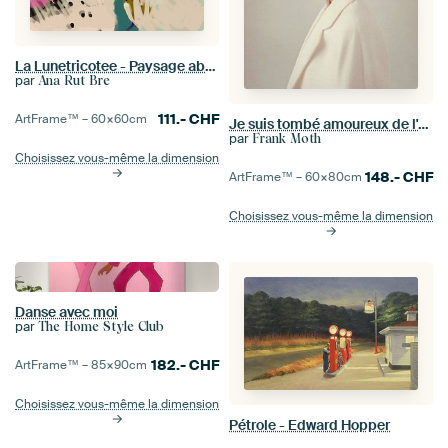
La Lunetricotee - Paysage abstrait
par
Ana Rut Bre
111.-
CHF
ArtFrame™ –
60×60
cm
Je suis tombé amoureux de l'automne à cause de toi
par
Frank Moth
Choisissez vous-même la dimension
148.-
CHF
ArtFrame™ –
60×80
cm
Choisissez vous-même la dimension
Danse avec moi
par
The Home Style Club
182.-
CHF
ArtFrame™ –
85×90
cm
Choisissez vous-même la dimension
Pétrole - Edward Hopper