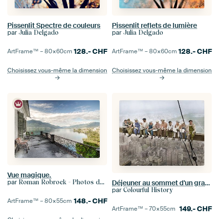
Pissenlit Spectre de couleurs
Pissenlit reflets de lumière
par
par
Julia Delgado
Julia Delgado
128.-
CHF
128.-
CHF
ArtFrame™ –
80×60
cm
ArtFrame™ –
80×60
cm
Choisissez vous-même la dimension
Choisissez vous-même la dimension
Vue magique.
par
Roman Robroek - Photos de bâtiments abandonnés
Déjeuner au sommet d'un gratte-ciel (1932)
par
Colourful History
148.-
CHF
ArtFrame™ –
80×55
cm
149.-
CHF
ArtFrame™ –
70×55
cm