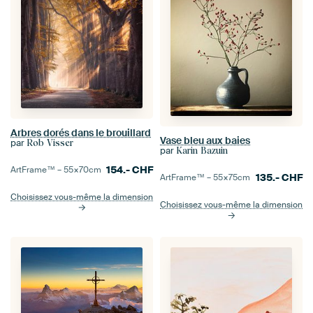
Arbres dorés dans le brouillard
Vase bleu aux baies
par
Rob Visser
par
Karin Bazuin
154.-
CHF
ArtFrame™ –
55×70
cm
135.-
CHF
ArtFrame™ –
55×75
cm
Choisissez vous-même la dimension
Choisissez vous-même la dimension