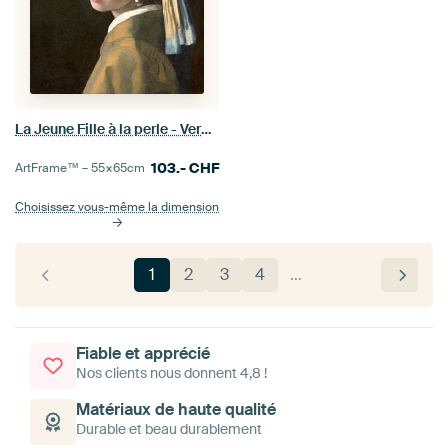
La Jeune Fille à la perle - Vermeer tableau
103.-
CHF
ArtFrame™ –
55×65
cm
Choisissez vous-même la dimension
1
2
3
4
…
Fiable et apprécié
Nos clients nous donnent 4,8 !
Matériaux de haute qualité
Durable et beau durablement