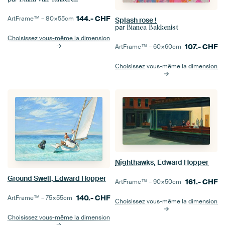
144.-
CHF
ArtFrame™ –
80×55
cm
Splash rose !
par
Bianca Bakkenist
Choisissez vous-même la dimension
107.-
CHF
ArtFrame™ –
60×60
cm
Choisissez vous-même la dimension
Nighthawks, Edward Hopper
Ground Swell, Edward Hopper
161.-
CHF
ArtFrame™ –
90×50
cm
140.-
CHF
ArtFrame™ –
75×55
cm
Choisissez vous-même la dimension
Choisissez vous-même la dimension