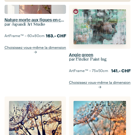
Nature morte aux figues en couleurs douces
par
Japandi Art Studio
163.-
CHF
ArtFrame™ –
60×80
cm
Choisissez vous-même la dimension
Angie green
par
l'Atelier Paint-Ing
141.-
CHF
ArtFrame™ –
75×50
cm
Choisissez vous-même la dimension