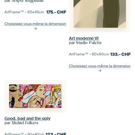
par
Jesper Krijgsman
175.-
CHF
ArtFrame™ –
85×45
cm
Choisissez vous-même la dimension
Art moderne VI
par
Studio Palette
133.-
CHF
ArtFrame™ –
60×80
cm
Choisissez vous-même la dimension
Good, bad and the ugly
par
Michiel Folkers
123.-
CHF
ArtFrame™ –
90×40
cm