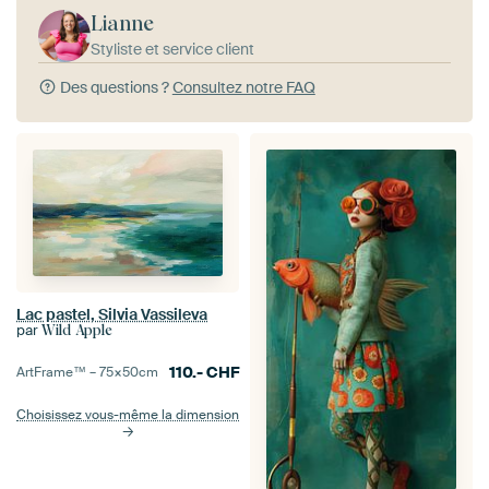
Lianne
Styliste et service client
Des questions ?
Consultez notre FAQ
Lac pastel, Silvia Vassileva
par
Wild Apple
110.-
CHF
ArtFrame™ –
75×50
cm
Choisissez vous-même la dimension