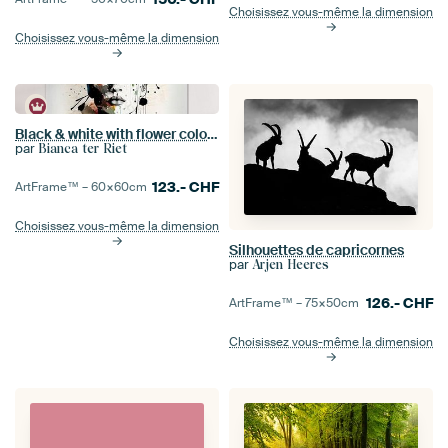
Choisissez vous-même la dimension
Choisissez vous-même la dimension
Black & white with flower colour splash
par
Bianca ter Riet
123.-
CHF
ArtFrame™ –
60×60
cm
Choisissez vous-même la dimension
Silhouettes de capricornes
par
Arjen Heeres
126.-
CHF
ArtFrame™ –
75×50
cm
Choisissez vous-même la dimension