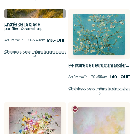
Entrée de la plage
par
Nico Zwanenburg
173.-
CHF
ArtFrame™ –
100×40
cm
Choisissez vous-même la dimension
Peinture de fleurs d'amandier de Vincent van Gogh
149.-
CHF
ArtFrame™ –
70×55
cm
Choisissez vous-même la dimension