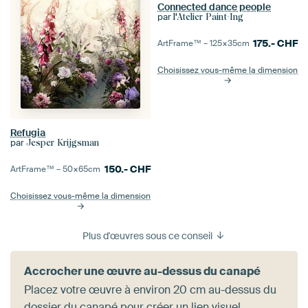
Connected dance people
par
l'Atelier Paint-Ing
175.-
CHF
ArtFrame™ –
125×35
cm
Choisissez vous-même la dimension
Refugia
par
Jesper Krijgsman
150.-
CHF
ArtFrame™ –
50×65
cm
Choisissez vous-même la dimension
Plus d'œuvres sous ce conseil
Accrocher une œuvre au-dessus du canapé
Placez votre œuvre à environ 20 cm au-dessus du
dossier du canapé pour créer un lien visuel