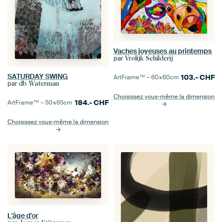
Vaches joyeuses au printemps
par
Vrolijk Schilderij
SATURDAY SWING
103.-
CHF
ArtFrame™ –
60×60
cm
par
db Waterman
Choisissez vous-même la dimension
184.-
CHF
ArtFrame™ –
50×65
cm
Choisissez vous-même la dimension
L'âge d'or