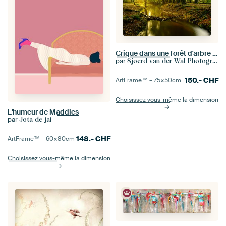
Crique dans une forêt d'arbre de hêtre pendant un matin tôt d'automne
par
Sjoerd van der Wal Photographie
150.-
CHF
ArtFrame™ –
75×50
cm
Choisissez vous-même la dimension
L'humeur de Maddies
par
Jota de jai
148.-
CHF
ArtFrame™ –
60×80
cm
Choisissez vous-même la dimension