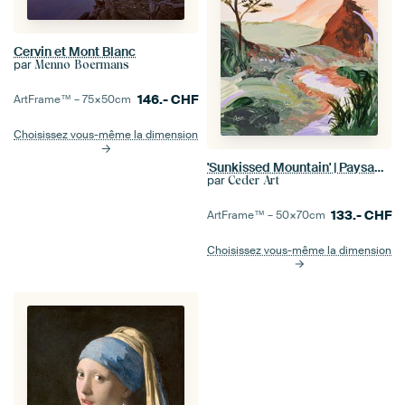
Cervin et Mont Blanc
par
Menno Boermans
146.-
CHF
ArtFrame™ –
75×50
cm
Choisissez vous-même la dimension
'Sunkissed Mountain' | Paysage abstrait
par
Ceder Art
133.-
CHF
ArtFrame™ –
50×70
cm
Choisissez vous-même la dimension