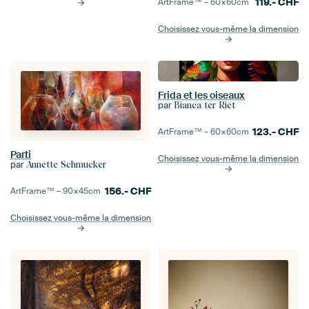
119.-
CHF
ArtFrame™ –
60×60
cm
Choisissez vous-même la dimension
Frida et les oiseaux
par
Bianca ter Riet
123.-
CHF
ArtFrame™ –
60×60
cm
Parti
Choisissez vous-même la dimension
par
Annette Schmucker
156.-
CHF
ArtFrame™ –
90×45
cm
Choisissez vous-même la dimension