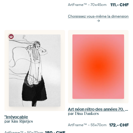
111.-
CHF
ArtFrame™ –
70×45
cm
Choisissez vous-même la dimension
Art néon rétro des années 70. Dégradé abstrait en orange et rose
par
Dina Dankers
"Irrévocable
par
Kim Rijntjes
172.-
CHF
ArtFrame™ –
55×70
cm
150.-
CHF
ArtFrame™ –
50×70
cm