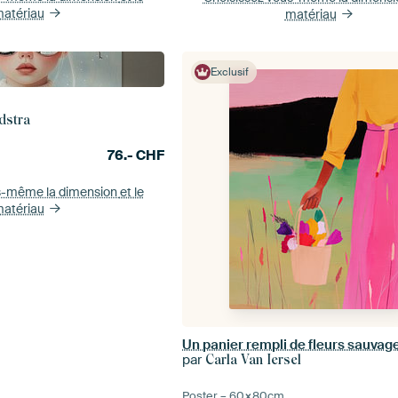
atériau
matériau
Exclusif
dstra
76.-
CHF
s-même la dimension
et le
atériau
Un panier rempli de fleurs sauvag
par
Carla Van Iersel
Poster –
60×80
cm