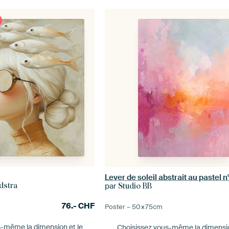
Lever de soleil abstrait au pastel n°
par
dstra
Studio BB
76.-
CHF
Poster –
50×75
cm
s-même la dimension
et le
Choisissez vous-même la dimens