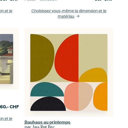
ion
et le
Choisissez vous-même la dimension
et le
matériau
60.-
CHF
ion
et le
Bauhaus au printemps
par
Ana Rut Bre