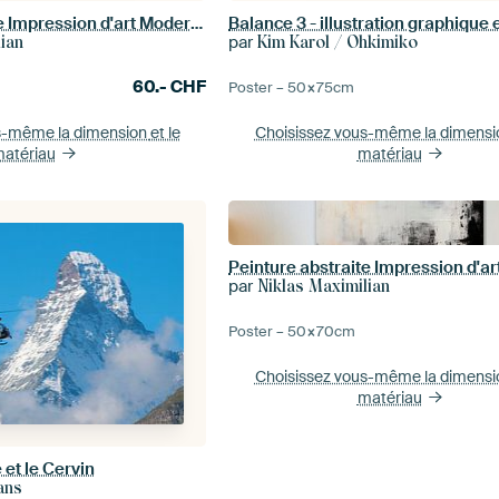
Peinture abstraite Impression d'art Moderne Rouge, jaune et blanc
par
lian
Kim Karol / Ohkimiko
60.-
CHF
Poster –
50×75
cm
s-même la dimension
et le
Choisissez vous-même la dimens
atériau
matériau
par
Niklas Maximilian
Poster –
50×70
cm
Choisissez vous-même la dimens
matériau
et le Cervin
ans