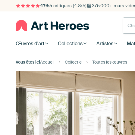
4'955
critiques
(4.8/5)
375'000+ murs vide
Cherc
Œuvres d'art
Collections
Artistes
Mat
Vous êtes ici
Accueil
Collectie
Toutes les œuvres