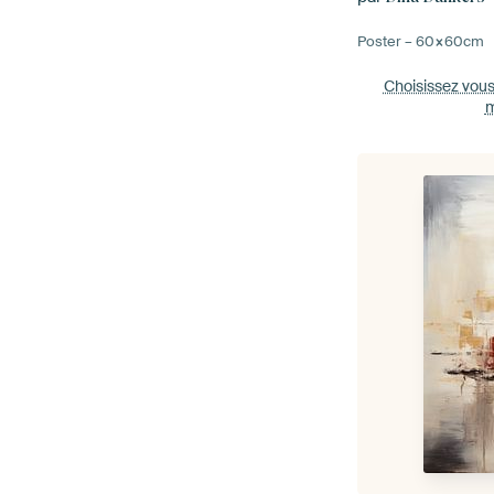
Poster –
60×60
cm
Choisissez vou
m