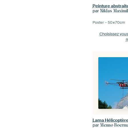
par
Niklas Maximi
Poster –
50×70
cm
Choisissez vou
m
Lama Hélicoptère 
par
Menno Boerm