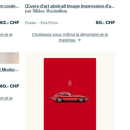
Balance 3 - illustration graphique en couleurs douces
Œuvre d'art abstrait Image Impression d'art Peinture Noir Blanc
par
Niklas Maximilian
63.-
CHF
60.-
CHF
Poster –
50×70
cm
ion
et le
Choisissez vous-même la dimension
et le
matériau
Peinture abstraite Impression d'art Moderne Noir Blanc
60.-
CHF
ion
et le