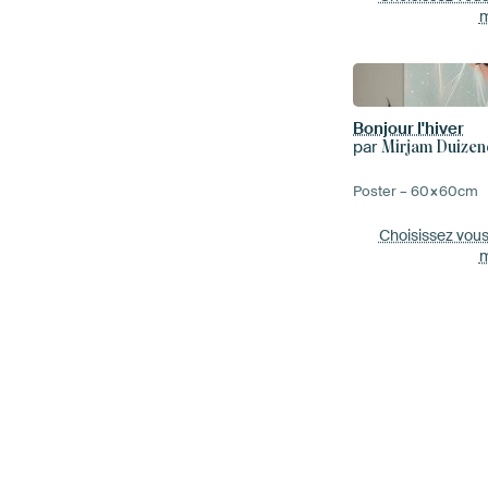
m
Bonjour l'hiver
par
Mirjam Duizen
Poster –
60×60
cm
Choisissez vou
m