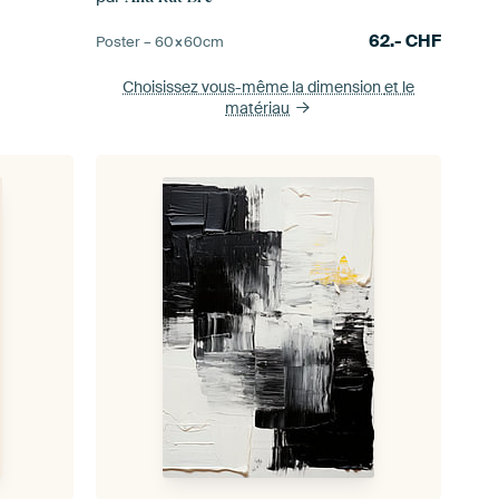
62.-
CHF
Poster –
60×60
cm
Choisissez vous-même la dimension
et le
matériau