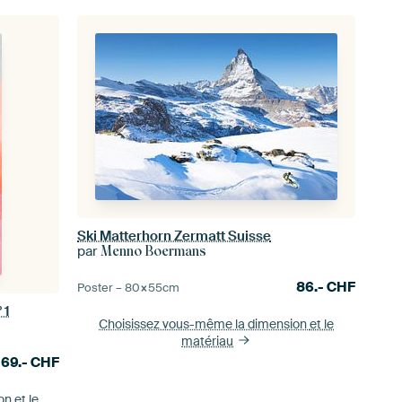
Ski Matterhorn Zermatt Suisse
par
Menno Boermans
86.-
CHF
Poster –
80×55
cm
 1
Choisissez vous-même la dimension
et le
matériau
69.-
CHF
ion
et le