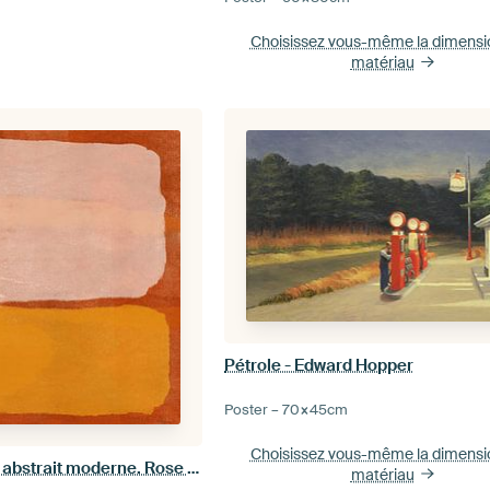
Choisissez vous-même la dimens
matériau
Pétrole - Edward Hopper
Poster –
70×45
cm
Choisissez vous-même la dimens
Expressionnisme abstrait moderne. Rose et jaune sur orange.
matériau