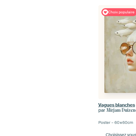
Choix populaire
Vagues blanches
par
Mirjam Duizen
Poster –
60×60
cm
Choisissez vou