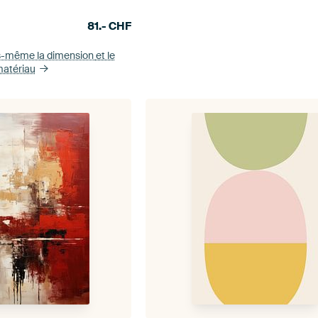
81.-
CHF
s-même la dimension
et le
atériau