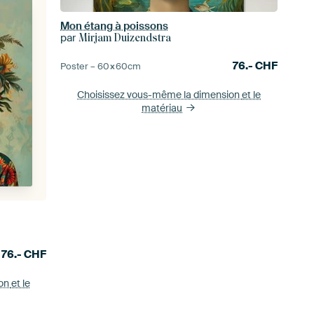
Mon étang à poissons
par
Mirjam Duizendstra
76.-
CHF
Poster –
60×60
cm
Choisissez vous-même la dimension
et le
matériau
76.-
CHF
ion
et le