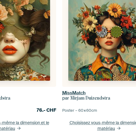
MissMatch
par
dstra
Mirjam Duizendstra
76.-
CHF
Poster –
60×60
cm
s-même la dimension
et le
Choisissez vous-même la dimens
atériau
matériau