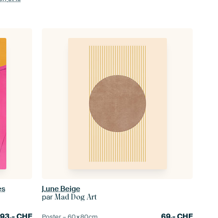
es
Lune Beige
par
Mad Dog Art
93.-
CHF
69.-
CHF
Poster –
60×80
cm