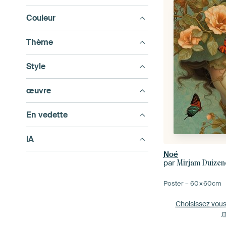
Couleur
Thème
Style
œuvre
En vedette
IA
Noé
par
Mirjam Duizen
Poster –
60×60
cm
Choisissez vou
m