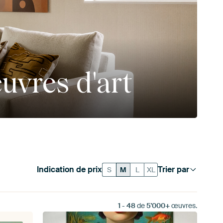
uvres d'art
Indication de prix
Trier par
S
M
L
XL
1
-
48
de
5'000+
œuvres.