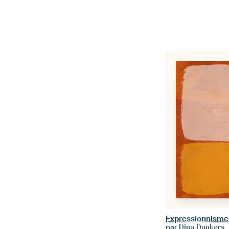
par
Dina Dankers