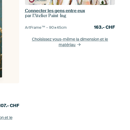
Connecter les gens entre eux
par
l'Atelier Paint-Ing
163.-
CHF
ArtFrame™ –
90×45
cm
Choisissez vous-même la dimension
et le
matériau
107.-
CHF
ion
et le