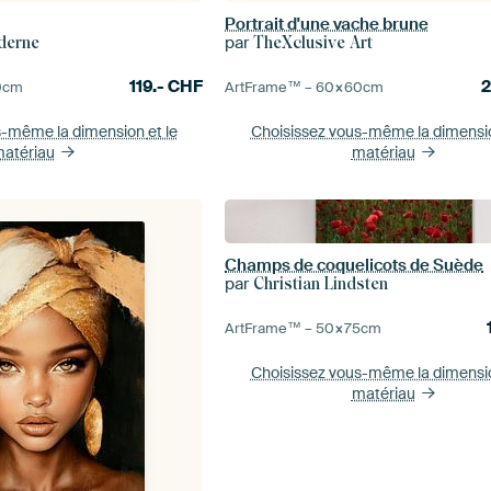
Portrait d'une vache brune
par
derne
TheXclusive Art
119.-
CHF
0
cm
ArtFrame™ –
60×60
cm
s-même la dimension
et le
Choisissez vous-même la dimens
atériau
matériau
Champs de coquelicots de Suède
par
Christian Lindsten
ArtFrame™ –
50×75
cm
Choisissez vous-même la dimens
matériau