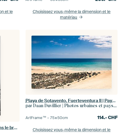
ion
et le
Choisissez vous-même la dimension
et le
matériau
Playa de Sotavento, Fuerteventura II | Paysage | Photographie de voyage
par
Daan Duvillier | Photos urbaines et paysages artistiques
114.-
CHF
ArtFrame™ –
75×50
cm
Matin brumeux - Pont Erasmus dans le brouillard (vu à vtwonen)
Choisissez vous-même la dimension
et le