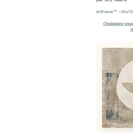
ArtFrame™ –
55×7
Choisissez vou
m