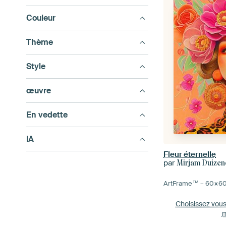
Couleur
Thème
Style
œuvre
En vedette
IA
Fleur éternelle
par
Mirjam Duizen
ArtFrame™ –
60×6
Choisissez vou
m