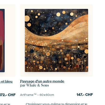
Paysage d'un autre monde
 et bleu
par
Whale & Sons
147.-
CHF
172.-
CHF
ArtFrame™ –
60×60
cm
Choisissez vous-même la dimension
et le
ion
et le