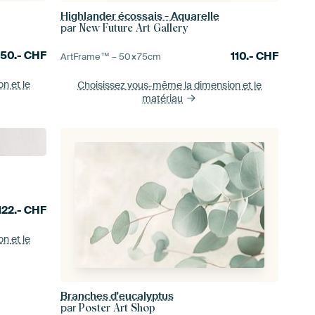
Highlander écossais - Aquarelle
par
New Future Art Gallery
250.-
CHF
110.-
CHF
ArtFrame™ –
50×75
cm
ion
et le
Choisissez vous-même la dimension
et le
matériau
122.-
CHF
ion
et le
Branches d'eucalyptus
par
Poster Art Shop