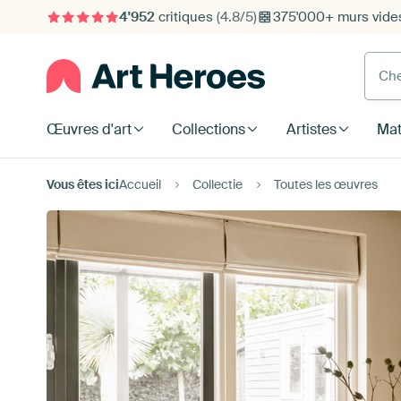
4'952
critiques
(4.8/5)
375'000+ murs vide
Cherc
Œuvres d'art
Collections
Artistes
Mat
Vous êtes ici
Accueil
Collectie
Toutes les œuvres