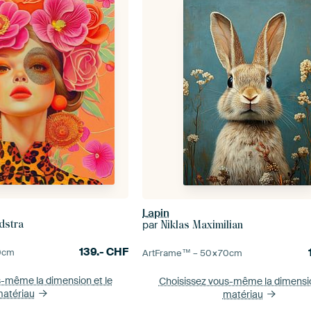
Lapin
par
dstra
Niklas Maximilian
139.-
CHF
0
cm
ArtFrame™ –
50×70
cm
s-même la dimension
et le
Choisissez vous-même la dimens
atériau
matériau