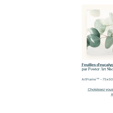
Feuilles d'eucaly
par
Poster Art Sh
ArtFrame™ –
75×5
Choisissez vou
m