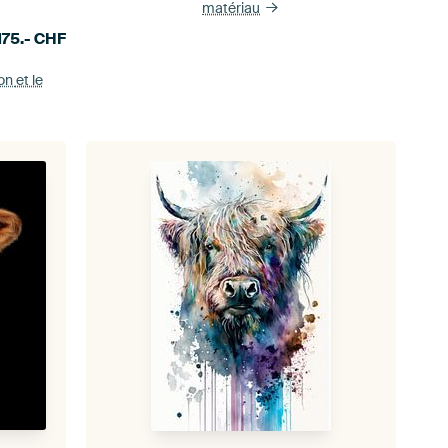
matériau
175.-
CHF
ion
et le