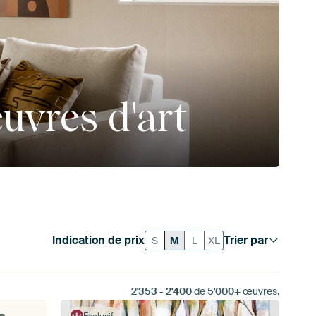
uvres d'art
Indication de prix
Trier par
S
M
L
XL
2'353
-
2'400
de
5'000+
œuvres.
Exclusif