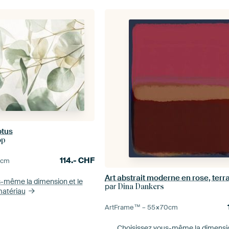
ptus
op
114.-
CHF
0
cm
Art abstrait moderne en rose, terra
s-même la dimension
et le
par
Dina Dankers
atériau
ArtFrame™ –
55×70
cm
Choisissez vous-même la dimens