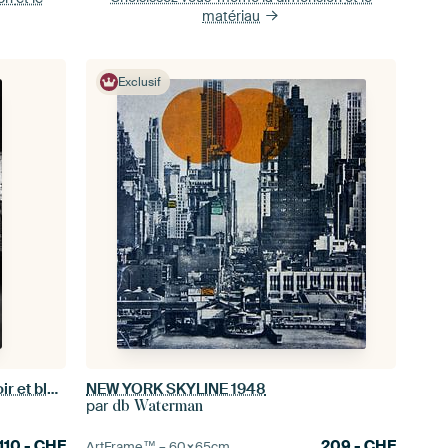
matériau
Exclusif
VENISE Pont du Rialto de nuit en noir et blanc
NEW YORK SKYLINE 1948
par
db Waterman
110.-
CHF
209.-
CHF
ArtFrame™ –
60×65
cm