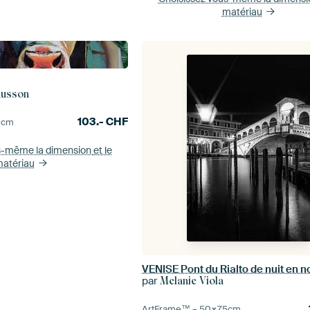
matériau
nusson
103.-
CHF
0
cm
s-même la dimension
et le
atériau
par
Melanie Viola
ArtFrame™ –
50×75
cm