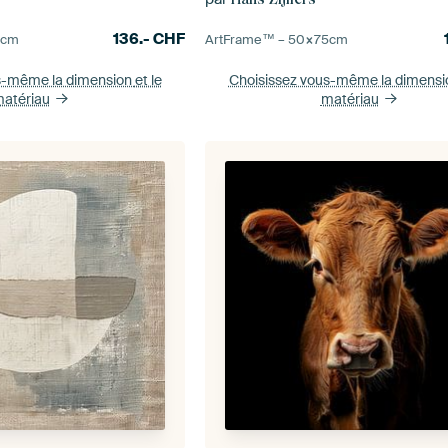
136.-
CHF
0
cm
ArtFrame™ –
50×75
cm
s-même la dimension
et le
Choisissez vous-même la dimens
atériau
matériau