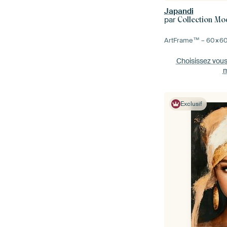
Japandi
par
Collection Mo
ArtFrame™ –
60×6
Choisissez vou
m
Exclusif