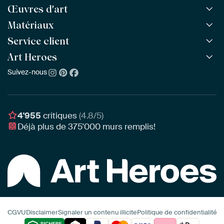
Œuvres d'art
Matériaux
Toutes les œuvres
Toutes les collections
Service client
ArtFrame™
POPULAIRE
Tous les artistes
ArtFrame™ en bois
Art Heroes
Questions fréquentes
NOUVEAU
Meilleures ventes
Toile
Commander
Suivez-nous
À propos de nous
Nouveautés
Poster
Paiement
Durabilité
Délai & Livraison
Notre équipe
Montage & Accrochage
Récompenses
4'955
critiques
(4.8/5)
Chèques cadeaux
Déjà plus de
375'000
murs remplis!
Professionnels
Art Heroes App
CGVU
Disclaimer
Signaler un contenu illicite
Politique de confidentialité