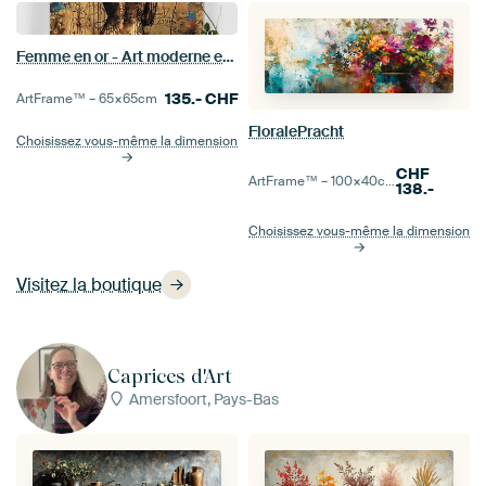
Femme en or - Art moderne en or
135.-
CHF
ArtFrame™ –
65×65
cm
FloralePracht
Choisissez vous-même la dimension
CHF
ArtFrame™ –
100×40
cm
138.-
Choisissez vous-même la dimension
Visitez la boutique
Caprices d'Art
Amersfoort, Pays-Bas