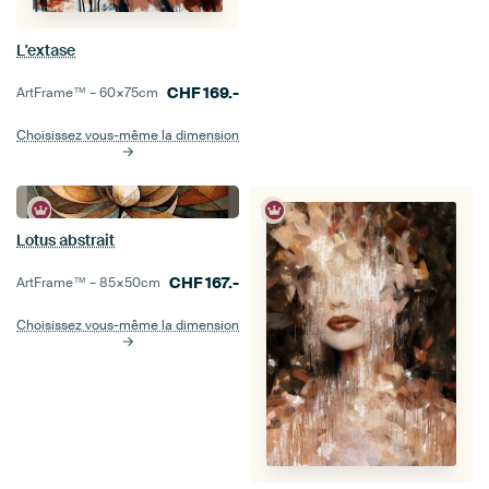
L'extase
CHF
169.-
ArtFrame™ –
60×75
cm
Choisissez vous-même la dimension
Lotus abstrait
CHF
167.-
ArtFrame™ –
85×50
cm
Choisissez vous-même la dimension