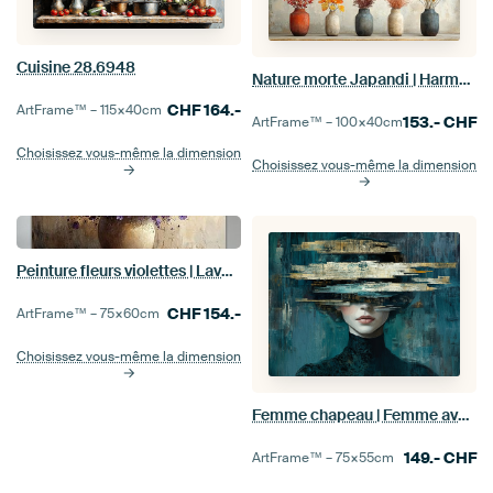
Cuisine 28.6948
Nature morte Japandi | Harmonie terrestre
CHF
164.-
ArtFrame™ –
115×40
cm
153.-
CHF
ArtFrame™ –
100×40
cm
Choisissez vous-même la dimension
Choisissez vous-même la dimension
Peinture fleurs violettes | Lavande Luxe Eclipse
CHF
154.-
ArtFrame™ –
75×60
cm
Choisissez vous-même la dimension
Femme chapeau | Femme avec chapeau
149.-
CHF
ArtFrame™ –
75×55
cm