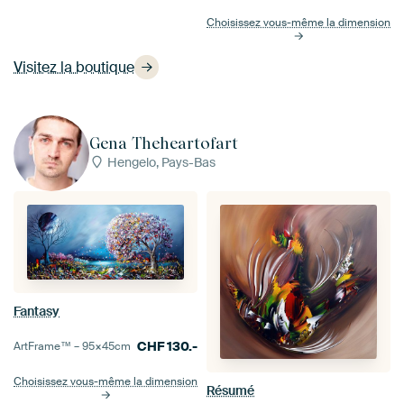
Choisissez vous-même la dimension
Visitez la boutique
Gena Theheartofart
Hengelo, Pays-Bas
Fantasy
CHF
130.-
ArtFrame™ –
95×45
cm
Choisissez vous-même la dimension
Résumé