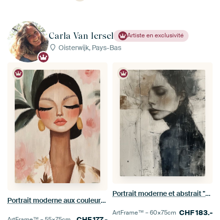
Carla Van Iersel
Artiste en exclusivité
Oisterwijk, Pays-Bas
Portrait moderne et abstrait "Raw&quot ;
Portrait moderne aux couleurs pastel
CHF
183.-
ArtFrame™ –
60×75
cm
CHF
177.-
ArtFrame™ –
55×75
cm