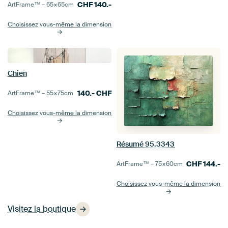
CHF
140.-
ArtFrame™ –
65×65
cm
Choisissez vous-même la dimension
Chien
140.-
CHF
ArtFrame™ –
55×75
cm
Choisissez vous-même la dimension
Résumé 95.3343
CHF
144.-
ArtFrame™ –
75×60
cm
Choisissez vous-même la dimension
Visitez la boutique