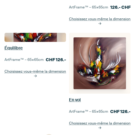
126.-
CHF
ArtFrame™ –
65×65
cm
Choisissez vous-même la dimension
Équilibre
CHF
126.-
ArtFrame™ –
65×65
cm
Choisissez vous-même la dimension
En vol
CHF
126.-
ArtFrame™ –
65×65
cm
Choisissez vous-même la dimension