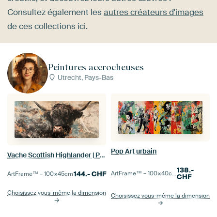
Consultez également les
autres créateurs d'images
de ces collections ici.
Peintures accrocheuses
Utrecht, Pays-Bas
Pop Art urbain
Vache Scottish Highlander | Peinture abstraite Scottish Highlander
138.-
ArtFrame™ –
100×40
cm
144.-
CHF
ArtFrame™ –
100×45
cm
CHF
Choisissez vous-même la dimension
Choisissez vous-même la dimension