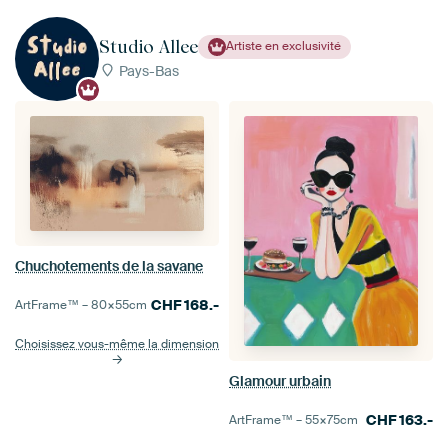
Studio Allee
Artiste en exclusivité
Pays-Bas
Chuchotements de la savane
CHF
168.-
ArtFrame™ –
80×55
cm
Choisissez vous-même la dimension
Glamour urbain
CHF
163.-
ArtFrame™ –
55×75
cm