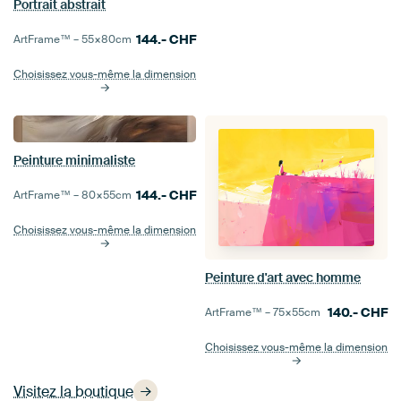
Portrait abstrait
144.-
CHF
ArtFrame™ –
55×80
cm
Choisissez vous-même la dimension
Peinture minimaliste
144.-
CHF
ArtFrame™ –
80×55
cm
Choisissez vous-même la dimension
Peinture d'art avec homme
140.-
CHF
ArtFrame™ –
75×55
cm
Choisissez vous-même la dimension
Visitez la boutique