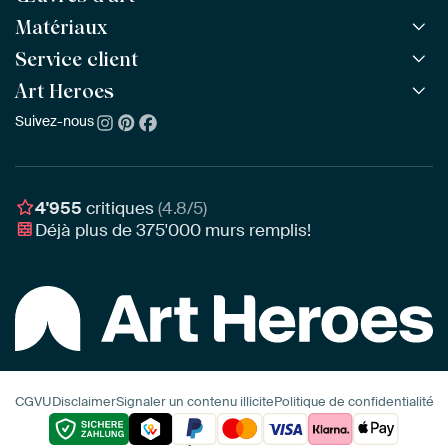
Matériaux
Toutes les œuvres
Toutes les collections
Service client
ArtFrame™
POPULAIRE
Tous les artistes
ArtFrame™ en bois
Art Heroes
Questions fréquentes
NOUVEAU
Meilleures ventes
Toile
Commander
Suivez-nous
À propos de nous
Nouveautés
Poster
Paiement
Durabilité
Délai & Livraison
Notre équipe
Montage & Accrochage
Récompenses
4'955
critiques
(4.8/5)
Chèques cadeaux
Déjà plus de
375'000
murs remplis!
Professionnels
Art Heroes App
CGVU
Disclaimer
Signaler un contenu illicite
Politique de confidentialité