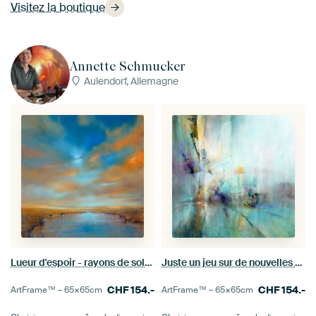
Visitez la boutique
Annette Schmucker
Aulendorf, Allemagne
Lueur d'espoir - rayons de soleil et nuages
Juste un jeu sur de nouvelles voies - Rêves en turquoise
CHF
154.-
CHF
154.-
ArtFrame™ –
65×65
cm
ArtFrame™ –
65×65
cm