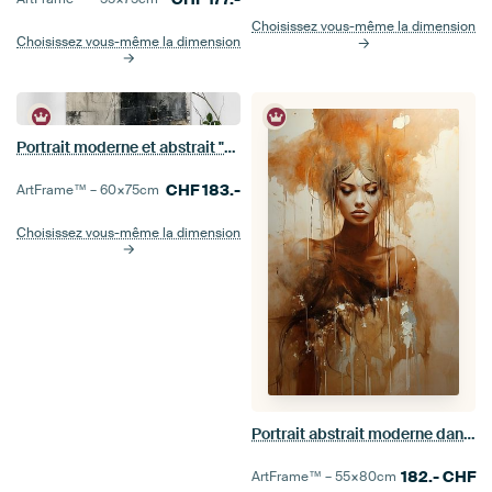
Choisissez vous-même la dimension
Choisissez vous-même la dimension
Portrait moderne et abstrait "Raw&quot ;
CHF
183.-
ArtFrame™ –
60×75
cm
Choisissez vous-même la dimension
Portrait abstrait moderne dans les tons de terre
182.-
CHF
ArtFrame™ –
55×80
cm