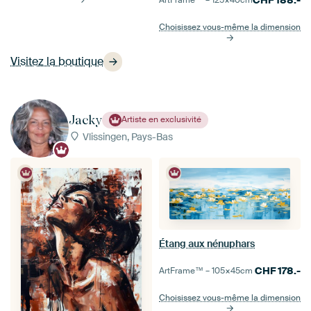
CHF
188.-
ArtFrame™ –
125×40
cm
Choisissez vous-même la dimension
Visitez la boutique
Jacky
Artiste en exclusivité
Vlissingen, Pays-Bas
Étang aux nénuphars
CHF
178.-
ArtFrame™ –
105×45
cm
Choisissez vous-même la dimension