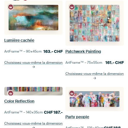
Lumière cachée
163.-
CHF
Patchwork Painting
ArtFrame™ –
90×45
cm
161.-
CHF
Choisissez vous-même la dimension
ArtFrame™ –
75×55
cm
Choisissez vous-même la dimension
Color Reflection
CHF
187.-
ArtFrame™ –
140×35
cm
Party people
Choisissez vous-même la dimension