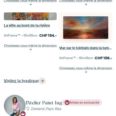
Choisissez vous-même la dimension
Choisissez vous-même la dimension
La ville au bord de la rivière
CHF
154.-
ArtFrame™ –
65×65
cm
Choisissez vous-même la dimension
Vue sur le lointain dans la lumière rougeoyante du soir
CHF
156.-
ArtFrame™ –
90×45
cm
Choisissez vous-même la dimension
Visitez la boutique
l'Atelier Paint-Ing
Artiste en exclusivité
Zeeland, Pays-Bas