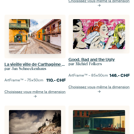
Choisissez vous-même la dimension
Good, Bad and the Ugly
par
Michiel Folkers
La vieille ville de Carthagène en Colombie
par
Jan Schneckenhaus
146.-
CHF
ArtFrame™ –
85×50
cm
110.-
CHF
ArtFrame™ –
75×50
cm
Choisissez vous-même la dimension
Choisissez vous-même la dimension