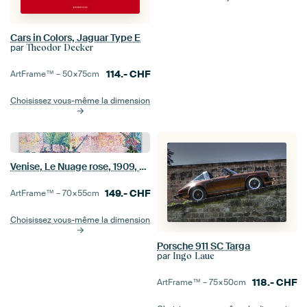
Cars in Colors, Jaguar Type E
par
Theodor Decker
114.-
CHF
ArtFrame™ –
50×75
cm
Choisissez vous-même la dimension
Venise, Le Nuage rose, 1909, Paul Signac
149.-
CHF
ArtFrame™ –
70×55
cm
Choisissez vous-même la dimension
Porsche 911 SC Targa
par
Ingo Laue
118.-
CHF
ArtFrame™ –
75×50
cm