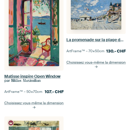
La promenade sur la plage de Trouville, Claude Monet
130.-
CHF
ArtFrame™ –
70×50
cm
Choisissez vous-même la dimension
Matisse inspire Open Window
par
Niklas Maximilian
107.-
CHF
ArtFrame™ –
50×70
cm
Choisissez vous-même la dimension