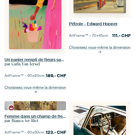
Pétrole - Edward Hopper
111.-
CHF
ArtFrame™ –
70×45
cm
Choisissez vous-même la dimension
Un panier rempli de fleurs sauvages
par
Carla Van Iersel
189.-
CHF
ArtFrame™ –
60×80
cm
Choisissez vous-même la dimension
Femme dans un champ de fleurs
par
Bianca ter Riet
123.-
CHF
ArtFrame™ –
60×60
cm