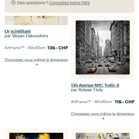
Des questions ?
Consultez notre FAQ
Or scintillant
par
Mirjam Duizendstra
139.-
CHF
ArtFrame™ –
60×60
cm
Choisissez vous-même la dimension
5th Avenue NYC Trafic II
par
Melanie Viola
119.-
CHF
ArtFrame™ –
60×60
cm
Choisissez vous-même la dimension