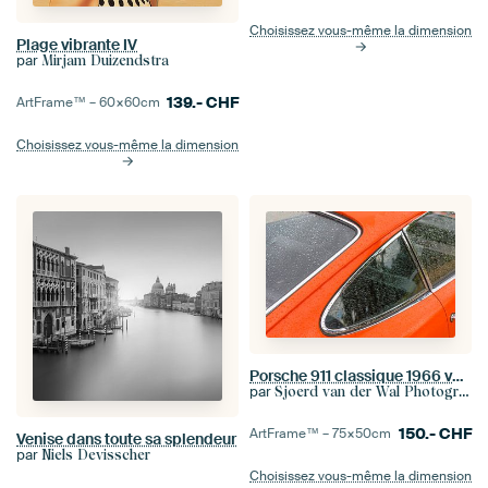
Choisissez vous-même la dimension
Plage vibrante IV
par
Mirjam Duizendstra
139.-
CHF
ArtFrame™ –
60×60
cm
Choisissez vous-même la dimension
Porsche 911 classique 1966 voiture de sport classique
par
Sjoerd van der Wal Photographie
150.-
CHF
ArtFrame™ –
75×50
cm
Venise dans toute sa splendeur
par
Niels Devisscher
Choisissez vous-même la dimension