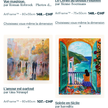
Le Cervin au dessus Findelen
Vue magique.
par
Menno Boermans
par
Roman Robroek - Photos de bâtiments abandonnés
146.-
CHF
ArtFrame™ –
75×50
cm
148.-
CHF
ArtFrame™ –
80×55
cm
Choisissez vous-même la dimension
Choisissez vous-même la dimension
L'amour est partout
par
Gina Strumpf
107.-
CHF
ArtFrame™ –
60×60
cm
Soirée en Sicile
par
haroulita