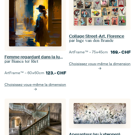
Collage Street-Art, Florence
par
Inge van den Brande
169.-
CHF
ArtFrame™ –
75×45
cm
Femme regardant dans la lumière
par
Bianca ter Riet
Choisissez vous-même la dimension
123.-
CHF
ArtFrame™ –
60×60
cm
Choisissez vous-même la dimension
Apesanteur (vu à vtwonen)