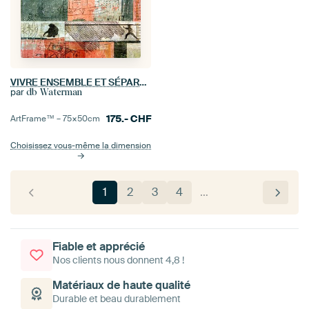
VIVRE ENSEMBLE ET SÉPARÉMENT
par
db Waterman
175.-
CHF
ArtFrame™ –
75×50
cm
Choisissez vous-même la dimension
1
2
3
4
…
Fiable et apprécié
Nos clients nous donnent 4,8 !
Matériaux de haute qualité
Durable et beau durablement