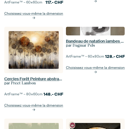
117.-
CHF
ArtFrame™ –
60×60
cm
Choisissez vous-même la dimension
Bandeau de natation jambes d'été noir et blanc
par
Dagmar Pels
128.-
CHF
ArtFrame™ –
60×80
cm
Choisissez vous-même la dimension
Cercles Forêt Peinture abstraite
par
Preet Lambon
148.-
CHF
ArtFrame™ –
80×60
cm
Choisissez vous-même la dimension