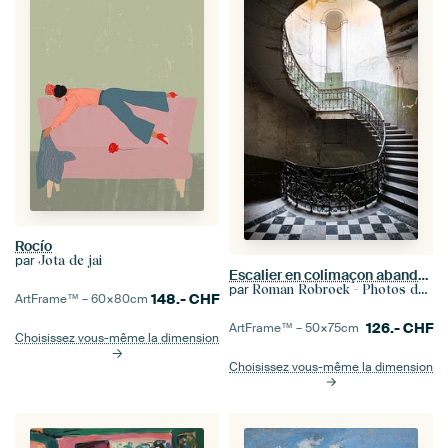
Rocío
par
Jota de jai
Escalier en colimaçon abandonné.
par
Roman Robroek - Photos de bâtiments abandonnés
148.-
CHF
ArtFrame™ –
60×80
cm
126.-
CHF
ArtFrame™ –
50×75
cm
Choisissez vous-même la dimension
Choisissez vous-même la dimension