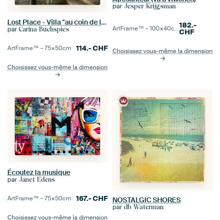
par
Jesper Krijgsman
Lost Place - Villa "au coin de la rue
182.-
ArtFrame™ –
100×40
cm
par
Carina Buchspies
CHF
114.-
CHF
ArtFrame™ –
75×50
cm
Choisissez vous-même la dimension
Choisissez vous-même la dimension
Écoutez la musique
par
Janet Edens
167.-
CHF
ArtFrame™ –
75×50
cm
NOSTALGIC SHORES
par
db Waterman
Choisissez vous-même la dimension