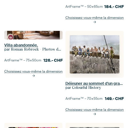
184.-
CHF
ArtFrame™ –
50×65
cm
Choisissez vous-même la dimension
Villa abandonnée.
par
Roman Robroek - Photos de bâtiments abandonnés
126.-
CHF
ArtFrame™ –
75×50
cm
Choisissez vous-même la dimension
Déjeuner au sommet d'un gratte-ciel (1932)
par
Colourful History
149.-
CHF
ArtFrame™ –
70×55
cm
Choisissez vous-même la dimension