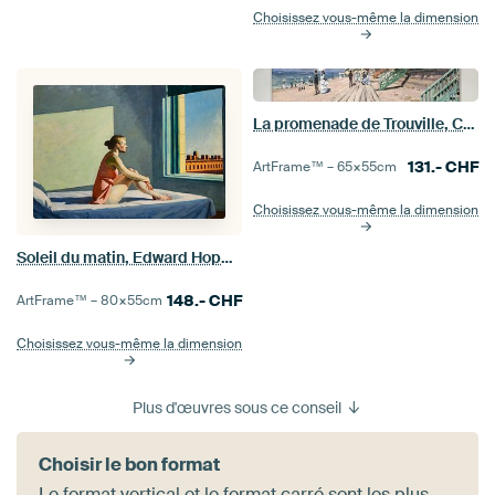
Choisissez vous-même la dimension
La promenade de Trouville, Claude Monet
131.-
CHF
ArtFrame™ –
65×55
cm
Choisissez vous-même la dimension
Soleil du matin, Edward Hopper
148.-
CHF
ArtFrame™ –
80×55
cm
Choisissez vous-même la dimension
Plus d'œuvres sous ce conseil
Choisir le bon format
Le format vertical et le format carré sont les plus