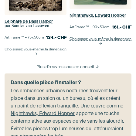
Nighthawks, Edward Hopper
Le phare de Bass Harbor
par
Sander van Leeuwen
161.-
CHF
ArtFrame™ –
90×50
cm
134.-
CHF
ArtFrame™ –
75×50
cm
Choisissez vous-même la dimension
Choisissez vous-même la dimension
Plus d'œuvres sous ce conseil
Dans quelle pièce l'installer ?
Les ambiances urbaines nocturnes trouvent leur
place dans un salon ou un bureau, où elles créent
un point de réflexion tranquille. Une œuvre comme
Nighthawks, Edward Hopper
apporte une touche
contemplative aux espaces de vie sans les alourdir.
Évitez les pièces trop lumineuses qui atténueraient