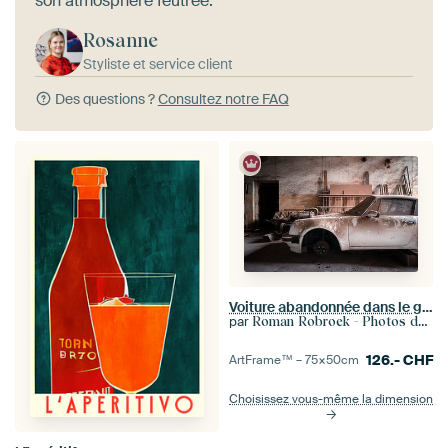
son atmosphère feutrée.
Rosanne
Styliste et service client
Des questions ?
Consultez notre FAQ
Voiture abandonnée dans le garage.
par
Roman Robroek - Photos de bâtiments abandonnés
126.-
CHF
ArtFrame™ –
75×50
cm
Choisissez vous-même la dimension