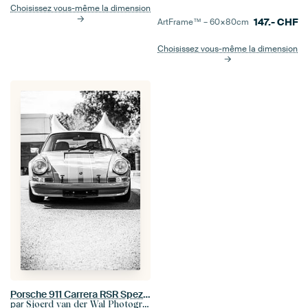
Choisissez vous-même la dimension
147.-
CHF
ArtFrame™ –
60×80
cm
Choisissez vous-même la dimension
Porsche 911 Carrera RSR Spezifikation 1972 voiture de course classique vue de face
par
Sjoerd van der Wal Photographie