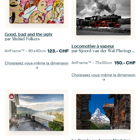
Good, bad and the ugly
par
Michiel Folkers
Locomotive à vapeur
123.-
CHF
par
ArtFrame™ –
90×40
cm
Sjoerd van der Wal Photographie
150.-
CHF
ArtFrame™ –
75×50
cm
Choisissez vous-même la dimension
Choisissez vous-même la dimension