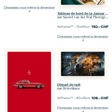
Choisissez vous-même la dimension
Tableau de bord de la Jaguar Type E
par
Sjoerd van der Wal Photographie
150.-
CHF
ArtFrame™ –
75×50
cm
Choisissez vous-même la dimension
Départ de nuit
par
Retrotimes
109.-
CHF
ArtFrame™ –
80×45
cm
Choisissez vous-même la dimension