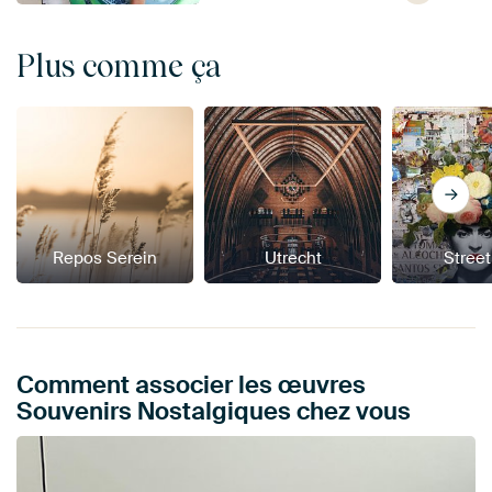
Plus comme ça
Repos Serein
Utrecht
Street
Comment associer les œuvres
Souvenirs Nostalgiques chez vous