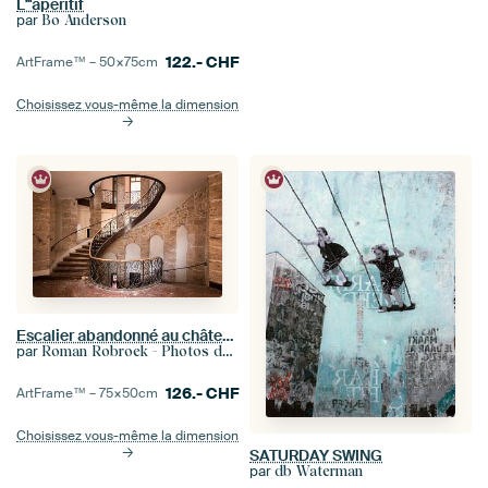
L'''apéritif
par
Bo Anderson
122.-
CHF
ArtFrame™ –
50×75
cm
Choisissez vous-même la dimension
Escalier abandonné au château.
par
Roman Robroek - Photos de bâtiments abandonnés
126.-
CHF
ArtFrame™ –
75×50
cm
Choisissez vous-même la dimension
SATURDAY SWING
par
db Waterman