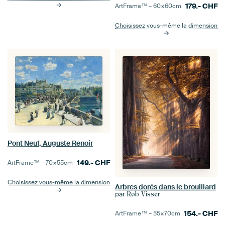
179.-
CHF
ArtFrame™ –
60×60
cm
Choisissez vous-même la dimension
Pont Neuf, Auguste Renoir
149.-
CHF
ArtFrame™ –
70×55
cm
Choisissez vous-même la dimension
Arbres dorés dans le brouillard
par
Rob Visser
154.-
CHF
ArtFrame™ –
55×70
cm