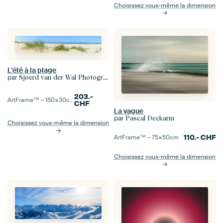
Choisissez vous-même la dimension
L'été à la plage
par
Sjoerd van der Wal Photographie
203.-
ArtFrame™ –
150×30
cm
CHF
La vague
par
Pascal Deckarm
Choisissez vous-même la dimension
110.-
CHF
ArtFrame™ –
75×50
cm
Choisissez vous-même la dimension