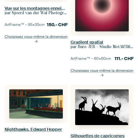
Vue sur les montagnes enneigées des Alpes du Tiroler en Autriche
par
Sjoerd van der Wal Photographie
150.-
CHF
ArtFrame™ –
95×35
cm
Choisissez vous-même la dimension
Gradient spatial
par
Buro JEB ~ Studio NotARTificial
111.-
CHF
ArtFrame™ –
60×60
cm
Choisissez vous-même la dimension
Nighthawks, Edward Hopper
Silhouettes de capricornes