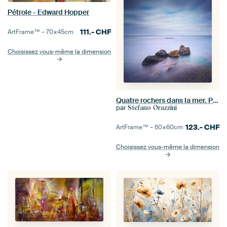
Pétrole - Edward Hopper
111.-
CHF
ArtFrame™ –
70×45
cm
Choisissez vous-même la dimension
Quatre rochers dans la mer. Photographie longue exposition
par
Stefano Orazzini
123.-
CHF
ArtFrame™ –
60×60
cm
Choisissez vous-même la dimension