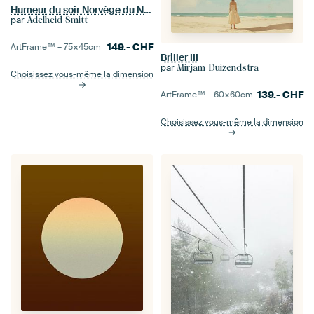
Humeur du soir Norvège du Nord
par
Adelheid Smitt
149.-
CHF
ArtFrame™ –
75×45
cm
Briller III
par
Mirjam Duizendstra
Choisissez vous-même la dimension
139.-
CHF
ArtFrame™ –
60×60
cm
Choisissez vous-même la dimension