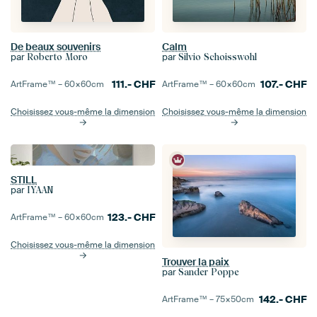
De beaux souvenirs
Calm
par
par
Roberto Moro
Silvio Schoisswohl
111.-
CHF
107.-
CHF
ArtFrame™ –
60×60
cm
ArtFrame™ –
60×60
cm
Choisissez vous-même la dimension
Choisissez vous-même la dimension
STILL
par
IYAAN
123.-
CHF
ArtFrame™ –
60×60
cm
Choisissez vous-même la dimension
Trouver la paix
par
Sander Poppe
142.-
CHF
ArtFrame™ –
75×50
cm