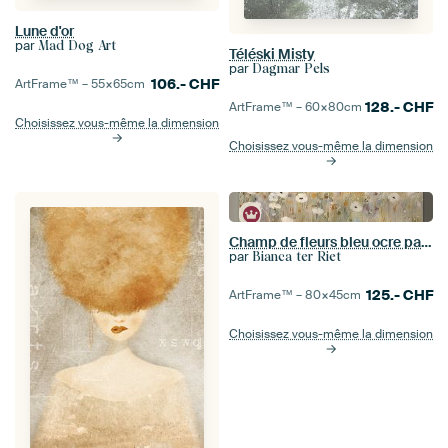
Lune d'or
par
Mad Dog Art
Téléski Misty
par
Dagmar Pels
106.-
CHF
ArtFrame™ –
55×65
cm
128.-
CHF
ArtFrame™ –
60×80
cm
Choisissez vous-même la dimension
Choisissez vous-même la dimension
Champ de fleurs bleu ocre pastel
par
Bianca ter Riet
125.-
CHF
ArtFrame™ –
80×45
cm
Choisissez vous-même la dimension