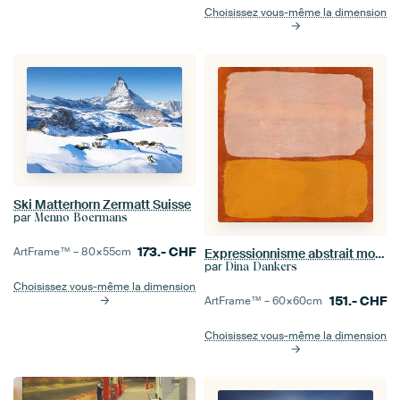
Choisissez vous-même la dimension
Ski Matterhorn Zermatt Suisse
par
Menno Boermans
173.-
CHF
ArtFrame™ –
80×55
cm
Expressionnisme abstrait moderne. Rose et jaune sur orange.
par
Dina Dankers
Choisissez vous-même la dimension
151.-
CHF
ArtFrame™ –
60×60
cm
Choisissez vous-même la dimension