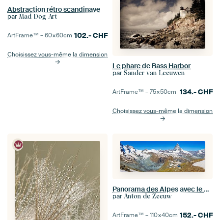
Abstraction rétro scandinave
par
Mad Dog Art
102.-
CHF
ArtFrame™ –
60×60
cm
Choisissez vous-même la dimension
Le phare de Bass Harbor
par
Sander van Leeuwen
134.-
CHF
ArtFrame™ –
75×50
cm
Choisissez vous-même la dimension
Panorama des Alpes avec le Cervin
par
Anton de Zeeuw
152.-
CHF
ArtFrame™ –
110×40
cm