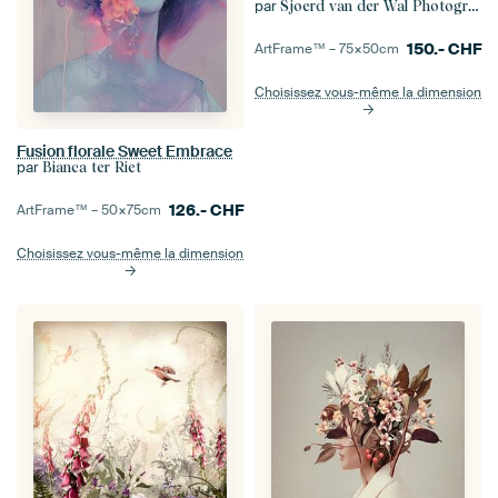
par
Sjoerd van der Wal Photographie
150.-
CHF
ArtFrame™ –
75×50
cm
Choisissez vous-même la dimension
Fusion florale Sweet Embrace
par
Bianca ter Riet
126.-
CHF
ArtFrame™ –
50×75
cm
Choisissez vous-même la dimension