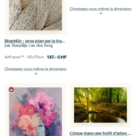
Choisissez vous-même la dimension
Biophilic : gros plan sur la tranquillité naturelle
par
Marjolijn van den Berg
137.-
CHF
ArtFrame™ –
50×75
cm
Choisissez vous-même la dimension
Crique dans une forêt d'arbre de hêtre pendant un matin tôt d'automne