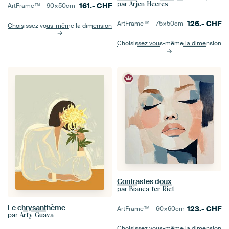
par
Arjen Heeres
161.-
CHF
ArtFrame™ –
90×50
cm
126.-
CHF
ArtFrame™ –
75×50
cm
Choisissez vous-même la dimension
Choisissez vous-même la dimension
Contrastes doux
par
Bianca ter Riet
Le chrysanthème
123.-
CHF
ArtFrame™ –
60×60
cm
par
Arty Guava
Choisissez vous-même la dimension