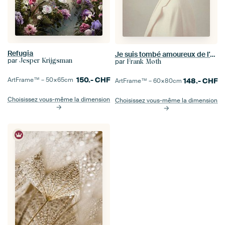
Refugia
Je suis tombé amoureux de l'automne à cause de toi
par
Jesper Krijgsman
par
Frank Moth
150.-
CHF
ArtFrame™ –
50×65
cm
148.-
CHF
ArtFrame™ –
60×80
cm
Choisissez vous-même la dimension
Choisissez vous-même la dimension