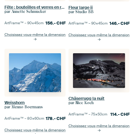
Fête : bouteilles et verres en rouge et or
Fleur large ii
par
Annette Schmucker
par
Studio BB
156.-
CHF
ArtFrame™ –
90×45
cm
146.-
CHF
ArtFrame™ –
90×45
cm
Choisissez vous-même la dimension
Choisissez vous-même la dimension
Chäserrugg la nuit
Weisshorn
par
Nicc Koch
par
Menno Boermans
114.-
CHF
ArtFrame™ –
75×50
cm
178.-
CHF
ArtFrame™ –
80×60
cm
Choisissez vous-même la dimension
Choisissez vous-même la dimension