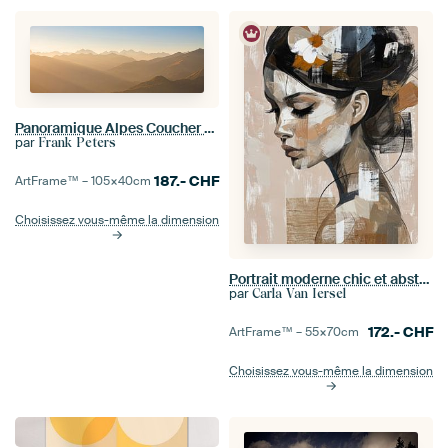
Panoramique Alpes Coucher de Soleil
par
Frank Peters
187.-
CHF
ArtFrame™ –
105×40
cm
Choisissez vous-même la dimension
Portrait moderne chic et abstrait dans les tons de terre
par
Carla Van Iersel
172.-
CHF
ArtFrame™ –
55×70
cm
Choisissez vous-même la dimension