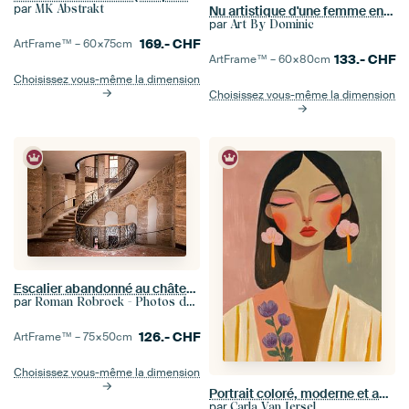
par
MK Abstrakt
Nu artistique d'une femme en paysage corporel bas de gamme / Noir et blanc
par
Art By Dominic
169.-
CHF
ArtFrame™ –
60×75
cm
133.-
CHF
ArtFrame™ –
60×80
cm
Choisissez vous-même la dimension
Choisissez vous-même la dimension
Escalier abandonné au château.
par
Roman Robroek - Photos de bâtiments abandonnés
126.-
CHF
ArtFrame™ –
75×50
cm
Choisissez vous-même la dimension
Portrait coloré, moderne et abstrait
par
Carla Van Iersel