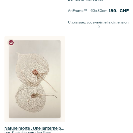
189.-
CHF
ArtFrame™ –
60×80
cm
Choisissez vous-même la dimension
Nature morte : Une lanterne provenant de la plante à lanterne
par
Marjolijn van den Berg