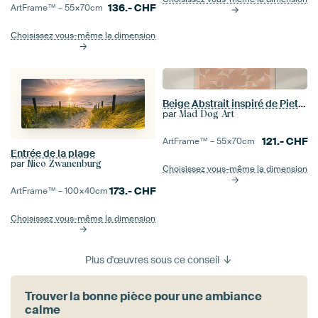
136.-
CHF
ArtFrame™ –
55×70
cm
Choisissez vous-même la dimension
Beige Abstrait inspiré de Piet Mondrian
par
Mad Dog Art
121.-
CHF
ArtFrame™ –
55×70
cm
Entrée de la plage
par
Nico Zwanenburg
Choisissez vous-même la dimension
173.-
CHF
ArtFrame™ –
100×40
cm
Choisissez vous-même la dimension
Plus d'œuvres sous ce conseil
Trouver la bonne pièce pour une ambiance
calme