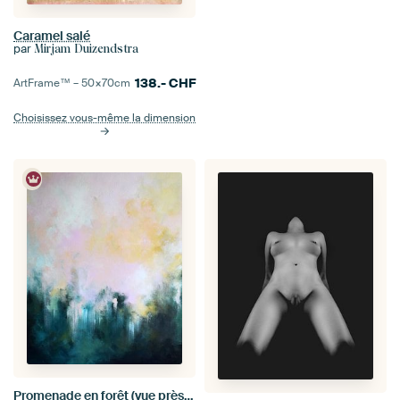
Caramel salé
par
Mirjam Duizendstra
138.-
CHF
ArtFrame™ –
50×70
cm
Choisissez vous-même la dimension
Promenade en forêt (vue près de vtwonen)