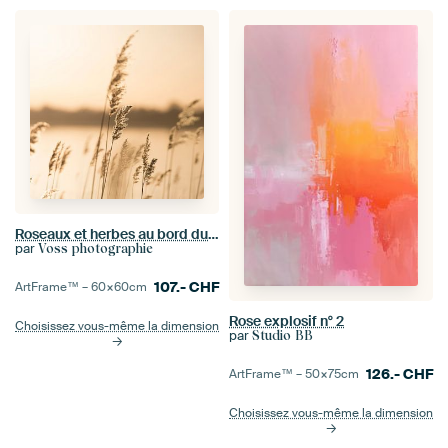
Roseaux et herbes au bord du lac au coucher du soleil
par
Voss photographie
107.-
CHF
ArtFrame™ –
60×60
cm
Rose explosif n° 2
Choisissez vous-même la dimension
par
Studio BB
126.-
CHF
ArtFrame™ –
50×75
cm
Choisissez vous-même la dimension