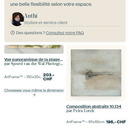
une belle flexibilité selon votre espace.
Anthi
Styliste et service client
Des questions ?
Consultez notre FAQ
Vue panoramique de la plage en été sur la mer du Nord
par
Sjoerd van der Wal Photographie
203.-
ArtFrame™ –
150×30
cm
CHF
Choisissez vous-même la dimension
Composition abstraite 10.134
par
Petra Lorch
196.-
CHF
ArtFrame™ –
65×60
cm