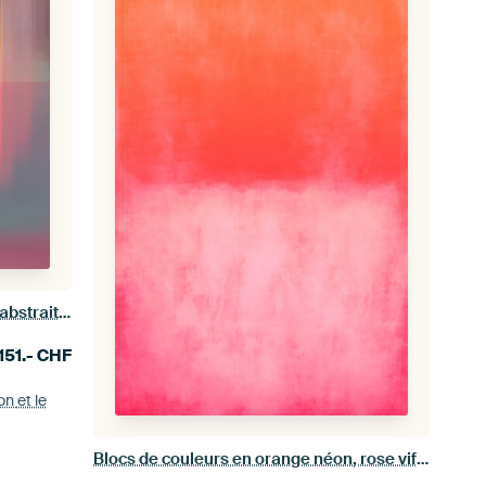
Blocs de couleurs lumineuses. Art abstrait moderne aux couleurs néon. Jaune, orange, vert et rose
151.-
CHF
ion
et le
Blocs de couleurs en orange néon, rose vif et blanc. Abstrait dans les tons pastels