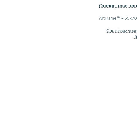
ArtFrame™ –
55×7
Choisissez vou
m