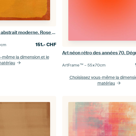
Expressionnisme abstrait moderne. Rose et jaune sur orange.
151.-
CHF
0
cm
s-même la dimension
et le
atériau
ArtFrame™ –
55×70
cm
Choisissez vous-même la dimens
matériau