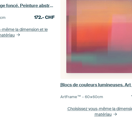
Orange, rose, rouge foncé. Peinture abstraite aux couleurs néon.
172.-
CHF
0
cm
s-même la dimension
et le
atériau
ArtFrame™ –
60×60
cm
Choisissez vous-même la dimens
matériau