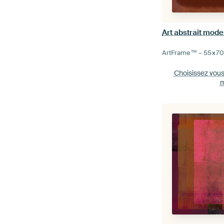
Art abstrait mode
ArtFrame™ –
55×7
Choisissez vou
m