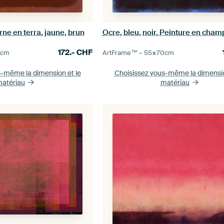
rne en terra, jaune, brun
172.-
CHF
0
cm
ArtFrame™ –
55×70
cm
s-même la dimension
et le
Choisissez vous-même la dimens
atériau
matériau