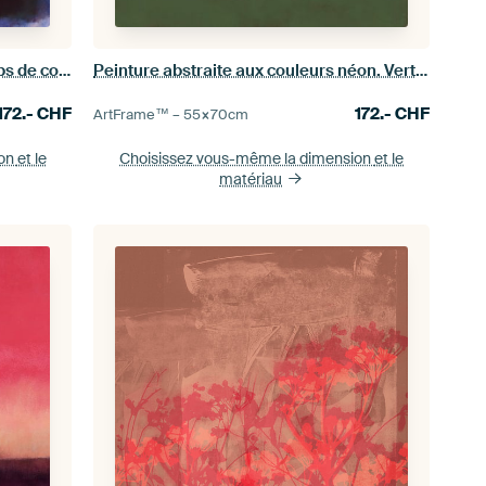
Ocre, bleu, noir. Peinture en champs de couleurs inspirée de Mark Rothko.
Peinture abstraite aux couleurs néon. Verts chauds et bruns.
172.-
CHF
172.-
CHF
ArtFrame™ –
55×70
cm
ion
et le
Choisissez vous-même la dimension
et le
matériau