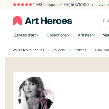
4'948
critiques
(4.8/5)
375'000+ murs vide
Cherc
Œuvres d'art
Collections
Artistes
Mat
Vous êtes ici
Accueil
Collectie
Artistes
Dina Dan