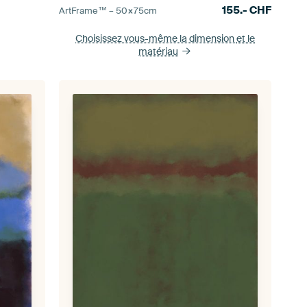
155.-
CHF
ArtFrame™ –
50×75
cm
Choisissez vous-même la dimension
et le
matériau