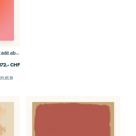
Art néon rétro des années 70. Dégradé abstrait en orange et rose
172.-
CHF
ion
et le