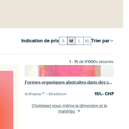
Indication de prix
Trier par
S
M
L
XL
1
-
15
de
5'000+
œuvres.
Formes organiques abstraites dans des couleurs pastel et néon. Orange et rose.
151.-
CHF
ArtFrame™ –
60×60
cm
Choisissez vous-même la dimension
et le
matériau