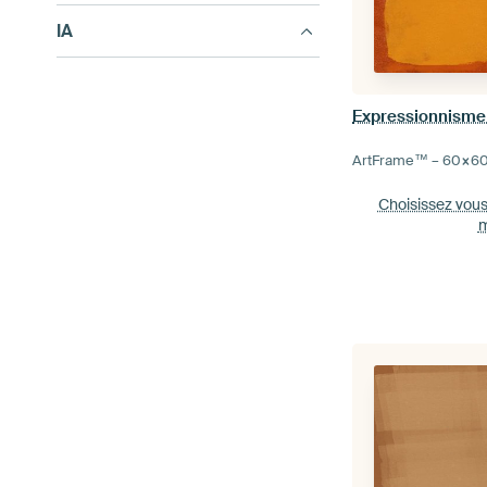
IA
ArtFrame™ –
60×6
Choisissez vou
m