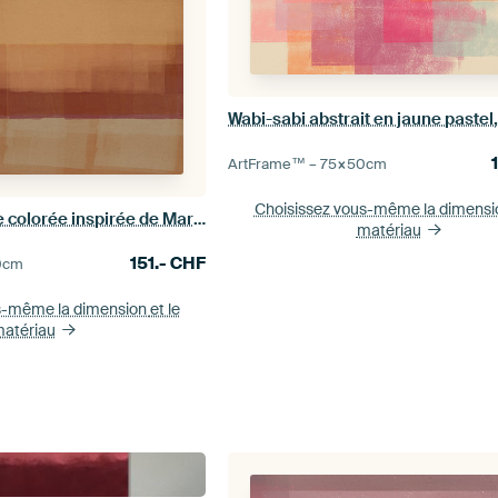
ArtFrame™ –
75×50
cm
Choisissez vous-même la dimens
Peinture abstraite colorée inspirée de Mark Rothko.
matériau
151.-
CHF
0
cm
s-même la dimension
et le
atériau