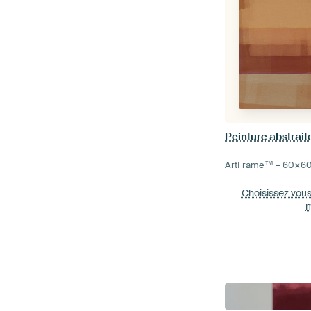
ArtFrame™ –
60×6
Choisissez vou
m