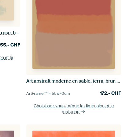
Wabi-sabi abstrait en jaune pastel, rose, beige, bleu clair II
155.-
CHF
ion
et le
Art abstrait moderne en sable, terra, brun chaud et ocre
172.-
CHF
ArtFrame™ –
55×70
cm
Choisissez vous-même la dimension
et le
matériau