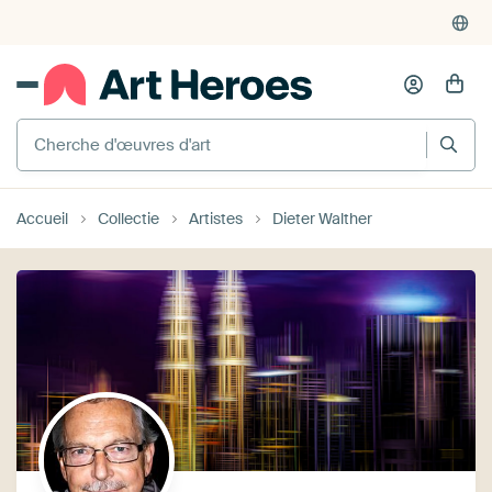
4'948
critiques
(4.8/5)
375'000+ murs vides remplis
Cherche d'œuvres d'art
Accueil
Collectie
Artistes
Dieter Walther