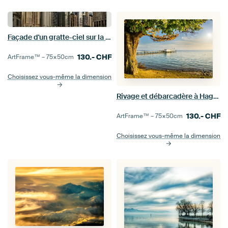
Façade d'un gratte-ciel sur la rivière Chicago à Chicago, Illinois, États-Unis.
130.-
CHF
ArtFrame™ –
75×50
cm
Choisissez vous-même la dimension
Rivage et débarcadère à Hagnau sur le lac de Constance avec le soleil en contre-jour en Allemagne
130.-
CHF
ArtFrame™ –
75×50
cm
Choisissez vous-même la dimension