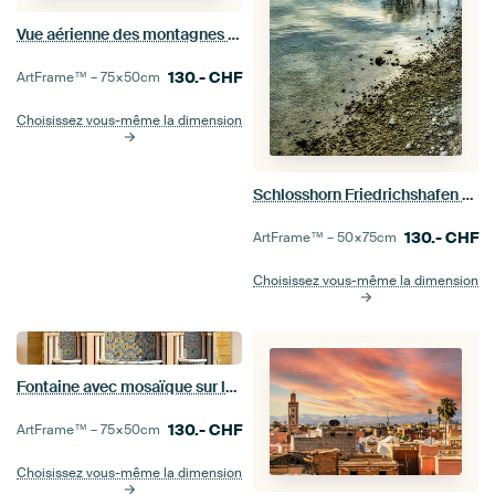
Vue aérienne des montagnes du Zagros en Iran avec le brouillard
130.-
CHF
ArtFrame™ –
75×50
cm
Choisissez vous-même la dimension
Schlosshorn Friedrichshafen Lac de Constance
130.-
CHF
ArtFrame™ –
50×75
cm
Choisissez vous-même la dimension
Fontaine avec mosaïque sur la façade à Rabat, Maroc
130.-
CHF
ArtFrame™ –
75×50
cm
Choisissez vous-même la dimension