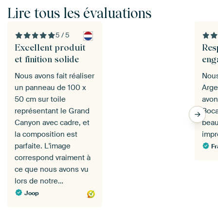
Lire tous les évaluations
5 / 5
Excellent produit
Res
et finition solide
eng
Nous avons fait réaliser
Nous
un panneau de 100 x
Arge
50 cm sur toile
avon
représentant le Grand
Boca
Canyon avec cadre, et
bea
la composition est
impr
parfaite. L'image
Fr
correspond vraiment à
ce que nous avons vu
lors de notre…
Joop