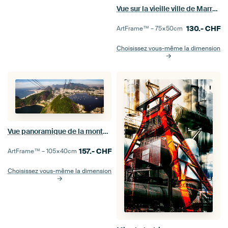
Vue sur la vieille ville de Marrakech jusqu'au Haut Atlas au Maroc
130.-
CHF
ArtFrame™ –
75×50
cm
Choisissez vous-même la dimension
Vue panoramique de la montagne du Pain de Sucre à la colline Paysage de Rio de Janeiro Brésil
157.-
CHF
ArtFrame™ –
105×40
cm
Choisissez vous-même la dimension