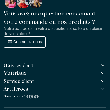
Vous avez une question concernant
votre commande ou nos produits ?
Notre équipe est à votre disposition et se fera un plaisir
de vous aider !
Contactez-nous
Œuvres d'art
Matériaux
Toutes les œuvres
Toutes les collections
Service client
ArtFrame™
POPULAIRE
Tous les artistes
ArtFrame™ en bois
Art Heroes
Questions fréquentes
NOUVEAU
Meilleures ventes
Toile
Commander
Suivez-nous
À propos de nous
Nouveautés
Poster
Paiement
Durabilité
Délai & Livraison