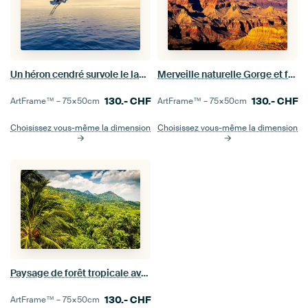
Un héron cendré survole le lac de Constance
Merveille naturelle Gorge et fleuve Colorado Parc national du Grand Canyon en Arizona USA avec couve
130.-
CHF
130.-
CHF
ArtFrame™ –
75×50
cm
ArtFrame™ –
75×50
cm
Choisissez vous-même la dimension
Choisissez vous-même la dimension
Paysage de forêt tropicale avec des palmiers et des montagnes au Sri Lanka
130.-
CHF
ArtFrame™ –
75×50
cm