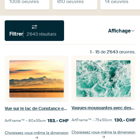
1008 oeuvres
810 oeuvres
14 oeuvres
Affichage
Filtrer
2'643 résultats
1
-
15
de
2'643
œuvres.
Vagues moussantes avec des calottes blanches en turquoise abstrait
Vue sur le lac de Constance et les Alpes suisses en automne
130.-
CHF
ArtFrame™ –
75×50
cm
153.-
CHF
ArtFrame™ –
80×55
cm
Choisissez vous-même la dimension
Choisissez vous-même la dimension