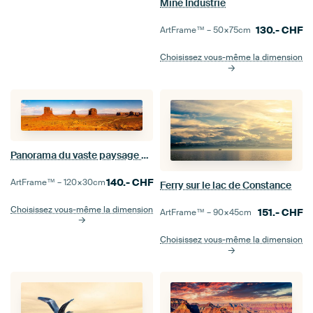
Mine Industrie
130.-
CHF
ArtFrame™ –
50×75
cm
Choisissez vous-même la dimension
Panorama du vaste paysage de Monument Valley en Arizona (États-Unis)
140.-
CHF
ArtFrame™ –
120×30
cm
Ferry sur le lac de Constance
Choisissez vous-même la dimension
151.-
CHF
ArtFrame™ –
90×45
cm
Choisissez vous-même la dimension