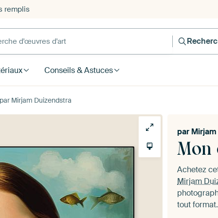
s remplis
he d'œuvres d'art
Recherc
ériaux
Conseils & Astuces
par Mirjam Duizendstra
par
Mirjam
Mon 
Achetez cet
Mirjam Dui
photographi
tout format.