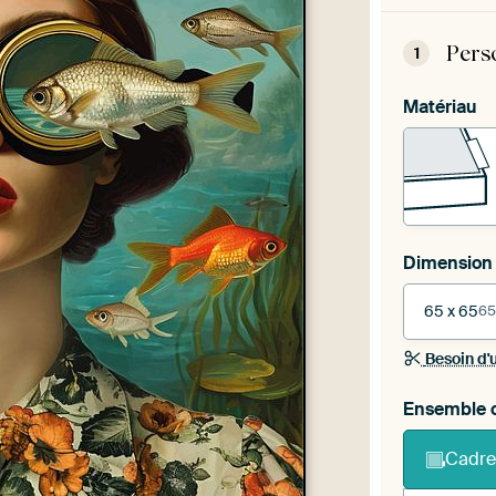
Pers
1
Matériau
Dimension
65 x 65
65
Besoin d'
Ensemble c
Cadre