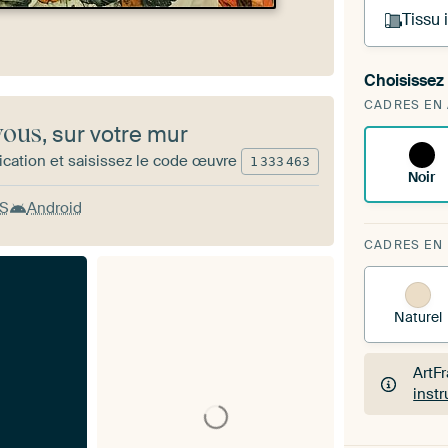
Tissu
Choisissez 
Vous
CADRES EN
d'art
vous
, sur votre mur
ication et saisissez le code œuvre
1
333
463
Noir
OS
Android
CADRES EN
Naturel
ArtF
inst
ArtF