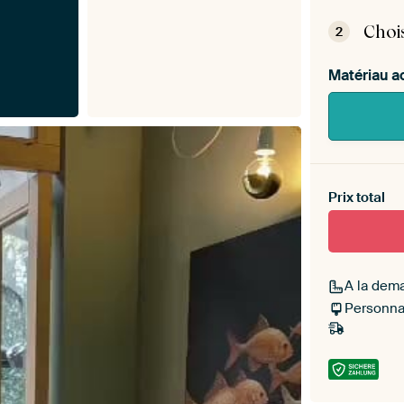
inst
Choi
2
Matériau a
Heb je ee
toe aan j
Prix total
A la dem
Personnal