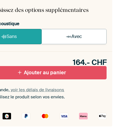
ructions d'auto-assemblage
.
sissez des options supplémentaires
coustique
Sans
Avec
n akoestiek probleem? Voeg akoestisch materiaal
e ArtFrame set.
164.-
CHF
Ajouter au panier
ande,
voir les délais de livraisons
isez le produit selon vos envies.