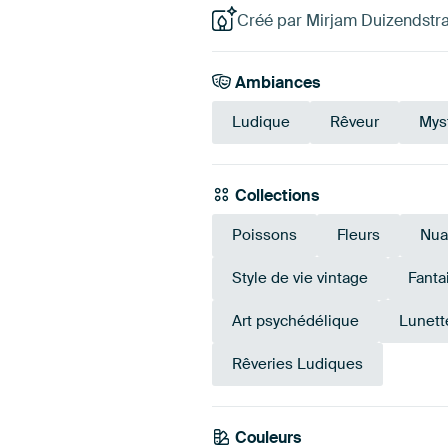
Créé par Mirjam Duizendstra 
Ambiances
Ludique
Rêveur
Mys
Collections
Poissons
Fleurs
Nua
Style de vie vintage
Fanta
Art psychédélique
Lunett
Rêveries Ludiques
Couleurs
Sarcelle
Taupe
Vert s