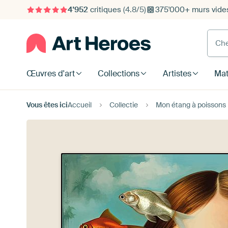
4'952
critiques
(4.8/5)
375'000+ murs vide
Cherc
Œuvres d'art
Collections
Artistes
Mat
Vous êtes ici
Accueil
Collectie
Mon étang à poissons 