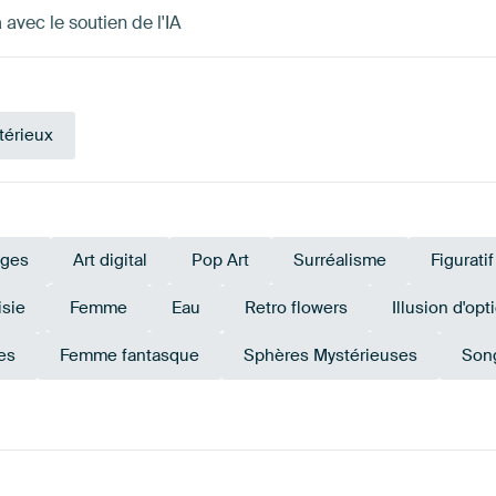
avec le soutien de l'IA
térieux
ges
Art digital
Pop Art
Surréalisme
Figuratif
isie
Femme
Eau
Retro flowers
Illusion d'opt
es
Femme fantasque
Sphères Mystérieuses
Son
auge
Beige
Turquoise
Orange
Terracotta