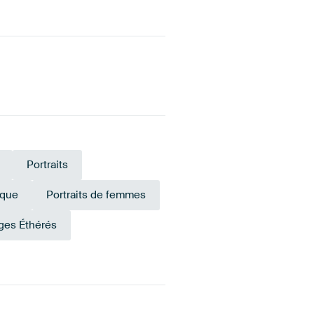
Portraits
ique
Portraits de femmes
ges Éthérés
Vert
Or
émeraude
Bronze