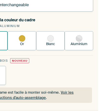
 interchangeable
la couleur du cadre
 tendez une nouvelle impression dans votre cadre
 ALUMINIUM
 existant
Voici comment cela fonctionne.
Or
Blanc
Aluminium
 BOIS
NOUVEAU
rame est facile à monter soi-même.
Voir les
ructions d'auto-assemblage
.
rame est facile à monter soi-même.
Voir les