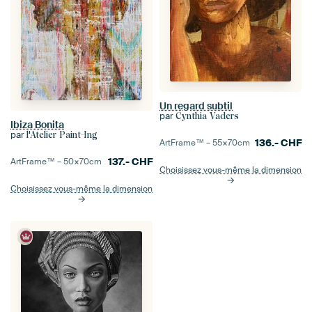
Un regard subtil
par
Cynthia Vaders
Ibiza Bonita
par
l'Atelier Paint-Ing
136.-
CHF
ArtFrame™ –
55×70
cm
137.-
CHF
ArtFrame™ –
50×70
cm
Choisissez vous-même la dimension
Choisissez vous-même la dimension