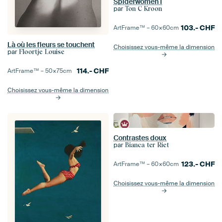
Spiderwomen I
par
Ton C Kroon
103.-
CHF
ArtFrame™ –
60×60
cm
Là où les fleurs se touchent
Choisissez vous-même la dimension
par
Floortje Louise
114.-
CHF
ArtFrame™ –
50×75
cm
Choisissez vous-même la dimension
Contrastes doux
par
Bianca ter Riet
123.-
CHF
ArtFrame™ –
60×60
cm
Choisissez vous-même la dimension