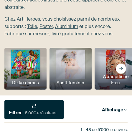
abstraite.
Chez Art Heroes, vous choisissez parmi de nombreux
supports :
Toile
,
Poster
,
Aluminium
et plus encore.
Fabriqué sur mesure, livré gratuitement chez vous.
Wunderliche
Dikke dames
Sanft feminin
Frau
Affichage
Filtrer
5'000+ résultats
1
-
48
de
5'000+
œuvres.