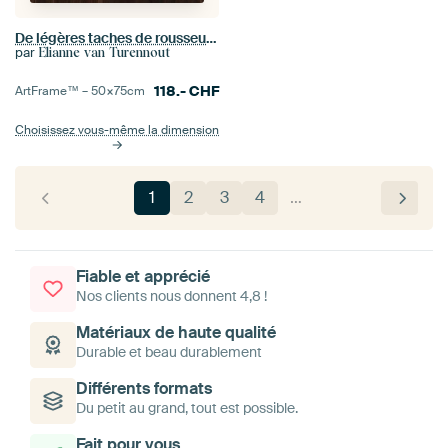
De légères taches de rousseur et le silence – portrait intime d'une femme aux cheveux raides
par
Elianne van Turennout
118.-
CHF
ArtFrame™ –
50×75
cm
Choisissez vous-même la dimension
1
2
3
4
…
Fiable et apprécié
Nos clients nous donnent 4,8 !
Matériaux de haute qualité
Durable et beau durablement
Différents formats
Du petit au grand, tout est possible.
Fait pour vous