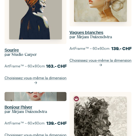
Vagues blanches
par
Mirjam Duizendstra
139.-
CHF
ArtFrame™ –
60×60
cm
Sourire
par
Studio Carper
Choisissez vous-même la dimension
163.-
CHF
ArtFrame™ –
60×80
cm
Choisissez vous-même la dimension
Bonjour l'hiver
par
Mirjam Duizendstra
139.-
CHF
ArtFrame™ –
60×60
cm
Choisissez vous-même la dimension