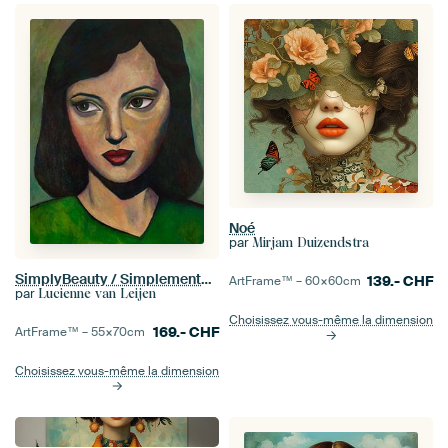
Noé
par
Mirjam Duizendstra
SimplyBeauty / SimplementBeauté
139.-
CHF
ArtFrame™ –
60×60
cm
par
Lucienne van Leijen
Choisissez vous-même la dimension
169.-
CHF
ArtFrame™ –
55×70
cm
Choisissez vous-même la dimension