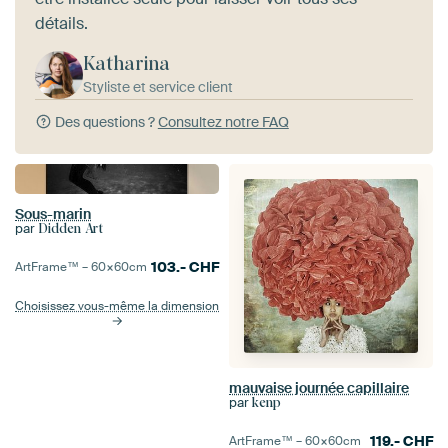
détails.
Katharina
Styliste et service client
Des questions ?
Consultez notre FAQ
Sous-marin
par
Didden Art
103.-
CHF
ArtFrame™ –
60×60
cm
Choisissez vous-même la dimension
mauvaise journée capillaire
par
kenp
119.-
CHF
ArtFrame™ –
60×60
cm