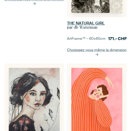
THE NATURAL GIRL
par
db Waterman
171.-
CHF
ArtFrame™ –
60×60
cm
Choisissez vous-même la dimension