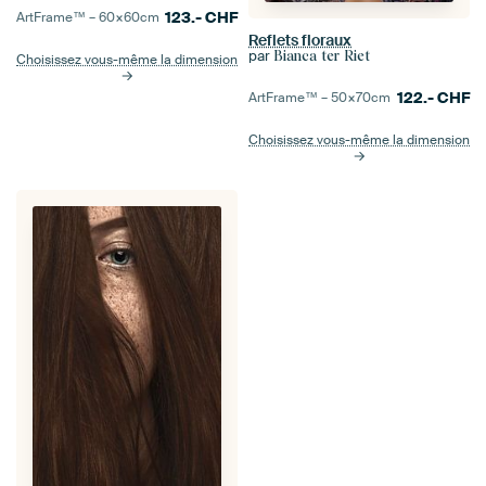
123.-
CHF
ArtFrame™ –
60×60
cm
Reflets floraux
par
Bianca ter Riet
Choisissez vous-même la dimension
122.-
CHF
ArtFrame™ –
50×70
cm
Choisissez vous-même la dimension