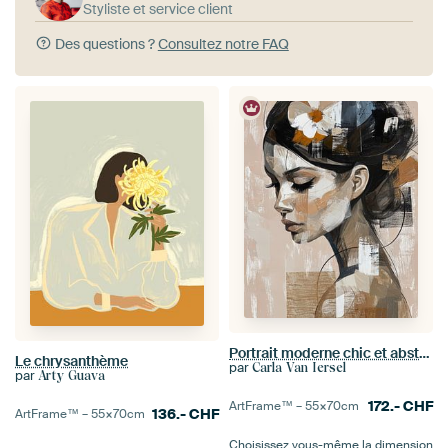
Styliste et service client
Des questions ?
Consultez notre FAQ
Portrait moderne chic et abstrait dans les tons de terre
Le chrysanthème
par
Carla Van Iersel
par
Arty Guava
172.-
CHF
ArtFrame™ –
55×70
cm
136.-
CHF
ArtFrame™ –
55×70
cm
Choisissez vous-même la dimension