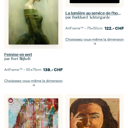
La lumière au service de l'homme (I)
par
Burkhard Achtergarde
122.-
CHF
ArtFrame™ –
75×50
cm
Choisissez vous-même la dimension
Femme en vert
par
Bert Nijholt
138.-
CHF
ArtFrame™ –
50×75
cm
Choisissez vous-même la dimension