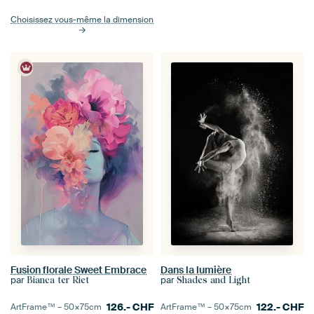
Choisissez vous-même la dimension
Fusion florale Sweet Embrace
Dans la lumière
par
par
Bianca ter Riet
Shades and Light
126.-
CHF
122.-
CHF
ArtFrame™ –
50×75
cm
ArtFrame™ –
50×75
cm