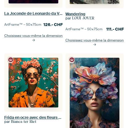
La Joconde de Leonardo da Vinci
Wandering
par
LOUI JOVER
126.-
CHF
ArtFrame™ –
50×75
cm
111.-
CHF
ArtFrame™ –
50×75
cm
Choisissez vous-même la dimension
Choisissez vous-même la dimension
Frida en ocre avec des fleurs de cerisier roses
par
Bianca ter Riet