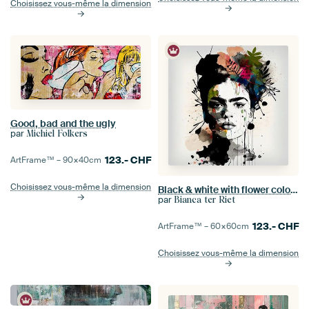
Choisissez vous-même la dimension
Good, bad and the ugly
par
Michiel Folkers
123.-
CHF
ArtFrame™ –
90×40
cm
Choisissez vous-même la dimension
Black & white with flower colour splash
par
Bianca ter Riet
123.-
CHF
ArtFrame™ –
60×60
cm
Choisissez vous-même la dimension