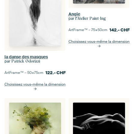
Angie
par
l'Atelier Paint-Ing
142.-
CHF
ArtFrame™ –
75×50
cm
Choisissez vous-même la dimension
la danse des masques
par
Patrick Odorizzi
122.-
CHF
ArtFrame™ –
50×75
cm
Choisissez vous-même la dimension