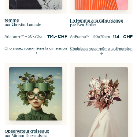
femme
La femme à la robe orange
par
Christin Lamade
par
Bea Muller
114.-
CHF
ArtFrame™ –
50×70
cm
114.-
CHF
ArtFrame™ –
50×70
cm
Choisissez vous-même la dimension
Choisissez vous-même la dimension
Observateur d'oiseaux
par
Mirjam Duizendstra