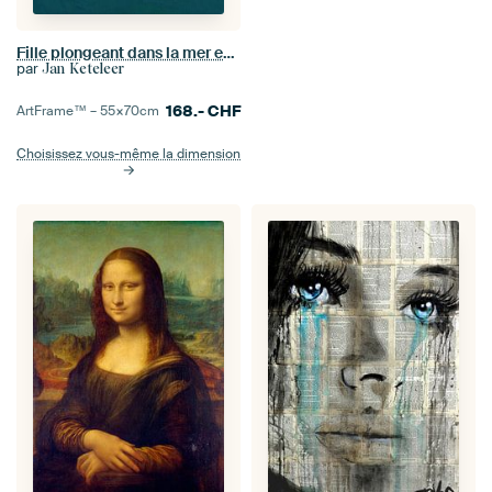
Fille plongeant dans la mer en bikini
par
Jan Keteleer
168.-
CHF
ArtFrame™ –
55×70
cm
Choisissez vous-même la dimension