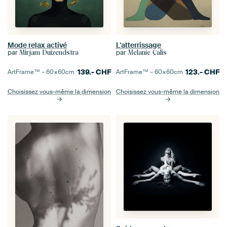
Mode relax activé
L'atterrissage
par
par
Mirjam Duizendstra
Melanie Calis
139.-
CHF
123.-
CHF
ArtFrame™ –
60×60
cm
ArtFrame™ –
60×60
cm
Choisissez vous-même la dimension
Choisissez vous-même la dimension