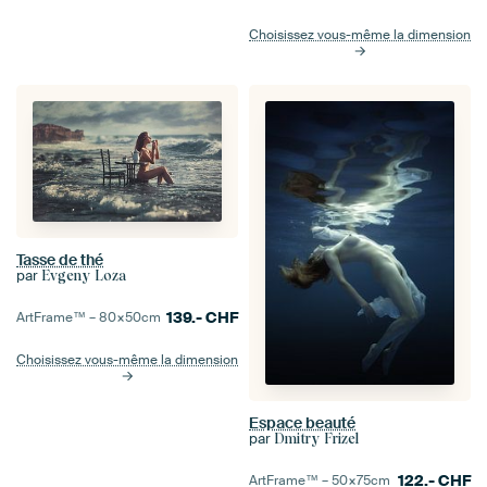
Choisissez vous-même la dimension
Tasse de thé
par
Evgeny Loza
139.-
CHF
ArtFrame™ –
80×50
cm
Choisissez vous-même la dimension
Espace beauté
par
Dmitry Frizel
122.-
CHF
ArtFrame™ –
50×75
cm