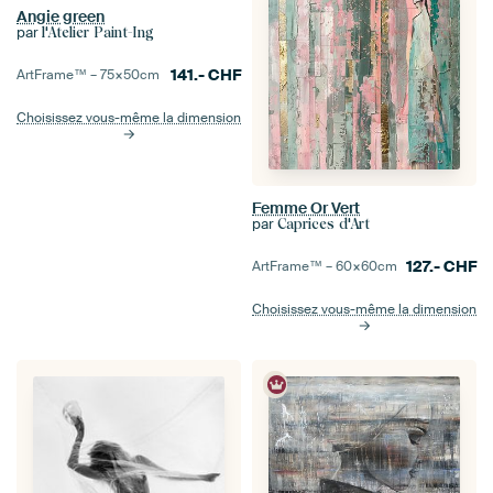
Angie green
par
l'Atelier Paint-Ing
141.-
CHF
ArtFrame™ –
75×50
cm
Choisissez vous-même la dimension
Femme Or Vert
par
Caprices d'Art
127.-
CHF
ArtFrame™ –
60×60
cm
Choisissez vous-même la dimension