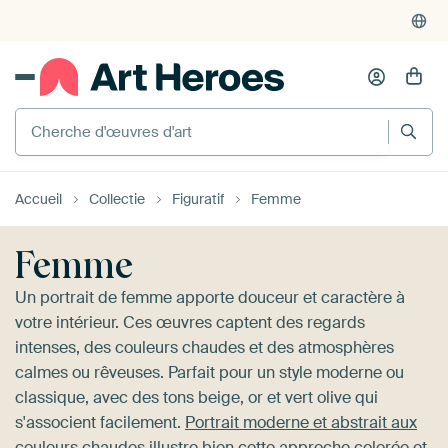
4'956
critiques
(4.8/5)
375'000+ murs vides remplis
Cherche d'œuvres d'art
Accueil
Collectie
Figuratif
Femme
Femme
Un portrait de femme apporte douceur et caractère à
votre intérieur. Ces œuvres captent des regards
intenses, des couleurs chaudes et des atmosphères
calmes ou rêveuses. Parfait pour un style moderne ou
classique, avec des tons beige, or et vert olive qui
s'associent facilement.
Portrait moderne et abstrait aux
couleurs chaudes
illustre bien cette approche colorée et