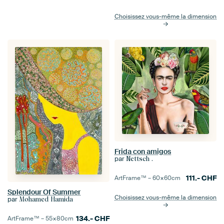
Choisissez vous-même la dimension
Frida con amigos
par
Nettsch .
111.-
CHF
ArtFrame™ –
60×60
cm
Splendour Of Summer
Choisissez vous-même la dimension
par
Mohamed Hamida
134.-
CHF
ArtFrame™ –
55×80
cm