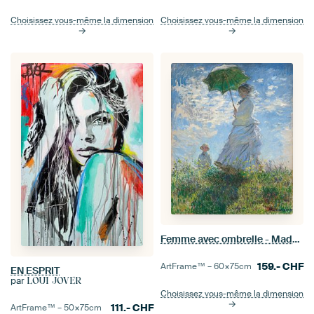
Choisissez vous-même la dimension
Choisissez vous-même la dimension
Femme avec ombrelle - Madame Monet et son fils, Claude Monet
159.-
CHF
ArtFrame™ –
60×75
cm
EN ESPRIT
par
LOUI JOVER
Choisissez vous-même la dimension
111.-
CHF
ArtFrame™ –
50×75
cm