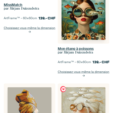
MissMatch
par
Mirjam Duizendstra
139.-
CHF
ArtFrame™ –
60×60
cm
Choisissez vous-même la dimension
Mon étang à poissons
par
Mirjam Duizendstra
139.-
CHF
ArtFrame™ –
60×60
cm
Choisissez vous-même la dimension