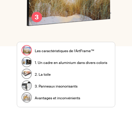
Les caractéristiques de l’ArtFrame™
1. Un cadre en aluminium dans divers coloris
2. La toile
3. Panneaux insonorisants
Avantages et inconvénients