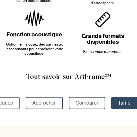
sur un cadre robuste.
d'atmosphère.
Fonction acoustique
Grands formats
disponibles
Optionnel : ajoutez des panneaux
insonorisants pour améliorer votre
Faites-vous re
mur
quer.
acoustique.
Tout savoir sur ArtFrame™
tiques
Accrocher
Comparer
Tarifs