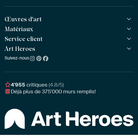
Œuvres d'art
Matériaux
Toutes les œuvres
Toutes les collections
Service client
ArtFrame™
POPULAIRE
Tous les artistes
ArtFrame™ en bois
Art Heroes
Questions fréquentes
NOUVEAU
Meilleures ventes
Toile
Commander
Suivez-nous
À propos de nous
Nouveautés
Poster
Paiement
Durabilité
Délai & Livraison
Notre équipe
Montage & Accrochage
Récompenses
4'955
critiques
(4.8/5)
Chèques cadeaux
Déjà plus de
375'000
murs remplis!
Professionnels
Art Heroes App