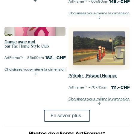
148.-
CHF
ArtFrame™ –
60×80
cm
Choisissez vous-même la dimension
Danse avec moi
par
The Home Style Club
182.-
CHF
ArtFrame™ –
85×90
cm
Choisissez vous-même la dimension
Pétrole - Edward Hopper
111.-
CHF
ArtFrame™ –
70×45
cm
Choisissez vous-même la dimension
En savoir plus..
Photos de clients ArtFrame™