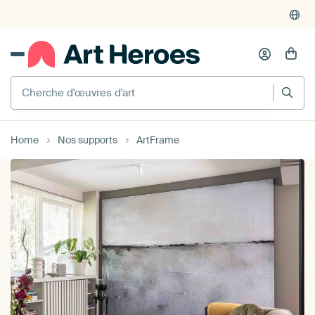
4'955
critiques
(4.8/5)
375'000+ murs vides remplis
Cherche d'œuvres d'art
Home
Nos supports
ArtFrame