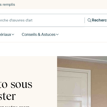
s remplis
he d'œuvres d'art
Recherc
ériaux
Conseils & Astuces
to sous
ster