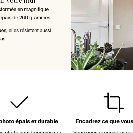
our votre mur
nsformée en magnifique
é épais de 260 grammes.
s, elles résistent aussi
as.
photo épais et durable
Encadrez ce que vous
es photo sont imprimés sur
Vous pouvez encadrer v