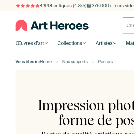
4'948
critiques
(4.8/5)
375'000+ murs vide
Cherc
Œuvres d'art
Collections
Artistes
Mat
Vous êtes ici
Home
Nos supports
Posters
Impression pho
forme de po