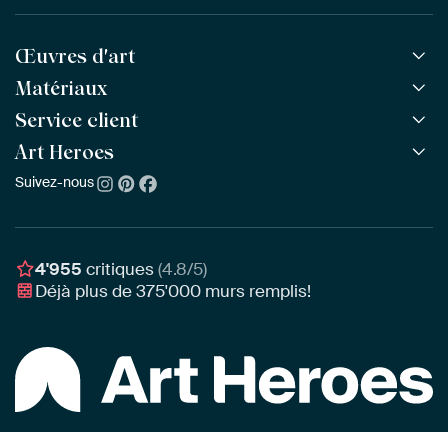
Œuvres d'art
Matériaux
Toutes les œuvres
Toutes les collections
Service client
ArtFrame™
POPULAIRE
Tous les artistes
ArtFrame™ en bois
Art Heroes
Questions fréquentes
NOUVEAU
Meilleures ventes
Toile
Commander
Suivez-nous
À propos de nous
Nouveautés
Poster
Paiement
Durabilité
Délai & Livraison
Notre équipe
Montage & Accrochage
Récompenses
4'955
critiques
(4.8/5)
Chèques cadeaux
Déjà plus de
375'000
murs remplis!
Professionnels
Art Heroes App