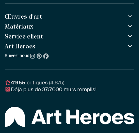
Œuvres d'art
Matériaux
Toutes les œuvres
Toutes les collections
Service client
ArtFrame™
POPULAIRE
Tous les artistes
ArtFrame™ en bois
Art Heroes
Questions fréquentes
NOUVEAU
Meilleures ventes
Toile
Commander
Suivez-nous
À propos de nous
Nouveautés
Poster
Paiement
Durabilité
Délai & Livraison
Notre équipe
Montage & Accrochage
Récompenses
4'955
critiques
(4.8/5)
Chèques cadeaux
Déjà plus de
375'000
murs remplis!
Professionnels
Art Heroes App