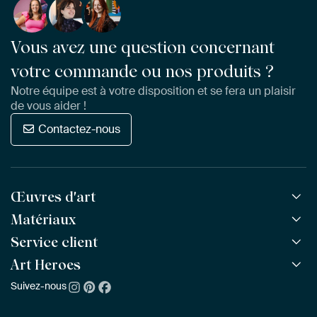
Vous avez une question concernant
votre commande ou nos produits ?
Notre équipe est à votre disposition et se fera un plaisir
de vous aider !
Contactez-nous
Œuvres d'art
Matériaux
Toutes les œuvres
Toutes les collections
Service client
ArtFrame™
POPULAIRE
Tous les artistes
ArtFrame™ en bois
Art Heroes
Questions fréquentes
NOUVEAU
Meilleures ventes
Toile
Commander
Suivez-nous
À propos de nous
Nouveautés
Poster
Paiement
Durabilité