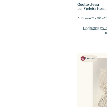
Goutte d'eau
par
Violetta Honki
ArtFrame™ –
90×4
Choisissez vou
m
Exclusif