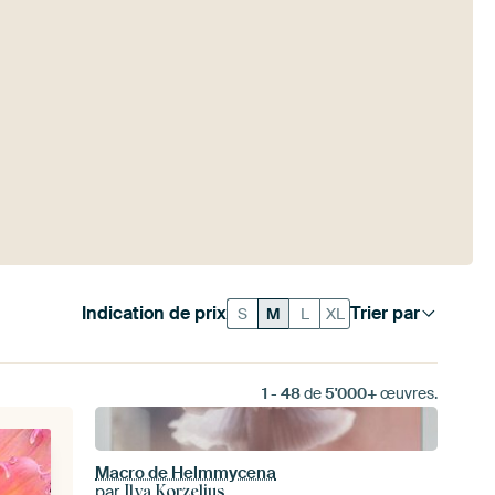
Indication de prix
Trier par
S
M
L
XL
1
-
48
de
5'000+
œuvres.
Macro de Helmmycena
par
Ilya Korzelius