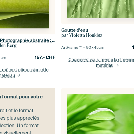
Goutte d'eau
par
Violetta Honkisz
Biophilic Design : Photographie abstraite : Vert horizontal
den Berg
ArtFrame™ –
90×45
cm
157.-
CHF
0
cm
Choisissez vous-même la dimens
matériau
s-même la dimension
et le
atériau
n format pour votre
rait et le format
les plus appréciés
lection. Un format
ge visuellement