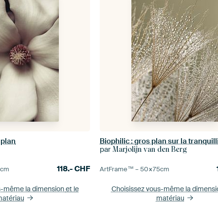
 plan
par
Marjolijn van den Berg
118.-
CHF
5
cm
ArtFrame™ –
50×75
cm
s-même la dimension
et le
Choisissez vous-même la dimens
atériau
matériau