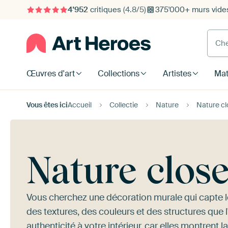
4'952
critiques
(4.8/5)
375'000+ murs vide
Cherc
Œuvres d'art
Collections
Artistes
Mat
Vous êtes ici
Accueil
Collectie
Nature
Nature c
Nature clos
Vous cherchez une décoration murale qui capte les
des textures, des couleurs et des structures que 
authenticité à votre intérieur, car elles montrent