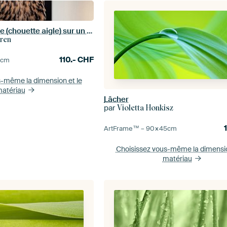
Une belle chouette (chouette aigle) sur un fond noir foncé
eren
110.-
CHF
5
cm
s-même la dimension
et le
atériau
Lâcher
par
Violetta Honkisz
ArtFrame™ –
90×45
cm
Choisissez vous-même la dimens
matériau