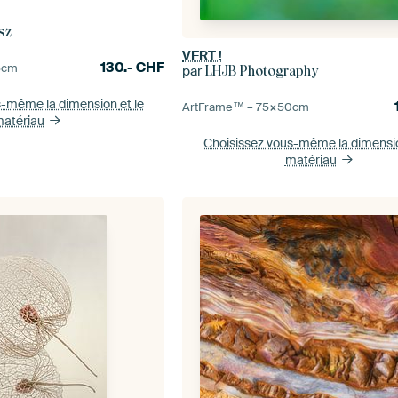
sz
VERT !
130.-
CHF
5
cm
par
LHJB Photography
s-même la dimension
et le
ArtFrame™ –
75×50
cm
atériau
Choisissez vous-même la dimens
matériau