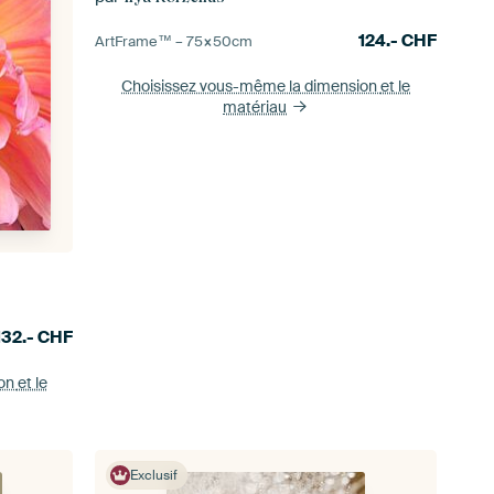
124.-
CHF
ArtFrame™ –
75×50
cm
Choisissez vous-même la dimension
et le
matériau
132.-
CHF
ion
et le
Exclusif