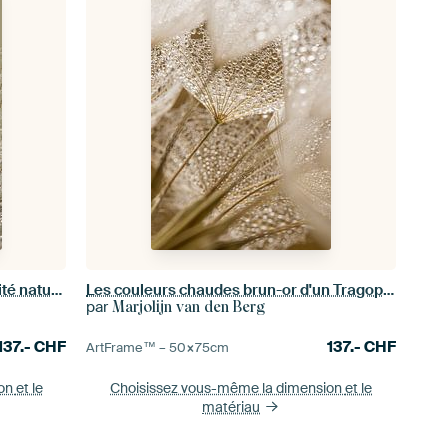
Biophilic : gros plan sur la tranquillité naturelle
Les couleurs chaudes brun-or d'un Tragopogon
par
Marjolijn van den Berg
137.-
CHF
137.-
CHF
ArtFrame™ –
50×75
cm
ion
et le
Choisissez vous-même la dimension
et le
matériau