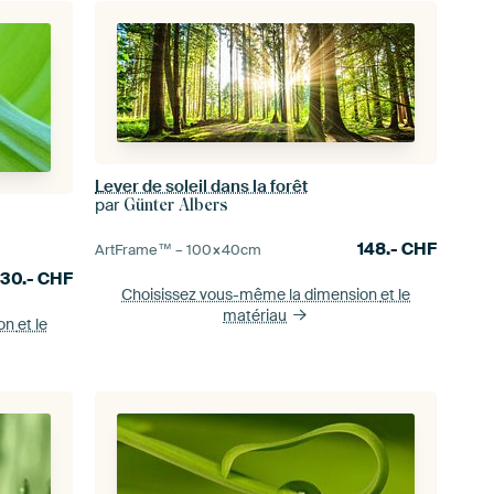
Lever de soleil dans la forêt
par
Günter Albers
148.-
CHF
ArtFrame™ –
100×40
cm
130.-
CHF
Choisissez vous-même la dimension
et le
matériau
ion
et le