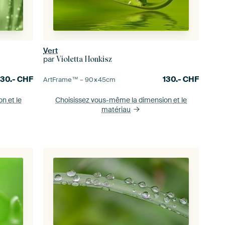
Vert
par
Violetta Honkisz
130.-
CHF
130.-
CHF
ArtFrame™ –
90×45
cm
ion
et le
Choisissez vous-même la dimension
et le
matériau