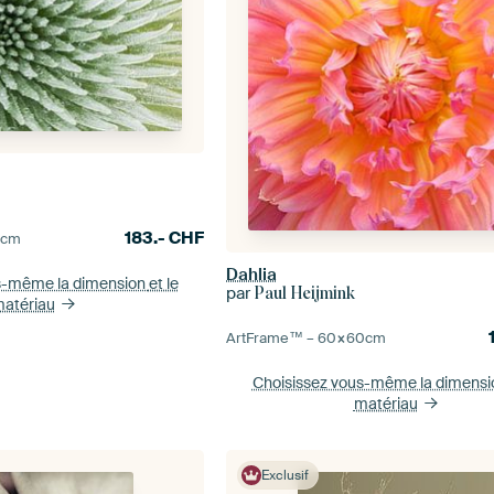
183.-
CHF
0
cm
Dahlia
s-même la dimension
et le
par
Paul Heijmink
atériau
ArtFrame™ –
60×60
cm
Choisissez vous-même la dimens
matériau
Exclusif