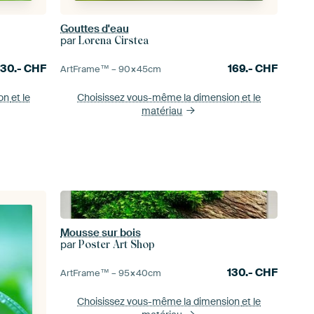
Gouttes d'eau
par
Lorena Cirstea
130.-
CHF
169.-
CHF
ArtFrame™ –
90×45
cm
ion
et le
Choisissez vous-même la dimension
et le
matériau
Mousse sur bois
par
Poster Art Shop
130.-
CHF
ArtFrame™ –
95×40
cm
Choisissez vous-même la dimension
et le