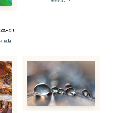
matériau
122.-
CHF
ion
et le