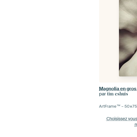
Magnolia en gros
par
tim eshuis
ArtFrame™ –
50×7
Choisissez vou
m