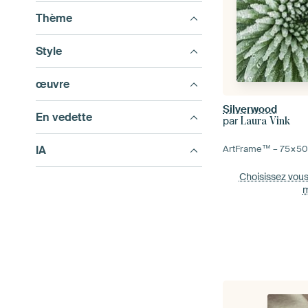
Thème
Style
œuvre
Silverwood
En vedette
par
Laura Vink
IA
ArtFrame™ –
75×5
Choisissez vou
m