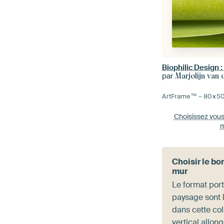
par
Marjolijn van 
ArtFrame™ –
80×5
Choisissez vou
m
Choisir le bo
mur
Le format port
paysage sont 
dans cette col
vertical allon