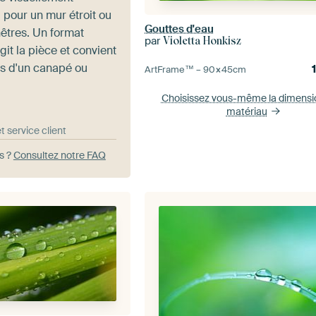
l pour un mur étroit ou
Gouttes d'eau
nêtres. Un format
par
Violetta Honkisz
git la pièce et convient
s d'un canapé ou
ArtFrame™ –
90×45
cm
.
Choisissez vous-même la dimens
matériau
et service client
s ?
Consultez notre FAQ