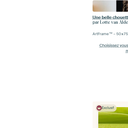
par
Lotte van Ald
ArtFrame™ –
50×7
Choisissez vou
m
Exclusif