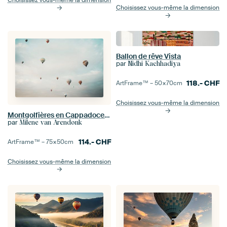
Choisissez vous-même la dimension
Choisissez vous-même la dimension
Ballon de rêve Vista
par
Nidhi Kachhadiya
118.-
CHF
ArtFrame™ –
50×70
cm
Choisissez vous-même la dimension
Montgolfières en Cappadoce, Turquie
par
Milene van Arendonk
114.-
CHF
ArtFrame™ –
75×50
cm
Choisissez vous-même la dimension