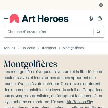
4'948
critiques
(4.8/5)
375'000+ murs vides remplis
Cherche d'œuvres d'art
Accueil
Collectie
Transport
Montgolfières
Montgolfières
Les montgolfières évoquent l'aventure et la liberté. Leurs
couleurs vives et leurs formes douces apportent une
touche rêveuse à votre intérieur. Ces œuvres capturent
des moments paisibles, du lever du soleil en Cappadoce
aux paysages surréalistes, et s'adaptent facilement à un
style bohème ou moderne. L'œuvre
Air Balloon Sky
illustre bien cette ambiance calme et ludique, tandis que