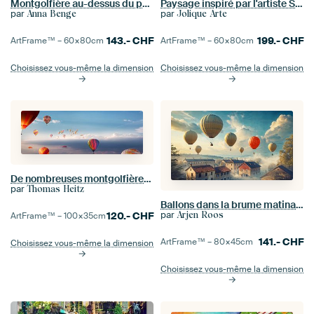
Montgolfière au-dessus du paysage de Soft Hill
Paysage inspiré par l'artiste Salvatore Dali
par
par
Anna Benge
Jolique Arte
143.-
CHF
199.-
CHF
ArtFrame™ –
60×80
cm
ArtFrame™ –
60×80
cm
Choisissez vous-même la dimension
Choisissez vous-même la dimension
De nombreuses montgolfières dans le ciel
par
Thomas Heitz
Ballons dans la brume matinale
par
Arjen Roos
120.-
CHF
ArtFrame™ –
100×35
cm
141.-
CHF
ArtFrame™ –
80×45
cm
Choisissez vous-même la dimension
Choisissez vous-même la dimension