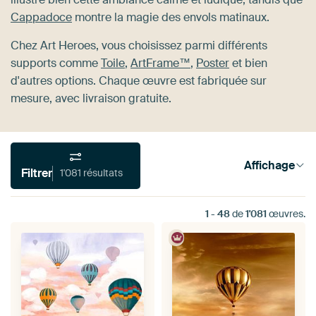
Cappadoce
montre la magie des envols matinaux.
Chez Art Heroes, vous choisissez parmi différents
supports comme
Toile
,
ArtFrame™
,
Poster
et bien
d'autres options. Chaque œuvre est fabriquée sur
mesure, avec livraison gratuite.
Affichage
Filtrer
1'081 résultats
1
-
48
de
1'081
œuvres.