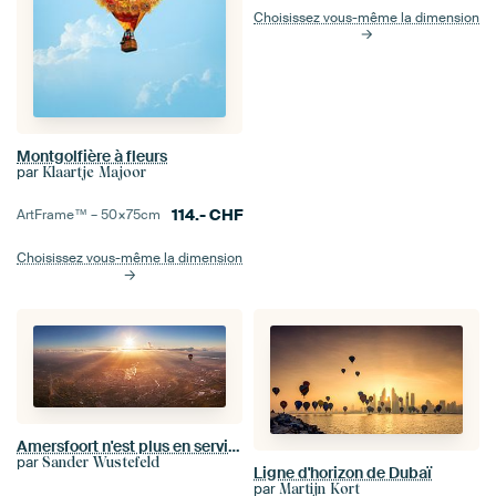
Choisissez vous-même la dimension
Montgolfière à fleurs
par
Klaartje Majoor
114.-
CHF
ArtFrame™ –
50×75
cm
Choisissez vous-même la dimension
Amersfoort n'est plus en service
par
Sander Wustefeld
Ligne d'horizon de Dubaï
par
Martijn Kort