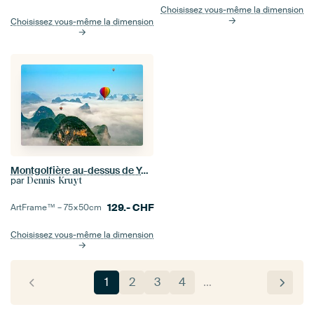
Choisissez vous-même la dimension
Choisissez vous-même la dimension
Montgolfière au-dessus de Yangshuo Chine
par
Dennis Kruyt
129.-
CHF
ArtFrame™ –
75×50
cm
Choisissez vous-même la dimension
1
2
3
4
…