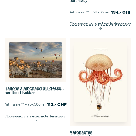
par
Jacky
134.-
CHF
ArtFrame™ –
50×65
cm
Choisissez vous-même la dimension
Ballons à air chaud au-dessus de la Cappadoce
par
Ruud Bakker
112.-
CHF
ArtFrame™ –
75×50
cm
Choisissez vous-même la dimension
Aéronautes