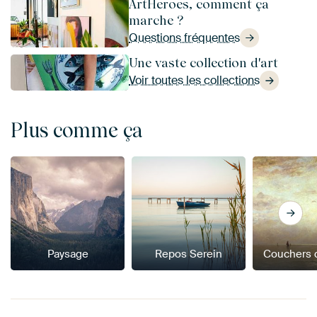
ArtHeroes, comment ça
marche ?
Questions fréquentes
Une vaste collection d'art
Voir toutes les collections
Plus comme ça
Paysage
Repos Serein
Couchers d