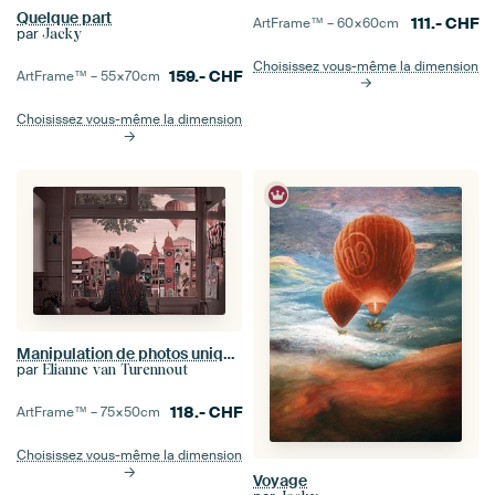
Quelque part
111.-
CHF
ArtFrame™ –
60×60
cm
par
Jacky
Choisissez vous-même la dimension
159.-
CHF
ArtFrame™ –
55×70
cm
Choisissez vous-même la dimension
Manipulation de photos unique : Des livres transformés en maisons - Pour les amoureux des livres
par
Elianne van Turennout
118.-
CHF
ArtFrame™ –
75×50
cm
Choisissez vous-même la dimension
Voyage