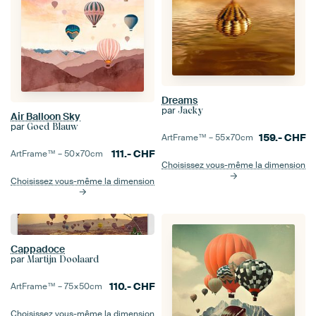
Dreams
par
Jacky
Air Balloon Sky
par
Goed Blauw
159.-
CHF
ArtFrame™ –
55×70
cm
111.-
CHF
ArtFrame™ –
50×70
cm
Choisissez vous-même la dimension
Choisissez vous-même la dimension
Cappadoce
par
Martijn Doolaard
110.-
CHF
ArtFrame™ –
75×50
cm
Choisissez vous-même la dimension