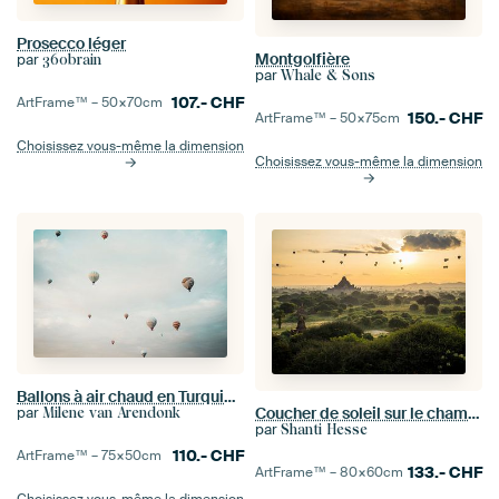
Prosecco léger
Montgolfière
par
360brain
par
Whale & Sons
107.-
CHF
ArtFrame™ –
50×70
cm
150.-
CHF
ArtFrame™ –
50×75
cm
Choisissez vous-même la dimension
Choisissez vous-même la dimension
Ballons à air chaud en Turquie | Impression sur le mur
Coucher de soleil sur le champ du temple à Bagan, Myanmar
par
Milene van Arendonk
par
Shanti Hesse
110.-
CHF
ArtFrame™ –
75×50
cm
133.-
CHF
ArtFrame™ –
80×60
cm