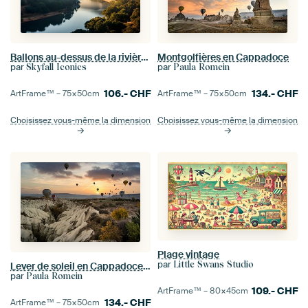
Ballons au-dessus de la rivière au matin
Montgolfières en Cappadoce
par
par
Skyfall Iconics
Paula Romein
106.-
CHF
134.-
CHF
ArtFrame™ –
75×50
cm
ArtFrame™ –
75×50
cm
Choisissez vous-même la dimension
Choisissez vous-même la dimension
Plage vintage
par
Little Swans Studio
Lever de soleil en Cappadoce depuis une montgolfière
par
Paula Romein
109.-
CHF
ArtFrame™ –
80×45
cm
134.-
CHF
ArtFrame™ –
75×50
cm