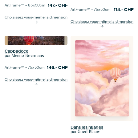
147.-
CHF
ArtFrame™ –
85×50
cm
114.-
CHF
ArtFrame™ –
75×50
cm
Choisissez vous-même la dimension
Choisissez vous-même la dimension
Cappadoce
par
Menno Boermans
146.-
CHF
ArtFrame™ –
75×50
cm
Choisissez vous-même la dimension
Dans les nuages
par
Goed Blauw