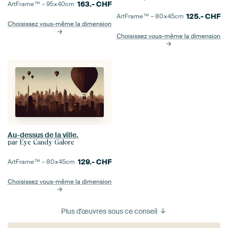
163.-
CHF
ArtFrame™ –
95×40
cm
125.-
CHF
ArtFrame™ –
80×45
cm
Choisissez vous-même la dimension
Choisissez vous-même la dimension
Au-dessus de la ville.
par
Eye Candy Galore
129.-
CHF
ArtFrame™ –
80×45
cm
Choisissez vous-même la dimension
Plus d'œuvres sous ce conseil