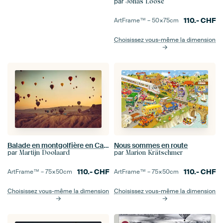
par
Jonas Loose
110.-
CHF
ArtFrame™ –
50×75
cm
Choisissez vous-même la dimension
Balade en montgolfière en Cappadoce
Nous sommes en route
par
par
Martijn Doolaard
Marion Krätschmer
110.-
CHF
110.-
CHF
ArtFrame™ –
75×50
cm
ArtFrame™ –
75×50
cm
Choisissez vous-même la dimension
Choisissez vous-même la dimension