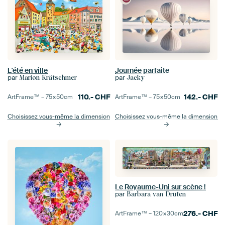
L'été en ville
Journée parfaite
par
par
Marion Krätschmer
Jacky
110.-
CHF
142.-
CHF
ArtFrame™ –
75×50
cm
ArtFrame™ –
75×50
cm
Choisissez vous-même la dimension
Choisissez vous-même la dimension
Le Royaume-Uni sur scène !
par
Barbara van Druten
276.-
CHF
ArtFrame™ –
120×30
cm