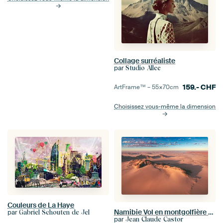
Collage surréaliste
par
Studio Allee
159.-
CHF
ArtFrame™ –
55×70
cm
Choisissez vous-même la dimension
Couleurs de La Haye
Namibie Vol en montgolfière au-dessus du désert du Namib
par
Gabriel Schouten de Jel
par
Jean Claude Castor