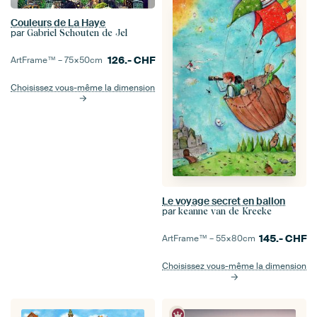
Couleurs de La Haye
par
Gabriel Schouten de Jel
126.-
CHF
ArtFrame™ –
75×50
cm
Choisissez vous-même la dimension
Le voyage secret en ballon
par
keanne van de Kreeke
145.-
CHF
ArtFrame™ –
55×80
cm
Choisissez vous-même la dimension