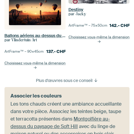
Destiny
par
Jacky
142.-
CHF
ArtFrame™ –
75×50
cm
Ballons aériens au-dessus du désert du Nouveau-Mexique
Choisissez vous-même la dimension
par
Vlindertuin-Art
137.-
CHF
ArtFrame™ –
90×45
cm
Choisissez vous-même la dimension
Plus d'œuvres sous ce conseil
Associer les couleurs
Les tons chauds créent une ambiance accueillante
dans votre pièce. Associez les teintes beige, taupe
et terracotta présentes dans
Montgolfière au-
dessus du paysage de Soft Hill
avec du linge de
maison naturel ou des accessoires en bois clair.