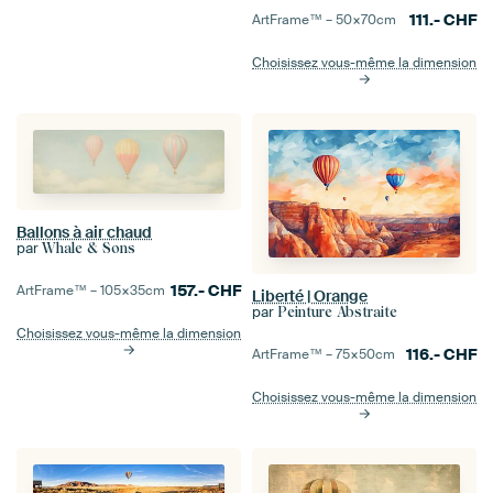
111.-
CHF
ArtFrame™ –
50×70
cm
Choisissez vous-même la dimension
Ballons à air chaud
par
Whale & Sons
157.-
CHF
ArtFrame™ –
105×35
cm
Liberté | Orange
par
Peinture Abstraite
Choisissez vous-même la dimension
116.-
CHF
ArtFrame™ –
75×50
cm
Choisissez vous-même la dimension