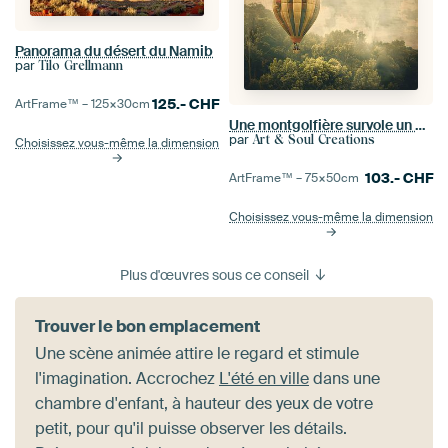
Panorama du désert du Namib
par
Tilo Grellmann
125.-
CHF
ArtFrame™ –
125×30
cm
Une montgolfière survole un paysage forestier
par
Art & Soul Creations
Choisissez vous-même la dimension
103.-
CHF
ArtFrame™ –
75×50
cm
Choisissez vous-même la dimension
Plus d'œuvres sous ce conseil
Trouver le bon emplacement
Une scène animée attire le regard et stimule
l'imagination. Accrochez
L'été en ville
dans une
chambre d'enfant, à hauteur des yeux de votre
petit, pour qu'il puisse observer les détails.