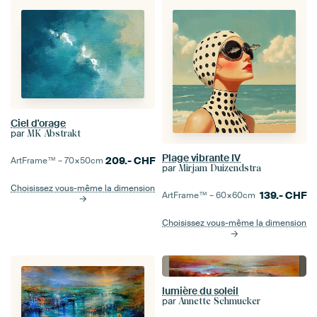
Ciel d'orage
par
MK Abstrakt
Plage vibrante IV
209.-
CHF
ArtFrame™ –
70×50
cm
par
Mirjam Duizendstra
Choisissez vous-même la dimension
139.-
CHF
ArtFrame™ –
60×60
cm
Choisissez vous-même la dimension
lumière du soleil
par
Annette Schmucker