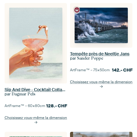
Tempête près de Neeltje Jans
par
Sander Poppe
142.-
CHF
ArtFrame™ –
75×50
cm
Choisissez vous-même la dimension
Sip And Dive - Cocktail Collage Art Print
par
Dagmar Pels
128.-
CHF
ArtFrame™ –
60×80
cm
Choisissez vous-même la dimension