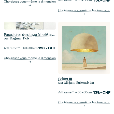
157.-
CHF
ArtFrame™ –
85×50
cm
Choisissez vous-même la dimension
Choisissez vous-même la dimension
Parapluies de plage à Le Marche, Italie - Photographie de voyage
par
Dagmar Pels
128.-
CHF
ArtFrame™ –
60×80
cm
Choisissez vous-même la dimension
Briller III
par
Mirjam Duizendstra
139.-
CHF
ArtFrame™ –
60×60
cm
Choisissez vous-même la dimension