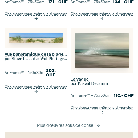
134.-
CHF
171.-
CHF
ArtFrame™ –
75×50
cm
ArtFrame™ –
75×50
cm
Choisissez vous-même la dimension
Choisissez vous-même la dimension
Vue panoramique de la plage en été sur la mer du Nord
par
Sjoerd van der Wal Photographie
203.-
ArtFrame™ –
150×30
cm
CHF
La vague
par
Pascal Deckarm
Choisissez vous-même la dimension
110.-
CHF
ArtFrame™ –
75×50
cm
Choisissez vous-même la dimension
Plus d'œuvres sous ce conseil