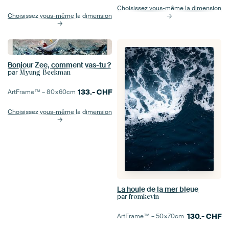
Choisissez vous-même la dimension
Choisissez vous-même la dimension
Bonjour Zee, comment vas-tu ?
par
Myung Beekman
133.-
CHF
ArtFrame™ –
80×60
cm
Choisissez vous-même la dimension
La houle de la mer bleue
par
fromkevin
130.-
CHF
ArtFrame™ –
50×70
cm