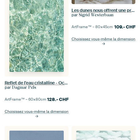
Les dunes nous offrent une protection contre la mer.
par
Sigrid Westerbaan
109.-
CHF
ArtFrame™ –
80×45
cm
Choisissez vous-même la dimension
Reflet de l'eau cristalline - Océan turquoise Photographie Art Print
par
Dagmar Pels
128.-
CHF
ArtFrame™ –
60×80
cm
Choisissez vous-même la dimension