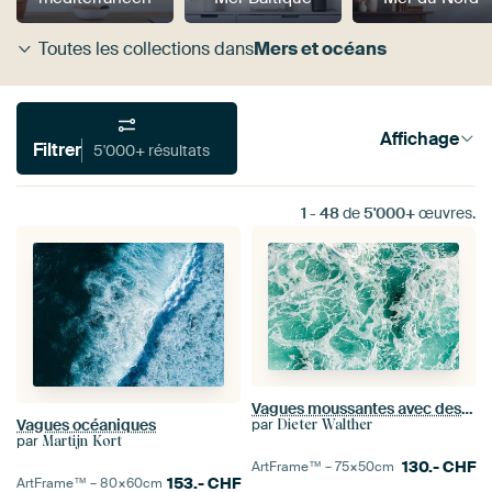
Toutes les collections dans
Mers et océans
Affichage
Filtrer
5'000+ résultats
1
-
48
de
5'000+
œuvres.
Vagues moussantes avec des calottes blanches en turquoise abstrait
Vagues océaniques
par
Dieter Walther
par
Martijn Kort
130.-
CHF
ArtFrame™ –
75×50
cm
153.-
CHF
ArtFrame™ –
80×60
cm