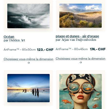
plage et dunes - air d'orage
Océan
par
Arjan van Duijvenboden
par
Didden Art
174.-
CHF
ArtFrame™ –
80×45
cm
123.-
CHF
ArtFrame™ –
85×50
cm
Choisissez vous-même la dimension
Choisissez vous-même la dimension