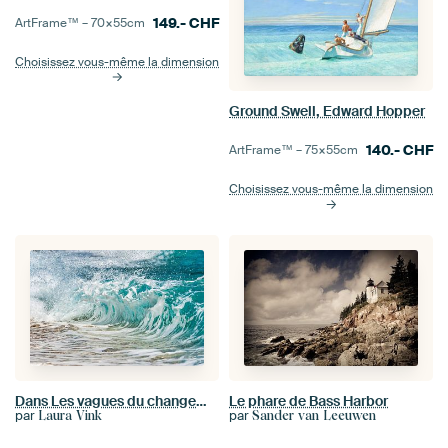
149.-
CHF
ArtFrame™ –
70×55
cm
Choisissez vous-même la dimension
Ground Swell, Edward Hopper
140.-
CHF
ArtFrame™ –
75×55
cm
Choisissez vous-même la dimension
Le phare de Bass Harbor
Dans Les vagues du changement I
par
par
Sander van Leeuwen
Laura Vink