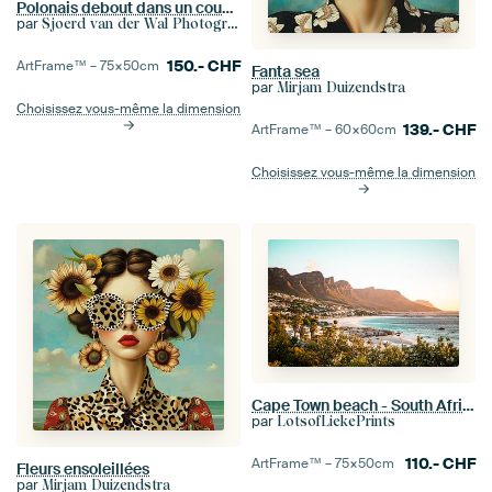
Polonais debout dans un coucher de soleil coloré
par
Sjoerd van der Wal Photographie
150.-
CHF
ArtFrame™ –
75×50
cm
Fanta sea
par
Mirjam Duizendstra
Choisissez vous-même la dimension
139.-
CHF
ArtFrame™ –
60×60
cm
Choisissez vous-même la dimension
Cape Town beach - South Africa colourful sunrise photo print - travel photography
par
LotsofLiekePrints
110.-
CHF
ArtFrame™ –
75×50
cm
Fleurs ensoleillées
par
Mirjam Duizendstra