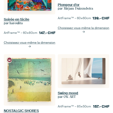
Plongeur d'or
par
Mirjam Duizendstra
139.-
CHF
ArtFrame™ –
60×60
cm
Soirée en Sicile
par
haroulita
Choisissez vous-même la dimension
147.-
CHF
ArtFrame™ –
60×80
cm
Choisissez vous-même la dimension
Swing mood
par
OK-ART
157.-
CHF
ArtFrame™ –
85×50
cm
NOSTALGIC SHORES