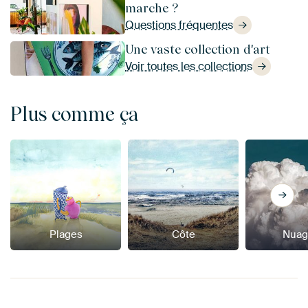
marche ?
Questions fréquentes
Une vaste collection d'art
Voir toutes les collections
Plus comme ça
Plages
Côte
Nuag