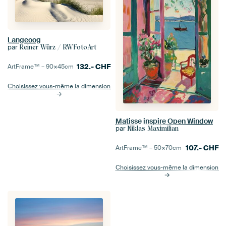
Langeoog
par
Reiner Würz / RWFotoArt
132.-
CHF
ArtFrame™ –
90×45
cm
Choisissez vous-même la dimension
Matisse inspire Open Window
par
Niklas Maximilian
107.-
CHF
ArtFrame™ –
50×70
cm
Choisissez vous-même la dimension