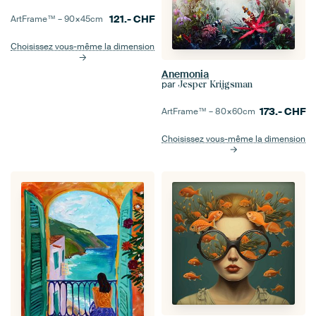
121.-
CHF
ArtFrame™ –
90×45
cm
Choisissez vous-même la dimension
Anemonia
par
Jesper Krijgsman
173.-
CHF
ArtFrame™ –
80×60
cm
Choisissez vous-même la dimension