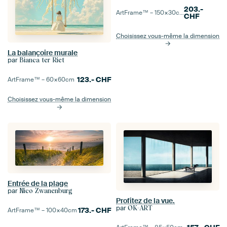
203.-
ArtFrame™ –
150×30
cm
CHF
Choisissez vous-même la dimension
La balançoire murale
par
Bianca ter Riet
123.-
CHF
ArtFrame™ –
60×60
cm
Choisissez vous-même la dimension
Entrée de la plage
par
Nico Zwanenburg
Profitez de la vue.
par
OK-ART
173.-
CHF
ArtFrame™ –
100×40
cm