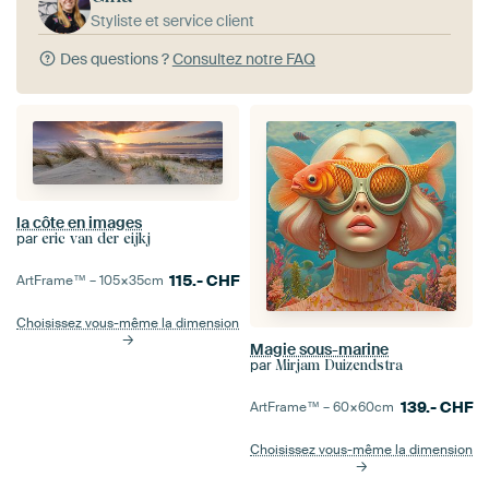
Styliste et service client
Des questions ?
Consultez notre FAQ
la côte en images
par
eric van der eijkj
115.-
CHF
ArtFrame™ –
105×35
cm
Choisissez vous-même la dimension
Magie sous-marine
par
Mirjam Duizendstra
139.-
CHF
ArtFrame™ –
60×60
cm
Choisissez vous-même la dimension