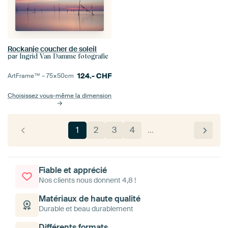
Rockanje coucher de soleil
par
Ingrid Van Damme fotografie
124.-
CHF
ArtFrame™ –
75×50
cm
Choisissez vous-même la dimension
1
2
3
4
…
Fiable et apprécié
Nos clients nous donnent 4,8 !
Matériaux de haute qualité
Durable et beau durablement
Différents formats