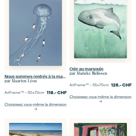
Ode au marsouin
par
Marieke Nelissen
Nous sommes rentrés à la maison avec le sourire
par
Maarten Léon
126.-
CHF
ArtFrame™ –
55×70
cm
118.-
CHF
ArtFrame™ –
50×70
cm
Choisissez vous-même la dimension
Choisissez vous-même la dimension