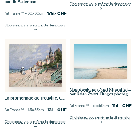
par
db Waterman
Choisissez vous-même la dimension
179.-
CHF
ArtFrame™ –
60×60
cm
Choisissez vous-même la dimension
Noordwijk aan Zee | Strandfotografie Der niederländische Sommertag
par
Raisa Zwart Tirages photographiques de voyage
La promenade de Trouville, Claude Monet
114.-
CHF
ArtFrame™ –
75×50
cm
131.-
CHF
ArtFrame™ –
65×55
cm
Choisissez vous-même la dimension
Choisissez vous-même la dimension