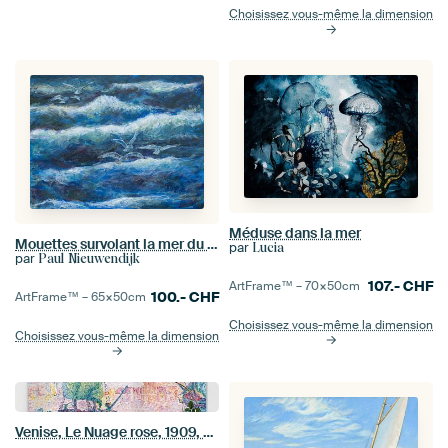
Choisissez vous-même la dimension
Méduse dans la mer
Mouettes survolant la mer du Nord
par
Lucia
par
Paul Nieuwendijk
107.-
CHF
ArtFrame™ –
70×50
cm
100.-
CHF
ArtFrame™ –
65×50
cm
Choisissez vous-même la dimension
Choisissez vous-même la dimension
Venise, Le Nuage rose, 1909, Paul Signac