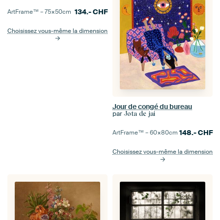
134.-
CHF
ArtFrame™ –
75×50
cm
Choisissez vous-même la dimension
Jour de congé du bureau
par
Jota de jai
148.-
CHF
ArtFrame™ –
60×80
cm
Choisissez vous-même la dimension