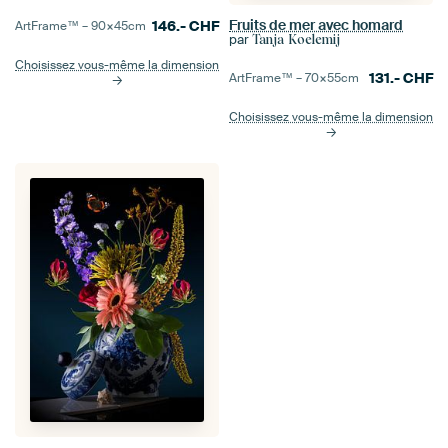
Fruits de mer avec homard
146.-
CHF
ArtFrame™ –
90×45
cm
par
Tanja Koelemij
Choisissez vous-même la dimension
131.-
CHF
ArtFrame™ –
70×55
cm
Choisissez vous-même la dimension