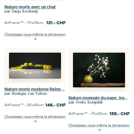
Nature morte avec un chat
par
Tanja Koelemij
131.-
CHF
ArtFrame™ –
70×55
cm
Choisissez vous-même la dimension
Nature morte moderne Reine Claude
par
Monique van Velzen
Nature monnaie du pape, inspirée par les œuvres des maîtres néerlandais
par
Joske Kempink
146.-
CHF
ArtFrame™ –
90×45
cm
155.-
CHF
ArtFrame™ –
75×50
cm
Choisissez vous-même la dimension
Choisissez vous-même la dimension