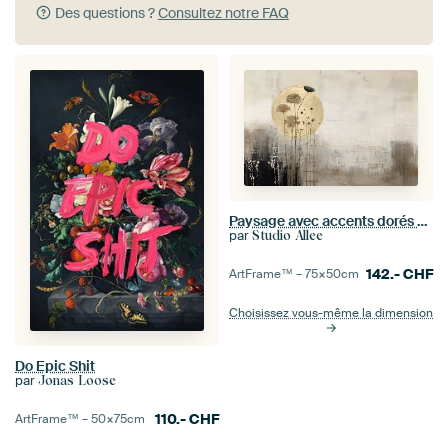
Des questions ?
Consultez notre FAQ
Paysage avec accents dorés en style collage
par
Studio Allee
142.-
CHF
ArtFrame™ –
75×50
cm
Choisissez vous-même la dimension
Do Epic Shit
par
Jonas Loose
110.-
CHF
ArtFrame™ –
50×75
cm