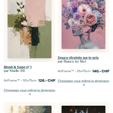
Douce étreinte sur le gris
par
Bianca ter Riet
Blush & Sage n° 1
par
140.-
CHF
Studio BB
ArtFrame™ –
55×70
cm
126.-
CHF
ArtFrame™ –
50×75
cm
Choisissez vous-même la dimension
Choisissez vous-même la dimension