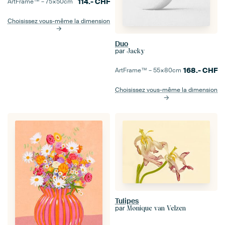
114.-
CHF
ArtFrame™ –
75×50
cm
Choisissez vous-même la dimension
Duo
par
Jacky
168.-
CHF
ArtFrame™ –
55×80
cm
Choisissez vous-même la dimension
Tulipes
par
Monique van Velzen