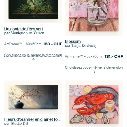
Un conte de fées vert
par
Monique van Velzen
Blossom
123.-
CHF
ArtFrame™ –
60×60
cm
par
Tanja Koelemij
Choisissez vous-même la dimension
131.-
CHF
ArtFrame™ –
55×70
cm
Choisissez vous-même la dimension
Fleurs d'oranger en clair et foncé
par
Studio BB