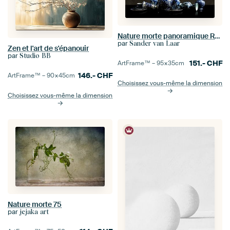
Nature morte panoramique Royal Delft
par
Sander van Laar
Zen et l'art de s'épanouir
par
Studio BB
151.-
CHF
ArtFrame™ –
95×35
cm
146.-
CHF
ArtFrame™ –
90×45
cm
Choisissez vous-même la dimension
Choisissez vous-même la dimension
Nature morte 75
par
jejaka art