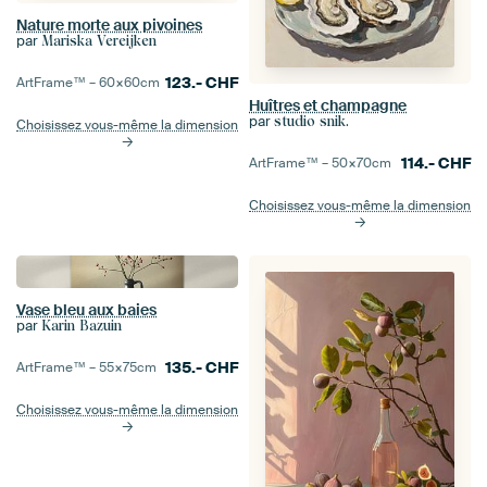
Nature morte aux pivoines
par
Mariska Vereijken
123.-
CHF
ArtFrame™ –
60×60
cm
Huîtres et champagne
par
studio snik.
Choisissez vous-même la dimension
114.-
CHF
ArtFrame™ –
50×70
cm
Choisissez vous-même la dimension
Vase bleu aux baies
par
Karin Bazuin
135.-
CHF
ArtFrame™ –
55×75
cm
Choisissez vous-même la dimension