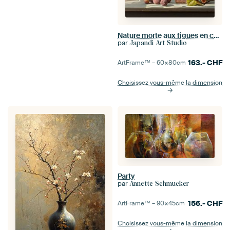
Nature morte aux figues en couleurs douces
par
Japandi Art Studio
163.-
CHF
ArtFrame™ –
60×80
cm
Choisissez vous-même la dimension
Party
par
Annette Schmucker
156.-
CHF
ArtFrame™ –
90×45
cm
Choisissez vous-même la dimension