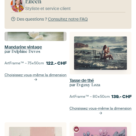
Eileen
Styliste et service client
Des questions ?
Consultez notre FAQ
Mandarine vintage
par
Delphine Devos
122.-
CHF
ArtFrame™ –
75×50
cm
Choisissez vous-même la dimension
Tasse de thé
par
Evgeny Loza
139.-
CHF
ArtFrame™ –
80×50
cm
Choisissez vous-même la dimension