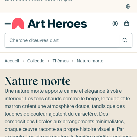
4'956
critiques
(4.8/5)
375'000+ murs vides remplis
Cherche d'œuvres d'art
Accueil
Collectie
Thèmes
Nature morte
Nature morte
Une nature morte apporte calme et élégance à votre
intérieur. Les tons chauds comme le beige, le taupe et le
marron créent une atmosphère douce, tandis que des
touches de couleur ajoutent du caractère. Des
compositions florales aux arrangements minimalistes,
chaque œuvre raconte sa propre histoire visuelle. Par
exemple,
Les citrons
capture la lumière méditerranéenne