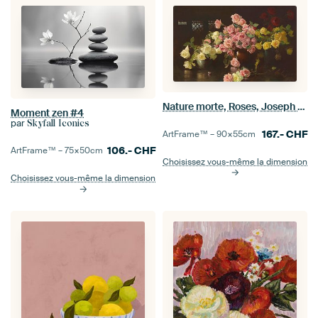
Nature morte, Roses, Joseph DeCamp
Moment zen #4
par
Skyfall Iconics
167.-
CHF
ArtFrame™ –
90×55
cm
106.-
CHF
ArtFrame™ –
75×50
cm
Choisissez vous-même la dimension
Choisissez vous-même la dimension