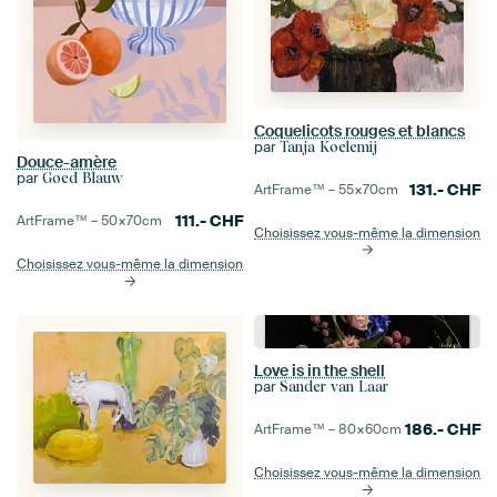
Coquelicots rouges et blancs
par
Tanja Koelemij
Douce-amère
par
Goed Blauw
131.-
CHF
ArtFrame™ –
55×70
cm
111.-
CHF
ArtFrame™ –
50×70
cm
Choisissez vous-même la dimension
Choisissez vous-même la dimension
Love is in the shell
par
Sander van Laar
186.-
CHF
ArtFrame™ –
80×60
cm
Choisissez vous-même la dimension