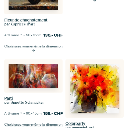
Fleur de chuchotement
par
Caprices d'Art
130.-
CHF
ArtFrame™ –
50×75
cm
Choisissez vous-même la dimension
Parti
par
Annette Schmucker
156.-
CHF
ArtFrame™ –
90×45
cm
Colorparty
Choisissez vous-même la dimension
par
annemiek art