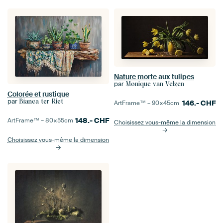
Nature morte aux tulipes
par
Monique van Velzen
Colorée et rustique
par
Bianca ter Riet
146.-
CHF
ArtFrame™ –
90×45
cm
148.-
CHF
ArtFrame™ –
80×55
cm
Choisissez vous-même la dimension
Choisissez vous-même la dimension