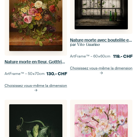
Nature morte avec bouteille en verre
par
Vito Guarino
119.-
CHF
ArtFrame™ –
60×60
cm
Nature morte en fleur, Gottfried Wilhelm Voelcker
Choisissez vous-même la dimension
130.-
CHF
ArtFrame™ –
50×70
cm
Choisissez vous-même la dimension