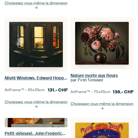
Choisissez vous-même la dimension
Nature morte aux fleurs
Night Windows, Edward Hopper
par
Petri Vermunt
131.-
CHF
ArtFrame™ –
65×55
cm
136.-
CHF
ArtFrame™ –
70×55
cm
Choisissez vous-même la dimension
Choisissez vous-même la dimension
Petit-déjeuné, John Frederick Peto