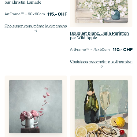
par
Christin Lamade
115.-
CHF
ArtFrame™ –
60×60
cm
Choisissez vous-même la dimension
Bouquet blanc, Julia Purinton
par
Wild Apple
110.-
CHF
ArtFrame™ –
75×50
cm
Choisissez vous-même la dimension