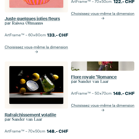
122.-
CHF
ArtFrame™ –
70×50
cm
Choisissez vous-même la dimension
Juste quelques jolies fleurs
par
Raissa Oltmanns
133.-
CHF
ArtFrame™ –
60×80
cm
Choisissez vous-même la dimension
Flore royale "Romance
par
Sander van Laar
148.-
CHF
ArtFrame™ –
50×70
cm
Choisissez vous-même la dimension
Rafraîchissement volatile
par
Sander van Laar
148.-
CHF
ArtFrame™ –
70×50
cm