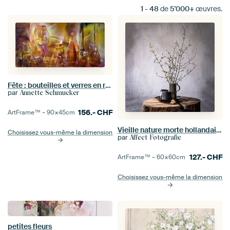
1
-
48
de
5'000+
œuvres.
Fête : bouteilles et verres en rouge et or
par
Annette Schmucker
156.-
CHF
ArtFrame™ –
90×45
cm
Vieille nature morte hollandaise sur bois [carré].
Choisissez vous-même la dimension
par
Affect Fotografie
127.-
CHF
ArtFrame™ –
60×60
cm
Choisissez vous-même la dimension
petites fleurs