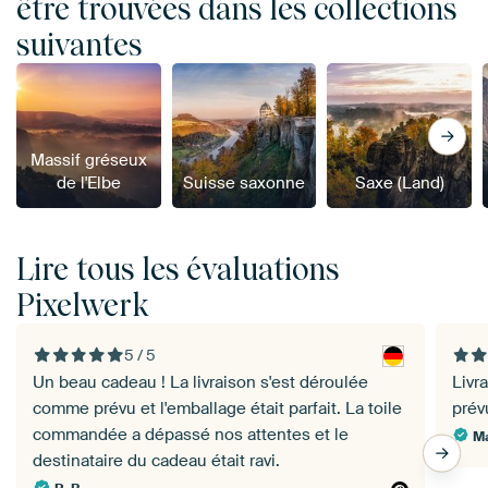
être trouvées dans les collections
suivantes
Massif gréseux
de l'Elbe
Suisse saxonne
Saxe (Land)
Lire tous les évaluations
Pixelwerk
5 / 5
Un beau cadeau ! La livraison s'est déroulée
Livra
comme prévu et l'emballage était parfait. La toile
prév
commandée a dépassé nos attentes et le
Ma
destinataire du cadeau était ravi.