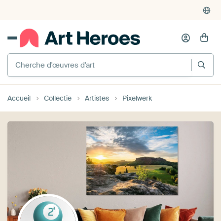
4'952
critiques
(4.8/5)
375'000+ murs vides remplis
Cherche d'œuvres d'art
Accueil
Collectie
Artistes
Pixelwerk