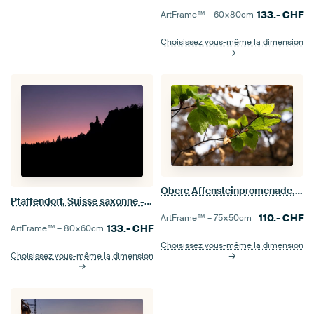
133.-
CHF
ArtFrame™ –
60×80
cm
Choisissez vous-même la dimension
Obere Affensteinpromenade, Suisse saxonne - Feuilles de hêtre
Pfaffendorf, Suisse saxonne - Barbarine
110.-
CHF
ArtFrame™ –
75×50
cm
133.-
CHF
ArtFrame™ –
80×60
cm
Choisissez vous-même la dimension
Choisissez vous-même la dimension