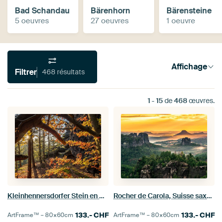
Bad Schandau
Bärenhorn
Bärensteine
5 oeuvres
27 oeuvres
1 oeuvre
Affichage
Filtrer
468 résultats
1
-
15
de
468
œuvres.
Kleinhennersdorfer Stein en Suisse saxonne - Automne doré
Rocher de Carola, Suisse saxonne - Torsteine et Falkenstein
133.-
CHF
133.-
CHF
ArtFrame™ –
80×60
cm
ArtFrame™ –
80×60
cm