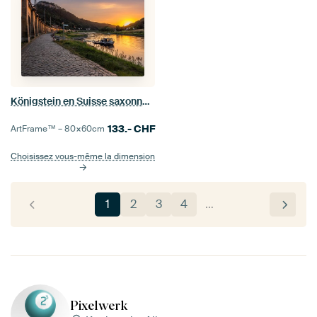
Königstein en Suisse saxonne - Vue de la forteresse de Königstein
133.-
CHF
ArtFrame™ –
80×60
cm
Choisissez vous-même la dimension
1
2
3
4
…
Pixelwerk