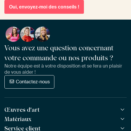
Oui, envoyez-moi des conseils !
Vous avez une question concernant
votre commande ou nos produits ?
Notre équipe est à votre disposition et se fera un plaisir
de vous aider !
Contactez-nous
Œuvres d'art
Matériaux
Toutes les œuvres
Toutes les collections
Service client
ArtFrame™
POPULAIRE