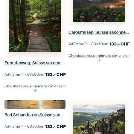
Carolafelsen, Suisse saxonne - Vue Torsteine et Falkenstein
133.-
CHF
ArtFrame™ –
80×60
cm
Choisissez vous-même la dimension
Fremdenweg, Suisse saxonne - sentier forestier près du Großer Winterberg
133.-
CHF
ArtFrame™ –
60×80
cm
Choisissez vous-même la dimension
Bad Schandau en Suisse saxonne - vue sur l'Elbe et le Lilienstein
133.-
CHF
ArtFrame™ –
80×60
cm