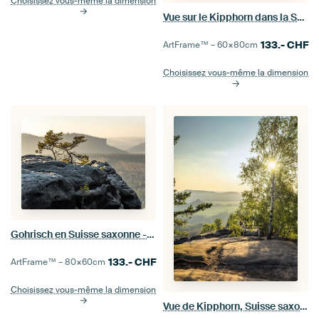
Choisissez vous-même la dimension
Vue sur le Kipphorn dans la Suisse saxonne - Vue sur le Zirkelstein
133.-
CHF
ArtFrame™ –
60×80
cm
Choisissez vous-même la dimension
Gohrisch en Suisse saxonne - Vue vers Pfaffenstein
133.-
CHF
ArtFrame™ –
80×60
cm
Choisissez vous-même la dimension
Vue de Kipphorn, Suisse saxonne - Zirkelstein