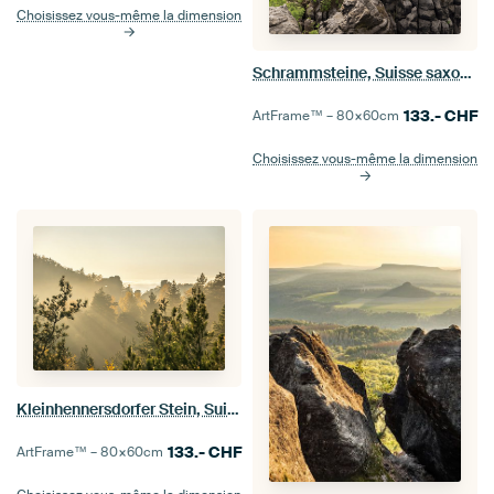
Choisissez vous-même la dimension
Schrammsteine, Suisse saxonne - Torsteine
133.-
CHF
ArtFrame™ –
80×60
cm
Choisissez vous-même la dimension
Kleinhennersdorfer Stein, Suisse saxonne - Papststein, Hunskirchen
133.-
CHF
ArtFrame™ –
80×60
cm