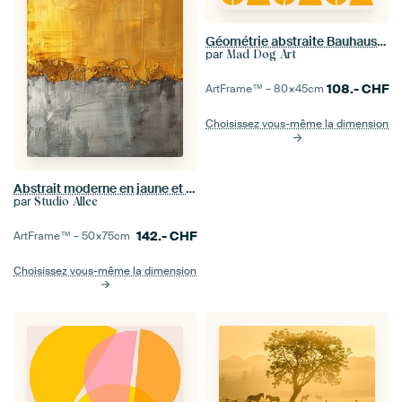
Géométrie abstraite Bauhaus en jaune
par
Mad Dog Art
108.-
CHF
ArtFrame™ –
80×45
cm
Choisissez vous-même la dimension
Abstrait moderne en jaune et gris
par
Studio Allee
142.-
CHF
ArtFrame™ –
50×75
cm
Choisissez vous-même la dimension