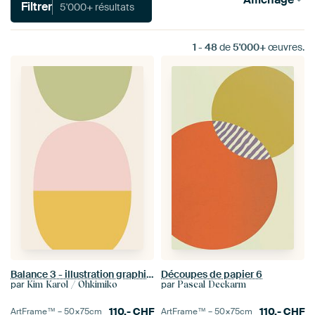
Filtrer
5'000+ résultats
1
-
48
de
5'000+
œuvres.
Balance 3 - illustration graphique en couleurs douces
Découpes de papier 6
par
par
Kim Karol / Ohkimiko
Pascal Deckarm
110.-
CHF
110.-
CHF
ArtFrame™ –
50×75
cm
ArtFrame™ –
50×75
cm