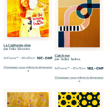
La Californie rêve
par
Feike Kloostra
Catch me
107.-
CHF
ArtFrame™ –
60×60
cm
par
Atelier Andrea
Choisissez vous-même la dimension
182.-
CHF
ArtFrame™ –
60×75
cm
Choisissez vous-même la dimension