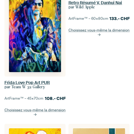
Retro Résumé V, Danhui Nai
par
Wild Apple
133.-
CHF
ArtFrame™ –
60×80
cm
Choisissez vous-même la dimension
Frida Love Pop Art PUR
par
Team W 32 Gallery
108.-
CHF
ArtFrame™ –
45×70
cm
Choisissez vous-même la dimension