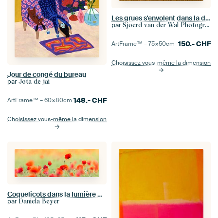
Les grues s'envolent dans la douce lumière du matin
par
Sjoerd van der Wal Photographie
150.-
CHF
ArtFrame™ –
75×50
cm
Choisissez vous-même la dimension
Jour de congé du bureau
par
Jota de jai
148.-
CHF
ArtFrame™ –
60×80
cm
Choisissez vous-même la dimension
Coquelicots dans la lumière d'été III
par
Daniela Beyer