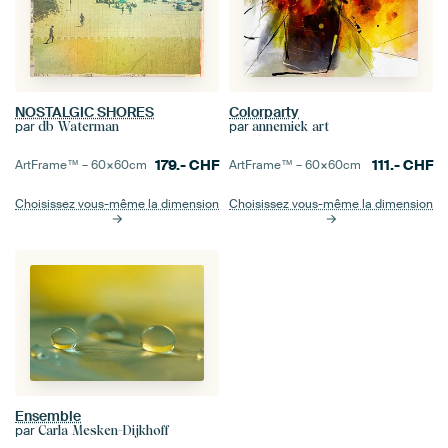
NOSTALGIC SHORES
Colorparty
par
par
db Waterman
annemiek art
179.-
CHF
111.-
CHF
ArtFrame™ –
60×60
cm
ArtFrame™ –
60×60
cm
Choisissez vous-même la dimension
Choisissez vous-même la dimension
Ensemble
par
Carla Mesken-Dijkhoff