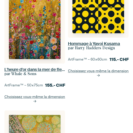
Hommage à Yayoi Kusama
par
Harry Hadders Design
115.-
CHF
ArtFrame™ –
60×60
cm
L'heure d'or dans la mer de fleurs
Choisissez vous-même la dimension
par
Whale & Sons
155.-
CHF
ArtFrame™ –
50×75
cm
Choisissez vous-même la dimension