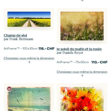
Champ de viol
par
Frank Herrmann
116.-
CHF
ArtFrame™ –
100×35
cm
le soleil du matin et la rosée
par
Daniela Beyer
Choisissez vous-même la dimension
110.-
CHF
ArtFrame™ –
75×50
cm
Choisissez vous-même la dimension