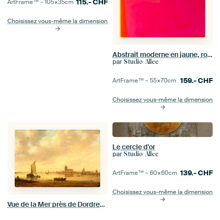
115.-
CHF
ArtFrame™ –
105×35
cm
Choisissez vous-même la dimension
Abstrait moderne en jaune, rose et orange
par
Studio Allee
159.-
CHF
ArtFrame™ –
55×70
cm
Choisissez vous-même la dimension
Le cercle d'or
par
Studio Allee
139.-
CHF
ArtFrame™ –
60×60
cm
Choisissez vous-même la dimension
Vue de la Mer près de Dordrecht, Jan van Goyen