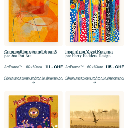
Composition géométrique 8
Inspiré par Yayoi Kusama
par
par
Ana Rut Bre
Harry Hadders Design
111.-
CHF
115.-
CHF
ArtFrame™ –
60×60
cm
ArtFrame™ –
60×60
cm
Choisissez vous-même la dimension
Choisissez vous-même la dimension