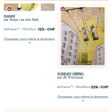
Insight
par
Marja van den Hurk
123.-
CHF
ArtFrame™ –
50×75
cm
Choisissez vous-même la dimension
SUNDAY SWING
par
db Waterman
229.-
CHF
ArtFrame™ –
60×80
cm
Choisissez vous-même la dimension