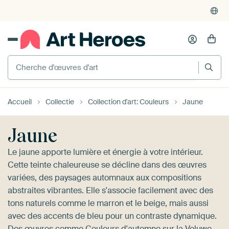
4'955
critiques
(4.8/5)
375'000+ murs vides remplis
Cherche d'œuvres d'art
Accueil
Collectie
Collection d'art: Couleurs
Jaune
Jaune
Le jaune apporte lumière et énergie à votre intérieur.
Cette teinte chaleureuse se décline dans des œuvres
variées, des paysages automnaux aux compositions
abstraites vibrantes. Elle s'associe facilement avec des
tons naturels comme le marron et le beige, mais aussi
avec des accents de bleu pour un contraste dynamique.
Des œuvres comme
Couleurs d'automne sur la Veluwe