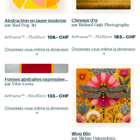
Chevaux d'or
Abstraction en jaune moderne
par
par
Richard Guijt Photography
Mad Dog Art
183.-
CHF
109.-
CHF
ArtFrame™ –
75×50
cm
ArtFrame™ –
75×50
cm
Choisissez vous-même la dimension
Choisissez vous-même la dimension
Formes abstraites expressives 2
par
Vitor Costa
133.-
CHF
ArtFrame™ –
60×80
cm
Choisissez vous-même la dimension
Wing Blin
par
Mirjam Duizendstra