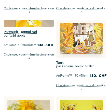
Choisissez vous-même la dimension
Choisissez vous-même la dimension
Parcourir, Danhui Nai
par
Wild Apple
133.-
CHF
ArtFrame™ –
60×80
cm
Choisissez vous-même la dimension
Terre
par
Caroline Bonne Müller
130.-
CHF
ArtFrame™ –
70×50
cm
Choisissez vous-même la dimension