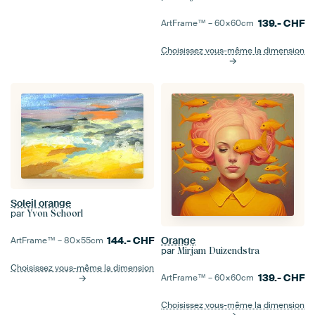
139.-
CHF
ArtFrame™ –
60×60
cm
Choisissez vous-même la dimension
Soleil orange
par
Yvon Schoorl
144.-
CHF
Orange
ArtFrame™ –
80×55
cm
par
Mirjam Duizendstra
Choisissez vous-même la dimension
139.-
CHF
ArtFrame™ –
60×60
cm
Choisissez vous-même la dimension