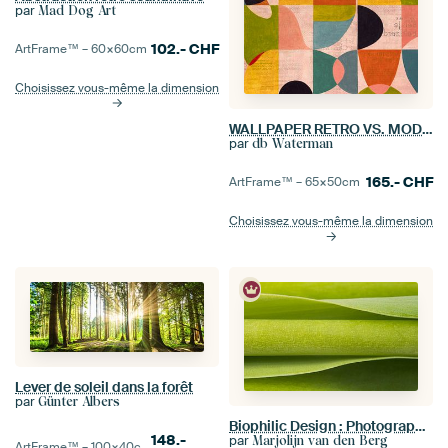
par
Mad Dog Art
102.-
CHF
ArtFrame™ –
60×60
cm
Choisissez vous-même la dimension
WALLPAPER RETRO VS. MODERN
par
db Waterman
165.-
CHF
ArtFrame™ –
65×50
cm
Choisissez vous-même la dimension
Lever de soleil dans la forêt
par
Günter Albers
Biophilic Design : Photographie abstraite : Vert horizontal
148.-
par
Marjolijn van den Berg
ArtFrame™ –
100×40
cm