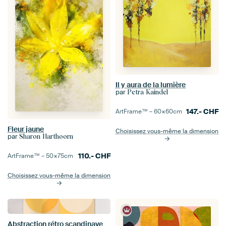
Il y aura de la lumière
par
Petra Kaindel
147.-
CHF
ArtFrame™ –
60×60
cm
Fleur jaune
Choisissez vous-même la dimension
par
Sharon Harthoorn
110.-
CHF
ArtFrame™ –
50×75
cm
Choisissez vous-même la dimension
Abstraction rétro scandinave