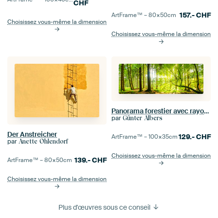
CHF
157.-
CHF
ArtFrame™ –
80×50
cm
Choisissez vous-même la dimension
Choisissez vous-même la dimension
Panorama forestier avec rayons de soleil
par
Günter Albers
Der Anstreicher
129.-
CHF
ArtFrame™ –
100×35
cm
par
Anette Ohlendorf
Choisissez vous-même la dimension
139.-
CHF
ArtFrame™ –
80×50
cm
Choisissez vous-même la dimension
Plus d'œuvres sous ce conseil