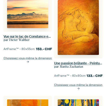
Vue sur le lac de Constance et les Alpes suisses en automne
par
Dieter Walther
153.-
CHF
ArtFrame™ –
80×55
cm
Choisissez vous-même la dimension
Une passion brûlante - Peinture de nu Love couple
par
Marita Zacharias
133.-
CHF
ArtFrame™ –
60×80
cm
Choisissez vous-même la dimension