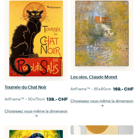
Les oies, Claude Monet
Tournée du Chat Noir
169.-
CHF
ArtFrame™ –
65×80
cm
138.-
CHF
ArtFrame™ –
50×70
cm
Choisissez vous-même la dimension
Choisissez vous-même la dimension