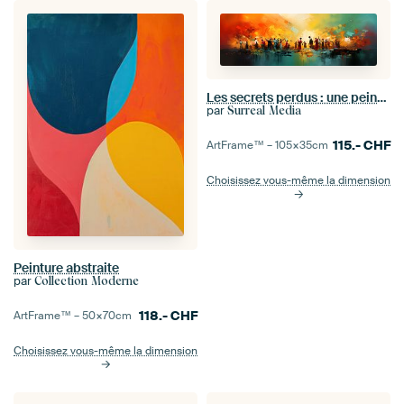
Les secrets perdus : une peinture poétique et colorée inspirée d'un voyage en Afrique
par
Surreal Media
115.-
CHF
ArtFrame™ –
105×35
cm
Choisissez vous-même la dimension
Peinture abstraite
par
Collection Moderne
118.-
CHF
ArtFrame™ –
50×70
cm
Choisissez vous-même la dimension