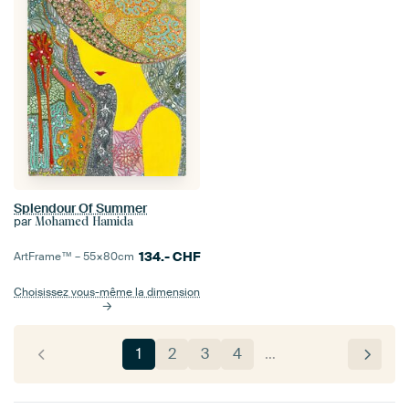
Splendour Of Summer
par
Mohamed Hamida
134.-
CHF
ArtFrame™ –
55×80
cm
Choisissez vous-même la dimension
1
2
3
4
…