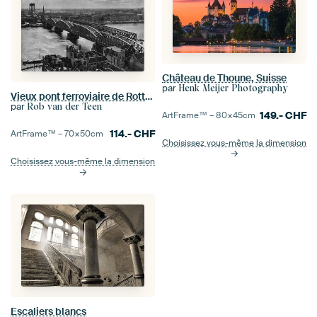
Château de Thoune, Suisse
par
Henk Meijer Photography
Vieux pont ferroviaire de Rotterdam (1952) Noir et blanc
par
Rob van der Teen
149.-
CHF
ArtFrame™ –
80×45
cm
114.-
CHF
ArtFrame™ –
70×50
cm
Choisissez vous-même la dimension
Choisissez vous-même la dimension
Escaliers blancs