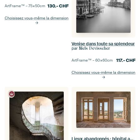
130.-
CHF
ArtFrame™ –
75×50
cm
Choisissez vous-même la dimension
Venise dans toute sa splendeur
par
Niels Devisscher
117.-
CHF
ArtFrame™ –
60×60
cm
Choisissez vous-même la dimension
Lieux abandonnés : hôpital avec vue.