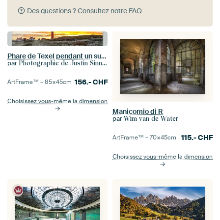
Des questions ?
Consultez notre FAQ
Phare de Texel pendant un superbe coucher de soleil / Phare de Texel pendant un superbe coucher de s
par
Photographie de Justin Sinner (Photographe à Texel)
156.-
CHF
ArtFrame™ –
85×45
cm
Choisissez vous-même la dimension
Manicomio di R
par
Wim van de Water
115.-
CHF
ArtFrame™ –
70×45
cm
Choisissez vous-même la dimension