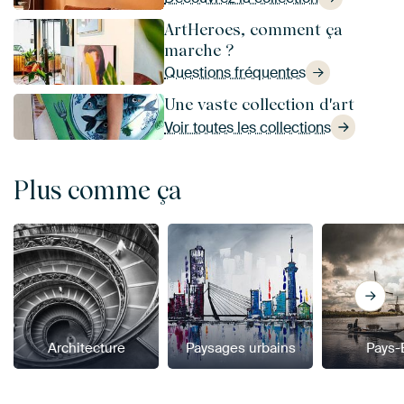
ArtHeroes, comment ça
marche ?
Questions fréquentes
Une vaste collection d'art
Voir toutes les collections
Plus comme ça
Architecture
Paysages urbains
Pays-