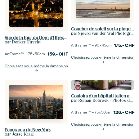
Coucher de soleil sur la plage de Schiermonnikoog en fin de journée
par
Sjoerd van der Wal Photographie
Vue de la tour du Dom d'Utrecht vers la Zadelstraat
par
Donker Utrecht
175.-
CHF
ArtFrame™ –
90×45
cm
159.-
CHF
ArtFrame™ –
75×50
cm
Choisissez vous-même la dimension
Choisissez vous-même la dimension
Couloirs d'un hôpital italien abandonné.
par
Roman Robroek - Photos de bâtiments abandonnés
126.-
CHF
ArtFrame™ –
75×50
cm
Choisissez vous-même la dimension
Panorama de New York
par
Jesse Kraal