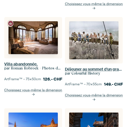
Choisissez vous-même la dimension
Villa abandonnée.
par
Roman Robroek - Photos de bâtiments abandonnés
Déjeuner au sommet d'un gratte-ciel (1932)
par
Colourful History
126.-
CHF
ArtFrame™ –
75×50
cm
149.-
CHF
ArtFrame™ –
70×55
cm
Choisissez vous-même la dimension
Choisissez vous-même la dimension