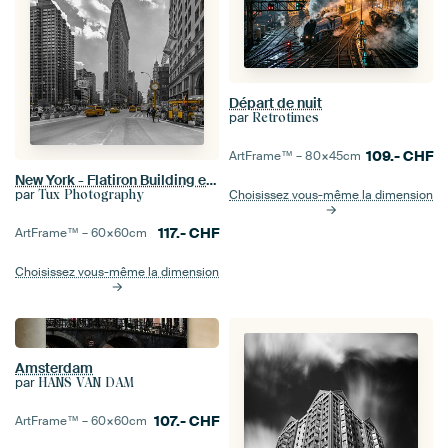
Départ de nuit
par
Retrotimes
109.-
CHF
ArtFrame™ –
80×45
cm
New York - Flatiron Building et Yellow Cabs
par
Tux Photography
Choisissez vous-même la dimension
117.-
CHF
ArtFrame™ –
60×60
cm
Choisissez vous-même la dimension
Amsterdam
par
HANS VAN DAM
107.-
CHF
ArtFrame™ –
60×60
cm