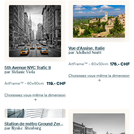
Vue d'Assise, Italie
par
Adelheid Smitt
176.-
CHF
ArtFrame™ –
80×50
cm
5th Avenue NYC Trafic II
par
Melanie Viola
Choisissez vous-même la dimension
119.-
CHF
ArtFrame™ –
60×60
cm
Choisissez vous-même la dimension
Station de métro Ground Zero New York
par
Nynke Altenburg