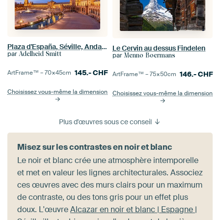
Plaza d'España, Séville, Andalousie, Espagne
Le Cervin au dessus Findelen
par
Adelheid Smitt
par
Menno Boermans
145.-
CHF
ArtFrame™ –
70×45
cm
146.-
CHF
ArtFrame™ –
75×50
cm
Choisissez vous-même la dimension
Choisissez vous-même la dimension
Plus d'œuvres sous ce conseil
Misez sur les contrastes en noir et blanc
Le noir et blanc crée une atmosphère intemporelle
et met en valeur les lignes architecturales. Associez
ces œuvres avec des murs clairs pour un maximum
de contraste, ou des tons gris pour un effet plus
doux. L'œuvre
Alcazar en noir et blanc | Espagne |