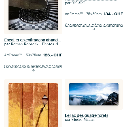
par
OK-ART
134.-
CHF
ArtFrame™ –
75×50
cm
Choisissez vous-même la dimension
Escalier en colimaçon abandonné.
par
Roman Robroek - Photos de bâtiments abandonnés
126.-
CHF
ArtFrame™ –
50×75
cm
Choisissez vous-même la dimension
Le lac des quatre forêts
par
Studio Milaan