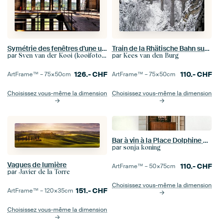
Symétrie des fenêtres d'une usine délabrée
Train de la Rhätische Bahn sur le Landwasserviaduct
par
par
Sven van der Kooi (kooifotografie)
Kees van den Burg
126.-
CHF
110.-
CHF
ArtFrame™ –
75×50
cm
ArtFrame™ –
75×50
cm
Choisissez vous-même la dimension
Choisissez vous-même la dimension
Bar à vin à la Place Dolphine Paris - Photo print vintage cafe
par
sonja koning
Vagues de lumière
110.-
CHF
ArtFrame™ –
50×75
cm
par
Javier de la Torre
Choisissez vous-même la dimension
151.-
CHF
ArtFrame™ –
120×35
cm
Choisissez vous-même la dimension