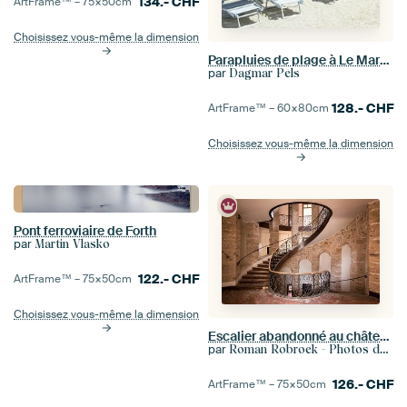
134.-
CHF
ArtFrame™ –
75×50
cm
Choisissez vous-même la dimension
Parapluies de plage à Le Marche, Italie - Photographie de voyage
par
Dagmar Pels
128.-
CHF
ArtFrame™ –
60×80
cm
Choisissez vous-même la dimension
Pont ferroviaire de Forth
par
Martin Vlasko
122.-
CHF
ArtFrame™ –
75×50
cm
Choisissez vous-même la dimension
Escalier abandonné au château.
par
Roman Robroek - Photos de bâtiments abandonnés
126.-
CHF
ArtFrame™ –
75×50
cm