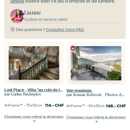
Séville
illustre bien ce jeu d'ombres et de lumière.
Lianne
Styliste et service client
Des questions ?
Consultez notre FAQ
Lost Place - Villa "au coin de la rue
Vue magique.
par
Carina Buchspies
par
Roman Robroek - Photos de bâtiments abandonnés
114.-
CHF
ArtFrame™ –
75×50
cm
148.-
CHF
ArtFrame™ –
80×55
cm
Choisissez vous-même la dimension
Choisissez vous-même la dimension