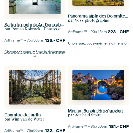
Panorama alpin des Dolomites dans la lumière ensoleillée de l'automne
par
Voss photographie
Salle de contrôle Art Déco abandonnée.
par
Roman Robroek - Photos de bâtiments abandonnés
223.-
CHF
ArtFrame™ –
90×45
cm
126.-
CHF
ArtFrame™ –
75×50
cm
Choisissez vous-même la dimension
Choisissez vous-même la dimension
Mostar, Bosnie-Herzégovine
Chambre de jardin
par
Adelheid Smitt
par
Wim van de Water
181.-
CHF
ArtFrame™ –
85×50
cm
122.-
CHF
ArtFrame™ –
75×50
cm