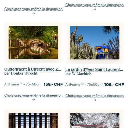
Choisissez vous-même la dimension
Choisissez vous-même la dimension
Oudegracht à Utrecht avec Zandbrug
Le jardin d'Yves Saint Laurent, le Jardin Majorelle, à Marrakech, au Maroc.
par
par
Donker Utrecht
W Machiels
159.-
CHF
106.-
CHF
ArtFrame™ –
75×50
cm
ArtFrame™ –
75×50
cm
Choisissez vous-même la dimension
Choisissez vous-même la dimension