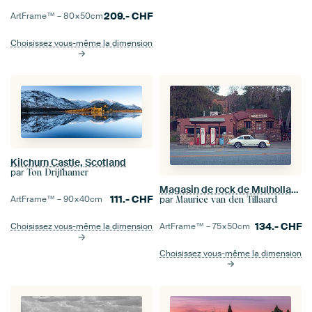
209.-
CHF
ArtFrame™ –
80×50
cm
Choisissez vous-même la dimension
Kilchurn Castle, Scotland
par
Ton Drijfhamer
Magasin de rock de Mulholland avec le NéerlandaisPhotos | Magnus 911
111.-
CHF
par
ArtFrame™ –
90×40
cm
Maurice van den Tillaard
134.-
CHF
ArtFrame™ –
75×50
cm
Choisissez vous-même la dimension
Choisissez vous-même la dimension