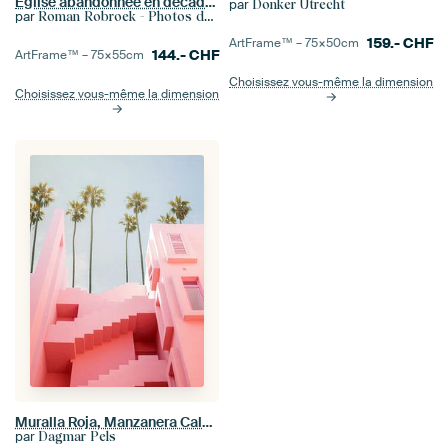
Église abandonnée en décadence.
par
Donker Utrecht
par
Roman Robroek - Photos de bâtiments abandonnés
159.-
CHF
ArtFrame™ –
75×50
cm
144.-
CHF
ArtFrame™ –
75×55
cm
Choisissez vous-même la dimension
Choisissez vous-même la dimension
Muralla Roja, Manzanera Calpe, Espagne Photographie de voyage
par
Dagmar Pels