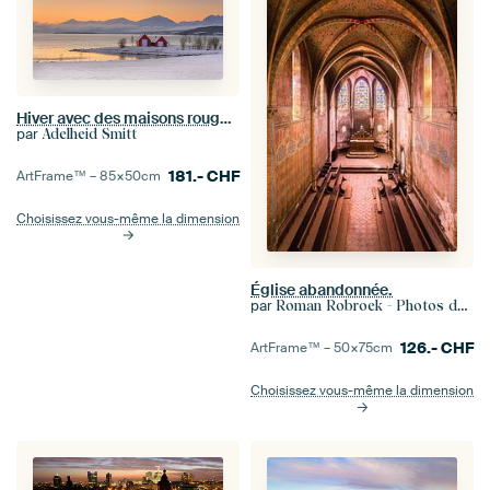
Hiver avec des maisons rouges en Norvège
par
Adelheid Smitt
181.-
CHF
ArtFrame™ –
85×50
cm
Choisissez vous-même la dimension
Église abandonnée.
par
Roman Robroek - Photos de bâtiments abandonnés
126.-
CHF
ArtFrame™ –
50×75
cm
Choisissez vous-même la dimension