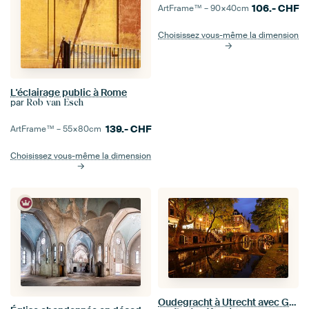
106.-
CHF
ArtFrame™ –
90×40
cm
Choisissez vous-même la dimension
L'éclairage public à Rome
par
Rob van Esch
139.-
CHF
ArtFrame™ –
55×80
cm
Choisissez vous-même la dimension
Oudegracht à Utrecht avec Gaardbrug