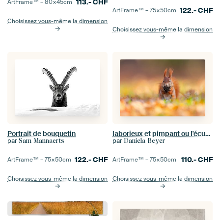
113.-
CHF
ArtFrame™ –
80×45
cm
122.-
CHF
ArtFrame™ –
75×50
cm
Choisissez vous-même la dimension
Choisissez vous-même la dimension
Portrait de bouquetin
laborieux et pimpant ou l'écureuil laborieux
par
par
Sam Mannaerts
Daniela Beyer
122.-
CHF
110.-
CHF
ArtFrame™ –
75×50
cm
ArtFrame™ –
75×50
cm
Choisissez vous-même la dimension
Choisissez vous-même la dimension