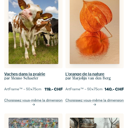
Vaches dans la prairie
L'orange de la nature
par
par
Menno Schaefer
Marjolijn van den Berg
119.-
CHF
140.-
CHF
ArtFrame™ –
50×75
cm
ArtFrame™ –
50×75
cm
Choisissez vous-même la dimension
Choisissez vous-même la dimension