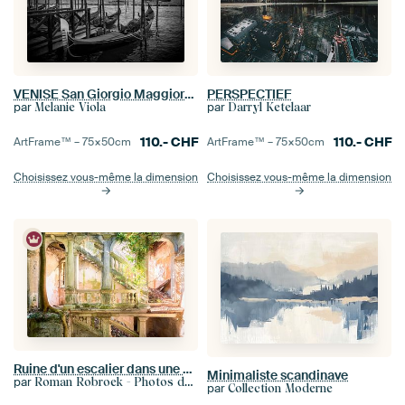
VENISE San Giorgio Maggiore noir et blanc
PERSPECTIEF
par
par
Melanie Viola
Darryl Ketelaar
110.-
CHF
110.-
CHF
ArtFrame™ –
75×50
cm
ArtFrame™ –
75×50
cm
Choisissez vous-même la dimension
Choisissez vous-même la dimension
Ruine d'un escalier dans une villa abandonnée.
Minimaliste scandinave
par
Roman Robroek - Photos de bâtiments abandonnés
par
Collection Moderne