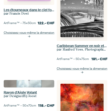
Les étourneaux dans le ciel forment un cœur
par
Francis Dost
122.-
CHF
ArtFrame™ –
75×50
cm
Choisissez vous-même la dimension
Caribbean Summer en noir et blanc
par
Manfred Voss, Photographie Noir et Blanc
191.-
CHF
ArtFrame™ –
50×75
cm
Choisissez vous-même la dimension
Rayon d'Aigle Volant
par
DesignedByJoost
118.-
CHF
ArtFrame™ –
50×70
cm