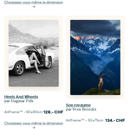
Choisissez vous-même la dimension
Heels And Wheels
par
Dagmar Pels
Son royaume
par
Sven Broeckx
128.-
CHF
ArtFrame™ –
60×80
cm
134.-
CHF
ArtFrame™ –
50×75
cm
Choisissez vous-même la dimension