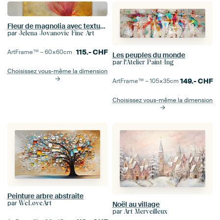
Fleur de magnolia avec texture abstraite peinte en doré.
par
Jelena Jovanovic Fine Art
115.-
CHF
ArtFrame™ –
60×60
cm
Les peuples du monde
par
l'Atelier Paint-Ing
Choisissez vous-même la dimension
149.-
CHF
ArtFrame™ –
105×35
cm
Choisissez vous-même la dimension
Peinture arbre abstraite
par
WeLoveArt
Noël au village
par
Art Merveilleux