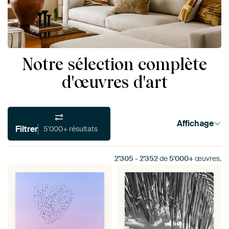
Notre sélection complète
d'œuvres d'art
Affichage
Filtrer
5'000+ résultats
2'305
-
2'352
de
5'000+
œuvres.