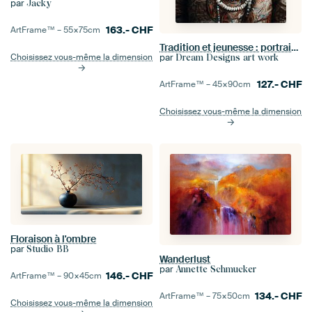
par
Jacky
163.-
CHF
ArtFrame™ –
55×75
cm
Tradition et jeunesse : portrait d'un enfant asiatique en costume mongol
par
Choisissez vous-même la dimension
Dream Designs art work
127.-
CHF
ArtFrame™ –
45×90
cm
Choisissez vous-même la dimension
Floraison à l'ombre
par
Studio BB
Wanderlust
par
Annette Schmucker
146.-
CHF
ArtFrame™ –
90×45
cm
134.-
CHF
ArtFrame™ –
75×50
cm
Choisissez vous-même la dimension