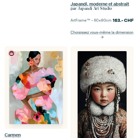
Japandi, moderne et abstrait
par
Japandi Art Studio
163.-
CHF
ArtFrame™ –
60×80
cm
Choisissez vous-même la dimension
Carmen