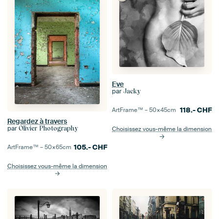
Eve
par
Jacky
118.-
CHF
ArtFrame™ –
50×45
cm
Regardez à travers
par
Olivier Photography
Choisissez vous-même la dimension
105.-
CHF
ArtFrame™ –
50×65
cm
Choisissez vous-même la dimension