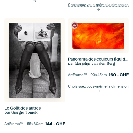
Choisissez vous-même la dimension
Panorama des couleurs liquides (rouge, orange et jaune)
par
Marjolijn van den Berg
160.-
CHF
ArtFrame™ –
90×45
cm
Choisissez vous-même la dimension
Le Goût des autres
par
Giorgio Toniolo
144.-
CHF
ArtFrame™ –
55×80
cm