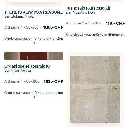
Tu me fais tout ressentir
THERE IS ALWAYS A REASON TO SMILE
par
Maarten Léon
par
Melanie Viola
118.-
CHF
ArtFrame™ –
50×70
cm
106.-
CHF
ArtFrame™ –
50×75
cm
Choisissez vous-même la dimension
Choisissez vous-même la dimension
Organique et abstrait 10
par
Vitor Costa
133.-
CHF
ArtFrame™ –
60×80
cm
Choisissez vous-même la dimension