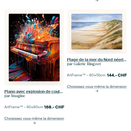
Plage de la mer du Nord néerlandaise avec des têtes de pieux et des dunes - Aquarelle de Hans sturri
par
Galerie Ringoot
144.-
CHF
ArtFrame™ –
80×55
cm
Choisissez vous-même la dimension
Piano avec explosion de couleurs
par
Imagine
168.-
CHF
ArtFrame™ –
60×80
cm
Choisissez vous-même la dimension