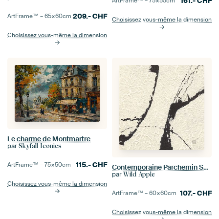
161.-
CHF
ArtFrame™ –
75×55
cm
209.-
CHF
ArtFrame™ –
65×60
cm
Choisissez vous-même la dimension
Choisissez vous-même la dimension
Le charme de Montmartre
par
Skyfall Iconics
115.-
CHF
ArtFrame™ –
75×50
cm
Contemporaine Parchemin Square I, Chris Paschke
par
Wild Apple
Choisissez vous-même la dimension
107.-
CHF
ArtFrame™ –
60×60
cm
Choisissez vous-même la dimension