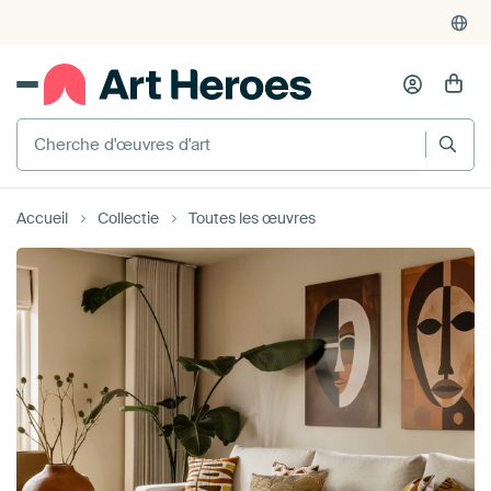
4'952
critiques
(4.8/5)
375'000+ murs vides remplis
Cherche d'œuvres d'art
Accueil
Collectie
Toutes les œuvres