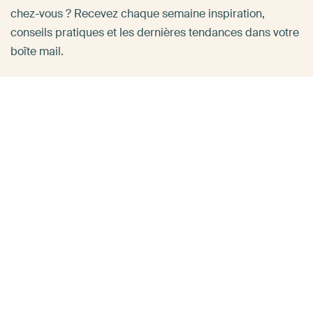
chez-vous ? Recevez chaque semaine inspiration,
conseils pratiques et les dernières tendances dans votre
boîte mail.
Adresse e-mail
*
Oui, envoyez-moi des conseils !
Vous avez une question concernant
votre commande ou nos produits ?
Notre équipe est à votre disposition et se fera un plaisir
de vous aider !