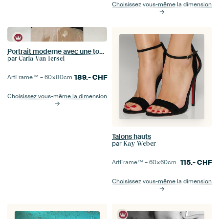
Choisissez vous-même la dimension
Portrait moderne avec une touche chic
par
Carla Van Iersel
189.-
CHF
ArtFrame™ –
60×80
cm
Choisissez vous-même la dimension
Talons hauts
par
Kay Weber
115.-
CHF
ArtFrame™ –
60×60
cm
Choisissez vous-même la dimension