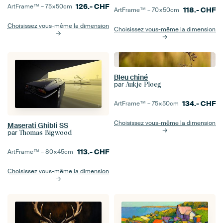
126.-
CHF
ArtFrame™ –
75×50
cm
118.-
CHF
ArtFrame™ –
70×50
cm
Choisissez vous-même la dimension
Choisissez vous-même la dimension
Bleu chiné
par
Aukje Ploeg
134.-
CHF
ArtFrame™ –
75×50
cm
Choisissez vous-même la dimension
Maserati Ghibli SS
par
Thomas Bigwood
113.-
CHF
ArtFrame™ –
80×45
cm
Choisissez vous-même la dimension