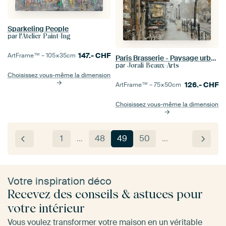
Sparkeling People
par
l'Atelier Paint-Ing
147.-
CHF
ArtFrame™ –
105×35
cm
Paris Brasserie - Paysage urbain romantique
par
Jorali Beaux-Arts
Choisissez vous-même la dimension
126.-
CHF
ArtFrame™ –
75×50
cm
Choisissez vous-même la dimension
1
…
48
49
50
…
Votre inspiration déco
Recevez des conseils & astuces pour
votre intérieur
Vous voulez transformer votre maison en un véritable