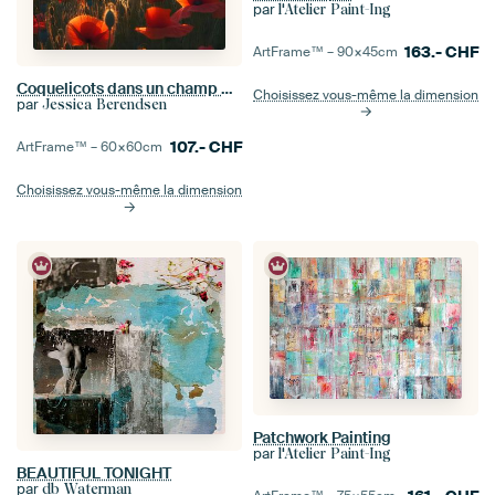
par
l'Atelier Paint-Ing
163.-
CHF
ArtFrame™ –
90×45
cm
Coquelicots dans un champ de coquelicots
Choisissez vous-même la dimension
par
Jessica Berendsen
107.-
CHF
ArtFrame™ –
60×60
cm
Choisissez vous-même la dimension
Patchwork Painting
par
l'Atelier Paint-Ing
BEAUTIFUL TONIGHT
par
db Waterman