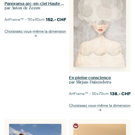
Panorama arc-en-ciel Haute Veluwe
par
Anton de Zeeuw
152.-
CHF
ArtFrame™ –
110×40
cm
Choisissez vous-même la dimension
En pleine conscience
par
Mirjam Duizendstra
138.-
CHF
ArtFrame™ –
50×70
cm
Choisissez vous-même la dimension