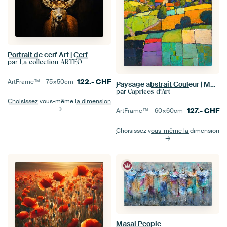
Portrait de cerf Art | Cerf
par
La collection ARTEO
122.-
CHF
ArtFrame™ –
75×50
cm
Paysage abstrait Couleur | Mosaïque Champs Horizon
par
Caprices d'Art
Choisissez vous-même la dimension
127.-
CHF
ArtFrame™ –
60×60
cm
Choisissez vous-même la dimension
Masai People