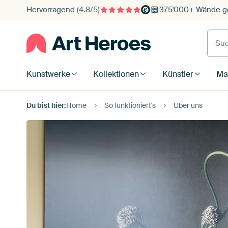
Hervorragend
(4.8/5)
375'000+ Wände ge
Such
Kunstwerke
Kollektionen
Künstler
Mat
Du bist hier:
Home
So funktioniert's
Über uns