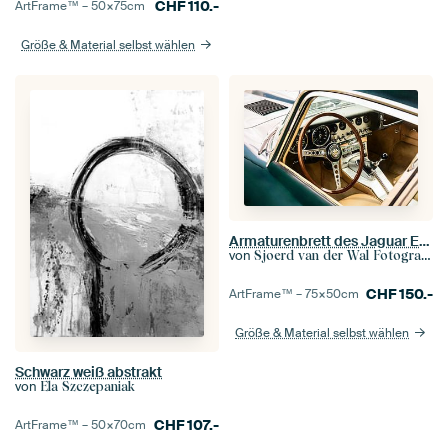
CHF
110.-
ArtFrame™ –
50×75
cm
Größe & Material selbst wählen
Armaturenbrett des Jaguar E-Type
von
Sjoerd van der Wal Fotografie
CHF
150.-
ArtFrame™ –
75×50
cm
Größe & Material selbst wählen
Schwarz weiß abstrakt
von
Ela Szczepaniak
CHF
107.-
ArtFrame™ –
50×70
cm