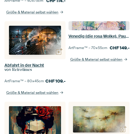
CHF
114.-
ArtFrame™ –
40×75
cm
Größe & Material selbst wählen
Venedig (die rosa Wolke), Paul Signac
CHF
149.-
ArtFrame™ –
70×55
cm
Größe & Material selbst wählen
Abfahrt in der Nacht
von
Retrotimes
CHF
109.-
ArtFrame™ –
80×45
cm
Größe & Material selbst wählen