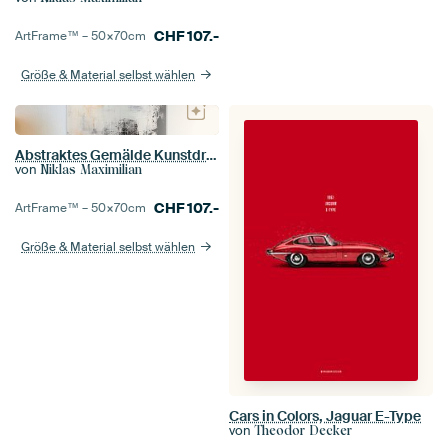
CHF
107.-
ArtFrame™ –
50×70
cm
Größe & Material selbst wählen
Abstraktes Gemälde Kunstdruck Modern Schwarz Weiß
von
Niklas Maximilian
CHF
107.-
ArtFrame™ –
50×70
cm
Größe & Material selbst wählen
Cars in Colors, Jaguar E-Type
von
Theodor Decker