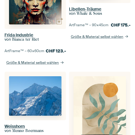
Libellen-Träume
von
Whale & Sons
CHF
175.-
ArtFrame™ –
90×45
cm
Frida Industrie
Größe & Material selbst wählen
von
Bianca ter Riet
CHF
123.-
ArtFrame™ –
60×60
cm
Größe & Material selbst wählen
Weisshorn
von
Menno Boermans