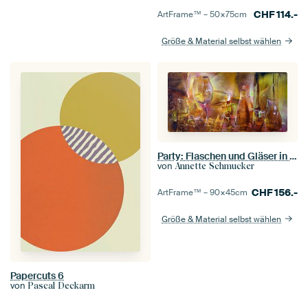
CHF
114.-
ArtFrame™ –
50×75
cm
Größe & Material selbst wählen
Party: Flaschen und Gläser in rot und gold
von
Annette Schmucker
CHF
156.-
ArtFrame™ –
90×45
cm
Größe & Material selbst wählen
Papercuts 6
von
Pascal Deckarm