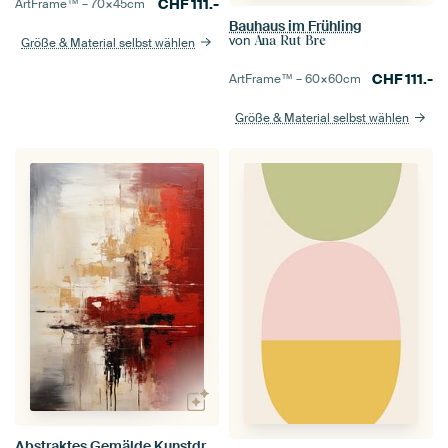
CHF
111.-
ArtFrame™ –
70×45
cm
Bauhaus im Frühling
von
Ana Rut Bre
Größe & Material selbst wählen
CHF
111.-
ArtFrame™ –
60×60
cm
Größe & Material selbst wählen
Abstraktes Gemälde Kunstdruck Modern Rot, Gelb und Weiß