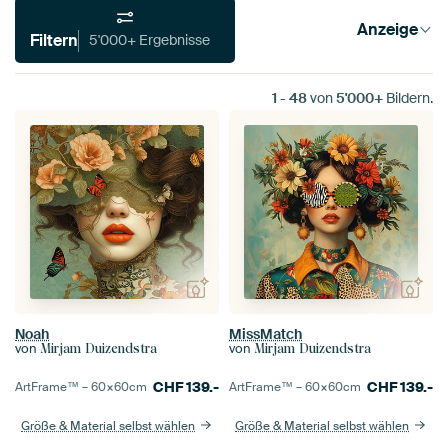
Anzeige
Filtern
5'000+ Ergebnisse
1
-
48
von
5'000+
Bildern.
Noah
MissMatch
von
von
Mirjam Duizendstra
Mirjam Duizendstra
CHF
139.-
CHF
139.-
ArtFrame™ –
60×60
cm
ArtFrame™ –
60×60
cm
Größe & Material selbst wählen
Größe & Material selbst wählen