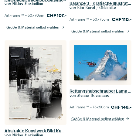
Balance 3 - grafische Illustration in sanften Farben
von
Niklas Maximilian
von
Kim Karol / Ohkimiko
CHF
107.-
ArtFrame™ –
50×70
cm
CHF
110.-
ArtFrame™ –
50×75
cm
Größe & Material selbst wählen
Größe & Material selbst wählen
Rettungshubschrauber Lama und Matterhorn
von
Menno Boermans
CHF
146.-
ArtFrame™ –
75×50
cm
Größe & Material selbst wählen
Abstrakte Kunstwerk Bild Kunstdruck Gemälde Schwarz Weiß
von
Niklas Maximilian