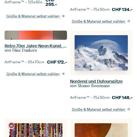
CHF
ArtFrame™ –
125×60
cm
255.-
CHF
134.-
ArtFrame™ –
75×50
cm
Größe & Material selbst wählen
Größe & Material selbst wählen
Retro 70er Jahre Neon Kunst. Abstrakter Farbverlauf in Orange und Pink
von
Dina Dankers
CHF
172.-
ArtFrame™ –
55×70
cm
Größe & Material selbst wählen
Nordend und Dufourspitze
von
Menno Boermans
CHF
146.-
ArtFrame™ –
75×50
cm
Größe & Material selbst wählen