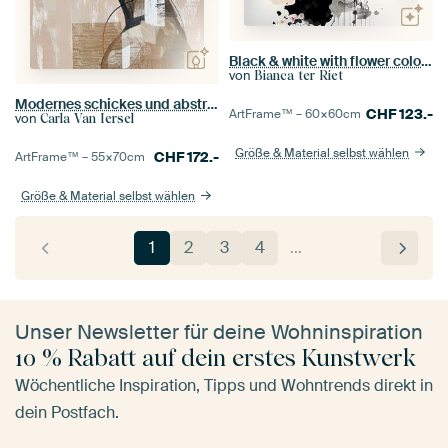
Black & white with flower colour splash
von
Bianca ter Riet
Modernes schickes und abstraktes Porträt in Erdtönen
CHF
123.-
ArtFrame™ –
60×60
cm
von
Carla Van Iersel
Größe & Material selbst wählen
CHF
172.-
ArtFrame™ –
55×70
cm
Größe & Material selbst wählen
1
2
3
4
…
Unser Newsletter für deine Wohninspiration
10 % Rabatt auf dein erstes Kunstwerk
Wöchentliche Inspiration, Tipps und Wohntrends direkt in
dein Postfach.