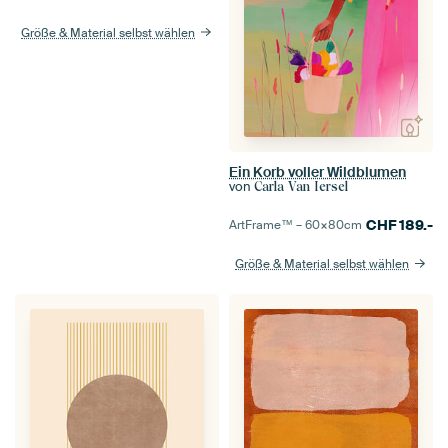
Größe & Material selbst wählen
Ein Korb voller Wildblumen
von
Carla Van Iersel
CHF
189.-
ArtFrame™ –
60×80
cm
Größe & Material selbst wählen