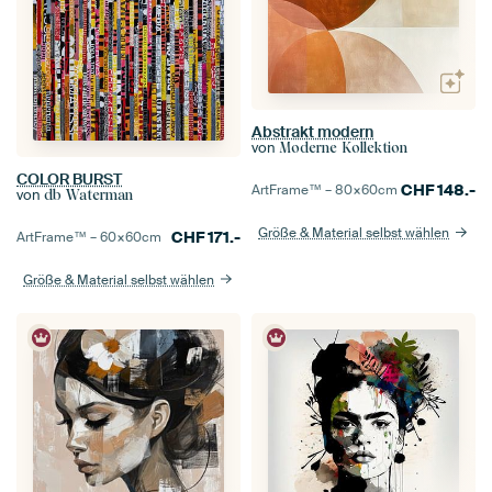
Abstrakt modern
von
Moderne Kollektion
COLOR BURST
CHF
148.-
ArtFrame™ –
80×60
cm
von
db Waterman
Größe & Material selbst wählen
CHF
171.-
ArtFrame™ –
60×60
cm
Größe & Material selbst wählen