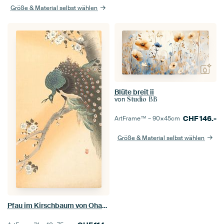
Größe & Material selbst wählen
Blüte breit ii
von
Studio BB
CHF
146.-
ArtFrame™ –
90×45
cm
Größe & Material selbst wählen
Pfau im Kirschbaum von Ohara Koson