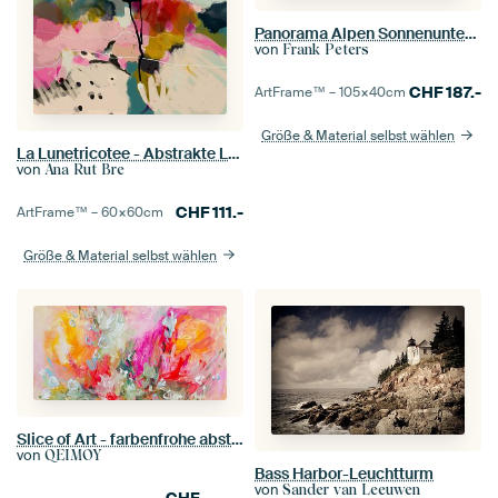
Panorama Alpen Sonnenuntergang
von
Frank Peters
CHF
187.-
ArtFrame™ –
105×40
cm
Größe & Material selbst wählen
La Lunetricotee - Abstrakte Landschaft
von
Ana Rut Bre
CHF
111.-
ArtFrame™ –
60×60
cm
Größe & Material selbst wählen
Slice of Art - farbenfrohe abstrakte Malerei
von
QEIMOY
Bass Harbor-Leuchtturm
von
Sander van Leeuwen