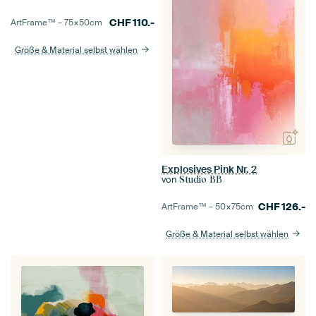
CHF
110.-
ArtFrame™ –
75×50
cm
Größe & Material selbst wählen
Explosives Pink Nr. 2
von
Studio BB
CHF
126.-
ArtFrame™ –
50×75
cm
Größe & Material selbst wählen