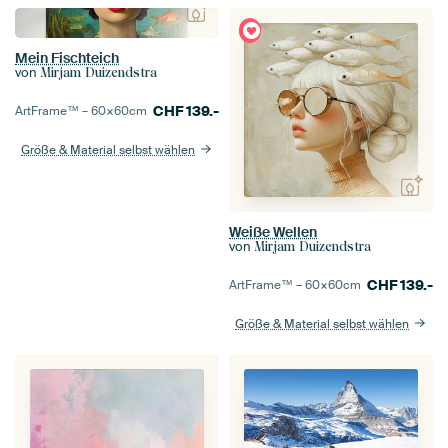
Mein Fischteich
von
Mirjam Duizendstra
CHF
139.-
ArtFrame™ –
60×60
cm
Größe & Material selbst wählen
Weiße Wellen
von
Mirjam Duizendstra
CHF
139.-
ArtFrame™ –
60×60
cm
Größe & Material selbst wählen