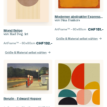
Moderner abstrakter Expressionismus. Rosa und Gelb auf Orange.
von
Dina Dankers
CHF
151.-
ArtFrame™ –
60×60
cm
Mond Beige
von
Mad Dog Art
Größe & Material selbst wählen
CHF
132.-
ArtFrame™ –
60×80
cm
Größe & Material selbst wählen
Benzin - Edward Hopper