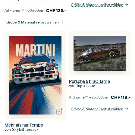
Größe & Material selbst wählen
CHF
139.-
ArtFrame™ –
60×60
cm
Größe & Material selbst wählen
Porsche 911 SC Targa
von
Ingo Laue
CHF
118.-
ArtFrame™ –
75×50
cm
Größe & Material selbst wählen
Mehr als nur Tempo
von
Skyfall Iconics