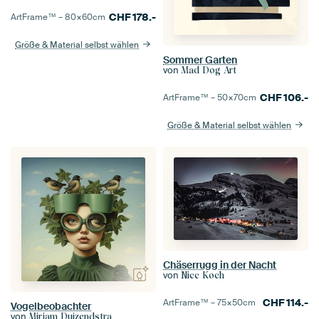
CHF
178.-
ArtFrame™ –
80×60
cm
Größe & Material selbst wählen
Sommer Garten
von
Mad Dog Art
CHF
106.-
ArtFrame™ –
50×70
cm
Größe & Material selbst wählen
Chäserrugg in der Nacht
von
Nicc Koch
CHF
114.-
ArtFrame™ –
75×50
cm
Vogelbeobachter
von
Mirjam Duizendstra