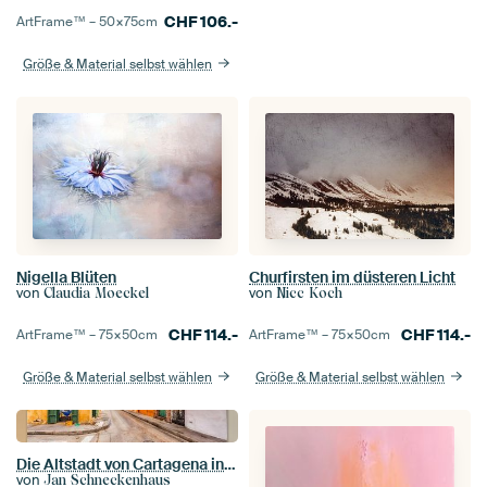
CHF
106.-
ArtFrame™ –
50×75
cm
Größe & Material selbst wählen
Nigella Blüten
Churfirsten im düsteren Licht
von
von
Claudia Moeckel
Nicc Koch
CHF
114.-
CHF
114.-
ArtFrame™ –
75×50
cm
ArtFrame™ –
75×50
cm
Größe & Material selbst wählen
Größe & Material selbst wählen
Die Altstadt von Cartagena in Kolumbien
von
Jan Schneckenhaus