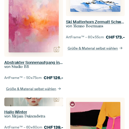
Ski Matterhorn Zermatt Schweiz
von
Menno Boermans
CHF
173.-
ArtFrame™ –
80×55
cm
Größe & Material selbst wählen
Abstrakter Sonnenaufgang in Pastell Nr. 1
von
Studio BB
CHF
126.-
ArtFrame™ –
50×75
cm
Größe & Material selbst wählen
Hallo Winter
von
Mirjam Duizendstra
CHF
139.-
ArtFrame™ –
60×60
cm