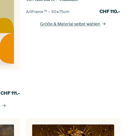
CHF
110.-
ArtFrame™ –
50×75
cm
Größe & Material selbst wählen
CHF
111.-
n