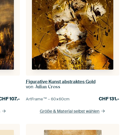
Figurative Kunst abstraktes Gold
von
Julian Cross
CHF
107.-
CHF
131.-
ArtFrame™ –
60×60
cm
n
Größe & Material selbst wählen