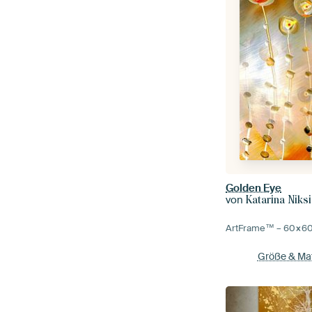
Golden Eye
von
Katarina Niks
ArtFrame™ –
60×6
Größe & Mat