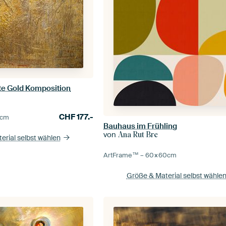
te Gold Komposition
CHF
177.-
cm
Bauhaus im Frühling
von
Ana Rut Bre
erial selbst wählen
ArtFrame™ –
60×60
cm
Größe & Material selbst wähle