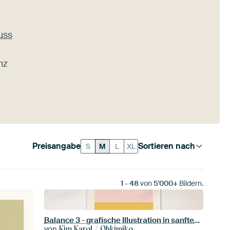
uss
nz
Preisangabe
Sortieren nach
S
M
L
XL
1
-
48
von
5'000+
Bildern.
Balance 3 - grafische Illustration in sanften Farben
von
Kim Karol / Ohkimiko