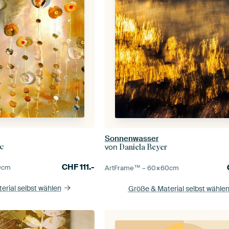
Sonnenwasser
ic
von
Daniela Beyer
CHF
111.-
0
cm
ArtFrame™ –
60×60
cm
erial selbst wählen
Größe & Material selbst wähle