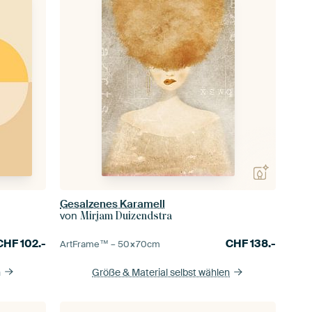
Gesalzenes Karamell
von
Mirjam Duizendstra
CHF
102.-
CHF
138.-
ArtFrame™ –
50×70
cm
n
Größe & Material selbst wählen