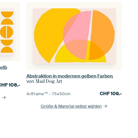
Gelb
Abstraktion in modernen gelben Farben
von
Mad Dog Art
CHF
108.-
CHF
109.-
ArtFrame™ –
75×50
cm
n
Größe & Material selbst wählen