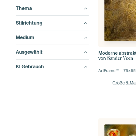
Thema
Stilrichtung
Medium
Ausgewählt
Moderne abstrak
von
Sander Veen
KI Gebrauch
ArtFrame™ –
75×55
Größe & Mat