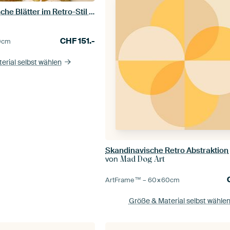
Abstrakte botanische Blätter im Retro-Stil in Gold, Gelb, Braun und Rost
CHF
151.-
0
cm
erial selbst wählen
Skandinavische Retro Abstraktion
von
Mad Dog Art
ArtFrame™ –
60×60
cm
Größe & Material selbst wähle