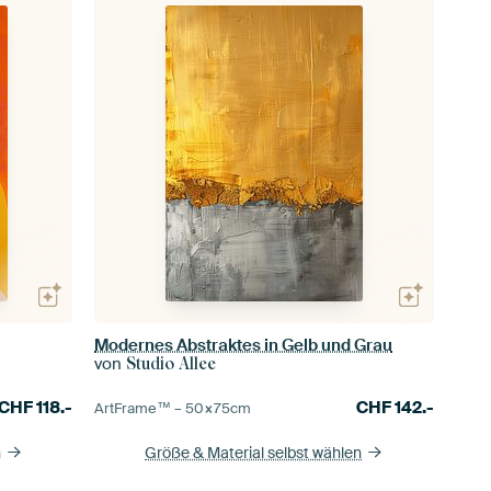
Modernes Abstraktes in Gelb und Grau
von
Studio Allee
CHF
118.-
CHF
142.-
ArtFrame™ –
50×75
cm
n
Größe & Material selbst wählen