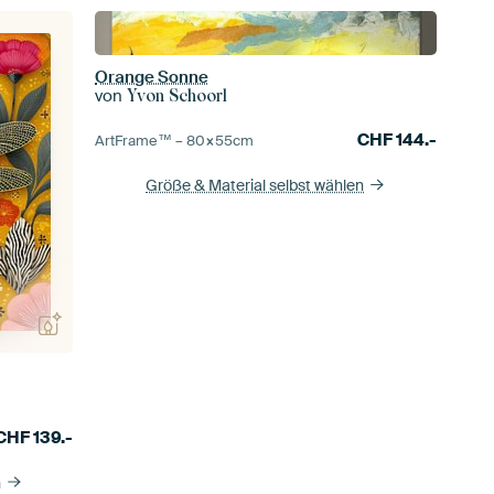
Orange Sonne
von
Yvon Schoorl
CHF
144.-
ArtFrame™ –
80×55
cm
Größe & Material selbst wählen
CHF
139.-
n