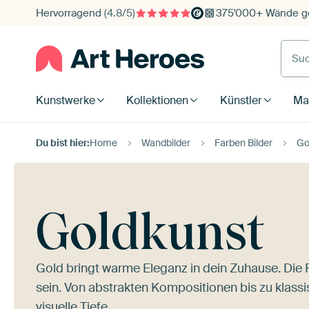
Hervorragend
(4.8/5)
375'000+ Wände ge
Such
Kunstwerke
Kollektionen
Künstler
Mat
Du bist hier:
Home
Wandbilder
Farben Bilder
Go
Goldkunst
Gold bringt warme Eleganz in dein Zuhause. Die Fa
sein. Von abstrakten Kompositionen bis zu klas
visuelle Tiefe.