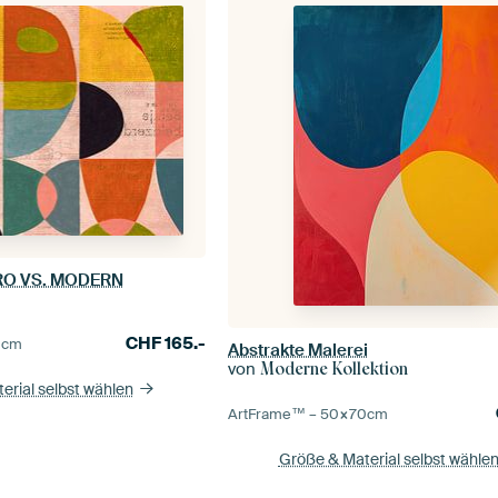
RO VS. MODERN
CHF
165.-
0
cm
Abstrakte Malerei
von
Moderne Kollektion
erial selbst wählen
ArtFrame™ –
50×70
cm
Größe & Material selbst wähle