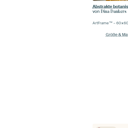
von
Dina Dankers
ArtFrame™ –
60×6
Größe & Mat