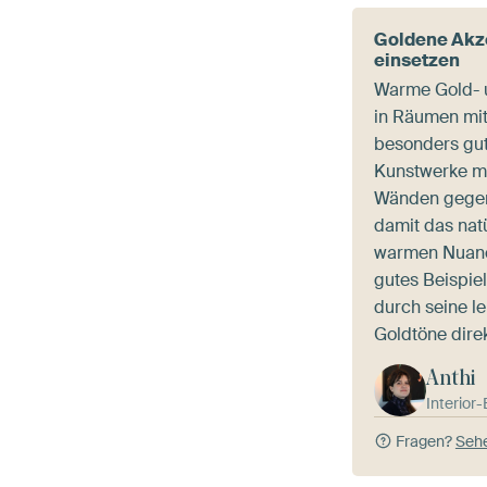
Goldene Akze
einsetzen
Warme Gold- 
in Räumen mit 
besonders gut 
Kunstwerke mi
Wänden gegen
damit das natü
warmen Nuance
gutes Beispiel
durch seine l
Goldtöne direk
Anthi
Interior
Fragen?
Sehe