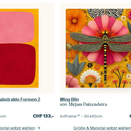
Wing Blin
abstrakte Formen 2
von
Mirjam Duizendstra
CHF
133.-
ArtFrame™ –
60×60
cm
0
cm
Größe & Material selbst wähle
erial selbst wählen