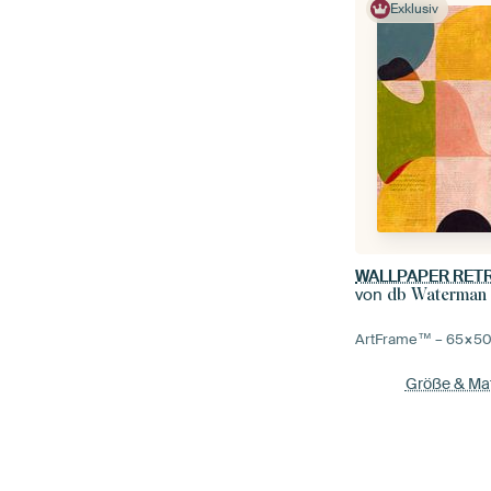
Exklusiv
WALLPAPER RET
von
db Waterman
ArtFrame™ –
65×5
Größe & Mat