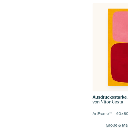
Ausdrucksstarke 
von
Vitor Costa
ArtFrame™ –
60×8
Größe & Mat