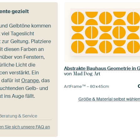
nte gezielt
und Gelbtöne kommen
viel Tageslicht
zur Geltung. Platziere
t diesen Farben an
über von Fenstern,
rliche Licht die
Abstrakte Bauhaus Geometrie in 
n verstärkt. Ein
von
Mad Dog Art
 dafür ist
Orange
, das
ArtFrame™ –
80×45
cm
euchtenden Gelb- und
t ins Auge fällt.
Größe & Material selbst wähle
-Beratung & Service
n Sie sich unsere FAQ an