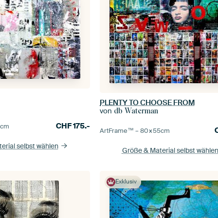
PLENTY TO CHOOSE FROM
von
db Waterman
CHF
175.-
0
cm
ArtFrame™ –
80×55
cm
erial selbst wählen
Größe & Material selbst wähle
Exklusiv