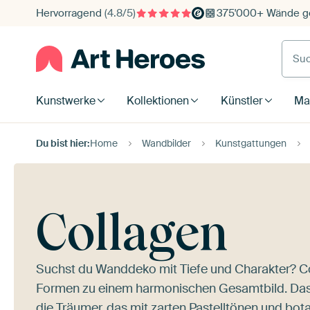
Hervorragend
(4.8/5)
375'000+ Wände ge
Such
Kunstwerke
Kollektionen
Künstler
Mat
Du bist hier:
Home
Wandbilder
Kunstgattungen
Collagen
Suchst du Wanddeko mit Tiefe und Charakter? Co
Formen zu einem harmonischen Gesamtbild. Das E
die Träumer
, das mit zarten Pastelltönen und bo