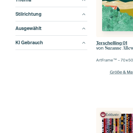
Stilrichtung
Ausgewählt
KI Gebrauch
Terschelling 01
von
Suzanne Allew
ArtFrame™ –
70×5
Größe & Mat
Exklusiv