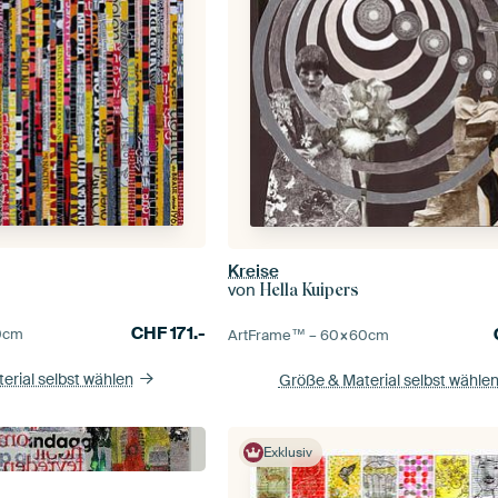
Kreise
von
Hella Kuipers
CHF
171.-
0
cm
ArtFrame™ –
60×60
cm
erial selbst wählen
Größe & Material selbst wähle
Exklusiv