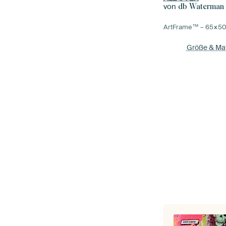
von
db Waterman
ArtFrame™ –
65×5
Größe & Mat