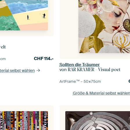
elt
CHF
114.-
0
cm
Sollten die Träumer
von
RAR KRAMER - Visual poet
erial selbst wählen
ArtFrame™ –
50×75
cm
Größe & Material selbst wähle