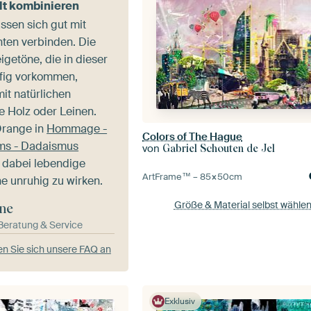
lt kombinieren
ssen sich gut mit
ten verbinden. Die
getöne, die in dieser
ufig vorkommen,
it natürlichen
e Holz oder Leinen.
Orange in
Hommage -
Colors of The Hague
ams - Dadaismus
von
Gabriel Schouten de Jel
 dabei lebendige
ArtFrame™ –
85×50
cm
e unruhig zu wirken.
Größe & Material selbst wähle
ne
-Beratung & Service
n Sie sich unsere FAQ an
Exklusiv