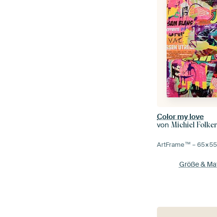
Color my love
von
Michiel Folke
ArtFrame™ –
65×5
Größe & Mat