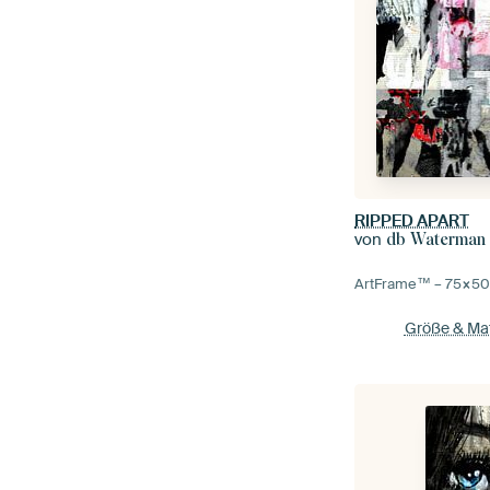
RIPPED APART
von
db Waterman
ArtFrame™ –
75×5
Größe & Mat