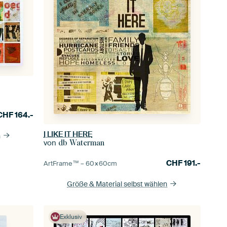
CHF
164.-
I LIKE IT HERE
n
von
db Waterman
CHF
191.-
ArtFrame™ –
60×60
cm
Größe & Material selbst wählen
Exklusiv