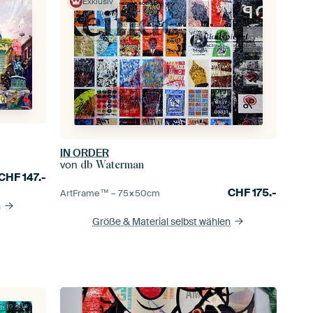
Exklusiv
IN ORDER
von
db Waterman
CHF
147.-
CHF
175.-
ArtFrame™ –
75×50
cm
n
Größe & Material selbst wählen