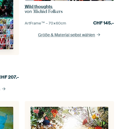
Wild thoughts
von
Michiel Folkers
CHF
145.-
ArtFrame™ –
70×60
cm
Größe & Material selbst wählen
CHF
207.-
n