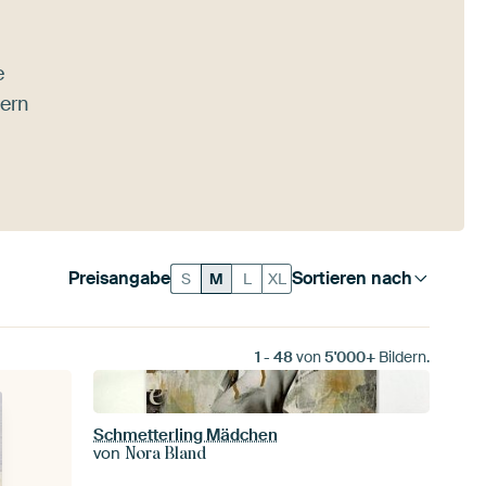
e
fern
Preisangabe
Sortieren nach
S
M
L
XL
1
-
48
von
5'000+
Bildern.
Schmetterling Mädchen
von
Nora Bland