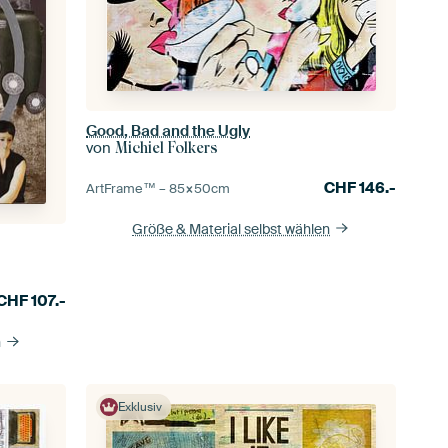
Good, Bad and the Ugly
von
Michiel Folkers
CHF
146.-
ArtFrame™ –
85×50
cm
Größe & Material selbst wählen
CHF
107.-
n
Exklusiv