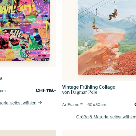
rs
Vintage Frühling Collage
CHF
119.-
5
cm
von
Dagmar Pels
erial selbst wählen
ArtFrame™ –
60×80
cm
Größe & Material selbst wähle