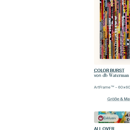
COLOR BURST
von
db Waterman
ArtFrame™ –
60×6
Größe & Mat
Exklusiv
ALL OVER