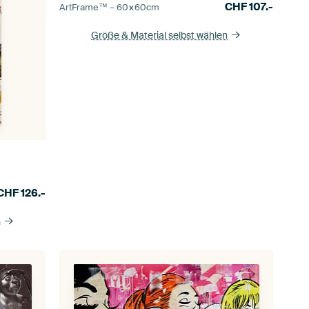
CHF
107.-
ArtFrame™ –
60×60
cm
Größe & Material selbst wählen
CHF
126.-
n