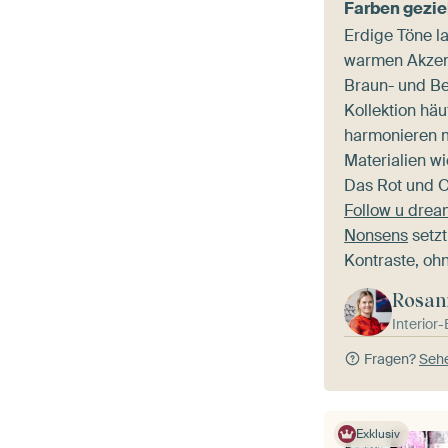
Farben gezie
Erdige Töne la
warmen Akzen
Braun- und Bei
Kollektion hä
harmonieren m
Materialien wi
Das Rot und 
Follow u dre
Nonsens
setzt
Kontraste, ohn
Rosan
Interior
Fragen?
Sehe
Exklusiv