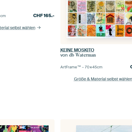
CHF
165.-
0
cm
erial selbst wählen
KEINE MOSKITO
von
db Waterman
ArtFrame™ –
70×45
cm
Größe & Material selbst wähle