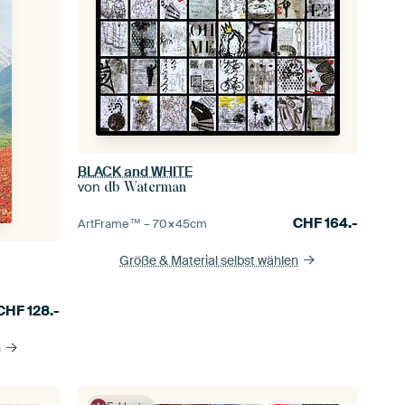
BLACK and WHITE
von
db Waterman
CHF
164.-
ArtFrame™ –
70×45
cm
Größe & Material selbst wählen
CHF
128.-
n