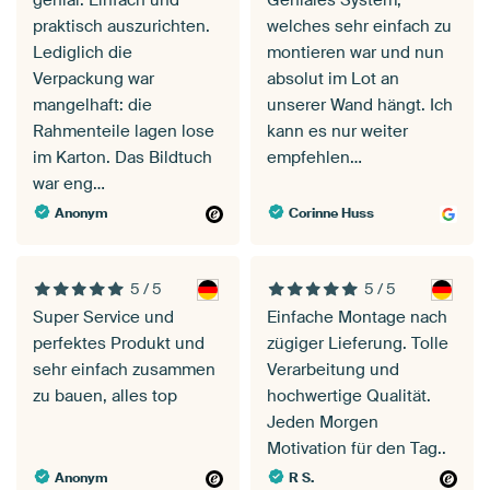
genial. Einfach und
Geniales System,
praktisch auszurichten.
welches sehr einfach zu
Lediglich die
montieren war und nun
Verpackung war
absolut im Lot an
mangelhaft: die
unserer Wand hängt. Ich
Rahmenteile lagen lose
kann es nur weiter
im Karton. Das Bildtuch
empfehlen…
war eng…
Anonym
Corinne Huss
5 / 5
5 / 5
Super Service und
Einfache Montage nach
perfektes Produkt und
zügiger Lieferung. Tolle
sehr einfach zusammen
Verarbeitung und
zu bauen, alles top
hochwertige Qualität.
Jeden Morgen
Motivation für den Tag..
Anonym
R S.