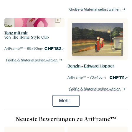
Größe & Material selbst wählen
Tanz mit mir
von
The Home Style Club
CHF
182.-
ArtFrame™ –
85×90
cm
Größe & Material selbst wählen
Benzin - Edward Hopper
CHF
111.-
ArtFrame™ –
70×45
cm
Größe & Material selbst wählen
Mehr...
Neueste Bewertungen zu ArtFrame™