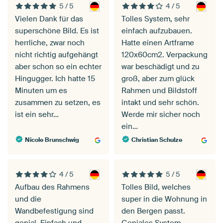
5 / 5
4 / 5
Vielen Dank für das
Tolles System, sehr
superschöne Bild. Es ist
einfach aufzubauen.
herrliche, zwar noch
Hatte einen Artframe
nicht richtig aufgehängt
120x60cm2. Verpackung
aber schon so ein echter
war beschädigt und zu
Hingugger. Ich hatte 15
groß, aber zum glück
Minuten um es
Rahmen und Bildstoff
zusammen zu setzen, es
intakt und sehr schön.
ist ein sehr…
Werde mir sicher noch
ein…
Nicole Brunschwig
Christian Schulze
4 / 5
5 / 5
Aufbau des Rahmens
Tolles Bild, welches
und die
super in die Wohnung in
Wandbefestigung sind
den Bergen passt.