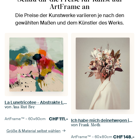
ArtFrame an
Die Preise der Kunstwerke variieren je nach den
gewählten Maßen und dem Künstler des Werks.
La Lunetricotee - Abstrakte Landschaft
von
Ana Rut Bre
CHF
111.-
ArtFrame™ –
60×60
cm
Ich habe mich deinetwegen in den Herbst verliebt
von
Frank Moth
Größe & Material selbst wählen
CHF
148.-
ArtFrame™ –
60×80
cm