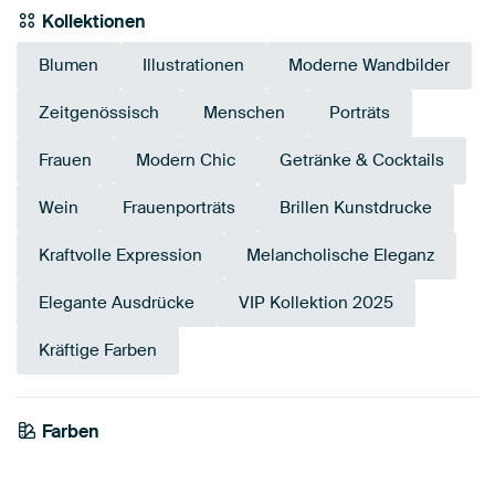
Kollektionen
Blumen
Illustrationen
Moderne Wandbilder
Zeitgenössisch
Menschen
Porträts
Frauen
Modern Chic
Getränke & Cocktails
Wein
Frauenporträts
Brillen Kunstdrucke
Kraftvolle Expression
Melancholische Eleganz
Elegante Ausdrücke
VIP Kollektion 2025
Kräftige Farben
Farben
Orange
Taupe
Terrakotta
Beige
Anthrazit
Braun
Smaragdgrün
Grau