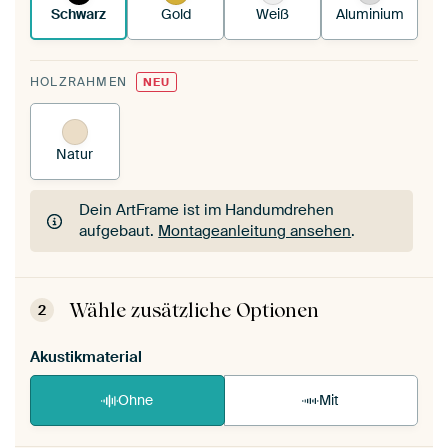
Schwarz
Gold
Weiß
Aluminium
HOLZRAHMEN
NEU
Natur
Dein ArtFrame ist im Handumdrehen
aufgebaut.
Montageanleitung ansehen
.
Dein ArtFrame ist im Handumdrehen
aufgebaut.
Montageanleitung ansehen
.
Wähle zusätzliche Optionen
2
Akustikmaterial
Ohne
Mit