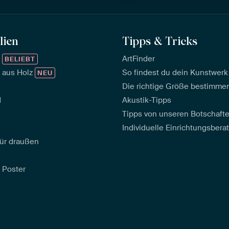
lien
Tipps & Tricks
™
ArtFinder
BELIEBT
 aus Holz
So findest du dein Kunstwerk
NEU
Die richtige Größe bestimme
d
Akustik-Tipps
Tipps von unseren Botschaft
Individuelle Einrichtungsbera
ür draußen
 Poster