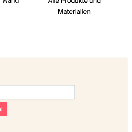
ie Wand
Alle Produkte und
Materialien
n!