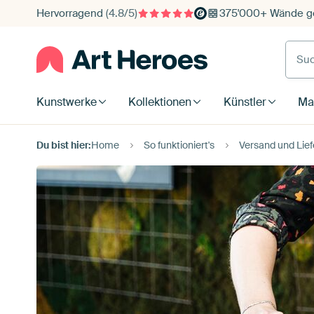
Hervorragend
(4.8/5)
375'000+ Wände ge
Such
Kunstwerke
Kollektionen
Künstler
Mat
Du bist hier:
Home
So funktioniert's
Versand und Lief