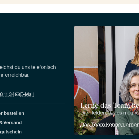
eichst du uns telefonisch
r erreichbar.
8 11 34
E-Mail
Lerne das Team k
Die Helden, die es mögl
r bestellen
 & Versand
Das Team kennenlerne
gutschein