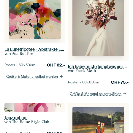
La Lunetricotee - Abstrakte Landschaft
von
Ana Rut Bre
CHF
62.-
Poster –
60×60
cm
Ich habe mich deinetwegen in den Herbst verliebt
von
Frank Moth
Größe & Material selbst wählen
CHF
75.-
Poster –
60×80
cm
Größe & Material selbst wählen
Tanz mit mir
von
The Home Style Club