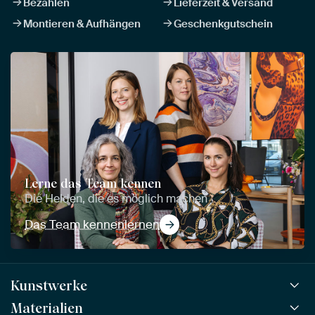
Bezahlen
Lieferzeit & Versand
Montieren & Aufhängen
Geschenkgutschein
Lerne das Team kennen
Die Helden, die es möglich machen
Das Team kennenlernen
Kunstwerke
Materialien
Alle Kunstwerke