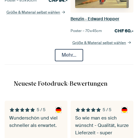
CHF
94.-
Poster –
85×90
cm
Größe & Material selbst wählen
Benzin - Edward Hopper
CHF
60.-
Poster –
70×45
cm
Größe & Material selbst wählen
Mehr...
Neueste Fotodruck-Bewertungen
5 / 5
5 / 5
Wunderschön und viel
So wie man es sich
schneller als erwartet.
wünscht - Qualität, kurze
Lieferzeit - super