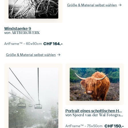
Größe & Material selbst wählen
Windstaerke 9
von
ARTBERGWERK
CHF
164.-
ArtFrame™ –
60×60
cm
Größe & Material selbst wählen
Portrait eines schottischen Hochlandviehs
von
Sjoerd van der Wal Fotografie
CHF
150.-
ArtFrame™ –
75×50
cm