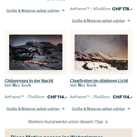
CHF
178.-
ArtFrame™ –
80×60
cm
Größe & Material selbst wählen
Größe & Material selbst wählen
Chäserrugg in der Nacht
Churfirsten im düsteren Licht
von
von
Nicc Koch
Nicc Koch
CHF
114.-
CHF
114.-
ArtFrame™ –
75×50
cm
ArtFrame™ –
75×50
cm
Größe & Material selbst wählen
Größe & Material selbst wählen
Weitere Kunstwerke unter diesem Tipp