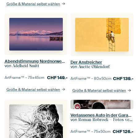
Größe & Material selbst wählen
Abendstimmung Nordnorwegen
Der Anstreicher
von
Adelheid Smitt
von
Anette Ohlendorf
CHF
149.-
ArtFrame™ –
75×45
cm
CHF
139.-
ArtFrame™ –
80×50
cm
Größe & Material selbst wählen
Größe & Material selbst wählen
Verlassenes Auto in der Garage.
von
Roman Robroek – Fotos verlassener Gebäude
CHF
126.-
ArtFrame™ –
75×50
cm