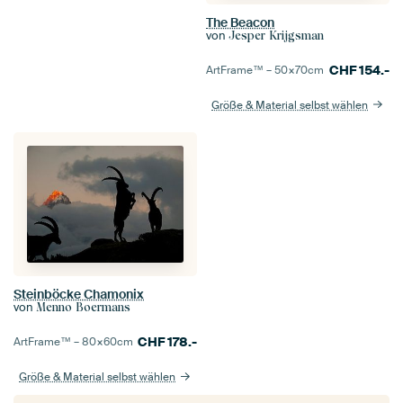
The Beacon
von
Jesper Krijgsman
CHF
154.-
ArtFrame™ –
50×70
cm
Größe & Material selbst wählen
Steinböcke Chamonix
von
Menno Boermans
CHF
178.-
ArtFrame™ –
80×60
cm
Größe & Material selbst wählen