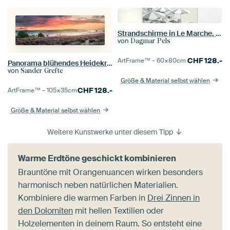
Strandschirme in Le Marche, Italien - Reisefotografie
von
Dagmar Pels
CHF
128.-
ArtFrame™ –
60×80
cm
Panorama blühendes Heidekraut auf der Posbank
von
Sander Grefte
Größe & Material selbst wählen
CHF
128.-
ArtFrame™ –
105×35
cm
Größe & Material selbst wählen
Weitere Kunstwerke unter diesem Tipp
Warme Erdtöne geschickt kombinieren
Brauntöne mit Orangenuancen wirken besonders
harmonisch neben natürlichen Materialien.
Kombiniere die warmen Farben in
Drei Zinnen in
den Dolomiten
mit hellen Textilien oder
Holzelementen in deinem Raum. So entsteht eine