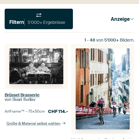
Anzeige
Filtern
5'000+ Ergebnisse
1
-
48
von
5'000+
Bildern.
Brüssel Brasserie
von
Henri Berlize
CHF
114.-
ArtFrame™ –
75×50
cm
Größe & Material selbst wählen