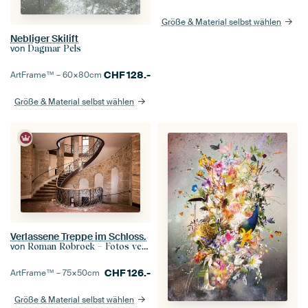
Größe & Material selbst wählen
Nebliger Skilift
von
Dagmar Pels
CHF
128.-
ArtFrame™ –
60×80
cm
Größe & Material selbst wählen
Verlassene Treppe im Schloss.
von
Roman Robroek – Fotos verlassener Gebäude
CHF
126.-
ArtFrame™ –
75×50
cm
Größe & Material selbst wählen