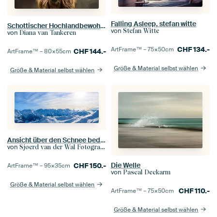
Falling Asleep, stefan witte
Schottischer Hochlandbewohner
von
Stefan Witte
von
Diana van Tankeren
CHF
134.-
ArtFrame™ –
75×50
cm
CHF
144.-
ArtFrame™ –
80×55
cm
Größe & Material selbst wählen
Größe & Material selbst wählen
Ansicht über den Schnee bedeckte Berge in den Tiroler Alpen in Österreich
von
Sjoerd van der Wal Fotografie
Die Welle
CHF
150.-
ArtFrame™ –
95×35
cm
von
Pascal Deckarm
Größe & Material selbst wählen
CHF
110.-
ArtFrame™ –
75×50
cm
Größe & Material selbst wählen