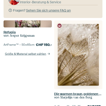
Interior-Beratung & Service
Fragen?
Sehen Sie sich unsere FAQ an
Refugia
von
Jesper Krijgsman
CHF
150.-
ArtFrame™ –
50×65
cm
Größe & Material selbst wählen
Die warmen braun-goldenen Farben eines Tragopogon
von
Marjolijn van den Berg