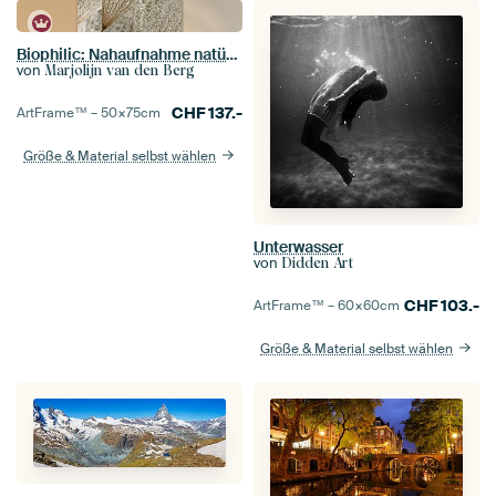
Biophilic: Nahaufnahme natürlicher Ruhe
von
Marjolijn van den Berg
CHF
137.-
ArtFrame™ –
50×75
cm
Größe & Material selbst wählen
Unterwasser
von
Didden Art
CHF
103.-
ArtFrame™ –
60×60
cm
Größe & Material selbst wählen