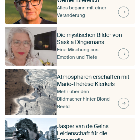
Werner Dieterich
Alles begann mit einer
Veränderung
Die mystischen Bilder von
Saskia Dingemans
Eine Mischung aus
Emotion und Tiefe
Atmosphären erschaffen mit
Marie-Thérèse Kierkels
Mehr über den
Bildmacher hinter Blond
Beeld
Jasper van de Geins
Leidenschaft für die