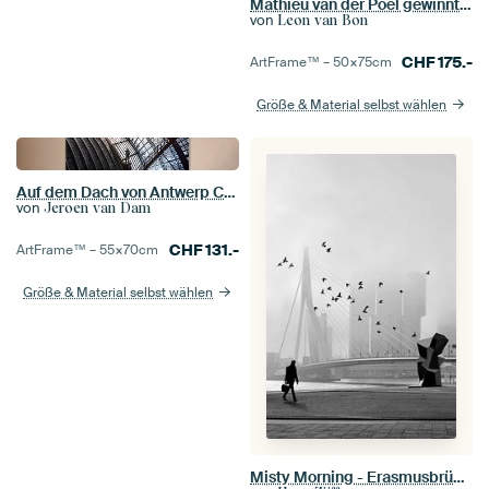
Mathieu van der Poel gewinnt in Siena
von
Leon van Bon
CHF
175.-
ArtFrame™ –
50×75
cm
Größe & Material selbst wählen
Auf dem Dach von Antwerp Central
von
Jeroen van Dam
CHF
131.-
ArtFrame™ –
55×70
cm
Größe & Material selbst wählen
Misty Morning - Erasmusbrücke im Nebel