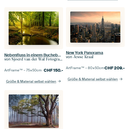
New York Panorama
Nebenfluss in einem Buchebaumwald während eines frühen Herbstmorgens
von
Jesse Kraal
von
Sjoerd van der Wal Fotografie
CHF
209.-
ArtFrame™ –
80×50
cm
CHF
150.-
ArtFrame™ –
75×50
cm
Größe & Material selbst wählen
Größe & Material selbst wählen