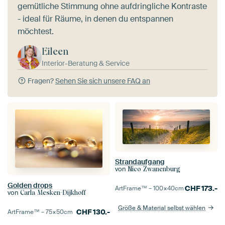
gemütliche Stimmung ohne aufdringliche Kontraste
- ideal für Räume, in denen du entspannen
möchtest.
Eileen
Interior-Beratung & Service
Fragen?
Sehen Sie sich unsere FAQ an
Strandaufgang
von
Nico Zwanenburg
Golden drops
CHF
173.-
ArtFrame™ –
100×40
cm
von
Carla Mesken-Dijkhoff
Größe & Material selbst wählen
CHF
130.-
ArtFrame™ –
75×50
cm