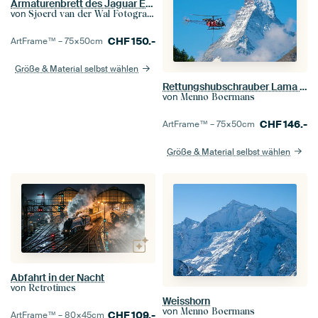
Armaturenbrett des Jaguar E-Type
von
Sjoerd van der Wal Fotografie
CHF
150.-
ArtFrame™ –
75×50
cm
Größe & Material selbst wählen
Rettungshubschrauber Lama und Matterhorn
von
Menno Boermans
CHF
146.-
ArtFrame™ –
75×50
cm
Größe & Material selbst wählen
Abfahrt in der Nacht
von
Retrotimes
Weisshorn
von
Menno Boermans
CHF
109.-
ArtFrame™ –
80×45
cm