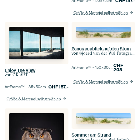
CHF
137.-
ArtFrame™ –
50×75
cm
Größe & Material selbst wählen
Panoramablick auf den Strand im Sommer an der Nordsee
von
Sjoerd van der Wal Fotografie
CHF
ArtFrame™ –
150×30
cm
203.-
Enjoy The View
von
OK-ART
Größe & Material selbst wählen
CHF
157.-
ArtFrame™ –
85×50
cm
Größe & Material selbst wählen
Sommer am Strand
von
Sjoerd van der Wal Fotografie