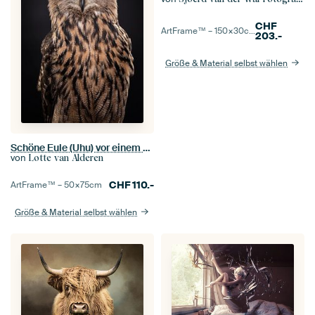
CHF
ArtFrame™ –
150×30
cm
203.-
Größe & Material selbst wählen
Schöne Eule (Uhu) vor einem dunkelschwarzen Hintergrund
von
Lotte van Alderen
CHF
110.-
ArtFrame™ –
50×75
cm
Größe & Material selbst wählen