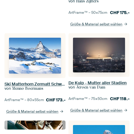
von
Hans Zijffers
CHF
175.-
ArtFrame™ –
50×75
cm
Größe & Material selbst wählen
De Kuip - Mutter aller Stadien
Ski Matterhorn Zermatt Schweiz
von
Jeroen van Dam
von
Menno Boermans
CHF
118.-
ArtFrame™ –
75×50
cm
CHF
173.-
ArtFrame™ –
80×55
cm
Größe & Material selbst wählen
Größe & Material selbst wählen