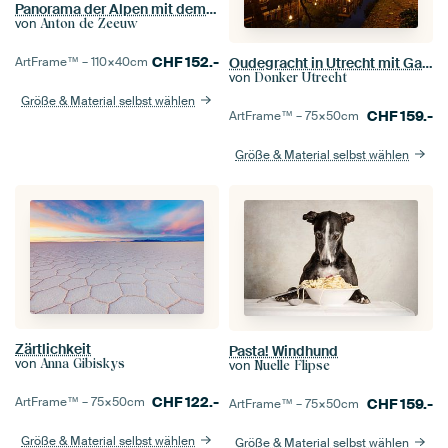
Panorama der Alpen mit dem Matterhorn
von
Anton de Zeeuw
CHF
152.-
Oudegracht in Utrecht mit Gaardbrug
ArtFrame™ –
110×40
cm
von
Donker Utrecht
Größe & Material selbst wählen
CHF
159.-
ArtFrame™ –
75×50
cm
Größe & Material selbst wählen
Zärtlichkeit
Pasta! Windhund
von
Anna Gibiskys
von
Nuelle Flipse
CHF
122.-
ArtFrame™ –
75×50
cm
CHF
159.-
ArtFrame™ –
75×50
cm
Größe & Material selbst wählen
Größe & Material selbst wählen