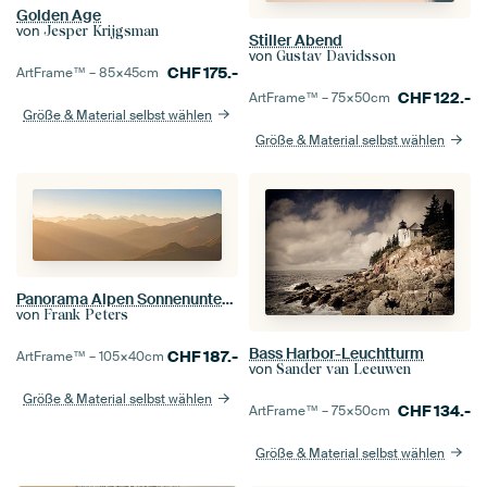
Golden Age
von
Jesper Krijgsman
Stiller Abend
von
Gustav Davidsson
CHF
175.-
ArtFrame™ –
85×45
cm
CHF
122.-
ArtFrame™ –
75×50
cm
Größe & Material selbst wählen
Größe & Material selbst wählen
Panorama Alpen Sonnenuntergang
von
Frank Peters
Bass Harbor-Leuchtturm
CHF
187.-
ArtFrame™ –
105×40
cm
von
Sander van Leeuwen
Größe & Material selbst wählen
CHF
134.-
ArtFrame™ –
75×50
cm
Größe & Material selbst wählen