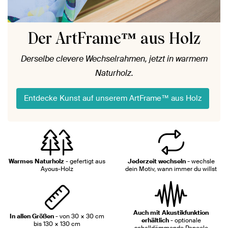
Der ArtFrame™ aus Holz
Derselbe clevere Wechselrahmen, jetzt in warmem
Naturholz.
Entdecke Kunst auf unserem ArtFrame™ aus Holz
Warmes Naturholz
- gefertigt aus
Jederzeit wechseln -
wechsle
Ayous-Holz
dein Motiv, wann immer du willst
Auch mit Akustikfunktion
In allen Größen
- von 30 × 30 cm
erhältlich
- optionale
bis 130 × 130 cm
schalldämmende Paneele