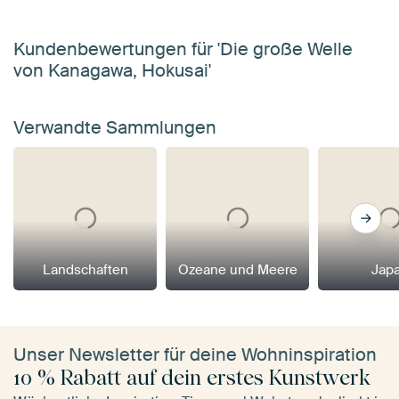
Kundenbewertungen für 'Die große Welle
von Kanagawa, Hokusai'
Verwandte Sammlungen
Landschaften
Ozeane und Meere
Jap
Unser Newsletter für deine Wohninspiration
10 % Rabatt auf dein erstes Kunstwerk