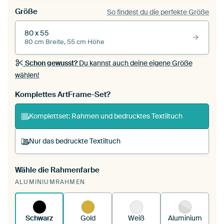
Größe
So findest du die perfekte Größe
80 x 55
80 cm Breite, 55 cm Höhe
Schon gewusst?
Du kannst auch deine eigene Größe
wählen!
Komplettes ArtFrame-Set?
Komplettset: Rahmen und bedrucktes Textiltuch
Nur das bedruckte Textiltuch
Wähle die Rahmenfarbe
Du spannst einen wechselbaren Textiltuch in
ALUMINIUMRAHMEN
deinen vorhandenen ArtFrame™.
So
funktioniert es.
Schwarz
Gold
Weiß
Aluminium