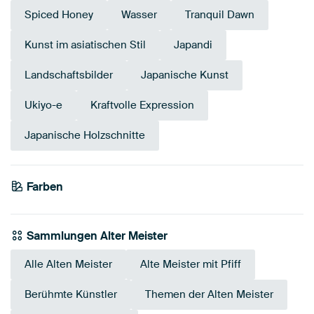
Spiced Honey
Wasser
Tranquil Dawn
Kunst im asiatischen Stil
Japandi
Landschaftsbilder
Japanische Kunst
Ukiyo-e
Kraftvolle Expression
Japanische Holzschnitte
Farben
Marineblau
Beige
Teal
Salbeigrün
Anthrazit
Türkis
Blau
Olivgrün
Taupe
Sammlungen Alter Meister
Alle Alten Meister
Alte Meister mit Pfiff
Berühmte Künstler
Themen der Alten Meister