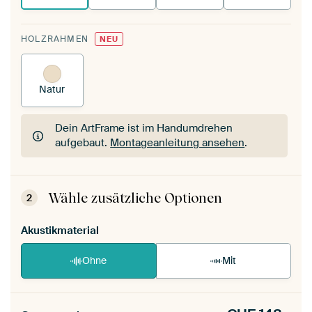
HOLZRAHMEN
NEU
Natur
Dein ArtFrame ist im Handumdrehen
aufgebaut.
Montageanleitung ansehen
.
Dein ArtFrame ist im Handumdrehen
aufgebaut.
Montageanleitung ansehen
.
Wähle zusätzliche Optionen
2
Akustikmaterial
Ohne
Mit