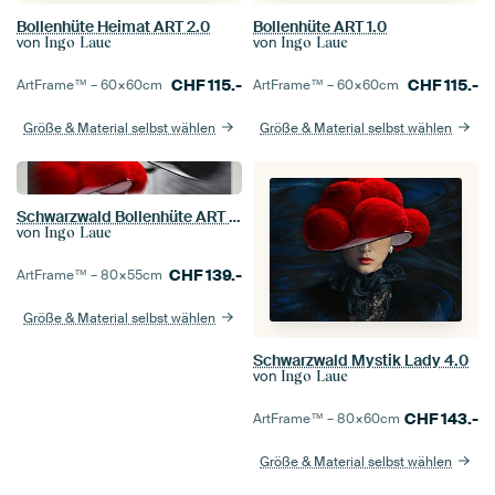
Bollenhüte Heimat ART 2.0
Bollenhüte ART 1.0
von
von
Ingo Laue
Ingo Laue
CHF
115.-
CHF
115.-
ArtFrame™ –
60×60
cm
ArtFrame™ –
60×60
cm
Größe & Material selbst wählen
Größe & Material selbst wählen
Schwarzwald Bollenhüte ART 6.0
von
Ingo Laue
CHF
139.-
ArtFrame™ –
80×55
cm
Größe & Material selbst wählen
Schwarzwald Mystik Lady 4.0
von
Ingo Laue
CHF
143.-
ArtFrame™ –
80×60
cm
Größe & Material selbst wählen