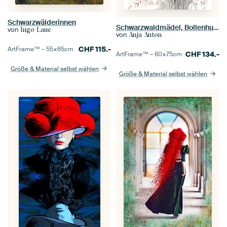
Schwarzwälderinnen
Schwarzwaldmädel, Bollenhut, schwarz/ weiß/ rot
von
Ingo Laue
von
Anja Anton
CHF
115.-
ArtFrame™ –
55×65
cm
CHF
134.-
ArtFrame™ –
60×75
cm
Größe & Material selbst wählen
Größe & Material selbst wählen