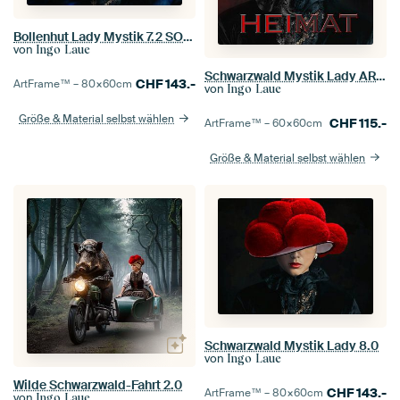
Bollenhut Lady Mystik 7.2 SOFT
von
Ingo Laue
Schwarzwald Mystik Lady ART Heimat
CHF
143.-
ArtFrame™ –
80×60
cm
von
Ingo Laue
Größe & Material selbst wählen
CHF
115.-
ArtFrame™ –
60×60
cm
Größe & Material selbst wählen
Schwarzwald Mystik Lady 8.0
von
Ingo Laue
Wilde Schwarzwald-Fahrt 2.0
CHF
143.-
ArtFrame™ –
80×60
cm
von
Ingo Laue