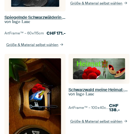
Größe & Material selbst wählen
Spiegelnde Schwarzwälderin 1.0 ART
von
Ingo Laue
CHF
171.-
ArtFrame™ –
60×115
cm
Größe & Material selbst wählen
Schwarzwald meine Heimat-Panorama
von
Ingo Laue
CHF
ArtFrame™ –
100×40
cm
138.-
Größe & Material selbst wählen