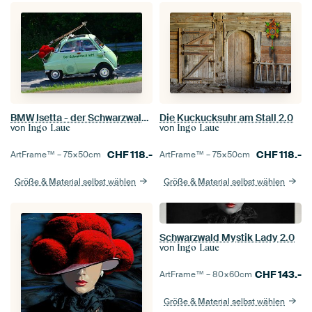
BMW Isetta - der Schwarzwald ruft!
Die Kuckucksuhr am Stall 2.0
von
von
Ingo Laue
Ingo Laue
CHF
118.-
CHF
118.-
ArtFrame™ –
75×50
cm
ArtFrame™ –
75×50
cm
Größe & Material selbst wählen
Größe & Material selbst wählen
Schwarzwald Mystik Lady 2.0
von
Ingo Laue
CHF
143.-
ArtFrame™ –
80×60
cm
Größe & Material selbst wählen