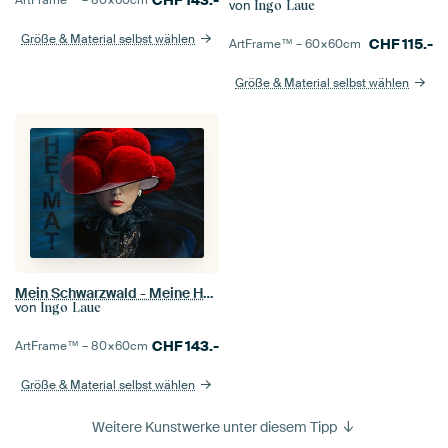
CHF
143.-
ArtFrame™ –
80×60
cm
von
Ingo Laue
Größe & Material selbst wählen
CHF
115.-
ArtFrame™ –
60×60
cm
Größe & Material selbst wählen
Mein Schwarzwald - Meine Heimat - Mein Bollenhut
von
Ingo Laue
CHF
143.-
ArtFrame™ –
80×60
cm
Größe & Material selbst wählen
Weitere Kunstwerke unter diesem Tipp