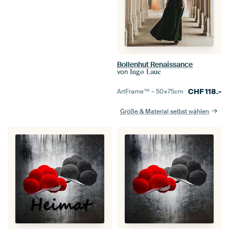
Bollenhut Renaissance
von
Ingo Laue
CHF
118.-
ArtFrame™ –
50×75
cm
Größe & Material selbst wählen