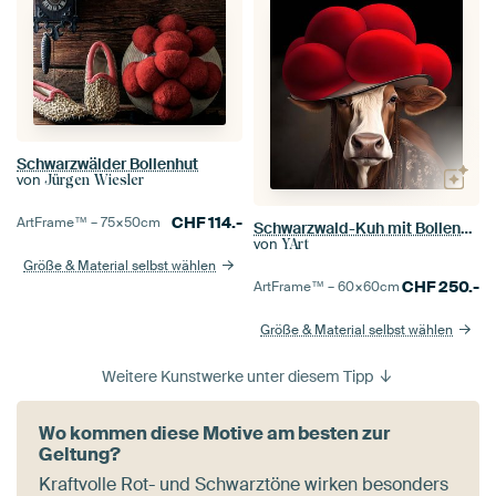
Schwarzwälder Bollenhut
von
Jürgen Wiesler
CHF
114.-
ArtFrame™ –
75×50
cm
Schwarzwald-Kuh mit Bollenhut
von
YArt
Größe & Material selbst wählen
CHF
250.-
ArtFrame™ –
60×60
cm
Größe & Material selbst wählen
Weitere Kunstwerke unter diesem Tipp
Wo kommen diese Motive am besten zur
Geltung?
Kraftvolle Rot- und Schwarztöne wirken besonders