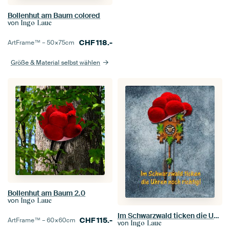
Bollenhut am Baum colored
von
Ingo Laue
CHF
118.-
ArtFrame™ –
50×75
cm
Größe & Material selbst wählen
Bollenhut am Baum 2.0
von
Ingo Laue
Im Schwarzwald ticken die Uhren noch richtig
CHF
115.-
ArtFrame™ –
60×60
cm
von
Ingo Laue