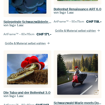
Bollenhut Renaissance ART 6.0
von
Ingo Laue
CHF
118.-
Spiegelnde Schwarzwälderin POP ART 4.0
ArtFrame™ –
50×75
cm
von
Ingo Laue
Größe & Material selbst wählen
CHF
171.-
ArtFrame™ –
60×115
cm
Größe & Material selbst wählen
Die Tuba und der Bollenhut 3.0
von
Ingo Laue
Schwarzwald Marie meets Dolce Vita