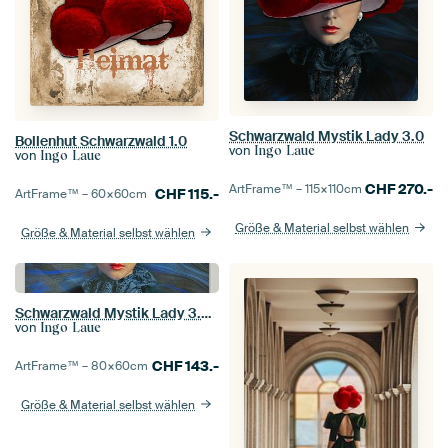
Schwarzwald Mystik Lady 3.0
Bollenhut Schwarzwald 1.0
von
Ingo Laue
von
Ingo Laue
CHF
270.-
ArtFrame™ –
115×110
cm
CHF
115.-
ArtFrame™ –
60×60
cm
Größe & Material selbst wählen
Größe & Material selbst wählen
Schwarzwald Mystik Lady 3.0 ART
von
Ingo Laue
CHF
143.-
ArtFrame™ –
80×60
cm
Größe & Material selbst wählen