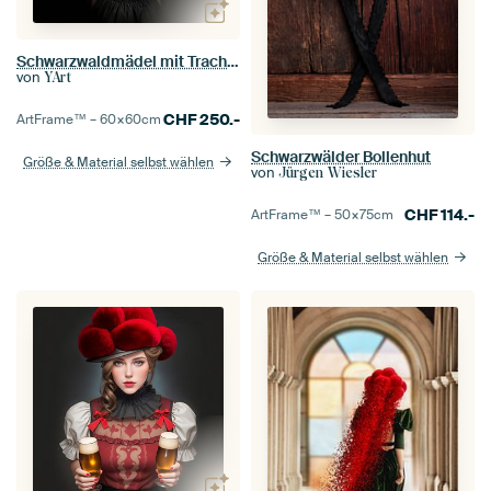
Schwarzwaldmädel mit Tracht und Rosenhut
von
YArt
CHF
250.-
ArtFrame™ –
60×60
cm
Schwarzwälder Bollenhut
Größe & Material selbst wählen
von
Jürgen Wiesler
CHF
114.-
ArtFrame™ –
50×75
cm
Größe & Material selbst wählen