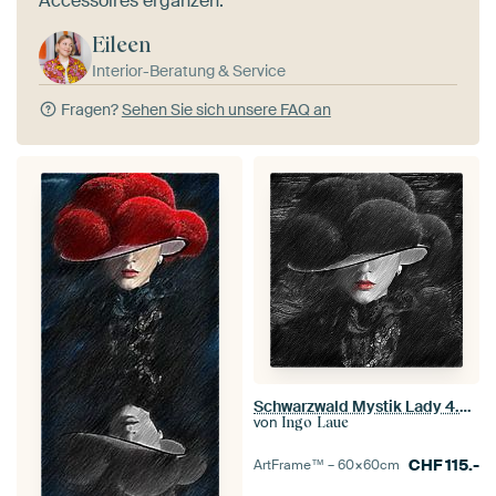
Accessoires ergänzen.
Eileen
Interior-Beratung & Service
Fragen?
Sehen Sie sich unsere FAQ an
Schwarzwald Mystik Lady 4.0 ART
von
Ingo Laue
CHF
115.-
ArtFrame™ –
60×60
cm