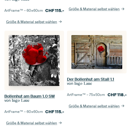
Größe & Material selbst wählen
CHF
115.-
ArtFrame™ –
60×60
cm
Größe & Material selbst wählen
Der Bollenhut am Stall 1.1
von
Ingo Laue
CHF
118.-
ArtFrame™ –
75×50
cm
Bollenhut am Baum 1.0 SW
von
Ingo Laue
Größe & Material selbst wählen
CHF
115.-
ArtFrame™ –
60×60
cm
Größe & Material selbst wählen