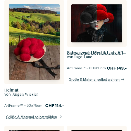
Schwarzwald Mystik Lady ART Rot-Schwarz
von
Ingo Laue
CHF
143.-
ArtFrame™ –
80×60
cm
Größe & Material selbst wählen
Heimat
von
Jürgen Wiesler
CHF
114.-
ArtFrame™ –
50×75
cm
Größe & Material selbst wählen