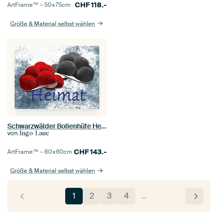
CHF
118.-
ArtFrame™ –
50×75
cm
Größe & Material selbst wählen
Schwarzwälder Bollenhüte Heimat ART 4.0
von
Ingo Laue
CHF
143.-
ArtFrame™ –
80×60
cm
Größe & Material selbst wählen
1
2
3
4
…