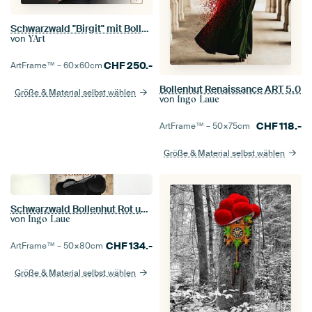
Schwarzwald "Birgit" mit Bollenhut und Bier
von
YArt
CHF
250.-
ArtFrame™ –
60×60
cm
Bollenhut Renaissance ART 5.0
Größe & Material selbst wählen
von
Ingo Laue
CHF
118.-
ArtFrame™ –
50×75
cm
Größe & Material selbst wählen
Schwarzwald Bollenhut Rot und Schwarz
von
Ingo Laue
CHF
134.-
ArtFrame™ –
50×80
cm
Größe & Material selbst wählen