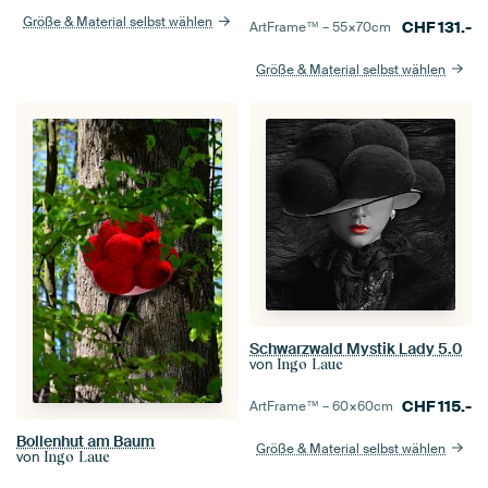
Größe & Material selbst wählen
CHF
131.-
ArtFrame™ –
55×70
cm
Größe & Material selbst wählen
Schwarzwald Mystik Lady 5.0
von
Ingo Laue
CHF
115.-
ArtFrame™ –
60×60
cm
Bollenhut am Baum
Größe & Material selbst wählen
von
Ingo Laue