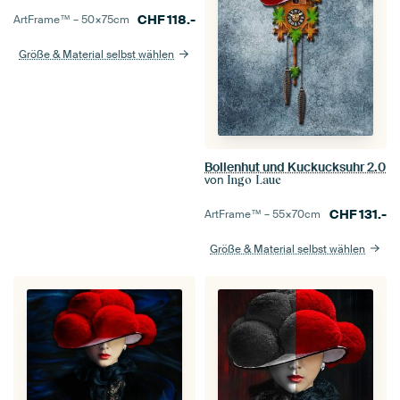
CHF
118.-
ArtFrame™ –
50×75
cm
Größe & Material selbst wählen
Bollenhut und Kuckucksuhr 2.0
von
Ingo Laue
CHF
131.-
ArtFrame™ –
55×70
cm
Größe & Material selbst wählen