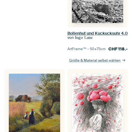
Bollenhut und Kuckucksuhr 4.0
von
Ingo Laue
CHF
118.-
ArtFrame™ –
50×75
cm
Größe & Material selbst wählen