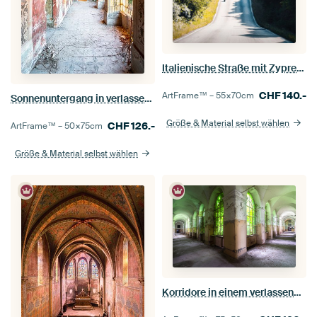
Italienische Straße mit Zypressen und Vespa.
CHF
140.-
ArtFrame™ –
55×70
cm
Sonnenuntergang in verlassener Halle.
Größe & Material selbst wählen
CHF
126.-
ArtFrame™ –
50×75
cm
Größe & Material selbst wählen
Korridore in einem verlassenen italienischen Krankenhaus.