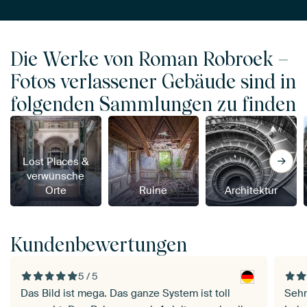
Die Werke von Roman Robroek –
Fotos verlassener Gebäude sind in
folgenden Sammlungen zu finden
Lost Places &
verwünsche
Orte
Ruine
Architektur
Kundenbewertungen
5 / 5
Das Bild ist mega. Das ganze System ist toll
Sehr