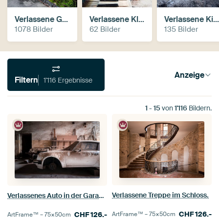
Verlassene Gebäude
Verlassene Klaviere
Verlassene Kirchen
1078 Bilder
62 Bilder
135 Bilder
Anzeige
Filtern
1'116 Ergebnisse
1
-
15
von
1'116
Bildern.
Verlassene Treppe im Schloss.
Verlassenes Auto in der Garage.
CHF
126.-
CHF
126.-
ArtFrame™ –
75×50
cm
ArtFrame™ –
75×50
cm