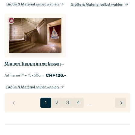
Größe & Material selbst wählen
Größe & Material selbst wählen
Marmer Treppe im verlassenen Schloss.
CHF
126.-
ArtFrame™ –
75×50
cm
Größe & Material selbst wählen
1
2
3
4
…