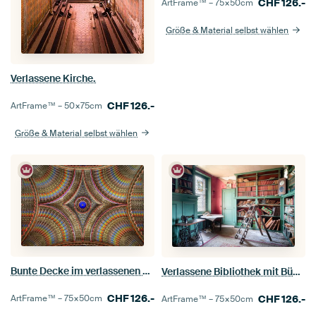
CHF
126.-
ArtFrame™ –
75×50
cm
Größe & Material selbst wählen
Verlassene Kirche.
CHF
126.-
ArtFrame™ –
50×75
cm
Größe & Material selbst wählen
Bunte Decke im verlassenen Schloss Sammezzano.
Verlassene Bibliothek mit Büchern.
CHF
126.-
CHF
126.-
ArtFrame™ –
75×50
cm
ArtFrame™ –
75×50
cm