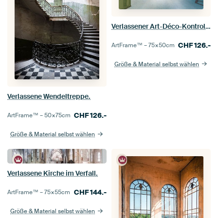
Verlassener Art-Déco-Kontrollraum.
CHF
126.-
ArtFrame™ –
75×50
cm
Größe & Material selbst wählen
Verlassene Wendeltreppe.
CHF
126.-
ArtFrame™ –
50×75
cm
Größe & Material selbst wählen
Verlassene Kirche im Verfall.
CHF
144.-
ArtFrame™ –
75×55
cm
Größe & Material selbst wählen