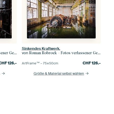
Sinkendes Kraftwerk.
von
r Gebäude
Roman Robroek – Fotos verlassener Gebäude
CHF
126.-
CHF
126.-
ArtFrame™ –
75×50
cm
n
Größe & Material selbst wählen