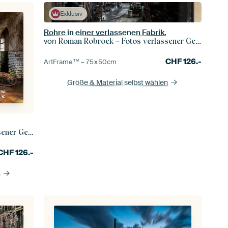
Exklusiv
Rohre in einer verlassenen Fabrik.
von
Roman Robroek – Fotos verlassener Gebäude
CHF
126.-
ArtFrame™ –
75×50
cm
Größe & Material selbst wählen
r Gebäude
CHF
126.-
n