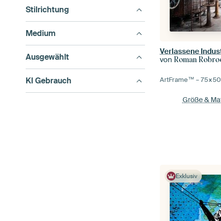
Stilrichtung
Medium
Verlassene Indust
Ausgewählt
von
Roman Robroek 
KI Gebrauch
ArtFrame™ –
75×5
Größe & Mat
Exklusiv