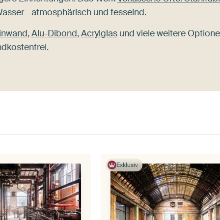
Wasser - atmosphärisch und fesselnd.
inwand
,
Alu-Dibond
,
Acrylglas
und viele weitere Optione
ndkostenfrei.
Exklusiv