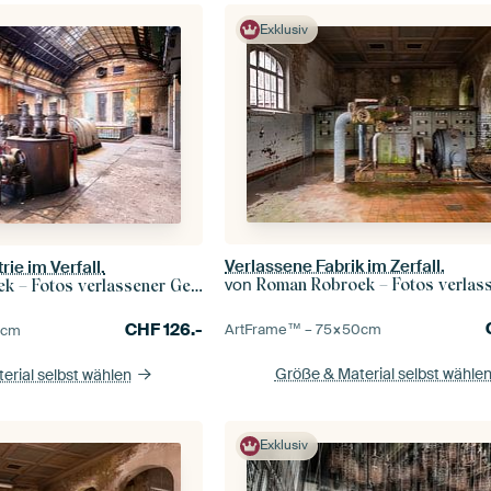
Exklusiv
Verlassene Fabrik im Zerfall.
ie im Verfall.
von
Roman Robroek – Fotos verlassene
– Fotos verlassener Gebäude
CHF
126.-
ArtFrame™ –
75×50
cm
0
cm
Größe & Material selbst wähle
erial selbst wählen
Exklusiv