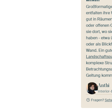
Großformatige
entfalten ihr
gut in Räume
oder offenen G
sie dort, wo 
haben - etwa 
oder als Blick
Wand. Ein gute
Landschaftsp
komplexe Stru
Betrachtungs
Geltung komm
Anthi
Interior
Fragen?
Sehe