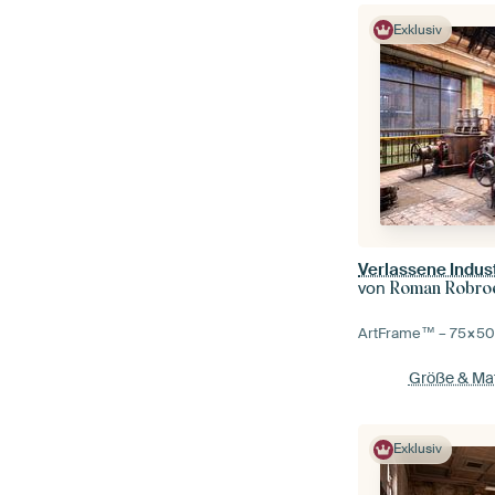
Exklusiv
Verlassene Industr
von
Roman Robroek 
ArtFrame™ –
75×5
Größe & Mat
Exklusiv