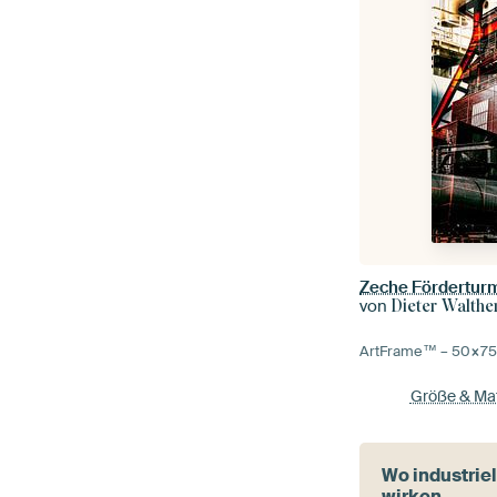
Zeche Fördertur
von
Dieter Walthe
ArtFrame™ –
50×7
Größe & Mat
Wo industrie
wirken