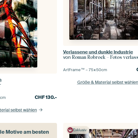
Verlassene und dunkle Industrie
von
Roman Robroek – Fotos verlassene
ArtFrame™ –
75×50
cm
m
Größe & Material selbst wähle
r
CHF
130.-
5
cm
erial selbst wählen
Exklusiv
lle Motive am besten