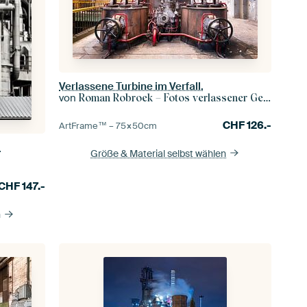
Verlassene Turbine im Verfall.
von
Roman Robroek – Fotos verlassener Gebäude
CHF
126.-
ArtFrame™ –
75×50
cm
m
Größe & Material selbst wählen
CHF
147.-
n