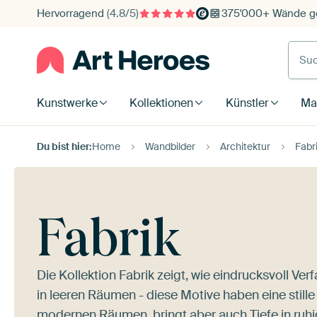
Hervorragend
(4.8/5)
375'000+ Wände ge
Such
Kunstwerke
Kollektionen
Künstler
Mat
Du bist hier:
Home
Wandbilder
Architektur
Fabr
Fabrik
Die Kollektion Fabrik zeigt, wie eindrucksvoll Verf
in leeren Räumen - diese Motive haben eine stille K
modernen Räumen, bringt aber auch Tiefe in ruh