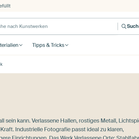
füllt
e nach Kunstwerken
Such
erialien
Tipps & Tricks
ik
all sein kann. Verlassene Hallen, rostiges Metall, Lichtspi
raft. Industrielle Fotografie passt ideal zu klaren,
igere Einrichtungen. Das Werk
Verlassene Orte: Stahlfabr