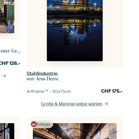
r Gebäude
CHF
126.-
Stahlindustrie
n
von
Jens Herre
CHF
175.-
ArtFrame™ –
50×75
cm
Größe & Material selbst wählen
Exklusiv