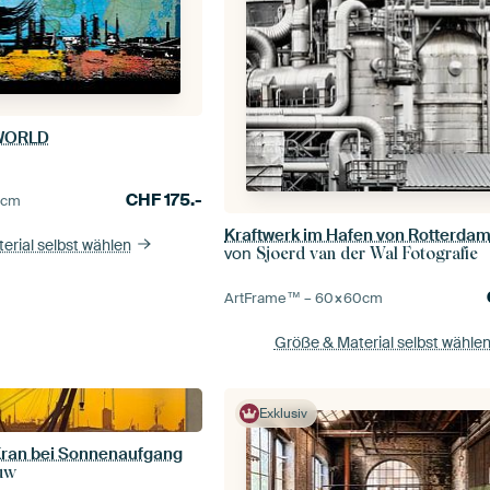
 WORLD
CHF
175.-
0
cm
Kraftwerk im Hafen von Rotterda
erial selbst wählen
von
Sjoerd van der Wal Fotografie
ArtFrame™ –
60×60
cm
Größe & Material selbst wähle
Exklusiv
ran bei Sonnenaufgang
uw