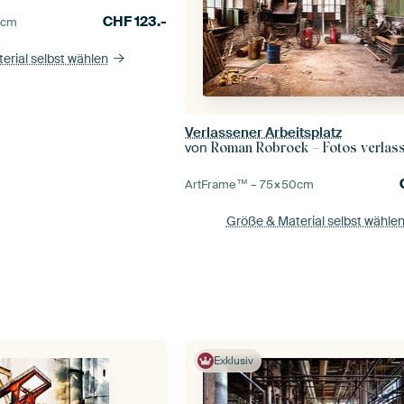
CHF
123.-
0
cm
erial selbst wählen
Verlassener Arbeitsplatz
von
Roman Robroek – Fotos verlassene
ArtFrame™ –
75×50
cm
Größe & Material selbst wähle
Exklusiv