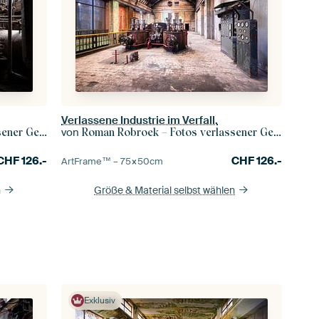
Verlassene Industrie im Verfall.
von
r Gebäude
Roman Robroek – Fotos verlassener Gebäude
CHF
126.-
CHF
126.-
ArtFrame™ –
75×50
cm
n
Größe & Material selbst wählen
Exklusiv