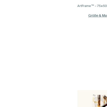
ArtFrame™ –
75×5
Größe & Mat