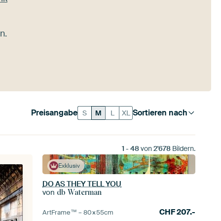
n.
Preisangabe
Sortieren nach
S
M
L
XL
1
-
48
von
2'678
Bildern.
Exklusiv
DO AS THEY TELL YOU
von
db Waterman
CHF
207.-
ArtFrame™ –
80×55
cm