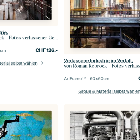
rie.
– Fotos verlassener Gebäude
CHF
126.-
0
cm
Verlassene Industrie im Verfall.
erial selbst wählen
von
Roman Robroek – Fotos verlassene
ArtFrame™ –
60×60
cm
Größe & Material selbst wähle