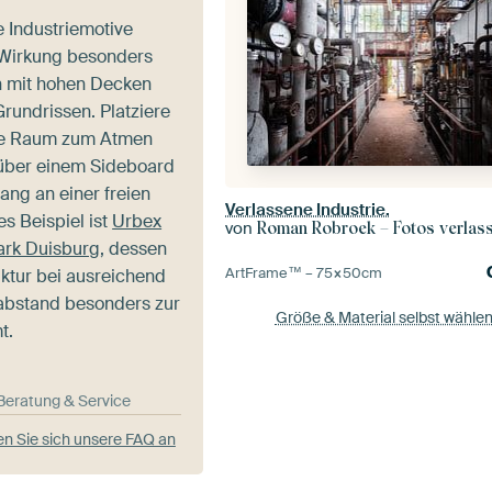
 Industriemotive
e Wirkung besonders
n mit hohen Decken
rundrissen. Platziere
sie Raum zum Atmen
über einem Sideboard
fang an einer freien
Verlassene Industrie.
s Beispiel ist
Urbex
von
Roman Robroek – Fotos verlassene
ark Duisburg
, dessen
ArtFrame™ –
75×50
cm
ktur bei ausreichend
abstand besonders zur
Größe & Material selbst wähle
t.
-Beratung & Service
n Sie sich unsere FAQ an