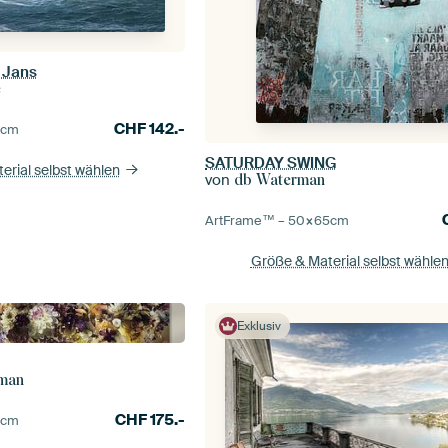
e Jans
e
CHF
142.-
0
cm
SATURDAY SWING
erial selbst wählen
von
db Waterman
ArtFrame™ –
50×65
cm
Größe & Material selbst wähle
Exklusiv
sman
CHF
175.-
5
cm