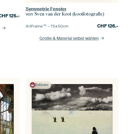
Symmetrie Fenster
von
Sven van der Kooi (kooifotografie)
CHF
125.-
CHF
126.-
ArtFrame™ –
75×50
cm
n
Größe & Material selbst wählen
Exklusiv