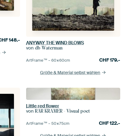
CHF
148.-
ANYWAY THE WIND BLOWS
von
db Waterman
n
CHF
179.-
ArtFrame™ –
60×60
cm
Größe & Material selbst wählen
Little red flower
von
RAR KRAMER - Visual poet
CHF
122.-
ArtFrame™ –
50×75
cm
Größe & Material selbst wählen