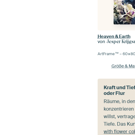
Heaven & Earth
von
Jesper Krijg
ArtFrame™ –
60×8
Größe & Mat
Kraft und Ti
oder Flur
Räume, in den
konzentrieren
willst, vertrag
Tiefe. Das Ku
with flower co