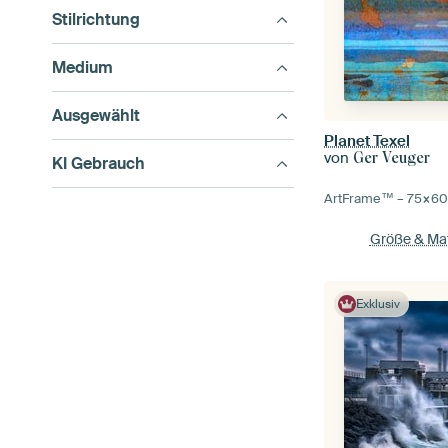
Stilrichtung
Medium
Ausgewählt
Planet Texel
von
Ger Veuger
KI Gebrauch
ArtFrame™ –
75×6
Größe & Mat
Exklusiv