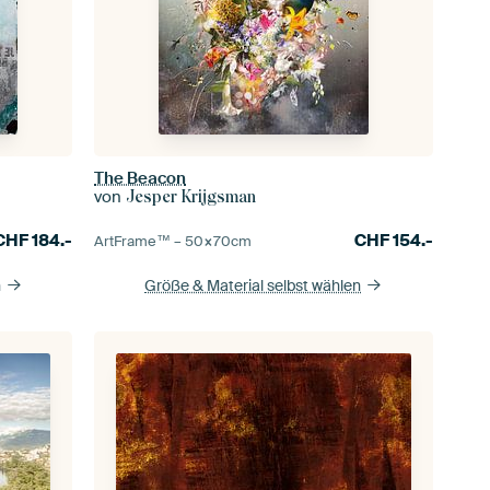
The Beacon
von
Jesper Krijgsman
CHF
184.-
CHF
154.-
ArtFrame™ –
50×70
cm
n
Größe & Material selbst wählen