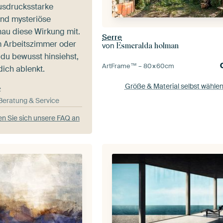
usdrucksstarke
nd mysteriöse
au diese Wirkung mit.
Serre
im Arbeitszimmer oder
von
Esmeralda holman
o du bewusst hinsiehst,
ArtFrame™ –
80×60
cm
dich ablenkt.
Größe & Material selbst wähle
e
-Beratung & Service
n Sie sich unsere FAQ an