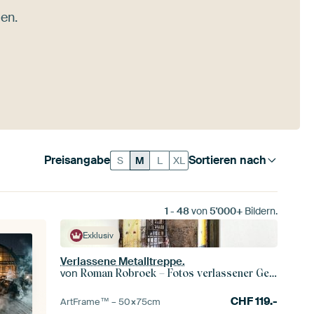
en.
Preisangabe
Sortieren nach
S
M
L
XL
1
-
48
von
5'000+
Bildern.
Exklusiv
Verlassene Metalltreppe.
von
Roman Robroek – Fotos verlassener Gebäude
CHF
119.-
ArtFrame™ –
50×75
cm