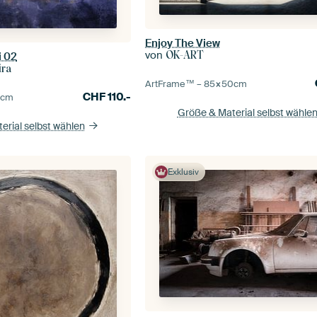
Enjoy The View
von
OK-ART
i 02
ira
ArtFrame™ –
85×50
cm
CHF
110.-
0
cm
Größe & Material selbst wähle
erial selbst wählen
Exklusiv