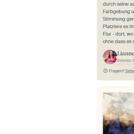
durch seine a
Farbgebung u
Stimmung gen
Platziere es 
Flur - dort, w
ohne dass es 
Liann
Interior
Fragen?
Sehe