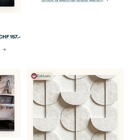
CHF
157.-
n
Exklusiv