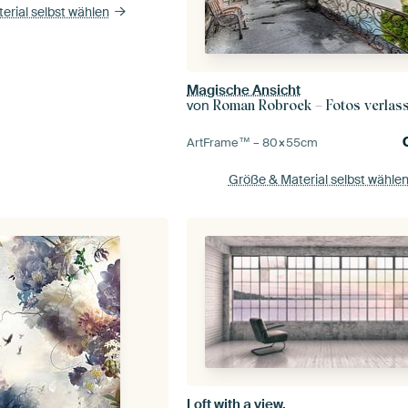
erial selbst wählen
Magische Ansicht
von
Roman Robroek – Fotos verlassene
ArtFrame™ –
80×55
cm
Größe & Material selbst wähle
Loft with a view.