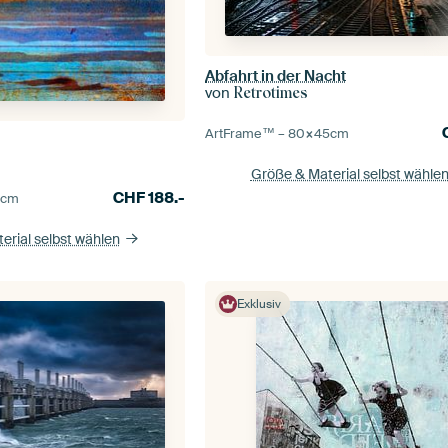
Abfahrt in der Nacht
von
Retrotimes
ArtFrame™ –
80×45
cm
Größe & Material selbst wähle
CHF
188.-
0
cm
erial selbst wählen
Exklusiv