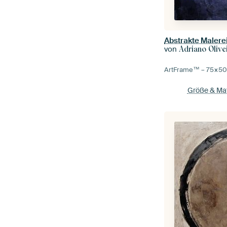
Abstrakte Malere
von
Adriano Olive
ArtFrame™ –
75×5
Größe & Mat