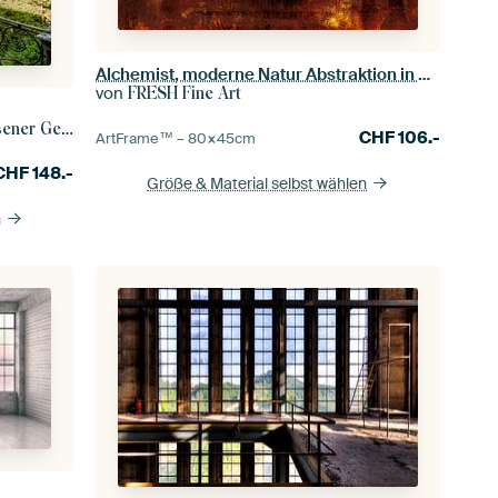
Alchemist, moderne Natur Abstraktion in Bronze Kupfer
von
FRESH Fine Art
r Gebäude
CHF
106.-
ArtFrame™ –
80×45
cm
CHF
148.-
Größe & Material selbst wählen
n