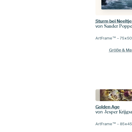
Sturm bei Neeltj
von
Sander Popp
ArtFrame™ –
75×5
Größe & Mat
Golden Age
von
Jesper Krijg
ArtFrame™ –
85×4