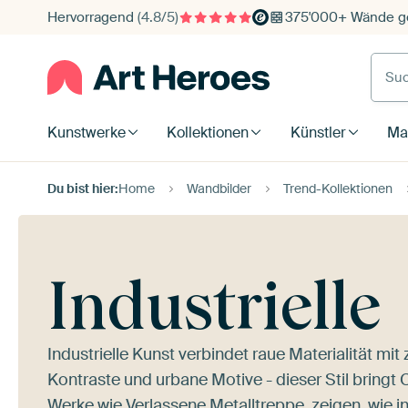
Hervorragend
(4.8/5)
375'000+ Wände ge
Such
Kunstwerke
Kollektionen
Künstler
Mat
Du bist hier:
Home
Wandbilder
Trend-Kollektionen
Industrielle
Industrielle Kunst verbindet raue Materialität mit 
Kontraste und urbane Motive - dieser Stil bringt 
Werke wie
Verlassene Metalltreppe.
zeigen, wie i