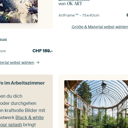
von
OK-ART
ArtFrame™ –
75×40
cm
Größe & Material selbst wähle
sman
CHF
189.-
0
cm
erial selbst wählen
efe im Arbeitszimmer
en du dich
 oder durchgehen
en kraftvolle Bilder mit
nstwerk
Black & white
lour splash
bringt