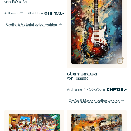
von
FoXo Art
CHF
153.-
ArtFrame™ –
60×60
cm
Größe & Material selbst wählen
Gitarre abstrakt
von
Imagine
CHF
138.-
ArtFrame™ –
50×75
cm
Größe & Material selbst wählen