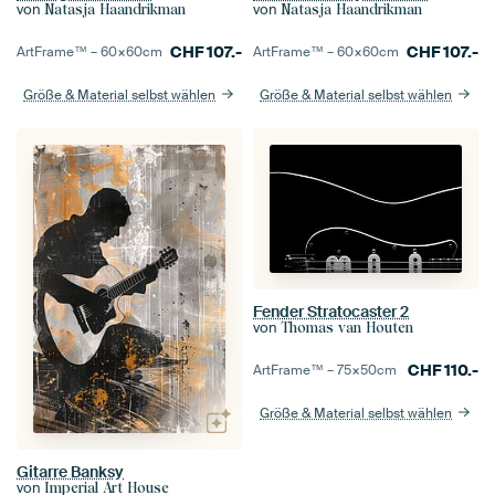
von
von
Natasja Haandrikman
Natasja Haandrikman
CHF
107.-
CHF
107.-
ArtFrame™ –
60×60
cm
ArtFrame™ –
60×60
cm
Größe & Material selbst wählen
Größe & Material selbst wählen
Fender Stratocaster 2
von
Thomas van Houten
CHF
110.-
ArtFrame™ –
75×50
cm
Größe & Material selbst wählen
Gitarre Banksy
von
Imperial Art House