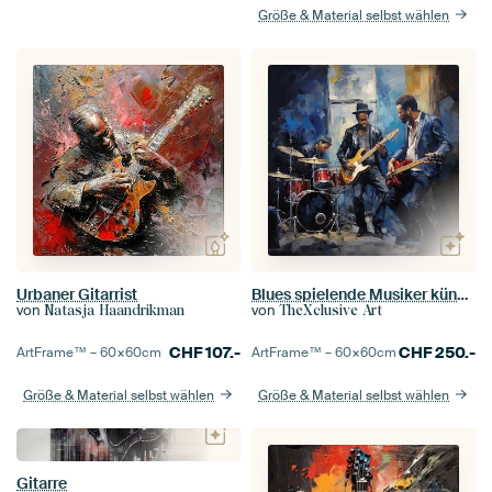
Größe & Material selbst wählen
Urbaner Gitarrist
Blues spielende Musiker künstlerisch
von
von
Natasja Haandrikman
TheXclusive Art
CHF
107.-
CHF
250.-
ArtFrame™ –
60×60
cm
ArtFrame™ –
60×60
cm
Größe & Material selbst wählen
Größe & Material selbst wählen
Gitarre