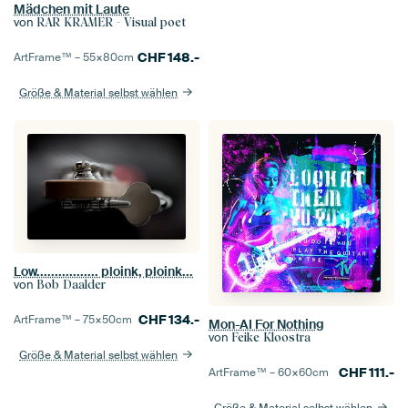
Mädchen mit Laute
von
RAR KRAMER - Visual poet
CHF
148.-
ArtFrame™ –
55×80
cm
Größe & Material selbst wählen
Low................. ploink, ploink...
von
Bob Daalder
CHF
134.-
ArtFrame™ –
75×50
cm
Mon-AI For Nothing
von
Feike Kloostra
Größe & Material selbst wählen
CHF
111.-
ArtFrame™ –
60×60
cm
Größe & Material selbst wählen