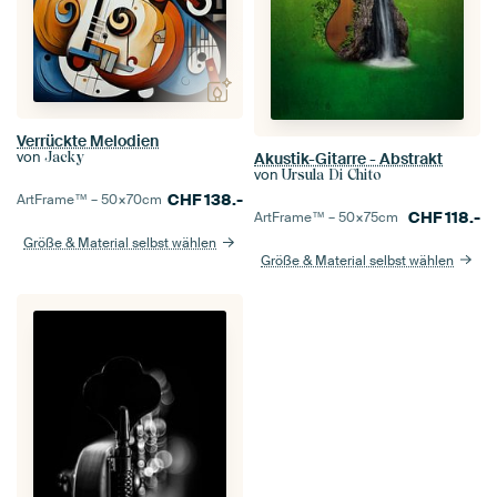
Verrückte Melodien
von
Akustik-Gitarre - Abstrakt
Jacky
von
Ursula Di Chito
CHF
138.-
ArtFrame™ –
50×70
cm
CHF
118.-
ArtFrame™ –
50×75
cm
Größe & Material selbst wählen
Größe & Material selbst wählen