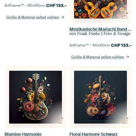
CHF
133.-
ArtFrame™ –
80×60
cm
Größe & Material selbst wählen
Mexikanische Mariachi Band am Dia de los Muertos
von
Frank Daske | Foto & Design
CHF
133.-
ArtFrame™ –
80×60
cm
Größe & Material selbst wählen
Blumige Harmonie
Floral Harmony Schwarz