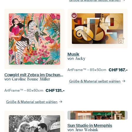
Musik
von
Jacky
CHF
167.-
ArtFrame™ –
85×50
cm
Cowgirl mit Zebra im Dschungel
von
Caroline Bonne Müller
Größe & Material selbst wählen
CHF
131.-
ArtFrame™ –
60×60
cm
Größe & Material selbst wählen
Sun Studio in Memphis
von
Arno Wolsink