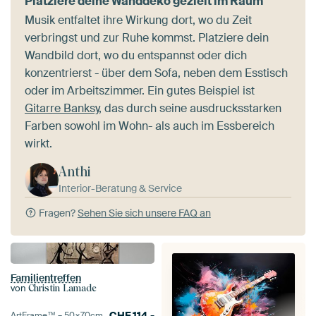
Platziere deine Wanddeko gezielt im Raum
Musik entfaltet ihre Wirkung dort, wo du Zeit
verbringst und zur Ruhe kommst. Platziere dein
Wandbild dort, wo du entspannst oder dich
konzentrierst - über dem Sofa, neben dem Esstisch
oder im Arbeitszimmer. Ein gutes Beispiel ist
Gitarre Banksy
, das durch seine ausdrucksstarken
Farben sowohl im Wohn- als auch im Essbereich
wirkt.
Anthi
Interior-Beratung & Service
Fragen?
Sehen Sie sich unsere FAQ an
Familientreffen
von
Christin Lamade
CHF
114.-
ArtFrame™ –
50×70
cm