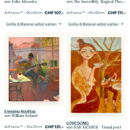
von
von
Feike Kloostra
The Incredibly Magical Photo Studio
CHF
107.-
CHF
111.-
ArtFrame™ –
60×60
cm
ArtFrame™ –
60×60
cm
Größe & Material selbst wählen
Größe & Material selbst wählen
Evening Rooftop
von
William Ireland
LOVESONG
CHF
131.-
ArtFrame™ –
55×70
cm
von
RAR KRAMER - Visual poet