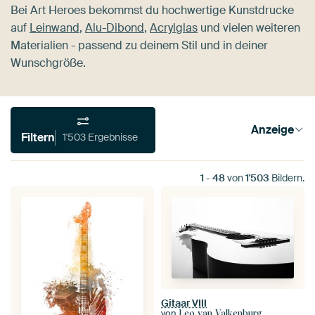
Bei Art Heroes bekommst du hochwertige Kunstdrucke
auf
Leinwand
,
Alu-Dibond
,
Acrylglas
und vielen weiteren
Materialien - passend zu deinem Stil und in deiner
Wunschgröße.
Anzeige
Filtern
1'503 Ergebnisse
1
-
48
von
1'503
Bildern.
Gitaar VIII
von
Leo van Valkenburg