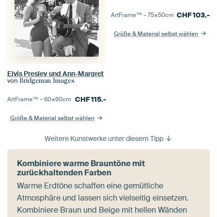
CHF
103.-
ArtFrame™ –
75×50
cm
Größe & Material selbst wählen
Elvis Presley und Ann-Margret
von
Bridgeman Images
CHF
115.-
ArtFrame™ –
60×60
cm
Größe & Material selbst wählen
Weitere Kunstwerke unter diesem Tipp
Kombiniere warme Brauntöne mit
zurückhaltenden Farben
Warme Erdtöne schaffen eine gemütliche
Atmosphäre und lassen sich vielseitig einsetzen.
Kombiniere Braun und Beige mit hellen Wänden