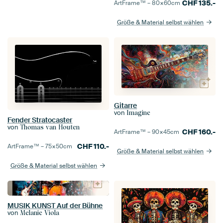
CHF
135.-
ArtFrame™ –
80×60
cm
Größe & Material selbst wählen
Gitarre
von
Imagine
Fender Stratocaster
von
Thomas van Houten
CHF
160.-
ArtFrame™ –
90×45
cm
CHF
110.-
ArtFrame™ –
75×50
cm
Größe & Material selbst wählen
Größe & Material selbst wählen
MUSIK KUNST Auf der Bühne
von
Melanie Viola