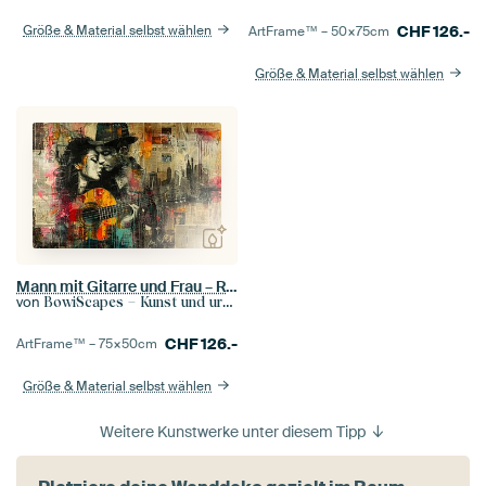
Größe & Material selbst wählen
CHF
126.-
ArtFrame™ –
50×75
cm
Größe & Material selbst wählen
Mann mit Gitarre und Frau – Romantisches Graffiti-Kunstwerk
von
BowiScapes – Kunst und urbane Wandgestaltung
CHF
126.-
ArtFrame™ –
75×50
cm
Größe & Material selbst wählen
Weitere Kunstwerke unter diesem Tipp