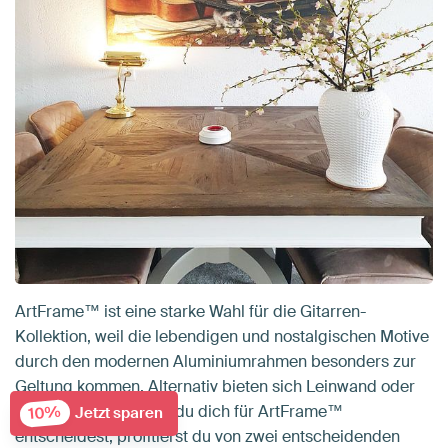
ArtFrame™ ist eine starke Wahl für die Gitarren-
Kollektion, weil die lebendigen und nostalgischen Motive
durch den modernen Aluminiumrahmen besonders zur
Geltung kommen. Alternativ bieten sich Leinwand oder
Alu-Dibond an. Wenn du dich für ArtFrame™
10%
Jetzt sparen
entscheidest, profitierst du von zwei entscheidenden