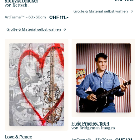
Vitruvian Rocker
von
Nettsch .
Größe & Material selbst wählen
CHF
111.-
ArtFrame™ –
60×60
cm
Größe & Material selbst wählen
Elvis Presley, 1964
von
Bridgeman Images
Love & Peace