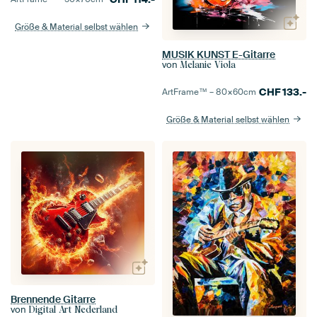
Größe & Material selbst wählen
MUSIK KUNST E-Gitarre
von
Melanie Viola
CHF
133.-
ArtFrame™ –
80×60
cm
Größe & Material selbst wählen
Brennende Gitarre
von
Digital Art Nederland