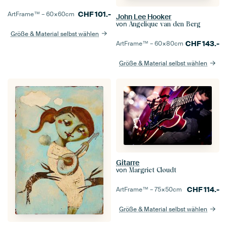
CHF
101.-
ArtFrame™ –
60×60
cm
John Lee Hooker
von
Angelique van den Berg
Größe & Material selbst wählen
CHF
143.-
ArtFrame™ –
60×80
cm
Größe & Material selbst wählen
Gitarre
von
Margriet Cloudt
CHF
114.-
ArtFrame™ –
75×50
cm
Größe & Material selbst wählen