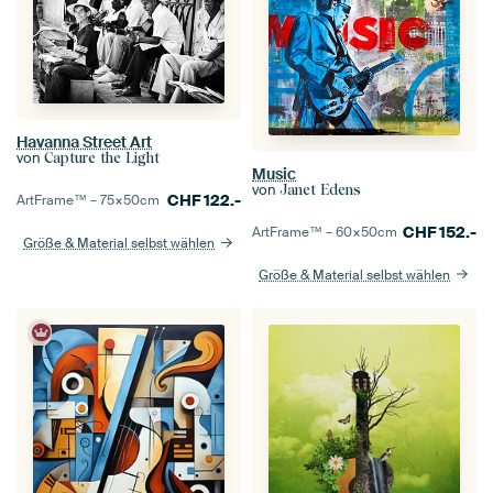
Havanna Street Art
von
Capture the Light
Music
von
Janet Edens
CHF
122.-
ArtFrame™ –
75×50
cm
CHF
152.-
ArtFrame™ –
60×50
cm
Größe & Material selbst wählen
Größe & Material selbst wählen