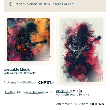
Fragen?
Sehen Sie sich unsere FAQ an
abstrakte Musik
von
Gelissen Artworks
CHF
171.-
ArtFrame™ –
60×60
cm
abstrakte Musik
Größe & Material selbst wählen
von
Gelissen Artworks
CHF
175.-
ArtFrame™ –
50×75
cm