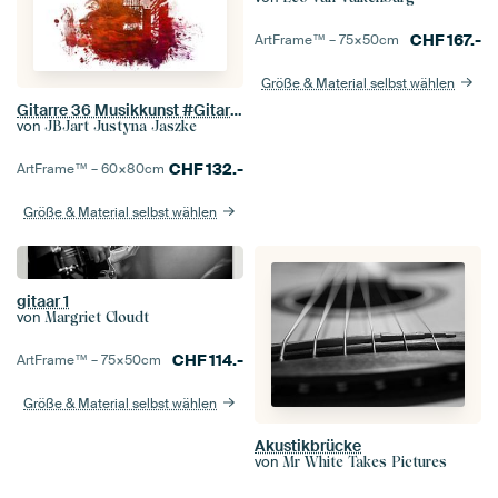
CHF
167.-
ArtFrame™ –
75×50
cm
Größe & Material selbst wählen
Gitarre 36 Musikkunst #Gitarre #Musik
von
JBJart Justyna Jaszke
CHF
132.-
ArtFrame™ –
60×80
cm
Größe & Material selbst wählen
gitaar 1
von
Margriet Cloudt
CHF
114.-
ArtFrame™ –
75×50
cm
Größe & Material selbst wählen
Akustikbrücke
von
Mr White Takes Pictures