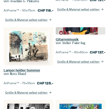
CHF
131.-
ArtFrame™ –
55×70
cm
von
Joachim G. Pinkawa
Größe & Material selbst wählen
CHF
116.-
ArtFrame™ –
50×75
cm
Größe & Material selbst wählen
Gitarrenmusik
von
Atelier Paint-Ing
CHF
137.-
ArtFrame™ –
60×60
cm
Größe & Material selbst wählen
Langer heißer Sommer
von
Nora Bland
CHF
125.-
ArtFrame™ –
75×55
cm
Größe & Material selbst wählen