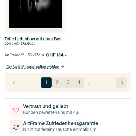
Tolle Lichtshow auf einer Bassgitarre II
von
Bob Daalder
CHF
134.-
ArtFrame™ –
50×75
cm
Größe & Material selbst wählen
1
2
3
4
…
Vertraut und geliebt
Kunden bewerten uns mit 4,8!
ArtFrame Zufriedenheitsgarantie
Nicht zufrieden? Tausche einmalig um.