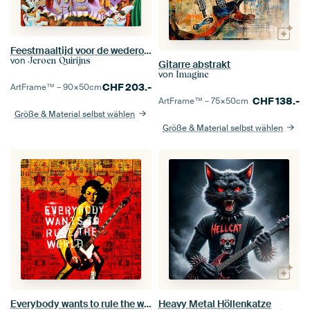
Feestmaaltijd voor de wederopstanding
von
Jeroen Quirijns
Gitarre abstrakt
von
Imagine
CHF
203.-
ArtFrame™ –
90×50
cm
CHF
138.-
ArtFrame™ –
75×50
cm
Größe & Material selbst wählen
Größe & Material selbst wählen
Everybody wants to rule the world
Heavy Metal Höllenkatze