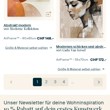
Abstrakt modern
von
Moderne Kollektion
CHF
148.-
ArtFrame™ –
80×60
cm
Modernes schickes und abstraktes Porträt in Erdtönen
Größe & Material selbst wählen
von
Carla Van Iersel
CHF
172.-
ArtFrame™ –
55×70
cm
Größe & Material selbst wählen
1
2
3
4
…
Unser Newsletter für deine Wohninspiration
10 % Rabatt auf dein erstes Kunstwerk