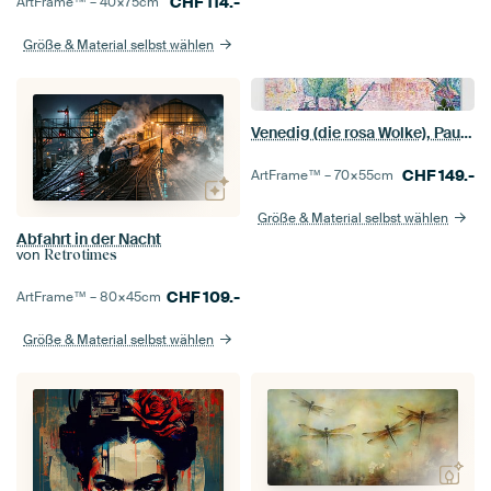
CHF
114.-
ArtFrame™ –
40×75
cm
Größe & Material selbst wählen
Venedig (die rosa Wolke), Paul Signac
CHF
149.-
ArtFrame™ –
70×55
cm
Größe & Material selbst wählen
Abfahrt in der Nacht
von
Retrotimes
CHF
109.-
ArtFrame™ –
80×45
cm
Größe & Material selbst wählen