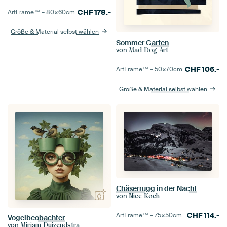
CHF
178.-
ArtFrame™ –
80×60
cm
Größe & Material selbst wählen
Sommer Garten
von
Mad Dog Art
CHF
106.-
ArtFrame™ –
50×70
cm
Größe & Material selbst wählen
Chäserrugg in der Nacht
von
Nicc Koch
CHF
114.-
ArtFrame™ –
75×50
cm
Vogelbeobachter
von
Mirjam Duizendstra