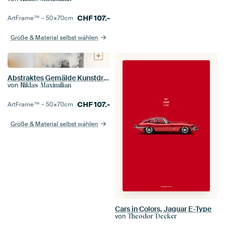
CHF
107.-
ArtFrame™ –
50×70
cm
Größe & Material selbst wählen
Abstraktes Gemälde Kunstdruck Modern Schwarz Weiß
von
Niklas Maximilian
CHF
107.-
ArtFrame™ –
50×70
cm
Größe & Material selbst wählen
Cars in Colors, Jaguar E-Type
von
Theodor Decker