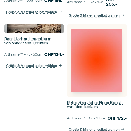
CHF
CHF
156.-
ArtFrame™ –
90×45
cm
ArtFrame™ –
125×60
cm
255.-
Größe & Material selbst wählen
Größe & Material selbst wählen
Bass Harbor-Leuchtturm
von
Sander van Leeuwen
CHF
134.-
ArtFrame™ –
75×50
cm
Größe & Material selbst wählen
Retro 70er Jahre Neon Kunst. Abstrakter Farbverlauf in Orange und Pink
von
Dina Dankers
CHF
172.-
ArtFrame™ –
55×70
cm
Größe & Material selbst wählen