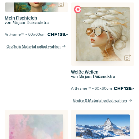
Mein Fischteich
von
Mirjam Duizendstra
CHF
139.-
ArtFrame™ –
60×60
cm
Größe & Material selbst wählen
Weiße Wellen
von
Mirjam Duizendstra
CHF
139.-
ArtFrame™ –
60×60
cm
Größe & Material selbst wählen