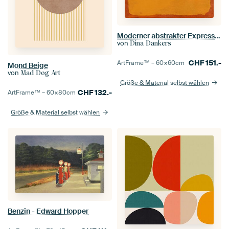
Moderner abstrakter Expressionismus. Rosa und Gelb auf Orange.
von
Dina Dankers
CHF
151.-
ArtFrame™ –
60×60
cm
Mond Beige
von
Mad Dog Art
Größe & Material selbst wählen
CHF
132.-
ArtFrame™ –
60×80
cm
Größe & Material selbst wählen
Benzin - Edward Hopper