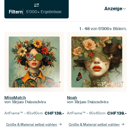
Anzeige
Filtern
5'000+ Ergebnisse
1
-
48
von
5'000+
Bildern.
MissMatch
Noah
von
von
Mirjam Duizendstra
Mirjam Duizendstra
CHF
139.-
CHF
139.-
ArtFrame™ –
60×60
cm
ArtFrame™ –
60×60
cm
Größe & Material selbst wählen
Größe & Material selbst wählen