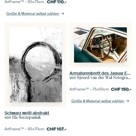
CHF
110.-
ArtFrame™ –
50×75
cm
Größe & Material selbst wählen
Armaturenbrett des Jaguar E-Type
von
Sjoerd van der Wal Fotografie
CHF
150.-
ArtFrame™ –
75×50
cm
Größe & Material selbst wählen
Schwarz weiß abstrakt
von
Ela Szczepaniak
CHF
107.-
ArtFrame™ –
50×70
cm