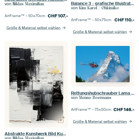
Balance 3 - grafische Illustration in sanften Farben
von
Niklas Maximilian
von
Kim Karol / Ohkimiko
CHF
107.-
ArtFrame™ –
50×70
cm
CHF
110.-
ArtFrame™ –
50×75
cm
Größe & Material selbst wählen
Größe & Material selbst wählen
Rettungshubschrauber Lama und Matterhorn
von
Menno Boermans
CHF
146.-
ArtFrame™ –
75×50
cm
Größe & Material selbst wählen
Abstrakte Kunstwerk Bild Kunstdruck Gemälde Schwarz Weiß
von
Niklas Maximilian