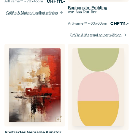
CHF
111.-
ArtFrame™ –
70×45
cm
Bauhaus im Frühling
von
Ana Rut Bre
Größe & Material selbst wählen
CHF
111.-
ArtFrame™ –
60×60
cm
Größe & Material selbst wählen
Abstraktes Gemälde Kunstdruck Modern Rot, Gelb und Weiß