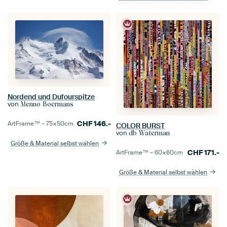
Nordend und Dufourspitze
von
Menno Boermans
CHF
146.-
ArtFrame™ –
75×50
cm
COLOR BURST
von
db Waterman
Größe & Material selbst wählen
CHF
171.-
ArtFrame™ –
60×60
cm
Größe & Material selbst wählen