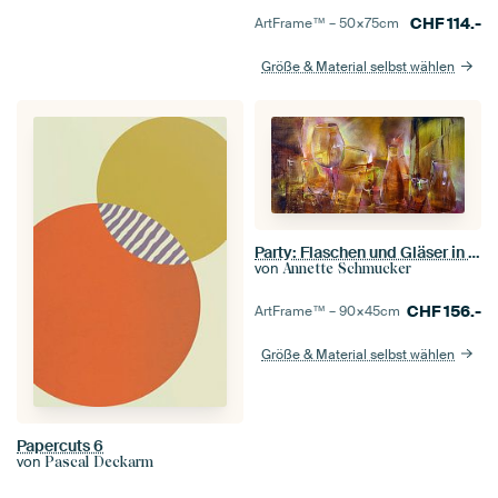
CHF
114.-
ArtFrame™ –
50×75
cm
Größe & Material selbst wählen
Party: Flaschen und Gläser in rot und gold
von
Annette Schmucker
CHF
156.-
ArtFrame™ –
90×45
cm
Größe & Material selbst wählen
Papercuts 6
von
Pascal Deckarm