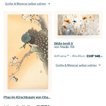
Größe & Material selbst wählen
Blüte breit ii
von
Studio BB
CHF
146.-
ArtFrame™ –
90×45
cm
Größe & Material selbst wählen
Pfau im Kirschbaum von Ohara Koson