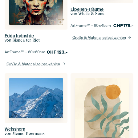
Libellen-Träume
von
Whale & Sons
CHF
175.-
ArtFrame™ –
90×45
cm
Frida Industrie
Größe & Material selbst wählen
von
Bianca ter Riet
CHF
123.-
ArtFrame™ –
60×60
cm
Größe & Material selbst wählen
Weisshorn
von
Menno Boermans