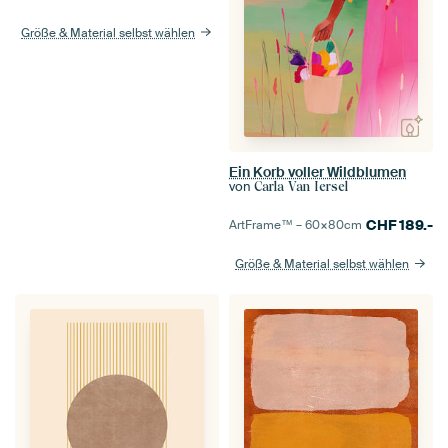
Größe & Material selbst wählen
Ein Korb voller Wildblumen
von
Carla Van Iersel
CHF
189.-
ArtFrame™ –
60×80
cm
Größe & Material selbst wählen