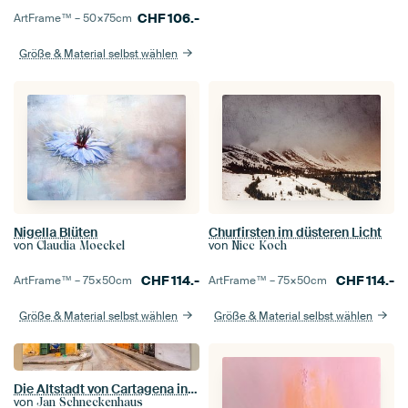
CHF
106.-
ArtFrame™ –
50×75
cm
Größe & Material selbst wählen
Nigella Blüten
Churfirsten im düsteren Licht
von
von
Claudia Moeckel
Nicc Koch
CHF
114.-
CHF
114.-
ArtFrame™ –
75×50
cm
ArtFrame™ –
75×50
cm
Größe & Material selbst wählen
Größe & Material selbst wählen
Die Altstadt von Cartagena in Kolumbien
von
Jan Schneckenhaus