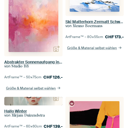
Ski Matterhorn Zermatt Schweiz
von
Menno Boermans
CHF
173.-
ArtFrame™ –
80×55
cm
Größe & Material selbst wählen
Abstrakter Sonnenaufgang in Pastell Nr. 1
von
Studio BB
CHF
126.-
ArtFrame™ –
50×75
cm
Größe & Material selbst wählen
Hallo Winter
von
Mirjam Duizendstra
CHF
139.-
ArtFrame™ –
60×60
cm