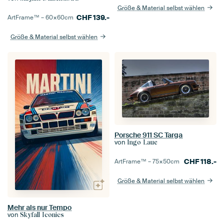
Größe & Material selbst wählen
CHF
139.-
ArtFrame™ –
60×60
cm
Größe & Material selbst wählen
Porsche 911 SC Targa
von
Ingo Laue
CHF
118.-
ArtFrame™ –
75×50
cm
Größe & Material selbst wählen
Mehr als nur Tempo
von
Skyfall Iconics