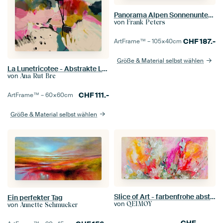
Panorama Alpen Sonnenuntergang
von
Frank Peters
CHF
187.-
ArtFrame™ –
105×40
cm
Größe & Material selbst wählen
La Lunetricotee - Abstrakte Landschaft
von
Ana Rut Bre
CHF
111.-
ArtFrame™ –
60×60
cm
Größe & Material selbst wählen
Slice of Art - farbenfrohe abstrakte Malerei
Ein perfekter Tag
von
QEIMOY
von
Annette Schmucker