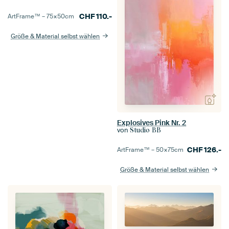
CHF
110.-
ArtFrame™ –
75×50
cm
Größe & Material selbst wählen
Explosives Pink Nr. 2
von
Studio BB
CHF
126.-
ArtFrame™ –
50×75
cm
Größe & Material selbst wählen