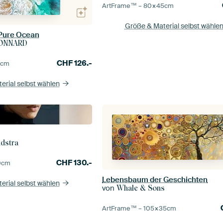
ArtFrame™ –
80×45
cm
Größe & Material selbst wähle
 Pure Ocean
GONNARD
CHF
126.-
5
cm
erial selbst wählen
ndstra
CHF
130.-
0
cm
Lebensbaum der Geschichten
erial selbst wählen
von
Whale & Sons
ArtFrame™ –
105×35
cm