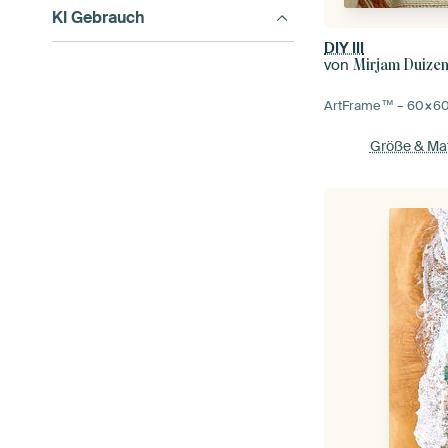
KI Gebrauch
DIY III
von
Mirjam Duize
ArtFrame™ –
60×6
Größe & Mat