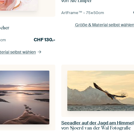
von
Nic Limper
ArtFrame™ –
75×50
cm
Größe & Material selbst wähle
scher
CHF
130.-
0
cm
erial selbst wählen
Seeadler auf der Jagd am Himmel
von
Sjoerd van der Wal Fotografie