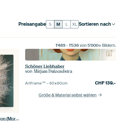
Preisangabe
Sortieren nach
S
M
L
XL
1'489
-
1'536
von
5'000+
Bildern.
Schöner Liebhaber
von
Mirjam Duizendstra
CHF
139.-
ArtFrame™ –
60×60
cm
Größe & Material selbst wählen
Warmes Licht wärmt den Tragopogon (Morgenstern)