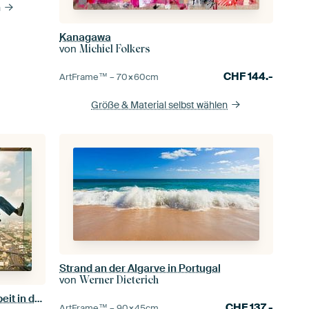
n
Kanagawa
von
Michiel Folkers
CHF
144.-
ArtFrame™ –
70×60
cm
Größe & Material selbst wählen
Strand an der Algarve in Portugal
von
Werner Dieterich
Fensterputzer hängen bei ihrer Arbeit in der Höhe von einem Wolkenkratzer
CHF
137.-
ArtFrame™ –
90×45
cm