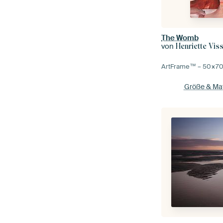
The Womb
von
Henriette Vis
ArtFrame™ –
50×7
Größe & Mat