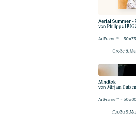
Aerial Summer -
von
Philippe HU
ArtFrame™ –
50×7
Größe & Mat
Mindfok
von
Mirjam Duize
ArtFrame™ –
50×6
Größe & Mat