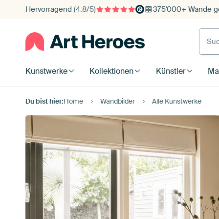
Hervorragend
(4.8/5)
375'000+ Wände ge
Such
Kunstwerke
Kollektionen
Künstler
Mat
Du bist hier:
Home
Wandbilder
Alle Kunstwerke