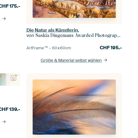
CHF
175.-
n
Die Natur als Künstlerin.
von
Saskia Dingemans Awarded Photographer
CHF
195.-
ArtFrame™ –
60×60
cm
Größe & Material selbst wählen
CHF
139.-
n