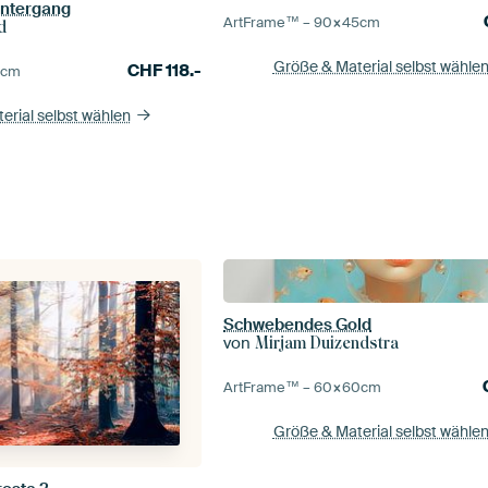
untergang
ArtFrame™ –
90×45
cm
d
Größe & Material selbst wähle
CHF
118.-
0
cm
erial selbst wählen
Schwebendes Gold
von
Mirjam Duizendstra
ArtFrame™ –
60×60
cm
Größe & Material selbst wähle