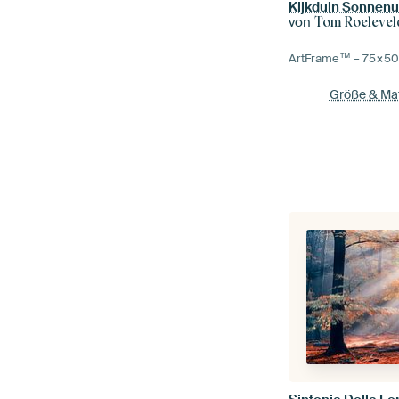
Kijkduin Sonnen
von
Tom Roelevel
ArtFrame™ –
75×5
Größe & Mat