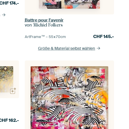
CHF
174.-
n
Battre pour l'avenir
von
Michiel Folkers
CHF
145.-
ArtFrame™ –
55×70
cm
Größe & Material selbst wählen
CHF
162.-