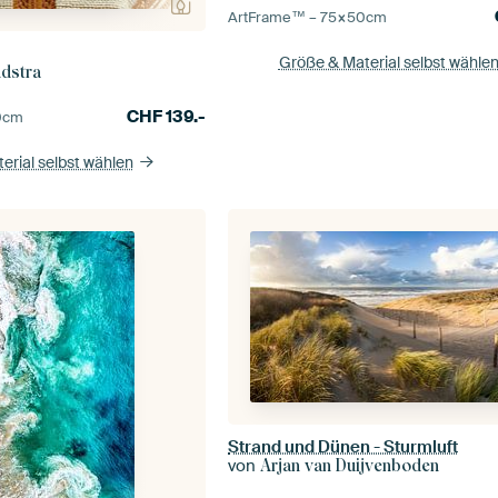
ArtFrame™ –
75×50
cm
Größe & Material selbst wähle
ndstra
CHF
139.-
0
cm
erial selbst wählen
Strand und Dünen - Sturmluft
von
Arjan van Duijvenboden