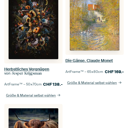
Die Gänse, Claude Monet
Herbstliches Vergnügen
CHF
169.-
ArtFrame™ –
65×80
cm
von
Jesper Krijgsman
Größe & Material selbst wählen
CHF
138.-
ArtFrame™ –
50×70
cm
Größe & Material selbst wählen