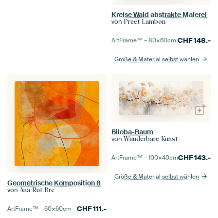
Kreise Wald abstrakte Malerei
von
Preet Lambon
CHF
148.-
ArtFrame™ –
80×60
cm
Größe & Material selbst wählen
Biloba-Baum
von
Wunderbare Kunst
CHF
143.-
ArtFrame™ –
100×40
cm
Größe & Material selbst wählen
Geometrische Komposition 8
von
Ana Rut Bre
CHF
111.-
ArtFrame™ –
60×60
cm