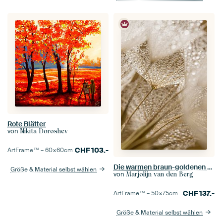
Rote Blätter
von
Nikita Doroshev
CHF
103.-
ArtFrame™ –
60×60
cm
Die warmen braun-goldenen Farben eines Tragopogon
Größe & Material selbst wählen
von
Marjolijn van den Berg
CHF
137.-
ArtFrame™ –
50×75
cm
Größe & Material selbst wählen