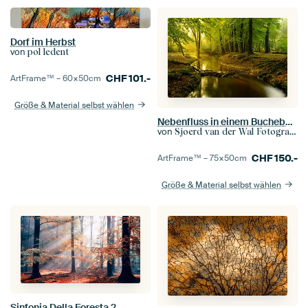
Dorf im Herbst
von
pol ledent
CHF
101.-
ArtFrame™ –
60×50
cm
Größe & Material selbst wählen
Nebenfluss in einem Buchebaumwald während eines frühen Herbstmorgens
von
Sjoerd van der Wal Fotografie
CHF
150.-
ArtFrame™ –
75×50
cm
Größe & Material selbst wählen
Sinfonia Della Foresta 2