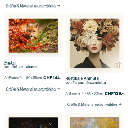
Größe & Material selbst wählen
Fuchs
von
Robert Adamec
CHF
144.-
ArtFrame™ –
80×55
cm
Rustikale Anmut II
von
Mirjam Duizendstra
Größe & Material selbst wählen
CHF
139.-
ArtFrame™ –
60×60
cm
Größe & Material selbst wählen