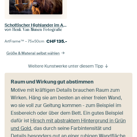
Schottischer Highlander im Abendlicht. Goldene Stunde. Schottisches Hochlandrind
von
Henk Van Nunen Fotografie
CHF
135.-
ArtFrame™ –
75×50
cm
Größe & Material selbst wählen
Weitere Kunstwerke unter diesem Tipp
Raum und Wirkung gut abstimmen
Motive mit kräftigen Details brauchen Raum zum
Wirken. Häng sie am besten an einer freien Wand,
wo sie voll zur Geltung kommen - zum Beispiel im
Essbereich oder über dem Bett. Ein gutes Beispiel
dafür ist
Hirsch mit abstraktem Hintergrund in Grün
und Gold
, das durch seine Farbintensität und
Details besonders gut an einer ruhigen Wandfläche