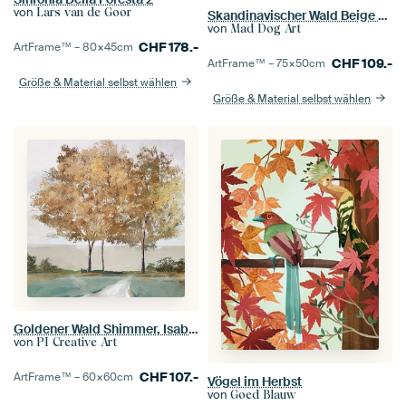
von
Lars van de Goor
Skandinavischer Wald Beige Ocker
von
Mad Dog Art
CHF
178.-
ArtFrame™ –
80×45
cm
CHF
109.-
ArtFrame™ –
75×50
cm
Größe & Material selbst wählen
Größe & Material selbst wählen
Goldener Wald Shimmer, Isabelle Z
von
PI Creative Art
CHF
107.-
ArtFrame™ –
60×60
cm
Vögel im Herbst
von
Goed Blauw