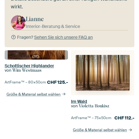
wirkt.
Lianne
Interior-Beratung & Service
Fragen?
Sehen Sie sich unsere FAQ an
Schottischer Highlander
von
Wim Westmaas
CHF
125.-
ArtFrame™ –
80×50
cm
Größe & Material selbst wählen
Im Wald
von
Violetta Honkisz
CHF
112.-
ArtFrame™ –
75×50
cm
Größe & Material selbst wählen