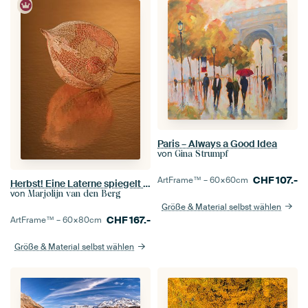
Paris – Always a Good Idea
von
Gina Strumpf
CHF
107.-
ArtFrame™ –
60×60
cm
Herbst! Eine Laterne spiegelt sich in der warmen Oberfläche
von
Marjolijn van den Berg
Größe & Material selbst wählen
CHF
167.-
ArtFrame™ –
60×80
cm
Größe & Material selbst wählen