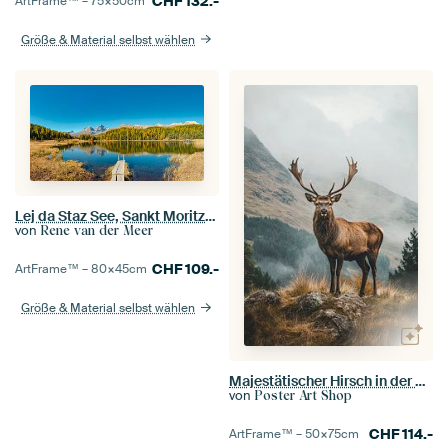
CHF
132.-
ArtFrame™ –
75×50
cm
Größe & Material selbst wählen
Lej da Staz See, Sankt Moritz, Graubünden, Engadin, Schweiz
von
Rene van der Meer
CHF
109.-
ArtFrame™ –
80×45
cm
Größe & Material selbst wählen
Majestätischer Hirsch in der Wildnis
von
Poster Art Shop
CHF
114.-
ArtFrame™ –
50×75
cm