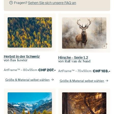
Fragen?
Sehen Sie sich unsere FAQ an
Herbst in der Schweiz
Hirsche - Serie 1.2
von
Bas Koster
von
Ralf van de Sand
CHF
207.-
ArtFrame™ –
80×55
cm
CHF
103.-
ArtFrame™ –
70×50
cm
Größe & Material selbst wählen
Größe & Material selbst wählen