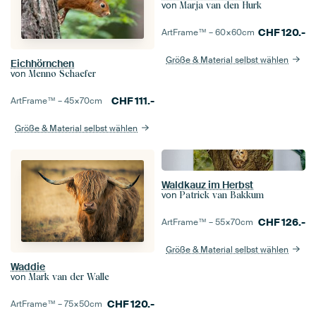
von
Marja van den Hurk
CHF
120.-
ArtFrame™ –
60×60
cm
Größe & Material selbst wählen
Eichhörnchen
von
Menno Schaefer
CHF
111.-
ArtFrame™ –
45×70
cm
Größe & Material selbst wählen
Waldkauz im Herbst
von
Patrick van Bakkum
CHF
126.-
ArtFrame™ –
55×70
cm
Größe & Material selbst wählen
Waddie
von
Mark van der Walle
CHF
120.-
ArtFrame™ –
75×50
cm