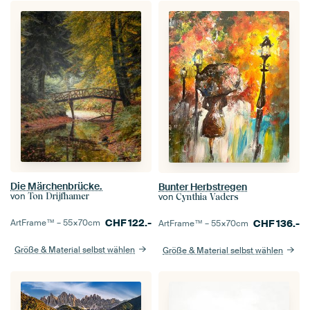
Die Märchenbrücke.
Bunter Herbstregen
von
von
Ton Drijfhamer
Cynthia Vaders
CHF
122.-
CHF
136.-
ArtFrame™ –
55×70
cm
ArtFrame™ –
55×70
cm
Größe & Material selbst wählen
Größe & Material selbst wählen