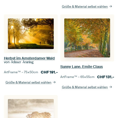
Größe & Material selbst wählen
Herbst im Amsterdamer Wald
von
Jelmer Jeuring
Sunny Lane, Emile Claus
CHF
191.-
ArtFrame™ –
75×50
cm
CHF
131.-
ArtFrame™ –
65×55
cm
Größe & Material selbst wählen
Größe & Material selbst wählen