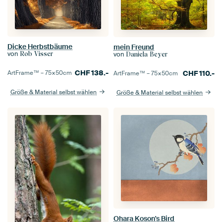
Dicke Herbstbäume
mein Freund
von
von
Rob Visser
Daniela Beyer
CHF
138.-
CHF
110.-
ArtFrame™ –
75×50
cm
ArtFrame™ –
75×50
cm
Größe & Material selbst wählen
Größe & Material selbst wählen
Ohara Koson's Bird