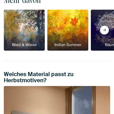
Mehr davon
Wald & Wiese
Indian Summer
Bäu
Welches Material passt zu
Herbstmotiven?