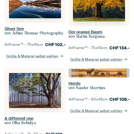
Silser See
Der orange Baum
von
Achim Thomae Photography
von
Martin Bergsma
CHF
102.-
ArtFrame™ –
75×45
cm
CHF
134.-
ArtFrame™ –
75×50
cm
Größe & Material selbst wählen
Größe & Material selbst wählen
Herde
von
Sander Meertins
CHF
109.-
ArtFrame™ –
80×45
cm
Größe & Material selbst wählen
A different one
von
Olha Rohulya