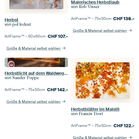
Malerisches Herbstlaub
von
Rob Visser
CHF
138.-
ArtFrame™ –
75×50
cm
Herbst
von
pol ledent
Größe & Material selbst wählen
CHF
107.-
ArtFrame™ –
60×60
cm
Größe & Material selbst wählen
Herbstlicht auf dem Waldweg im Mastbos
von
Sander Poppe
CHF
142.-
ArtFrame™ –
75×50
cm
Größe & Material selbst wählen
Herbstblätter im Malstil
von
Francis Dost
CHF
122.-
ArtFrame™ –
75×50
cm
Größe & Material selbst wählen