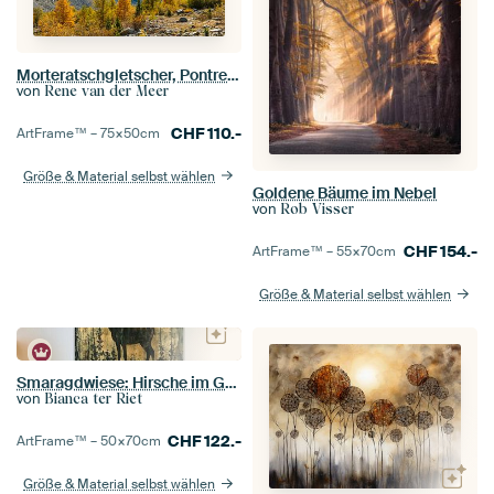
Morteratschgletscher, Pontresina, Graubünden, Engadin, Schweiz,
von
Rene van der Meer
CHF
110.-
ArtFrame™ –
75×50
cm
Größe & Material selbst wählen
Goldene Bäume im Nebel
von
Rob Visser
CHF
154.-
ArtFrame™ –
55×70
cm
Größe & Material selbst wählen
Smaragdwiese: Hirsche im Goldglanz
von
Bianca ter Riet
CHF
122.-
ArtFrame™ –
50×70
cm
Größe & Material selbst wählen