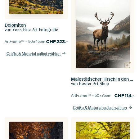
Dolomiten
von
Voss Fine Art Fotografie
CHF
223.-
ArtFrame™ –
90×45
cm
Größe & Material selbst wählen
Majestätischer Hirsch in den Bergen
von
Poster Art Shop
CHF
114.-
ArtFrame™ –
50×75
cm
Größe & Material selbst wählen