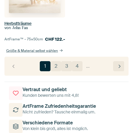
Herbstträume
von
John Fan
CHF
122.-
ArtFrame™ –
75×50
cm
Größe & Material selbst wählen
1
2
3
4
…
Vertraut und geliebt
Kunden bewerten uns mit 4,8!
ArtFrame Zufriedenheitsgarantie
Nicht zufrieden? Tausche einmalig um.
Verschiedene Formate
Von klein bis groß, alles ist möglich.