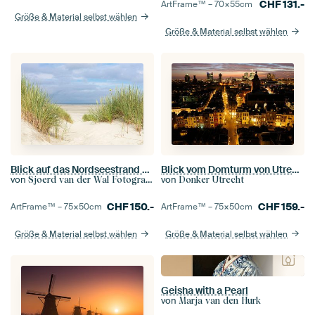
CHF
131.-
ArtFrame™ –
70×55
cm
Größe & Material selbst wählen
Größe & Material selbst wählen
Blick vom Domturm von Utrecht in Richtung Zadelstraat
Blick auf das Nordseestrand auf der Nordseeinsel Terschelling
von
von
Donker Utrecht
Sjoerd van der Wal Fotografie
CHF
159.-
CHF
150.-
ArtFrame™ –
75×50
cm
ArtFrame™ –
75×50
cm
Größe & Material selbst wählen
Größe & Material selbst wählen
Geisha with a Pearl
von
Marja van den Hurk