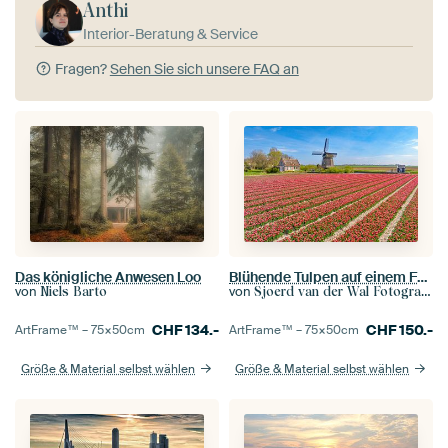
Anthi
Interior-Beratung & Service
Fragen?
Sehen Sie sich unsere FAQ an
Das königliche Anwesen Loo
Blühende Tulpen auf einem Feld in Holland mit einer Windmühle
von
von
Niels Barto
Sjoerd van der Wal Fotografie
CHF
134.-
CHF
150.-
ArtFrame™ –
75×50
cm
ArtFrame™ –
75×50
cm
Größe & Material selbst wählen
Größe & Material selbst wählen