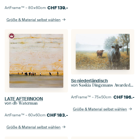
CHF
139.-
ArtFrame™ –
80×60
cm
Größe & Material selbst wählen
So niederländisch
von
Saskia Dingemans Awarded Photographer
CHF
196.-
ArtFrame™ –
75×50
cm
LATE AFTERNOON
von
db Waterman
Größe & Material selbst wählen
CHF
183.-
ArtFrame™ –
60×60
cm
Größe & Material selbst wählen