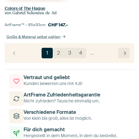
Colors of The Hague
von
Gabriel Schouten de Jel
CHF
147.-
ArtFrame™ –
85×50
cm
Größe & Material selbst wählen
1
2
3
4
…
Vertraut und geliebt
Kunden bewerten uns mit 4,8!
ArtFrame Zufriedenheitsgarantie
Nicht zufrieden? Tausche einmalig um.
Verschiedene Formate
Von klein bis groß, alles ist möglich.
Für dich gemacht
Hergestellt in dem Moment, in dem du bestellst.