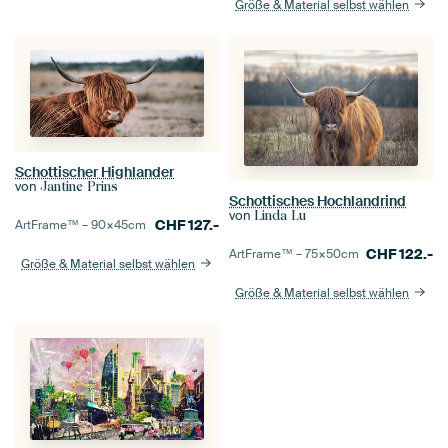
Größe & Material selbst wählen
Schottischer Highlander
von
Jantine Prins
Schottisches Hochlandrind
von
Linda Lu
CHF
127.-
ArtFrame™ –
90×45
cm
CHF
122.-
ArtFrame™ –
75×50
cm
Größe & Material selbst wählen
Größe & Material selbst wählen