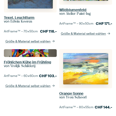
Wildblumenfeld
von
Atelier Paint-Ing
Texel, Leuchtturm
von
Edwin Kooren
CHF
171.-
ArtFrame™ –
90×50
cm
CHF
116.-
ArtFrame™ –
70×50
cm
Größe & Material selbst wählen
Größe & Material selbst wählen
Fröhlichen Kühe im Frühling
von
Vrolijk Schilderij
CHF
103.-
ArtFrame™ –
60×60
cm
Größe & Material selbst wählen
Orange Sonne
von
Yvon Schoorl
CHF
144.-
ArtFrame™ –
80×55
cm