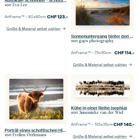
Rustikale Schönheit - Schottischer Hochländer in Kontemplation
von
Eva Lee
CHF
123.-
ArtFrame™ –
80×60
cm
Größe & Material selbst wählen
Sonnenuntergang hinter den holländischen Dünen
von
gaps photography
CHF
114.-
ArtFrame™ –
75×50
cm
Größe & Material selbst wählen
Kühe in einer Reihe (sephia)
von
Annemieke van der Wiel
CHF
140.-
ArtFrame™ –
105×35
cm
Porträt eines schottischen Highlander #3
von
Evelien Oerlemans
Größe & Material selbst wählen