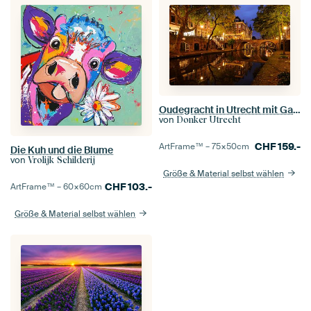
Oudegracht in Utrecht mit Gaardbrug
von
Donker Utrecht
CHF
159.-
ArtFrame™ –
75×50
cm
Die Kuh und die Blume
von
Vrolijk Schilderij
Größe & Material selbst wählen
CHF
103.-
ArtFrame™ –
60×60
cm
Größe & Material selbst wählen