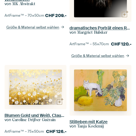
von
MK Abstrakt
CHF
209.-
ArtFrame™ –
70×50
cm
Größe & Material selbst wählen
dramatisches Porträt eines Rothirsches mit großem Geweih
von
Margriet Hulsker
CHF
120.-
ArtFrame™ –
55×70
cm
Größe & Material selbst wählen
Blumen Gold und Weiß, Claude Monet
von
Caroline Drijber Guérain
Stilleben mit Katze
von
Tanja Koelemij
CHF
126.-
ArtFrame™ –
75×50
cm