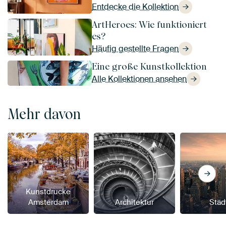
Entdecke die Kollektion
ArtHeroes: Wie funktioniert
es?
Häufig gestellte Fragen
Eine große Kunstkollektion
Alle Kollektionen ansehen
Mehr davon
Kunstdrucke
Amsterdam
Architektur
Städ