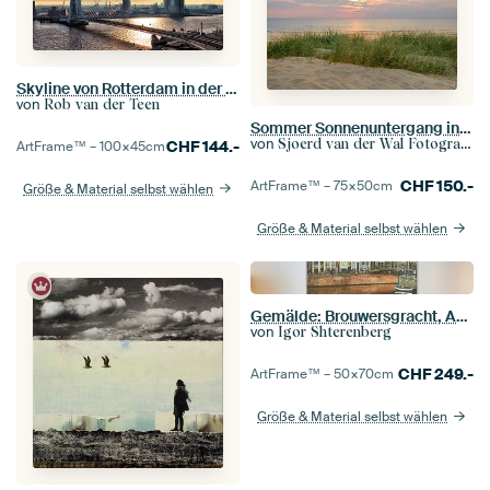
Skyline von Rotterdam in der Früh (Landschaft)
von
Rob van der Teen
Sommer Sonnenuntergang in den Dünen am Nordseestrand
von
Sjoerd van der Wal Fotografie
CHF
144.-
ArtFrame™ –
100×45
cm
CHF
150.-
ArtFrame™ –
75×50
cm
Größe & Material selbst wählen
Größe & Material selbst wählen
Gemälde: Brouwersgracht, Amsterdam
von
Igor Shterenberg
CHF
249.-
ArtFrame™ –
50×70
cm
Größe & Material selbst wählen