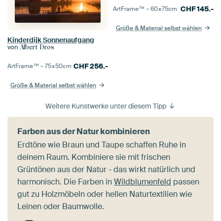
CHF
145.-
ArtFrame™ –
60×75
cm
Größe & Material selbst wählen
Kinderdijk Sonnenaufgang
von
Albert Dros
CHF
256.-
ArtFrame™ –
75×50
cm
Größe & Material selbst wählen
Weitere Kunstwerke unter diesem Tipp
Farben aus der Natur kombinieren
Erdtöne wie Braun und Taupe schaffen Ruhe in
deinem Raum. Kombiniere sie mit frischen
Grüntönen aus der Natur - das wirkt natürlich und
harmonisch. Die Farben in
Wildblumenfeld
passen
gut zu Holzmöbeln oder hellen Naturtextilien wie
Leinen oder Baumwolle.