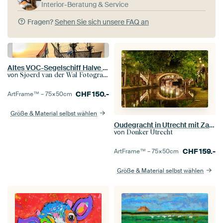
Interior-Beratung & Service
Fragen?
Sehen Sie sich unsere FAQ an
Altes VOC-Segelschiff Halve Maen
von
Sjoerd van der Wal Fotografie
CHF
150.-
ArtFrame™ –
75×50
cm
Größe & Material selbst wählen
Oudegracht in Utrecht mit Zandbrug
von
Donker Utrecht
CHF
159.-
ArtFrame™ –
75×50
cm
Größe & Material selbst wählen