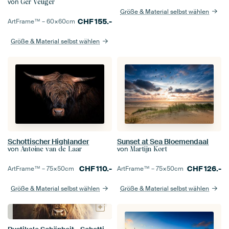
von
Ger Veuger
Größe & Material selbst wählen
CHF
155.-
ArtFrame™ –
60×60
cm
Größe & Material selbst wählen
Schottischer Highlander
Sunset at Sea Bloemendaal
von
von
Antoine van de Laar
Martijn Kort
CHF
110.-
CHF
126.-
ArtFrame™ –
75×50
cm
ArtFrame™ –
75×50
cm
Größe & Material selbst wählen
Größe & Material selbst wählen