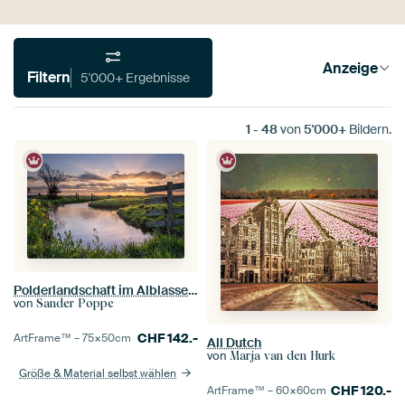
Anzeige
Filtern
5'000+ Ergebnisse
1
-
48
von
5'000+
Bildern.
Polderlandschaft im Alblasserwaard
von
Sander Poppe
CHF
142.-
ArtFrame™ –
75×50
cm
All Dutch
von
Marja van den Hurk
Größe & Material selbst wählen
CHF
120.-
ArtFrame™ –
60×60
cm