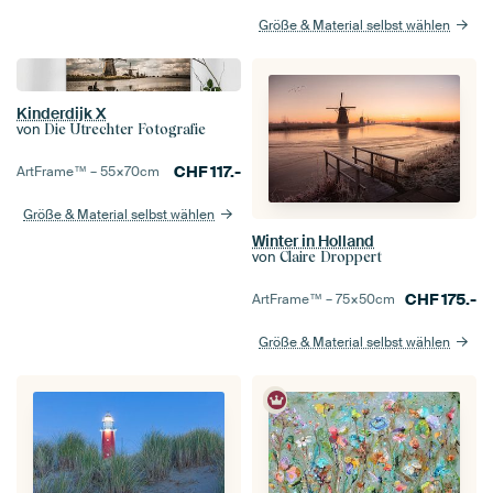
Größe & Material selbst wählen
Kinderdijk X
von
Die Utrechter Fotografie
CHF
117.-
ArtFrame™ –
55×70
cm
Größe & Material selbst wählen
Winter in Holland
von
Claire Droppert
CHF
175.-
ArtFrame™ –
75×50
cm
Größe & Material selbst wählen