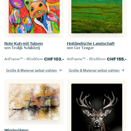
Rote Kuh mit Tulpen
Holländische Landschaft
von
von
Vrolijk Schilderij
Ger Veuger
CHF
103.-
CHF
155.-
ArtFrame™ –
60×60
cm
ArtFrame™ –
60×60
cm
Größe & Material selbst wählen
Größe & Material selbst wählen
Windmühlen