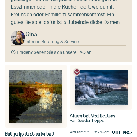
Esszimmer oder in die Küche - dort, wo du mit
Freunden oder Familie zusammenkommst. Ein
gutes Beispiel dafür ist
5 Jubelnde dicke Damen
.
Gina
Interior-Beratung & Service
Fragen?
Sehen Sie sich unsere FAQ an
Sturm bei Neeltje Jans
von
Sander Poppe
CHF
142.-
ArtFrame™ –
75×50
cm
Holländische Landschaft