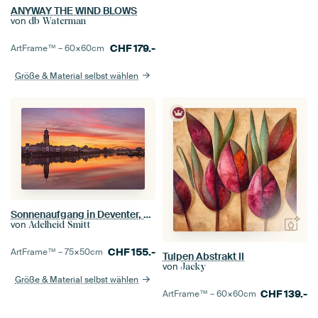
ANYWAY THE WIND BLOWS
von
db Waterman
CHF
179.-
ArtFrame™ –
60×60
cm
Größe & Material selbst wählen
Sonnenaufgang in Deventer, Niederlande
von
Adelheid Smitt
CHF
155.-
ArtFrame™ –
75×50
cm
Tulpen Abstrakt II
von
Jacky
Größe & Material selbst wählen
CHF
139.-
ArtFrame™ –
60×60
cm