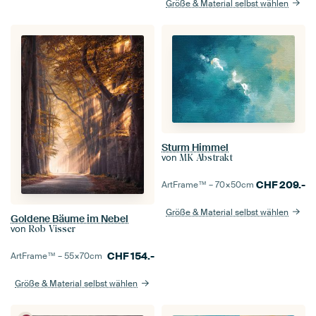
Größe & Material selbst wählen
Sturm Himmel
von
MK Abstrakt
CHF
209.-
ArtFrame™ –
70×50
cm
Größe & Material selbst wählen
Goldene Bäume im Nebel
von
Rob Visser
CHF
154.-
ArtFrame™ –
55×70
cm
Größe & Material selbst wählen