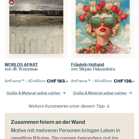
WORLDS APART
Fräulein Holland
von
von
db Waterman
Mirjam Duizendstra
CHF
183.-
CHF
139.-
ArtFrame™ –
60×60
cm
ArtFrame™ –
60×60
cm
Größe & Material selbst wählen
Größe & Material selbst wählen
Weitere Kunstwerke unter diesem Tipp
Zusammen feiern an der Wand
Motive mit mehreren Personen bringen Leben in
gesellige Räume. Sie passen besonders gut ins