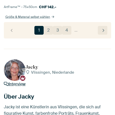
CHF
142.-
ArtFrame™ –
75×50
cm
Größe & Material selbst wählen
1
2
3
4
…
Jacky
Vlissingen, Niederlande
Interview
Über Jacky
Jacky ist eine Künstlerin aus Vlissingen, die sich auf
figurative Kunst, farbenfrohe Porträts, Frauenkunst,