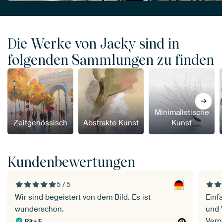
Die Werke von Jacky sind in
folgenden Sammlungen zu finden
Minimalistische
Zeitgenössisch
Abstrakte Kunst
Kunst
Kundenbewertungen
5 / 5
Wir sind begeistert von dem Bild. Es ist
Einf
wunderschön.
und 
Verp
Rita E.