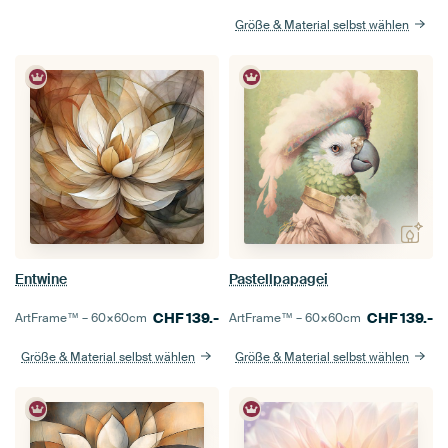
Größe & Material selbst wählen
Entwine
Pastellpapagei
CHF
139.-
CHF
139.-
ArtFrame™ –
60×60
cm
ArtFrame™ –
60×60
cm
Größe & Material selbst wählen
Größe & Material selbst wählen