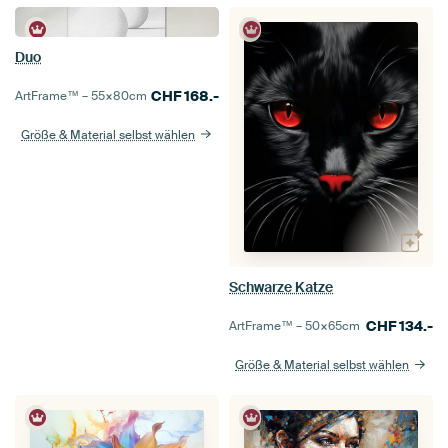
Duo
CHF
168.-
ArtFrame™ –
55×80
cm
Größe & Material selbst wählen
Schwarze Katze
CHF
134.-
ArtFrame™ –
50×65
cm
Größe & Material selbst wählen