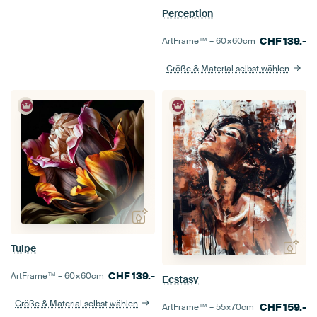
Perception
CHF
139.-
ArtFrame™ –
60×60
cm
Größe & Material selbst wählen
Tulpe
CHF
139.-
ArtFrame™ –
60×60
cm
Ecstasy
Größe & Material selbst wählen
CHF
159.-
ArtFrame™ –
55×70
cm