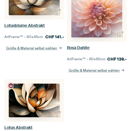
Lotusblume Abstrakt
CHF
141.-
ArtFrame™ –
80×45
cm
Rosa Dahlie
Größe & Material selbst wählen
CHF
139.-
ArtFrame™ –
60×60
cm
Größe & Material selbst wählen
Lotus Abstrakt