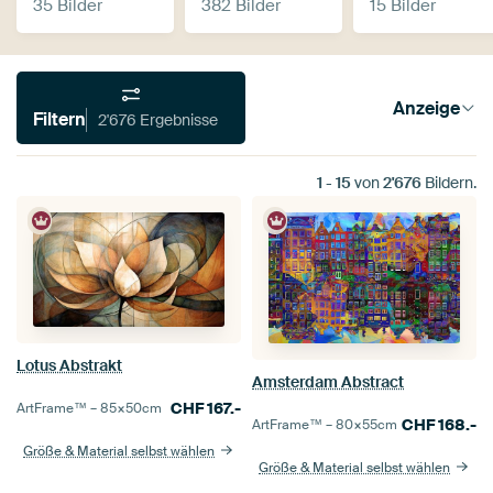
35 Bilder
382 Bilder
15 Bilder
Anzeige
Filtern
2'676 Ergebnisse
1
-
15
von
2'676
Bildern.
Lotus Abstrakt
Amsterdam Abstract
CHF
167.-
ArtFrame™ –
85×50
cm
CHF
168.-
ArtFrame™ –
80×55
cm
Größe & Material selbst wählen
Größe & Material selbst wählen