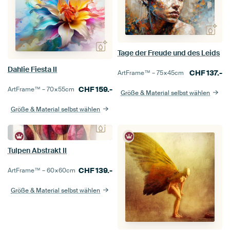
Tage der Freude und des Leids
Dahlie Fiesta II
CHF
137.-
ArtFrame™ –
75×45
cm
CHF
159.-
ArtFrame™ –
70×55
cm
Größe & Material selbst wählen
Größe & Material selbst wählen
Tulpen Abstrakt II
CHF
139.-
ArtFrame™ –
60×60
cm
Größe & Material selbst wählen