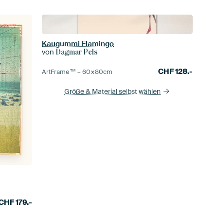
Kaugummi Flamingo
von
Dagmar Pels
CHF
128.-
ArtFrame™ –
60×80
cm
Größe & Material selbst wählen
CHF
179.-