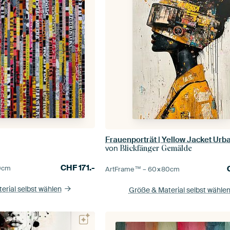
Frauenporträt | Yellow Jacket Urb
von
Blickfänger Gemälde
CHF
171.-
0
cm
ArtFrame™ –
60×80
cm
erial selbst wählen
Größe & Material selbst wähle