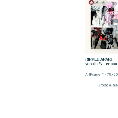
Exklusiv
RIPPED APART
von
db Waterman
ArtFrame™ –
75×5
Größe & Mat