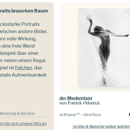
traits brauchen Raum
ksstarke Portraits
wischen andere Bilder.
ihre volle Wirkung,
 eine freie Wand
eispiel über einer
 neben einem Regal.
piel ist
Felchen
, das
etails Aufmerksamkeit
der Maskentanz
von
Patrick Odorizzi
-Beratung & Service
ArtFrame™ –
50×75
cm
n Sie sich unsere FAQ an
Größe & Material selbst wähle