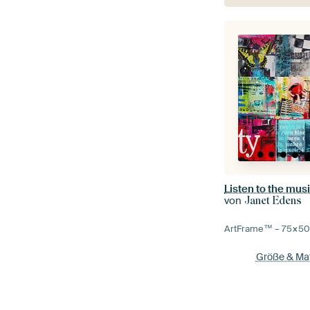
Listen to the musi
von
Janet Edens
ArtFrame™ –
75×5
Größe & Mat