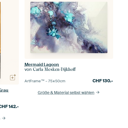
Mermaid Lagoon
von
Carla Mesken-Dijkhoff
CHF
130.-
ArtFrame™ –
75×50
cm
Grau
Größe & Material selbst wählen
CHF
142.-
n