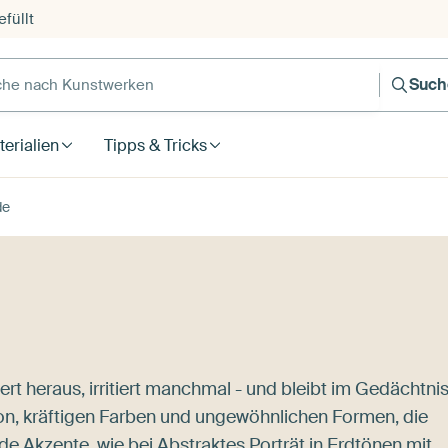
füllt
e nach Kunstwerken
Such
erialien
Tipps & Tricks
de
rt heraus, irritiert manchmal - und bleibt im Gedächtnis
ion, kräftigen Farben und ungewöhnlichen Formen, die
de Akzente, wie bei
Abstraktes Porträt in Erdtönen mit