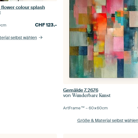
h flower colour splash
t
CHF
123.-
0
cm
erial selbst wählen
Gemälde 7.2676
von
Wunderbare Kunst
ArtFrame™ –
60×60
cm
Größe & Material selbst wähle