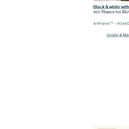
Black & white wit
von
Bianca ter Rie
ArtFrame™ –
60×6
Größe & Mat