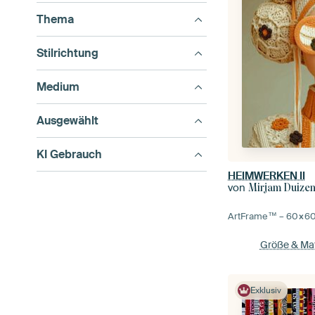
Thema
Stilrichtung
Medium
Ausgewählt
KI Gebrauch
HEIMWERKEN II
von
Mirjam Duize
ArtFrame™ –
60×6
Größe & Mat
Exklusiv