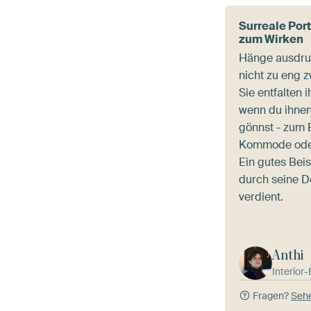
Surreale Por
zum Wirken
Hänge ausdruc
nicht zu eng z
Sie entfalten 
wenn du ihnen
gönnst - zum B
Kommode oder
Ein gutes Beis
durch seine D
verdient.
Anthi
Interior
Fragen?
Sehe