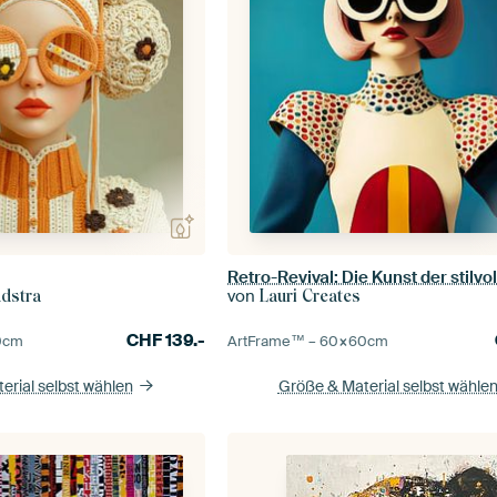
von
ndstra
Lauri Creates
CHF
139.-
0
cm
ArtFrame™ –
60×60
cm
erial selbst wählen
Größe & Material selbst wähle