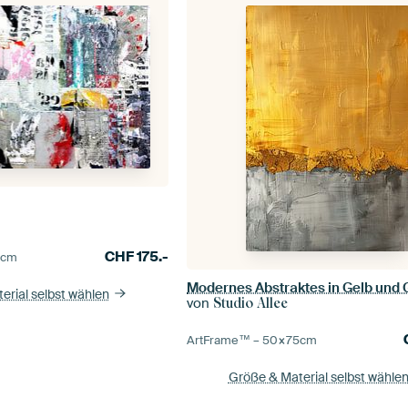
CHF
175.-
0
cm
Modernes Abstraktes in Gelb und 
erial selbst wählen
von
Studio Allee
ArtFrame™ –
50×75
cm
Größe & Material selbst wähle