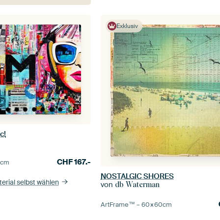
Exklusiv
c!
CHF
167.-
0
cm
NOSTALGIC SHORES
erial selbst wählen
von
db Waterman
ArtFrame™ –
60×60
cm