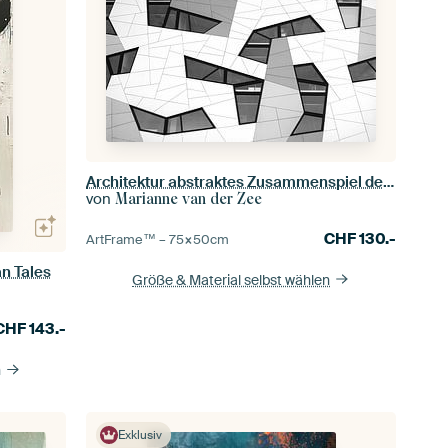
Architektur abstraktes Zusammenspiel der Linien Bürogebäude
von
Marianne van der Zee
CHF
130.-
ArtFrame™ –
75×50
cm
an Tales
Größe & Material selbst wählen
CHF
143.-
n
Exklusiv