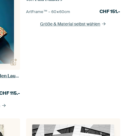
CHF
151.-
ArtFrame™ –
60×60
cm
Größe & Material selbst wählen
Retro-Revival: Die Kunst der stilvollen Launenhaftigkeit
CHF
115.-
n