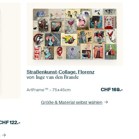
Straßenkunst-Collage, Florenz
von
Inge van den Brande
CHF
169.-
ArtFrame™ –
75×45
cm
Größe & Material selbst wählen
CHF
122.-
n