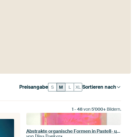
Preisangabe
Sortieren nach
S
M
L
XL
1
-
48
von
5'000+
Bildern.
Abstrakte organische Formen in Pastell- und Neonfarben. Orange und Rosa.
von
Dina Dankers