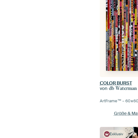
COLOR BURST
von
db Waterman
ArtFrame™ –
60×6
Größe & Mat
Exklusiv