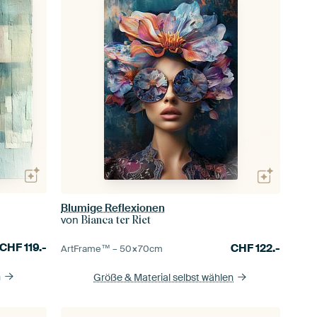
Blumige Reflexionen
von
Bianca ter Riet
CHF
119.-
CHF
122.-
ArtFrame™ –
50×70
cm
n
Größe & Material selbst wählen