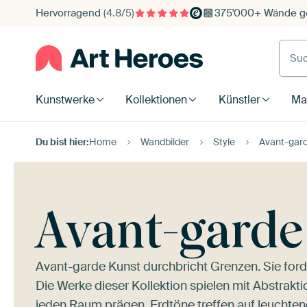
Hervorragend
(4.8/5)
375'000+ Wände ge
Such
Kunstwerke
Kollektionen
Künstler
Mat
Du bist hier:
Home
Wandbilder
Style
Avant-gar
Avant-garde
Avant-garde Kunst durchbricht Grenzen. Sie forde
Die Werke dieser Kollektion spielen mit Abstrakt
jeden Raum prägen. Erdtöne treffen auf leuchten