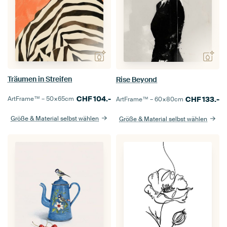
Träumen in Streifen
Rise Beyond
CHF
104.-
CHF
133.-
ArtFrame™ –
50×65
cm
ArtFrame™ –
60×80
cm
Größe & Material selbst wählen
Größe & Material selbst wählen