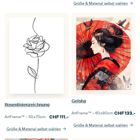
Größe & Material selbst wählen
Geisha
Rosenlinienzeichnung
CHF
133.-
ArtFrame™ –
60×80
cm
CHF
111.-
ArtFrame™ –
50×70
cm
Größe & Material selbst wählen
Größe & Material selbst wählen