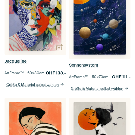
Jacqueline
Sonnensystem
CHF
133.-
ArtFrame™ –
60×80
cm
CHF
111.-
ArtFrame™ –
50×70
cm
Größe & Material selbst wählen
Größe & Material selbst wählen