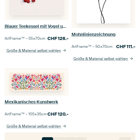
Blauer Teekessel mit Vogel und Kirschen
Mohnlinienzeichnung
CHF
126.-
ArtFrame™ –
55×70
cm
CHF
111.-
ArtFrame™ –
50×70
cm
Größe & Material selbst wählen
Größe & Material selbst wählen
Mexikanisches Kunstwerk
CHF
120.-
ArtFrame™ –
105×35
cm
Größe & Material selbst wählen