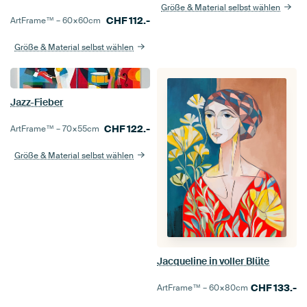
Größe & Material selbst wählen
CHF
112.-
ArtFrame™ –
60×60
cm
Größe & Material selbst wählen
Jazz-Fieber
CHF
122.-
ArtFrame™ –
70×55
cm
Größe & Material selbst wählen
Jacqueline in voller Blüte
CHF
133.-
ArtFrame™ –
60×80
cm