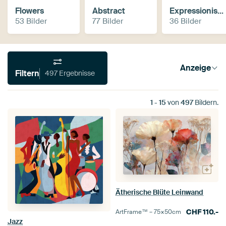
Flowers
Abstract
Expressionism, Fauvism
53 Bilder
77 Bilder
36 Bilder
Anzeige
Filtern
497 Ergebnisse
1
-
15
von
497
Bildern.
Ätherische Blüte Leinwand
CHF
110.-
ArtFrame™ –
75×50
cm
Jazz