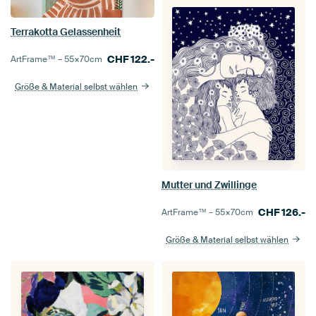
Terrakotta Gelassenheit
CHF
122.-
ArtFrame™ –
55×70
cm
Größe & Material selbst wählen
Mutter und Zwillinge
CHF
126.-
ArtFrame™ –
55×70
cm
Größe & Material selbst wählen