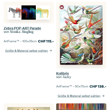
Zebra POP-ART Parade
von
Monika Jüngling
CHF
115.-
ArtFrame™ –
105×35
cm
Größe & Material selbst wählen
Kolibris
von
Jacky
CHF
138.-
ArtFrame™ –
50×70
cm
Größe & Material selbst wählen