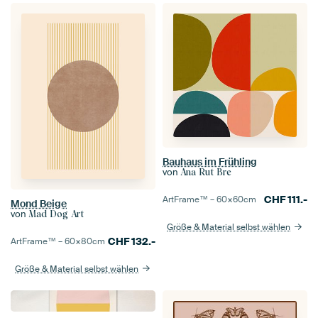
Bauhaus im Frühling
von
Ana Rut Bre
CHF
111.-
ArtFrame™ –
60×60
cm
Mond Beige
von
Mad Dog Art
Größe & Material selbst wählen
CHF
132.-
ArtFrame™ –
60×80
cm
Größe & Material selbst wählen