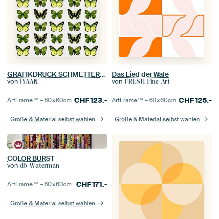
GRAFIKDRUCK SCHMETTERLINGE 6
Das Lied der Wale
von
von
IYAAN
FRESH Fine Art
CHF
123.-
CHF
125.-
ArtFrame™ –
60×60
cm
ArtFrame™ –
60×60
cm
Größe & Material selbst wählen
Größe & Material selbst wählen
COLOR BURST
von
db Waterman
CHF
171.-
ArtFrame™ –
60×60
cm
Größe & Material selbst wählen