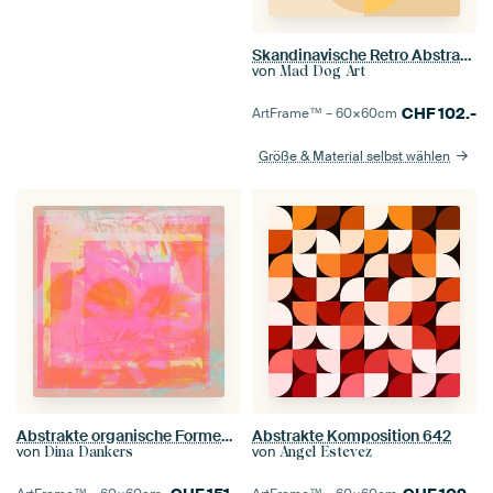
Skandinavische Retro Abstraktion
von
Mad Dog Art
CHF
102.-
ArtFrame™ –
60×60
cm
Größe & Material selbst wählen
Abstrakte organische Formen in Pastell- und Neonfarben. Orange und Rosa.
Abstrakte Komposition 642
von
von
Dina Dankers
Angel Estevez