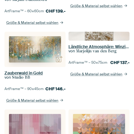
Größe & Material selbst wählen
CHF
139.-
ArtFrame™ –
60×60
cm
Größe & Material selbst wählen
Ländliche Atmosphäre: Winzige Wassertröpfchen hängen an einem Löwenzahnflaum
von
Marjolijn van den Berg
CHF
137.-
ArtFrame™ –
50×75
cm
Zauberwald in Gold
Größe & Material selbst wählen
von
Studio BB
CHF
146.-
ArtFrame™ –
90×45
cm
Größe & Material selbst wählen