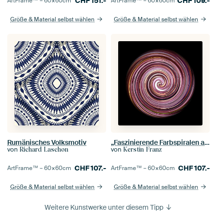
CHF
151.-
CHF
109.-
ArtFrame™ –
60×60
cm
ArtFrame™ –
60×60
cm
Größe & Material selbst wählen
Größe & Material selbst wählen
Rumänisches Volksmotiv
„Faszinierende Farbspiralen auf Schwarz 17 / Spirale / Farbstrudel
von
von
Richard Laschon
Kerstin Franz
CHF
107.-
CHF
107.-
ArtFrame™ –
60×60
cm
ArtFrame™ –
60×60
cm
Größe & Material selbst wählen
Größe & Material selbst wählen
Weitere Kunstwerke unter diesem Tipp