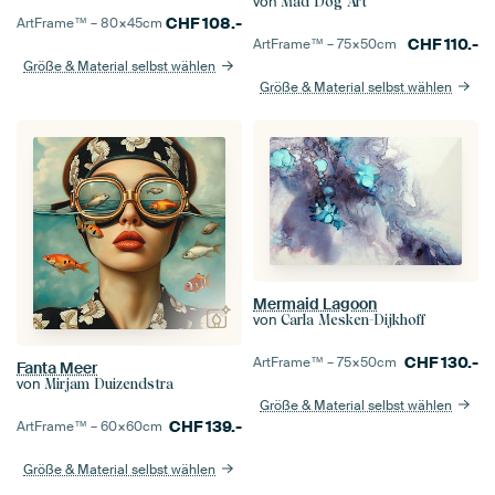
von
Mad Dog Art
CHF
108.-
ArtFrame™ –
80×45
cm
CHF
110.-
ArtFrame™ –
75×50
cm
Größe & Material selbst wählen
Größe & Material selbst wählen
Mermaid Lagoon
von
Carla Mesken-Dijkhoff
CHF
130.-
ArtFrame™ –
75×50
cm
Fanta Meer
von
Mirjam Duizendstra
Größe & Material selbst wählen
CHF
139.-
ArtFrame™ –
60×60
cm
Größe & Material selbst wählen