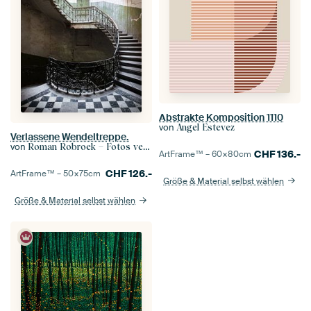
Abstrakte Komposition 1110
von
Angel Estevez
Verlassene Wendeltreppe.
von
Roman Robroek – Fotos verlassener Gebäude
CHF
136.-
ArtFrame™ –
60×80
cm
CHF
126.-
ArtFrame™ –
50×75
cm
Größe & Material selbst wählen
Größe & Material selbst wählen