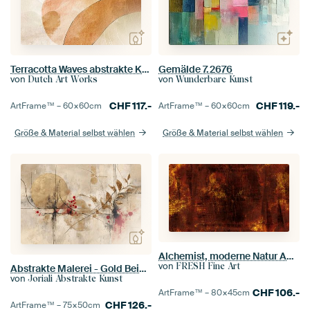
Terracotta Waves abstrakte Kunst in Erdtönen
Gemälde 7.2676
von
von
Dutch Art Works
Wunderbare Kunst
CHF
117.-
CHF
119.-
ArtFrame™ –
60×60
cm
ArtFrame™ –
60×60
cm
Größe & Material selbst wählen
Größe & Material selbst wählen
Alchemist, moderne Natur Abstraktion in Bronze Kupfer
von
FRESH Fine Art
Abstrakte Malerei - Gold Beige Elegant und Organisch
von
Joriali Abstrakte Kunst
CHF
106.-
ArtFrame™ –
80×45
cm
CHF
126.-
ArtFrame™ –
75×50
cm