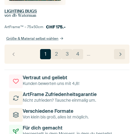
LIGHTING BUGS
von
db Waterman
CHF
175.-
ArtFrame™ –
75×50
cm
Größe & Material selbst wählen
1
2
3
4
…
Vertraut und geliebt
Kunden bewerten uns mit 4,8!
ArtFrame Zufriedenheitsgarantie
Nicht zufrieden? Tausche einmalig um.
Verschiedene Formate
Von klein bis groß, alles ist möglich.
Für dich gemacht
Hergestellt in dem Moment, in dem du bestellst.