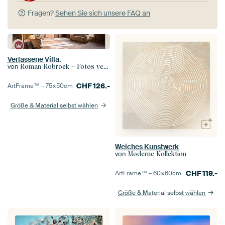
Fragen?
Sehen Sie sich unsere FAQ an
Verlassene Villa.
von
Roman Robroek – Fotos verlassener Gebäude
CHF
126.-
ArtFrame™ –
75×50
cm
Größe & Material selbst wählen
Weiches Kunstwerk
von
Moderne Kollektion
CHF
119.-
ArtFrame™ –
60×60
cm
Größe & Material selbst wählen