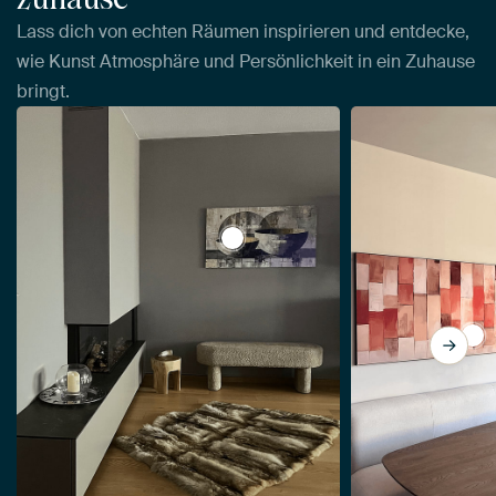
Lass dich von echten Räumen inspirieren und entdecke,
wie Kunst Atmosphäre und Persönlichkeit in ein Zuhause
bringt.
View Orbitale Einfachheit von Ku
Vie