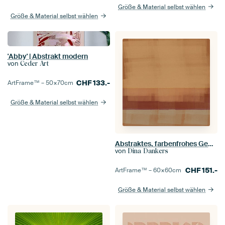
Größe & Material selbst wählen
Größe & Material selbst wählen
'Abby' | Abstrakt modern
von
Ceder Art
CHF
133.-
ArtFrame™ –
50×70
cm
Größe & Material selbst wählen
Abstraktes, farbenfrohes Gemälde, inspiriert von Mark Rothko
von
Dina Dankers
CHF
151.-
ArtFrame™ –
60×60
cm
Größe & Material selbst wählen