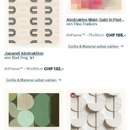
Abstraktes Wabi-Sabi in Pastellgelb, Rosa, Beige, Hellblau II
von
Dina Dankers
CHF
155.-
ArtFrame™ –
75×50
cm
Größe & Material selbst wählen
Japandi Abstraktion
von
Mad Dog Art
CHF
132.-
ArtFrame™ –
60×80
cm
Größe & Material selbst wählen