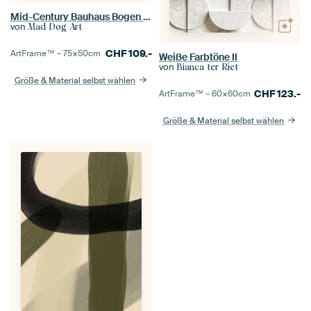
Mid-Century Bauhaus Bogen Rundungen Geomtrie Abstraktion
von
Mad Dog Art
CHF
109.-
ArtFrame™ –
75×50
cm
Weiße Farbtöne II
von
Bianca ter Riet
Größe & Material selbst wählen
CHF
123.-
ArtFrame™ –
60×60
cm
Größe & Material selbst wählen