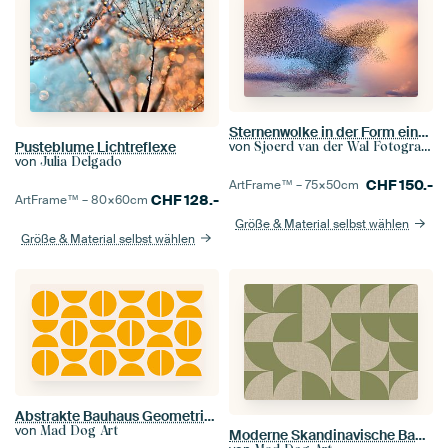
Sternenwolke in der Form eines Adlers
Pusteblume Lichtreflexe
von
Sjoerd van der Wal Fotografie
von
Julia Delgado
CHF
150.-
ArtFrame™ –
75×50
cm
CHF
128.-
ArtFrame™ –
80×60
cm
Größe & Material selbst wählen
Größe & Material selbst wählen
Abstrakte Bauhaus Geometrie in Gelb
von
Mad Dog Art
Moderne Skandinavische Bauhaus Abstraktion Organisch