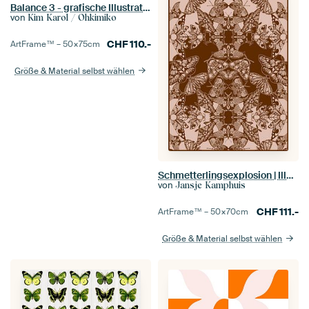
Balance 3 - grafische Illustration in sanften Farben
von
Kim Karol / Ohkimiko
CHF
110.-
ArtFrame™ –
50×75
cm
Größe & Material selbst wählen
Schmetterlingsexplosion | Illustration | Muster
von
Jansje Kamphuis
CHF
111.-
ArtFrame™ –
50×70
cm
Größe & Material selbst wählen