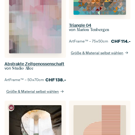
Triangle 04
von
Marion Tenbergen
CHF
114.-
ArtFrame™ –
75×50
cm
Größe & Material selbst wählen
Abstrakte Zeitgenossenschaft
von
Studio Allee
CHF
138.-
ArtFrame™ –
50×70
cm
Größe & Material selbst wählen