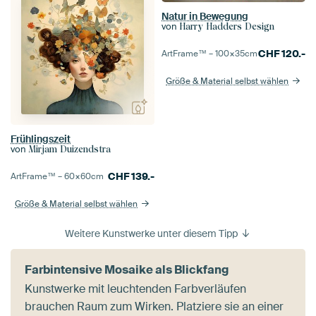
Natur in Bewegung
von
Harry Hadders Design
CHF
120.-
ArtFrame™ –
100×35
cm
Größe & Material selbst wählen
Frühlingszeit
von
Mirjam Duizendstra
CHF
139.-
ArtFrame™ –
60×60
cm
Größe & Material selbst wählen
Weitere Kunstwerke unter diesem Tipp
Farbintensive Mosaike als Blickfang
Kunstwerke mit leuchtenden Farbverläufen
brauchen Raum zum Wirken. Platziere sie an einer