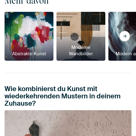
Mehr davon
Moderne
Abstrakte Kunst
Wandbilder
Modern a
Wie kombinierst du Kunst mit
wiederkehrenden Mustern in deinem
Zuhause?