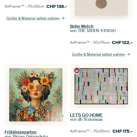
CHF
136.-
ArtFrame™ –
70×55
cm
Größe & Material selbst wählen
Boho Weich
von
THE MIUUS STUDIO
CHF
122.-
ArtFrame™ –
50×75
cm
Größe & Material selbst wählen
LET'S GO HOME
von
db Waterman
CHF
175.-
ArtFrame™ –
75×50
cm
Frühlingsgarten
von
Mirjam Duizendstra