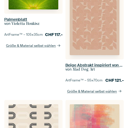
Palmenblatt
von
Violetta Honkisz
CHF
117.-
ArtFrame™ –
105×35
cm
Größe & Material selbst wählen
Beige Abstrakt inspiriert von Piet Mondrian
von
Mad Dog Art
CHF
121.-
ArtFrame™ –
55×70
cm
Größe & Material selbst wählen